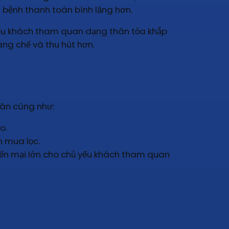
n bệnh thanh toán bình lặng hơn.
 yếu khách tham quan dạng thân tỏa khắp
áng chế và thu hút hơn.
hân cũng như:
o.
n mua lọc.
uyến mại lớn cho chủ yếu khách tham quan