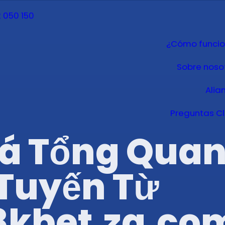
 050 150
¿Cómo funci
Sobre noso
Alia
Preguntas C
á Tổng Quan
 Tuyến Từ
8kbet.za.co