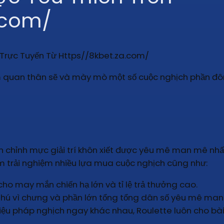
.com/
 quan thân sẽ và mày mò một số cuộc nghịch phần đông
n chỉnh mực giải trí khôn xiết được yêu mê man mê nhấ
m trải nghiệm nhiều lựa mua cuộc nghịch cũng như:
cho may mắn chiến hạ lớn và tỉ lệ trả thưởng cao.
 thú vì chưng và phần lớn tổng tổng dân số yêu mê man
liệu pháp nghịch ngay khác nhau, Roulette luôn cho bà