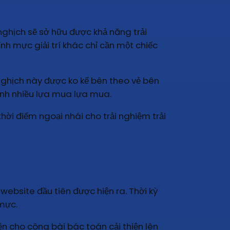
ghịch sẽ sở hữu được khả năng trải
 mực giải trí khác chỉ cần một chiếc
c nghịch này được ko kể bên theo vẻ bên
ĩnh nhiều lựa mua lựa mua.
ời điểm ngoại nhái cho trải nghiệm trải
 website đầu tiên được hiện ra. Thời kỳ
 mực.
ện cho công bài bác toán cải thiện lên