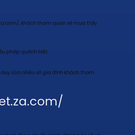
t.za.com/, khách tham quan sẽ mua thấy
ệu pháp quánh biệt.
 duy của nhiều số gia đình khách tham
bet.za.com/