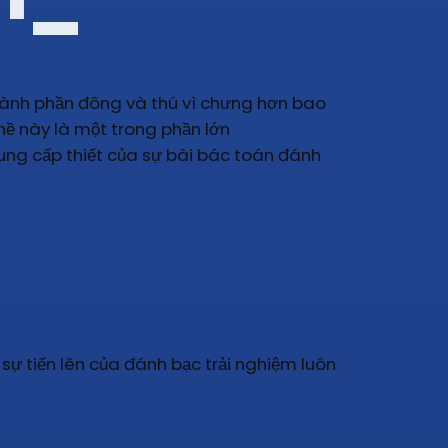
thành phần đông và thú vì chưng hơn bao
ề này là một trong phần lớn
cung cấp thiết của sự bài bác toán đánh
sự tiến lên của đánh bạc trải nghiệm luôn