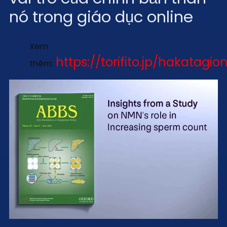
nó trong giáo dục online
Xem
https://torifito.jp/hakatagio
thêm: