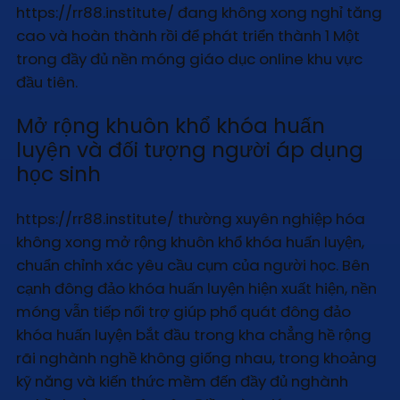
https://rr88.institute/ đang không xong nghỉ tăng
cao và hoàn thành rồi để phát triển thành 1 Một
trong đầy đủ nền móng giáo dục online khu vực
đầu tiên.
Mở rộng khuôn khổ khóa huấn
luyện và đối tượng người áp dụng
học sinh
https://rr88.institute/ thường xuyên nghiệp hóa
không xong mở rộng khuôn khổ khóa huấn luyện,
chuẩn chỉnh xác yêu cầu cụm của người học. Bên
cạnh đông đảo khóa huấn luyện hiện xuất hiện, nền
móng vẫn tiếp nối trợ giúp phổ quát đông đảo
khóa huấn luyện bắt đầu trong kha chẳng hề rộng
rãi nghành nghề không giống nhau, trong khoảng
kỹ năng và kiến thức mềm đến đầy đủ nghành