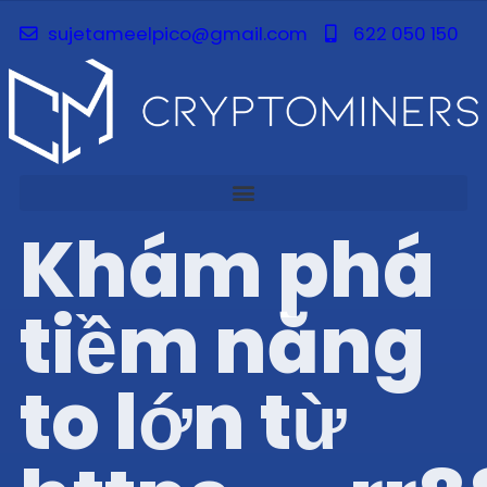
sujetameelpico@gmail.com
622 050 150
Khám phá
tiềm năng
to lớn từ