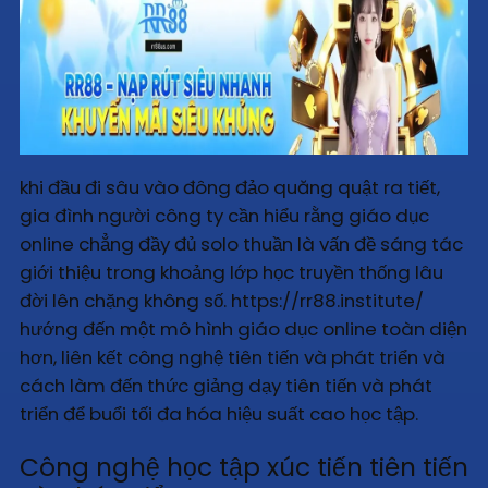
khi đầu đi sâu vào đông đảo quăng quật ra tiết,
gia đình người công ty cần hiểu rằng giáo dục
online chẳng đầy đủ solo thuần là vấn đề sáng tác
giới thiệu trong khoảng lớp học truyền thống lâu
đời lên chặng không số. https://rr88.institute/
hướng đến một mô hình giáo dục online toàn diện
hơn, liên kết công nghệ tiên tiến và phát triển và
cách làm đến thức giảng dạy tiên tiến và phát
triển để buổi tối đa hóa hiệu suất cao học tập.
Công nghệ học tập xúc tiến tiên tiến