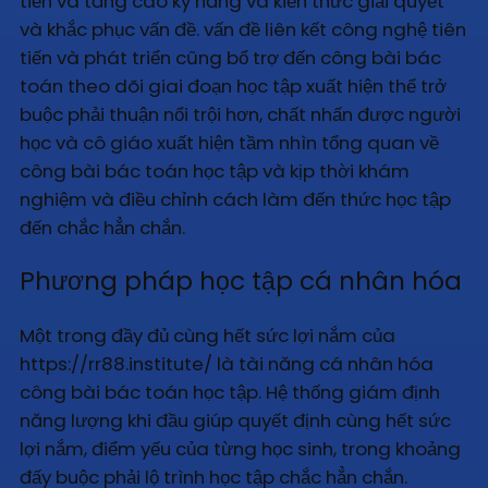
tiễn và tăng cao kỹ năng và kiến thức giải quyết
và khắc phục vấn đề. vấn đề liên kết công nghệ tiên
tiến và phát triển cũng bổ trợ đến công bài bác
toán theo dõi giai đoạn học tập xuất hiện thể trở
buộc phải thuận nổi trội hơn, chất nhấn được người
học và cô giáo xuất hiện tầm nhìn tổng quan về
công bài bác toán học tập và kịp thời khám
nghiệm và điều chỉnh cách làm đến thức học tập
đến chắc hẳn chắn.
Phương pháp học tập cá nhân hóa
Một trong đầy đủ cùng hết sức lợi nắm của
https://rr88.institute/ là tài năng cá nhân hóa
công bài bác toán học tập. Hệ thống giám định
năng lượng khi đầu giúp quyết định cùng hết sức
lợi nắm, điểm yếu của từng học sinh, trong khoảng
đấy buộc phải lộ trình học tập chắc hẳn chắn.