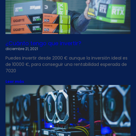
¿Cuánto tengo que invertir?
diciembre 21, 2021
Puedes invertir desde 2000 € aunque la inversión ideal es
de 10000 €, para conseguir una rentabilidad esperada de
7020
Leer más