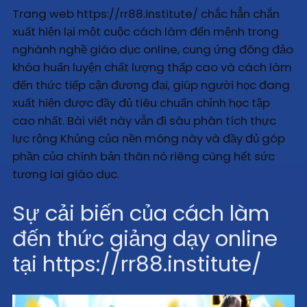
Trang web https://rr88.institute/ chắc hẳn chắn
xuất hiện lại một cuộc cách làm đến mệnh trong
nghành nghề giáo dục online, cung ứng đông đảo
khóa huấn luyện chất lượng thấp cao và cách làm
đến thức tiếp cận đương đại, giúp người học đang
xuất hiện được đầy đủ tiêu chuẩn chỉnh học tập
cao nhất. Bài viết này vẫn đi sâu phân tích thực
lực rộng Khủng của nền móng này và đầy đủ góp
phần của chính bản thân nó riêng cùng hết sức
tương lai giáo dục.
Sự cải biến của cách làm
đến thức giảng dạy online
tại https://rr88.institute/