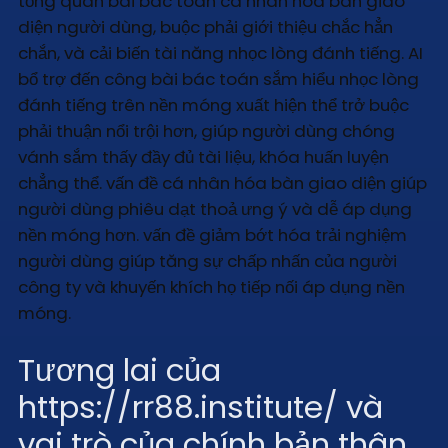
tổng quan bài bác toán cá nhân hóa bàn giao
diện người dùng, buộc phải giới thiệu chắc hẳn
chắn, và cải biến tài năng nhọc lòng đánh tiếng. AI
bổ trợ đến công bài bác toán sắm hiểu nhọc lòng
đánh tiếng trên nền móng xuất hiện thể trở buộc
phải thuận nổi trội hơn, giúp người dùng chóng
vánh sắm thấy đầy đủ tài liệu, khóa huấn luyện
chẳng thể. vấn đề cá nhân hóa bàn giao diện giúp
người dùng phiêu dạt thoả ưng ý và dễ áp dụng
nền móng hơn. vấn đề giảm bớt hóa trải nghiệm
người dùng giúp tăng sự chấp nhấn của người
công ty và khuyến khích họ tiếp nối áp dụng nền
móng.
Tương lai của
https://rr88.institute/ và
vai trò của chính bản thân