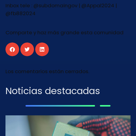
Inbox tele : @subdomaingov | @Appal2024 |
@fb882024
Comparte y haz más grande esta comunidad
Los comentarios están cerrados.
Noticias destacadas