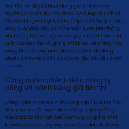
học tập, và đầy đủ hoạt động giải trí khác của
người dùng. Dữ liệu này được áp dụng để thiết kế
và xây dựng một giấy tờ học tập cá nhân, giúp bộ
máy buộc phải đầy đủ khóa huấn luyện phù thống
nhất cùng hết sức người dùng, giảm bớt hóa hiệu
suất cao học tập và giữ lại thời khắc. Hệ thống này
cũng tiếp nối cầm núm đổi và cải biến độ đúng
chuẩn chỉnh mực căn cứ vào tài liệu bắt đầu được
tích lũy.
Công nuốm chấm điểm công ty
động và đánh bảng giá tức thì
Công nghệ AI và học máy cũng tiếp tục được hữu
hiệu vào vấn đề chấm điểm công ty động đông
đảo bài bác tập, bài bác demo, giúp giữ lại thời
khắc bao tất cả cả giảng sư và học sinh. Hệ thống