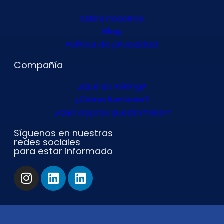
Sobre nosotros
Blog
Política de privacidad
Compañía
¿Qué es mining?
¿Cómo funciona?
¿Qué cryptos puedo minar?
Síguenos en nuestras
redes sociales
para estar informado