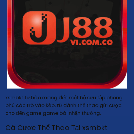
xsmbkt tự hào mang đến một bộ sưu tập phong
phú các trò vào kèo, từ đánh thể thao gửi cược
cho đến game game bài nhận thưởng.
Cá Cược Thể Thao Tại xsmbkt