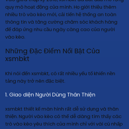
quy mô hoạt động của mình. Họ giới thiệu thêm
nhiều trò vào kèo mới, cải tiến hệ thống an toàn
thông tin và tăng cường chăm sóc khách hàng
để đáp ứng nhu cầu ngày càng cao của người
vào kèo.
Những Đặc Điểm Nổi Bật Của
xsmbkt
Khi nói đến xsmbkt, có rất nhiều yếu tố khiến nền
tảng này trở nên đặc biệt.
1. Giao diện Người Dùng Thân Thiện
xsmbkt thiết kế màn hình rất dễ sử dụng và thân
thiện. Người vào kèo có thể dễ dàng tìm thấy các
trò vào kèo yêu thích của mình chỉ với vài cú nhấp