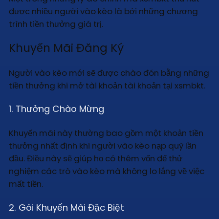
được nhiều người vào kèo là bởi những chương
trình tiền thưởng giá trị.
Khuyến Mãi Đăng Ký
Người vào kèo mới sẽ được chào đón bằng những
tiền thưởng khi mở tài khoản tài khoản tại xsmbkt.
1. Thưởng Chào Mừng
Khuyến mãi này thường bao gồm một khoản tiền
thưởng nhất định khi người vào kèo nạp quỹ lần
đầu. Điều này sẽ giúp họ có thêm vốn để thử
nghiệm các trò vào kèo mà không lo lắng về việc
mất tiền.
2. Gói Khuyến Mãi Đặc Biệt