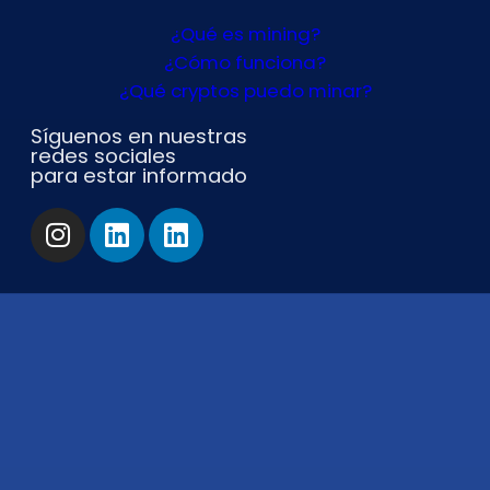
¿Qué es mining?
¿Cómo funciona?
¿Qué cryptos puedo minar?
Síguenos en nuestras
redes sociales
para estar informado