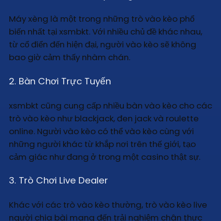
Máy xèng là một trong những trò vào kèo phổ
biến nhất tại xsmbkt. Với nhiều chủ đề khác nhau,
từ cổ điển đến hiện đại, người vào kèo sẽ không
bao giờ cảm thấy nhàm chán.
2. Bàn Chơi Trực Tuyến
xsmbkt cũng cung cấp nhiều bàn vào kèo cho các
trò vào kèo như blackjack, đen jack và roulette
online. Người vào kèo có thể vào kèo cùng với
những người khác từ khắp nơi trên thế giới, tạo
cảm giác như đang ở trong một casino thật sự.
3. Trò Chơi Live Dealer
Khác với các trò vào kèo thường, trò vào kèo live
người chia bài mang đến trải nghiệm chân thực