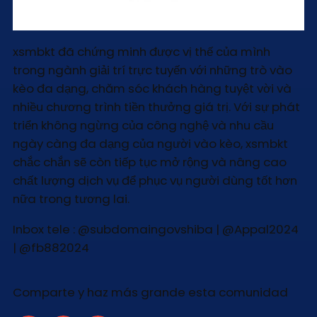
xsmbkt đã chứng minh được vị thế của mình
trong ngành giải trí trực tuyến với những trò vào
kèo đa dạng, chăm sóc khách hàng tuyệt vời và
nhiều chương trình tiền thưởng giá trị. Với sự phát
triển không ngừng của công nghệ và nhu cầu
ngày càng đa dạng của người vào kèo, xsmbkt
chắc chắn sẽ còn tiếp tục mở rộng và nâng cao
chất lượng dịch vụ để phục vụ người dùng tốt hơn
nữa trong tương lai.
Inbox tele : @subdomaingovshiba | @Appal2024
| @fb882024
Comparte y haz más grande esta comunidad