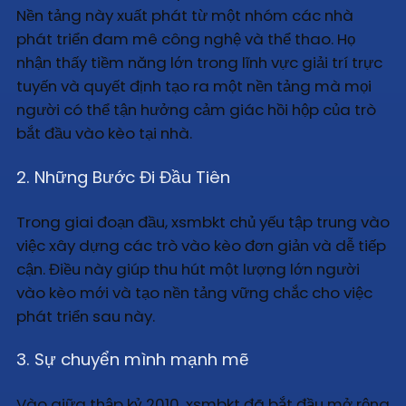
Nền tảng này xuất phát từ một nhóm các nhà
phát triển đam mê công nghệ và thể thao. Họ
nhận thấy tiềm năng lớn trong lĩnh vực giải trí trực
tuyến và quyết định tạo ra một nền tảng mà mọi
người có thể tận hưởng cảm giác hồi hộp của trò
bắt đầu vào kèo tại nhà.
2. Những Bước Đi Đầu Tiên
Trong giai đoạn đầu, xsmbkt chủ yếu tập trung vào
việc xây dựng các trò vào kèo đơn giản và dễ tiếp
cận. Điều này giúp thu hút một lượng lớn người
vào kèo mới và tạo nền tảng vững chắc cho việc
phát triển sau này.
3. Sự chuyển mình mạnh mẽ
Vào giữa thập kỷ 2010, xsmbkt đã bắt đầu mở rộng