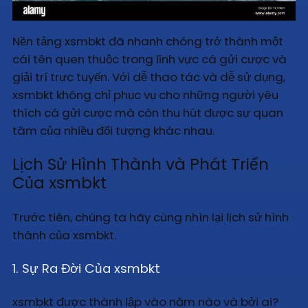
Nền tảng xsmbkt đã nhanh chóng trở thành một
cái tên quen thuộc trong lĩnh vực cá gửi cược và
giải trí trực tuyến. Với dễ thao tác và dễ sử dụng,
xsmbkt không chỉ phục vụ cho những người yêu
thích cá gửi cược mà còn thu hút được sự quan
tâm của nhiều đối tượng khác nhau.
Lịch Sử Hình Thành và Phát Triển
Của xsmbkt
Trước tiên, chúng ta hãy cùng nhìn lại lịch sử hình
thành của xsmbkt.
1. Sự Ra Đời Của xsmbkt
xsmbkt được thành lập vào năm nào và bởi ai?