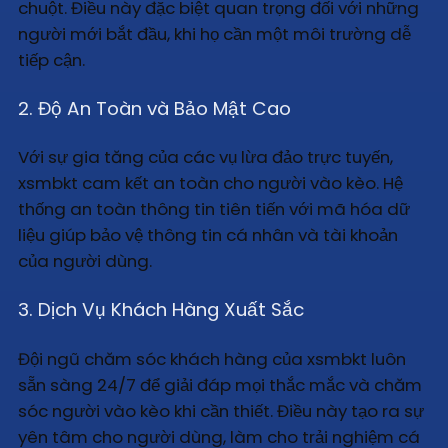
chuột. Điều này đặc biệt quan trọng đối với những
người mới bắt đầu, khi họ cần một môi trường dễ
tiếp cận.
2. Độ An Toàn và Bảo Mật Cao
Với sự gia tăng của các vụ lừa đảo trực tuyến,
xsmbkt cam kết an toàn cho người vào kèo. Hệ
thống an toàn thông tin tiên tiến với mã hóa dữ
liệu giúp bảo vệ thông tin cá nhân và tài khoản
của người dùng.
3. Dịch Vụ Khách Hàng Xuất Sắc
Đội ngũ chăm sóc khách hàng của xsmbkt luôn
sẵn sàng 24/7 để giải đáp mọi thắc mắc và chăm
sóc người vào kèo khi cần thiết. Điều này tạo ra sự
yên tâm cho người dùng, làm cho trải nghiệm cá