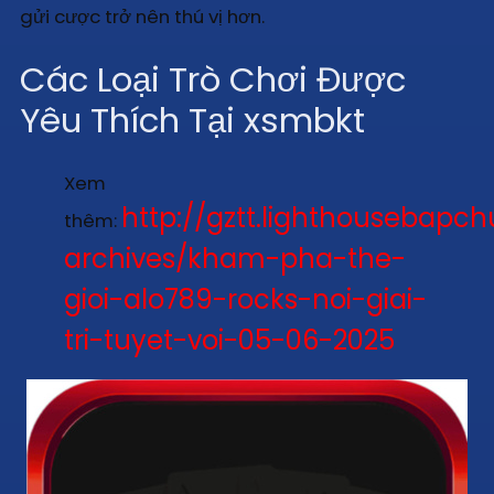
gửi cược trở nên thú vị hơn.
Các Loại Trò Chơi Được
Yêu Thích Tại xsmbkt
Xem
http://gztt.lighthousebap
thêm:
archives/kham-pha-the-
gioi-alo789-rocks-noi-giai-
tri-tuyet-voi-05-06-2025