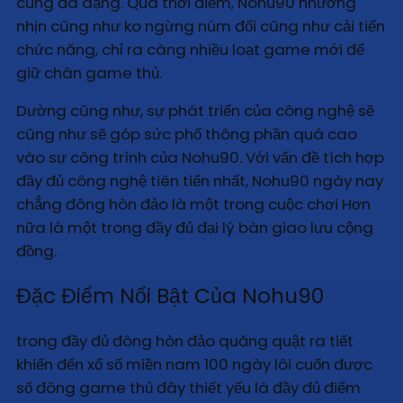
cùng đa dạng. Qua thời điểm, Nohu90 nhường
nhịn cũng như ko ngừng núm đổi cũng như cải tiến
chức năng, chỉ ra càng nhiều loạt game mới để
giữ chân game thủ.
Dường cũng như, sự phát triển của công nghệ sẽ
cũng như sẽ góp sức phổ thông phần quá cao
vào sự công trình của Nohu90. Với vấn đề tích hợp
đầy đủ công nghệ tiên tiến nhất, Nohu90 ngày nay
chẳng đông hòn đảo là một trong cuộc chơi Hơn
nữa là một trong đầy đủ đại lý bàn giao lưu cộng
đồng.
Đặc Điểm Nổi Bật Của Nohu90
trong đầy đủ đông hòn đảo quăng quật ra tiết
khiến đến xổ số miền nam 100 ngày lôi cuốn được
số đông game thủ đây thiết yếu là đầy đủ điểm