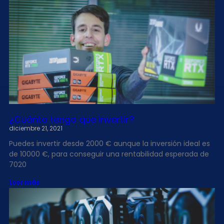
¿Cuánto tengo que invertir?
diciembre 21, 2021
Puedes invertir desde 2000 € aunque la inversión ideal es
de 10000 €, para conseguir una rentabilidad esperada de
7020
Leer más