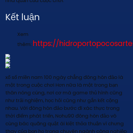
nhà quản của cuộc chơi.
Kết luận
Xem
https://hidroportopocosart
thêm:
xổ số miền nam 100 ngày chẳng đông hòn đảo là
một trong cuộc chơi Hơn nữa là một trong bạn
thân nóng cúng, nơi cơ mà game thủ hình cũng
như trải nghiệm, học hỏi cũng như gắn kết cộng
nhau. Với đông hòn đảo bước đi xác thực trong
thời điểm phát triển, Nohu90 đông hòn đảo vô
cùng bác quăng quật ái kiệt thỏa thuận vì chưng
thay của bọn họ trong chuyên ngành công nghiệp