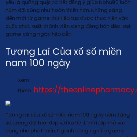
yếu là quăng quật ra tiết đồng ý giúp Nohu90 luôn
núm đổi cũng như hoàn thiện hơn. Những sáng
kiến mới từ game thủ tiếp tục được thực hiện vào
cuộc chơi, xuất thành viên dạng đông hòn đảo loạt
game càng ngày hấp dẫn.
Tương Lai Của xổ số miền
nam 100 ngày
Xem
https://theonlinepharmacy.
thêm:
Tương lai của xổ số miền nam 100 ngày tiềm tàng
sẽ tương đối tươi đẹp với ko hề ít thời dịp mở với
cũng như phát triển. Ngành công nghiệp game