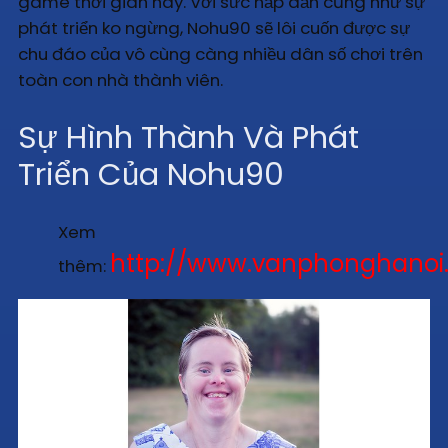
game thời gian này. Với sức hấp dẫn cũng như sự
phát triển ko ngừng, Nohu90 sẽ lôi cuốn được sự
chu đáo của vô cùng càng nhiều dân số chơi trên
toàn con nhà thành viên.
Sự Hình Thành Và Phát
Triển Của Nohu90
Xem
http://www.vanphonghanoi
thêm: