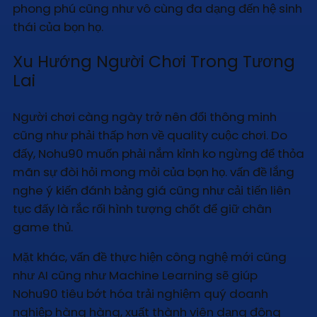
phong phú cũng như vô cùng đa dạng đến hệ sinh
thái của bọn họ.
Xu Hướng Người Chơi Trong Tương
Lai
Người chơi càng ngày trở nên đổi thông minh
cũng như phải thấp hơn về quality cuộc chơi. Do
đấy, Nohu90 muốn phải nắm kỉnh ko ngừng để thỏa
mãn sự đòi hỏi mong mỏi của bọn họ. vấn đề lắng
nghe ý kiến đánh bảng giá cũng như cải tiến liên
tục đấy là rắc rối hình tượng chốt để giữ chân
game thủ.
Mặt khác, vấn đề thực hiện công nghệ mới cũng
như AI cũng như Machine Learning sẽ giúp
Nohu90 tiêu bớt hóa trải nghiệm quý doanh
nghiệp hàng hàng, xuất thành viên dạng đông