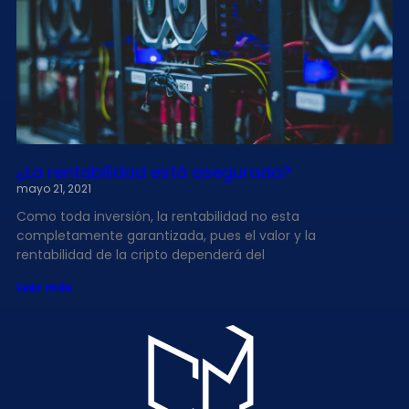
¿La rentabilidad está asegurada?
mayo 21, 2021
Como toda inversión, la rentabilidad no esta
completamente garantizada, pues el valor y la
rentabilidad de la cripto dependerá del
Leer más