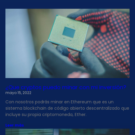
¿Que cryptos puedo minar con mi inversión?
mayo 15, 2022
Con nosotros podrás minar en Ethereum que es un
sistema blockchain de código abierto descentralizado que
incluye su propia criptomoneda, Ether.
Leer más