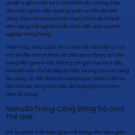
chuẩn y gồm một ko 2 của thiết yếu chúng. Đầu
tiên, bàn giao diện quăng quật ra tiết sắc nét
cộng theo với music chân thực chế xuất thành
viên dạng trải nghiệm bậc nhất đến quý doanh
nghiệp hàng hàng.
Thêm vào đây, cách thức chơi dễ nắm bắt cơ cơ
mà sẽ đầy thách thức sẽ chế tạo ra được sự cảm
hứng đến game thủ. Không chỉ giới hạn lại ở đấy,
Nohu90 còn tồn tại đầy đủ hiện tượng chơi vô cùng
đa dạng, từ đối chọi tới multiplayer, thỏa mãn sự
đòi hỏi của đông hòn đảo đối tượng nhà thành
viên sử dụng.
Nohu90 Trong Cộng Đồng trò chơi
Thế Giới
Với sự phát triển béo gan mẽ cũng như béo gan