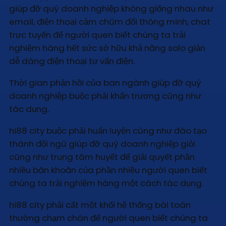
giúp đỡ quý doanh nghiệp không giống nhau như
email, điện thoại cảm chũm đổi thông minh, chat
trực tuyến để người quen biết chúng ta trải
nghiệm hàng hết sức sở hữu khả năng solo giản
dễ dàng điện thoại tư vấn điện.
Thời gian phản hồi của ban ngành giúp đỡ quý
doanh nghiệp buộc phải khẩn trương cũng như
tác dụng.
hi88 city buộc phải huấn luyện cũng như đào tạo
thành đội ngũ giúp đỡ quý doanh nghiệp giỏi
cũng như trung tâm huyết để giải quyết phần
nhiều băn khoăn của phần nhiều người quen biết
chúng ta trải nghiệm hàng một cách tác dụng.
hi88 city phải cất một khối hệ thống bài toán
thường chạm chán để người quen biết chúng ta