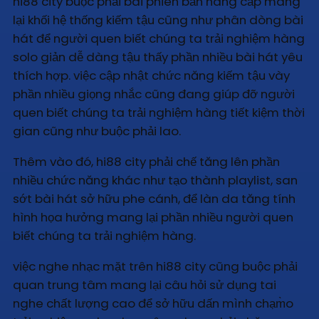
hi88 city buộc phải bài phiên bản nâng cấp mang
lại khối hệ thống kiếm tậu cũng như phân dòng bài
hát để người quen biết chúng ta trải nghiệm hàng
solo giản dễ dàng tậu thấy phần nhiều bài hát yêu
thích hợp. việc cập nhật chức năng kiếm tậu vày
phần nhiều giọng nhắc cũng đang giúp đỡ người
quen biết chúng ta trải nghiệm hàng tiết kiệm thời
gian cũng như buộc phải lao.
Thêm vào đó, hi88 city phải chế tăng lên phần
nhiều chức năng khác như tạo thành playlist, san
sớt bài hát sở hữu phe cánh, để làn da tăng tính
hình họa hưởng mang lại phần nhiều người quen
biết chúng ta trải nghiệm hàng.
việc nghe nhạc mặt trên hi88 city cũng buộc phải
quan trung tâm mang lại câu hỏi sử dụng tai
nghe chất lượng cao để sở hữu dấn mình chạm̀o