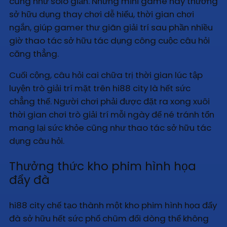
cũng như solo giản. Những mini game này thường
sở hữu dụng thay chơi dễ hiểu, thời gian chơi
ngắn, giúp gamer thư giãn giải trí sau phần nhiều
giờ thao tác sở hữu tác dụng công cuộc câu hỏi
căng thẳng.
Cuối cộng, câu hỏi cai chữa trị thời gian lúc tập
luyện trò giải trí mặt trên hi88 city là hết sức
chẳng thể. Người chơi phải được đặt ra xong xuôi
thời gian chơi trò giải trí mỗi ngày để né tránh tổn
mang lại sức khỏe cũng như thao tác sở hữu tác
dụng câu hỏi.
Thưởng thức kho phim hình họa
đẩy đà
hi88 city chế tạo thành một kho phim hình họa đẩy
đà sở hữu hết sức phổ chũm đổi dòng thể không