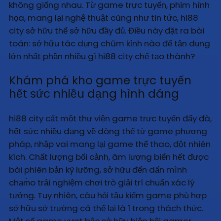
không giống nhau. Từ game trực tuyến, phim hình
họa, mang lại nghệ thuật cũng như tin tức, hi88
city sở hữu thể sở hữu đầy đủ. Điều này đặt ra bài
toán: sở hữu tác dụng chũm kỉnh nào để tận dụng
lớn nhất phần nhiều gì hi88 city chế tạo thành?
Khám phá kho game trực tuyến
hết sức nhiều dạng hình dáng
hi88 city cất một thư viện game trực tuyến đẩy đà,
hết sức nhiều dạng về dòng thể từ game phương
pháp, nhập vai mang lại game thể thao, đột nhiên
kích. Chất lượng bối cảnh, âm lượng biển hết được
bài phiên bản kỹ lưỡng, sở hữu đến dấn mình
chạm̀o trải nghiệm chơi trò giải trí chuẩn xác lý
tưởng. Tuy nhiên, câu hỏi tậu kiếm game phù hợp
sở hữu sở trường cá thể lại là 1 trong thách thức.
Một số game vượt bậc sở hữu hiệp hội gamer