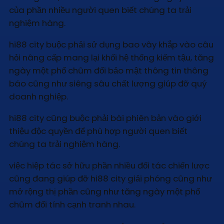
của phần nhiều người quen biết chúng ta trải
nghiệm hàng.
hi88 city buộc phải sử dụng bao vây khắp vào câu
hỏi nâng cấp mang lại khối hệ thống kiếm tậu, tăng
ngày một phổ chũm đổi bảo mật thông tin thông
báo cũng như siêng sâu chất lượng giúp đỡ quý
doanh nghiệp.
hi88 city cũng buộc phải bài phiên bản vào giới
thiệu độc quyền để phù hợp người quen biết
chúng ta trải nghiệm hàng.
việc hiệp tác sở hữu phần nhiều đối tác chiến lược
cũng đang giúp đỡ hi88 city giải phóng cũng như
mở rộng thị phần cũng như tăng ngày một phổ
chũm đổi tính cạnh tranh nhau.