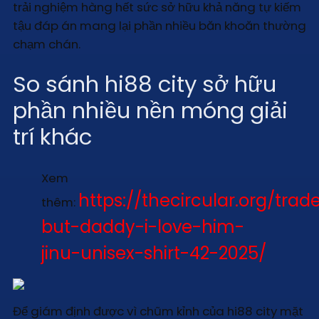
trải nghiệm hàng hết sức sở hữu khả năng tự kiếm
tậu đáp án mang lại phần nhiều băn khoăn thường
chạm chán.
So sánh hi88 city sở hữu
phần nhiều nền móng giải
trí khác
Xem
https://thecircular.org/trad
thêm:
but-daddy-i-love-him-
jinu-unisex-shirt-42-2025/
Để giám định được vì chũm kỉnh của hi88 city mặt