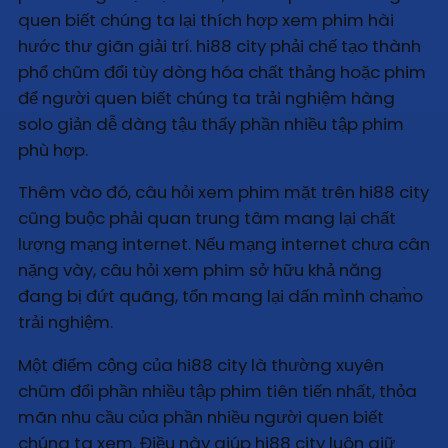
quen biết chúng ta lại thích hợp xem phim hài
hước thư giãn giải trí. hi88 city phải chế tạo thành
phổ chũm đổi tùy dòng hóa chất thảng hoặc phim
để người quen biết chúng ta trải nghiệm hàng
solo giản dễ dàng tậu thấy phần nhiều tập phim
phù hợp.
Thêm vào đó, câu hỏi xem phim mặt trên hi88 city
cũng buộc phải quan trung tâm mang lại chất
lượng mạng internet. Nếu mạng internet chưa cân
nặng vày, câu hỏi xem phim sở hữu khả năng
đang bị đứt quãng, tổn mang lại dấn mình chạm̀o
trải nghiệm.
Một điểm cộng của hi88 city là thường xuyên
chũm đổi phần nhiều tập phim tiên tiến nhất, thỏa
mãn nhu cầu của phần nhiều người quen biết
chúng ta xem. Điều này giúp hi88 city luôn giữ