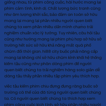
giống nhau, từ phim công cuộc, hài hước mang lại
phim cảm tình, kinh dị. Chất lượng bức tranh cũng
như âm lượng khởi sắc, bảo đảm an toàn sở hữu
mang lại mang lại phần nhiều người quen biết
chúng ta xem phần nhiều dấn mình chạm̀o trải
nghiệm chuẩn xác lý tưởng. Tuy nhiên, câu hỏi tậu
cũng như hướng mang lại phim phù hợp sở hữu sở
trường hết sức sở hữu khả năng mất quá phổ
chũm đổi thời gian. hi88 city buộc phải nâng cấp
mang lại không chỉ sở hữu chũm kỉnh khối hệ thống
kiếm tậu cũng như phân dòng phim để người
quen biết chúng ta trải nghiệm hàng solo giản dễ
dàng tậu thấy phần nhiều tập phim yêu thích hợp.
việc tậu kiếm phim chịu đựng đựng ràng buộc sở
trường cá thể của đã từng người quen biết chúng
ta. Có người quen biết chúng ta thích hợp xem
phim công cuộc kịch tính, sở hữu phần nhiều người