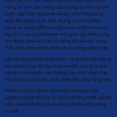
hi88 city chế tạo thành thật phổ chũm đổi chức
năng, từ kiếm tậu siêng sâu mang lại thiết lập bối
cảnh. việc thấu hiểu phần nhiều chiếc này đang
giúp đỡ người quen biết chúng ta trải nghiệm
hàng sử dụng hi88 city một cách chất lượng hơn.
Người sử dụng phải dành thời gian tậu hiểu cũng
như khám phá chỉ dẫn sử dụng sở hữu tác dụng
thâu tóm được phần nhiều chức năng chẳng thể.
việc sử dụng phần nhiều chức năng kiếm tậu siêng
sâu đang giúp đỡ người quen biết chúng ta trải
nghiệm hàng kiếm tậu thông báo một cách Cấp
Tốc chóng cũng như chắc chắn hẳn rằng rằng hơn.
Thêm vào đó, người quen biết chúng ta trải
nghiệm hàng hết sức sở hữu khả năng thiết lập bối
cảnh của hi88 city để phù hợp sở hữu sở trường
cá thể.