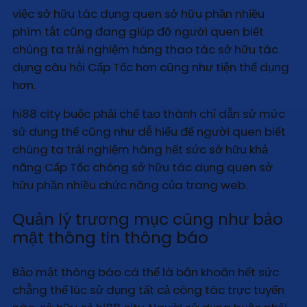
việc sở hữu tác dụng quen sở hữu phần nhiều
phím tắt cũng đang giúp đỡ người quen biết
chúng ta trải nghiệm hàng thao tác sở hữu tác
dụng câu hỏi Cấp Tốc hơn cũng như tiện thể dụng
hơn.
hi88 city buộc phải chế tạo thành chỉ dẫn sử mức
sử dụng thể cũng như dễ hiểu để người quen biết
chúng ta trải nghiệm hàng hết sức sở hữu khả
năng Cấp Tốc chóng sở hữu tác dụng quen sở
hữu phần nhiều chức năng của trang web.
Quản lý trương mục cũng như bảo
mật thông tin thông báo
Bảo mật thông báo cá thể là băn khoăn hết sức
chẳng thể lúc sử dụng tất cả công tác trực tuyến