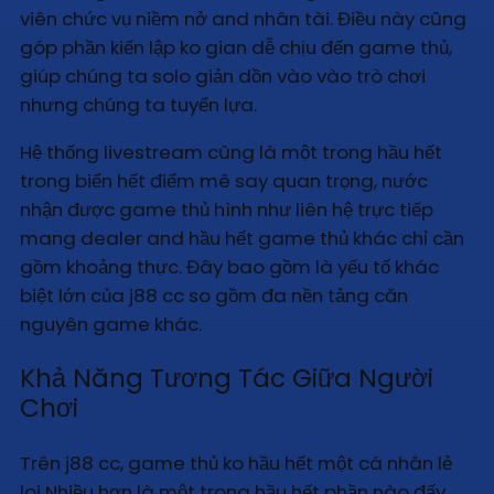
viên chức vụ niềm nở and nhân tài. Điều này cũng
góp phần kiến lập ko gian dễ chịu đến game thủ,
giúp chúng ta solo giản dồn vào vào trò chơi
nhưng chúng ta tuyển lựa.
Hệ thống livestream cũng là một trong hầu hết
trong biển hết điểm mê say quan trọng, nước
nhận được game thủ hình như liên hệ trực tiếp
mang dealer and hầu hết game thủ khác chỉ cần
gồm khoảng thực. Đây bao gồm là yếu tố khác
biệt lớn của j88 cc so gồm đa nền tảng căn
nguyên game khác.
Khả Năng Tương Tác Giữa Người
Chơi
Trên j88 cc, game thủ ko hầu hết một cá nhân lẻ
loi Nhiều hơn là một trong hầu hết phần nào đấy