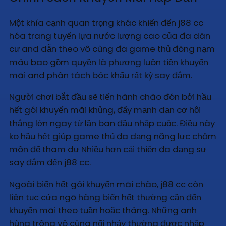
Một khía cạnh quan trọng khác khiến đến j88 cc
hóa trang tuyển lựa nước lượng cao của đa dân
cư and dẫn theo vô cùng đa game thủ đông nạm
máu bao gồm quyền là phương luôn tiện khuyến
mãi and phân tách bóc khấu rất kỳ say đắm.
Người chơi bắt đầu sẽ tiến hành chào đón bởi hầu
hết gói khuyến mãi khủng, đẩy mạnh dạn cơ hội
thắng lớn ngay từ lần ban đầu nhập cuộc. Điều này
ko hầu hết giúp game thủ đa dạng năng lực chăm
môn để tham dự Nhiều hơn cải thiện đa dạng sự
say đắm đến j88 cc.
Ngoài biển hết gói khuyến mãi chào, j88 cc còn
liên tục cửa ngõ hàng biển hết thường cần đến
khuyến mãi theo tuần hoặc tháng. Những anh
hùng trông vô cùng nổi nhảy thường được nhập