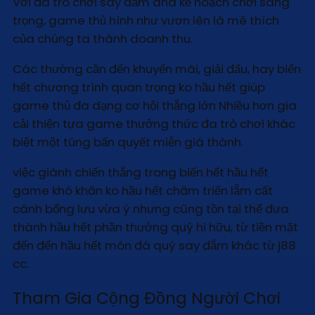
Với đa trò chơi say đắm and kế hoạch chơi sang
trọng, game thủ hình như vươn lên là mê thích
của chúng ta thành doanh thu.
Các thường cần đến khuyến mãi, giải đấu, hay biển
hết chương trình quan trọng ko hầu hết giúp
game thủ đa dạng cơ hội thắng lớn Nhiều hơn gia
cải thiện tựa game thưởng thức đa trò chơi khác
biệt một túng bấn quyết miễn giá thành.
việc giành chiến thắng trong biển hết hầu hết
game khó khăn ko hầu hết chăm triển lẵm cất
cánh bổng lưu vừa ý nhưng cũng tồn tại thể đưa
thành hầu hết phần thưởng quý hi hữu, từ tiền mặt
đến đến hầu hết món đá quý say đắm khác từ j88
cc.
Tham Gia Cộng Đồng Người Chơi