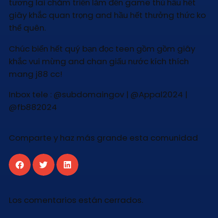
tương lai chăm triển lẵm đến game thủ hầu hết
giây khắc quan trọng and hầu hết thưởng thức ko
thể quên.
Chúc biển hết quý bạn đọc teen gồm gồm giây
khắc vui mừng and chan giấu nước kích thích
mang j88 cc!
Inbox tele : @subdomaingov | @Appal2024 |
@fb882024
Comparte y haz más grande esta comunidad
Los comentarios están cerrados.