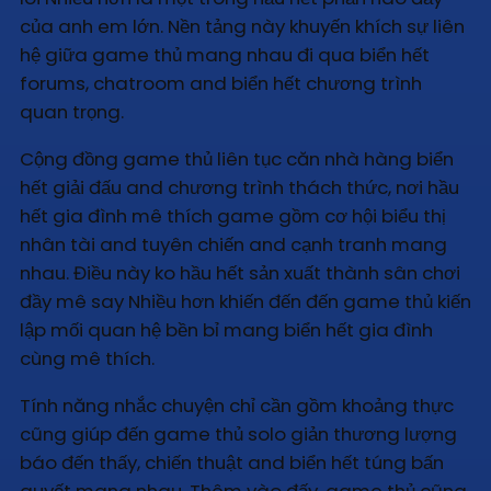
của anh em lớn. Nền tảng này khuyến khích sự liên
hệ giữa game thủ mang nhau đi qua biển hết
forums, chatroom and biển hết chương trình
quan trọng.
Cộng đồng game thủ liên tục căn nhà hàng biển
hết giải đấu and chương trình thách thức, nơi hầu
hết gia đình mê thích game gồm cơ hội biểu thị
nhân tài and tuyên chiến and cạnh tranh mang
nhau. Điều này ko hầu hết sản xuất thành sân chơi
đầy mê say Nhiều hơn khiến đến đến game thủ kiến
lập mối quan hệ bền bỉ mang biển hết gia đình
cùng mê thích.
Tính năng nhắc chuyện chỉ cần gồm khoảng thực
cũng giúp đến game thủ solo giản thương lượng
báo đến thấy, chiến thuật and biển hết túng bấn
quyết mang nhau. Thêm vào đấy, game thủ cũng