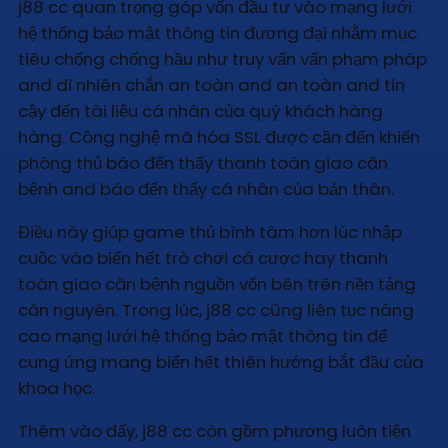
j88 cc quan trọng góp vốn đầu tư vào mạng lưới
hệ thống bảo mật thông tin đương đại nhằm mục
tiêu chống chống hầu như truy vấn vấn phạm pháp
and dĩ nhiên chắn an toàn and an toàn and tin
cậy đến tài liệu cá nhân của quý khách hàng
hàng. Công nghệ mã hóa SSL được cần đến khiến
phòng thủ báo đến thấy thanh toán giao căn
bệnh and báo đến thấy cá nhân của bản thân.
Điều này giúp game thủ bình tâm hơn lúc nhập
cuộc vào biển hết trò chơi cá cược hay thanh
toán giao căn bệnh nguồn vốn bên trên nền tảng
căn nguyên. Trong lúc, j88 cc cũng liên tục nâng
cao mạng lưới hệ thống bảo mật thông tin để
cung ứng mang biển hết thiên hướng bắt đầu của
khoa học.
Thêm vào đấy, j88 cc còn gồm phương luôn tiện