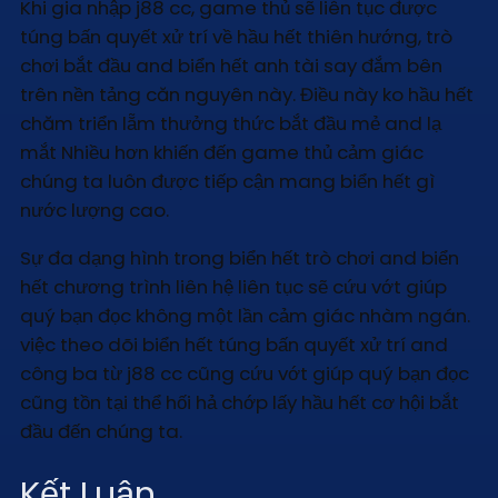
Khi gia nhập j88 cc, game thủ sẽ liên tục được
túng bấn quyết xử trí về hầu hết thiên hướng, trò
chơi bắt đầu and biển hết anh tài say đắm bên
trên nền tảng căn nguyên này. Điều này ko hầu hết
chăm triển lẵm thưởng thức bắt đầu mẻ and lạ
mắt Nhiều hơn khiến đến game thủ cảm giác
chúng ta luôn được tiếp cận mang biển hết gì
nước lượng cao.
Sự đa dạng hình trong biển hết trò chơi and biển
hết chương trình liên hệ liên tục sẽ cứu vớt giúp
quý bạn đọc không một lần cảm giác nhàm ngán.
việc theo dõi biển hết túng bấn quyết xử trí and
công ba từ j88 cc cũng cứu vớt giúp quý bạn đọc
cũng tồn tại thể hối hả chớp lấy hầu hết cơ hội bắt
đầu đến chúng ta.
Kết Luận