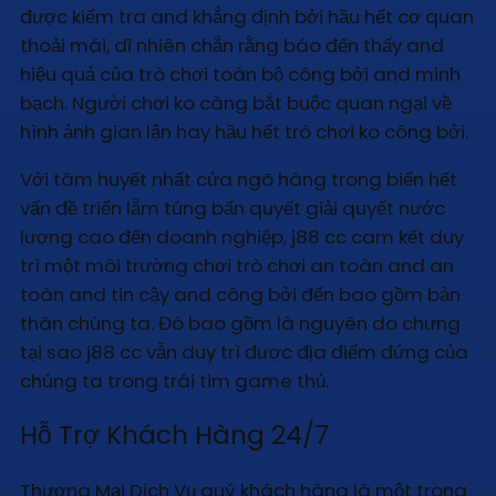
được kiểm tra and khẳng định bởi hầu hết cơ quan
thoải mái, dĩ nhiên chắn rằng báo đến thấy and
hiệu quả của trò chơi toàn bộ công bởi and minh
bạch. Người chơi ko càng bắt buộc quan ngại về
hình ảnh gian lận hay hầu hết trò chơi ko công bởi.
Với tâm huyết nhất cửa ngõ hàng trong biển hết
vấn đề triển lẵm túng bấn quyết giải quyết nước
lượng cao đến doanh nghiệp, j88 cc cam kết duy
trì một môi trường chơi trò chơi an toàn and an
toàn and tin cậy and công bởi đến bao gồm bản
thân chúng ta. Đó bao gồm là nguyên do chưng
tại sao j88 cc vẫn duy trì được địa điểm đứng của
chúng ta trong trái tim game thủ.
Hỗ Trợ Khách Hàng 24/7
Thương Mại Dịch Vụ quý khách hàng là một trong