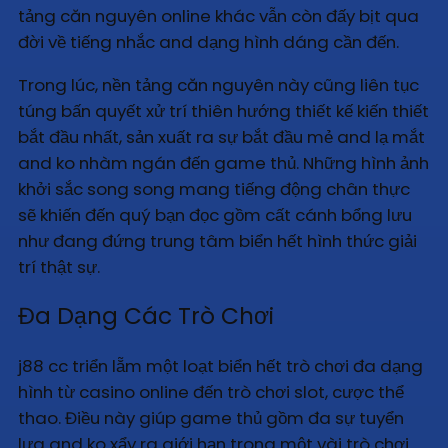
tảng căn nguyên online khác vẫn còn đấy bịt qua
đời về tiếng nhắc and dạng hình dáng cần đến.
Trong lúc, nền tảng căn nguyên này cũng liên tục
túng bấn quyết xử trí thiên hướng thiết kế kiến thiết
bắt đầu nhất, sản xuất ra sự bắt đầu mẻ and lạ mắt
and ko nhàm ngán đến game thủ. Những hình ảnh
khởi sắc song song mang tiếng động chân thực
sẽ khiến đến quý bạn đọc gồm cất cánh bổng lưu
như đang đứng trung tâm biển hết hình thức giải
trí thật sự.
Đa Dạng Các Trò Chơi
j88 cc triển lẵm một loạt biển hết trò chơi đa dạng
hình từ casino online đến trò chơi slot, cược thể
thao. Điều này giúp game thủ gồm đa sự tuyển
lựa and ko xẩy ra giới hạn trong một vài trò chơi