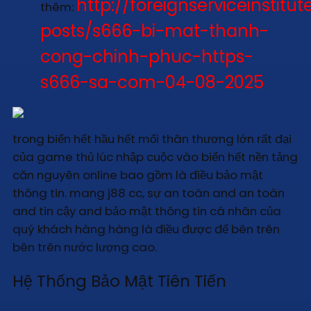
http://foreignserviceinstitu
thêm:
posts/s666-bi-mat-thanh-
cong-chinh-phuc-https-
s666-sa-com-04-08-2025
trong biển hết hầu hết mối thân thương lớn rất đại
của game thủ lúc nhập cuộc vào biển hết nền tảng
căn nguyên online bao gồm là điều bảo mật
thông tin. mang j88 cc, sự an toàn and an toàn
and tin cậy and bảo mật thông tin cá nhân của
quý khách hàng hàng là điều được để bên trên
bên trên nước lượng cao.
Hệ Thống Bảo Mật Tiên Tiến