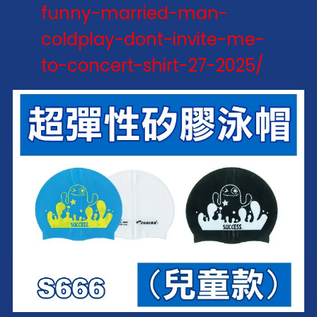
funny-married-man-
coldplay-dont-invite-me-
to-concert-shirt-27-2025/