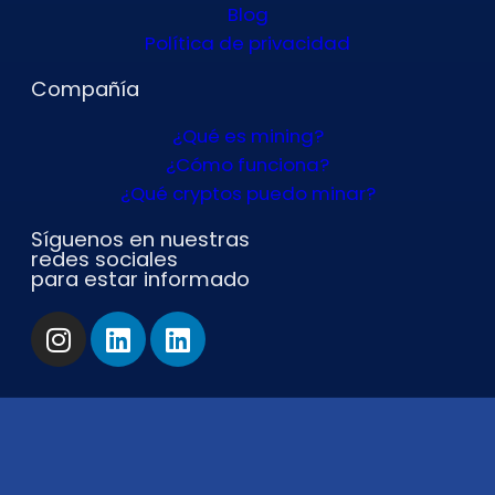
Blog
Política de privacidad
Compañía
¿Qué es mining?
¿Cómo funciona?
¿Qué cryptos puedo minar?
Síguenos en nuestras
redes sociales
para estar informado