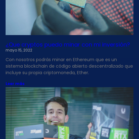
¿Que cryptos puedo minar con mi inversión?
mayo 15, 2022
Con nosotros podrás minar en Ethereum que es un
sistema blockchain de código abierto descentralizado que
incluye su propia criptomoneda, Ether.
Leer más