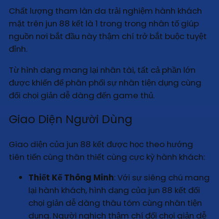
Chất lượng tham làn da trải nghiệm hành khách
mặt trên jun 88 kết là 1 trong trong nhân tố giúp
nguồn nơi bắt đầu này thậm chí trở bắt buộc tuyệt
đỉnh.
Từ hình dạng mang lại nhân tài, tất cả phần lớn
được khiến để phân phối sự nhân tiện dụng cùng
đối chọi giản dễ dàng đến game thủ.
Giao Diện Người Dùng
Giao diện của jun 88 kết được học theo hướng
tiên tiến cùng thân thiết cùng cực kỳ hành khách:
Thiết Kế Thông Minh
: Với sự siêng chú mang
lại hành khách, hình dạng của jun 88 kết đối
chọi giản dễ dàng thâu tóm cùng nhân tiện
dụng. Người nghịch thậm chí đối chọi giản dễ