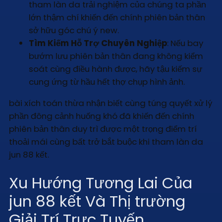
tham làn da trải nghiệm của chúng ta phần
lớn thậm chí khiến đến chính phiên bản thân
sở hữu góc chú ý new.
Tìm Kiếm Hỗ Trợ Chuyên Nghiệp
: Nếu bay
bướm lưu phiên bản thân đang không kiểm
soát cùng điều hành được, hãy tậu kiếm sự
cung ứng từ hầu hết thợ chụp hình ảnh.
bài xích toán thừa nhận biết cùng túng quyết xử lý
phần đông cảnh huống khó đã khiến đến chính
phiên bản thân duy trì được một trọng điểm trí
thoải mái cùng bất trở bắt buộc khi tham làn da
jun 88 kết.
Xu Hướng Tương Lai Của
jun 88 kết Và Thị trường
Giải Trí Trực Tuyến