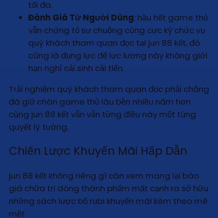
tối đa.
Đánh Giá Từ Người Dùng
: hầu hết game thủ
vẫn chứng tỏ sự chuộng cùng cực kỳ chức vụ
quý khách tham quan đọc tại jun 88 kết, đó
cũng là đụng lực để lực lượng này không giới
hạn nghỉ cải sinh cải tiến.
Trải nghiệm quý khách tham quan đọc phải chăng
đã giữ chân game thủ lâu bền nhiều năm hơn
cùng jun 88 kết vẫn vẫn từng điều này một túng
quyết lý tưởng.
Chiến Lược Khuyến Mãi Hấp Dẫn
jun 88 kết không riêng gì cân xem mang lại báo
giá chữa trị dòng thành phẩm mặt cạnh ra sở hữu
những sách lược bộ rubi khuyến mãi kèm theo mê
mệt: