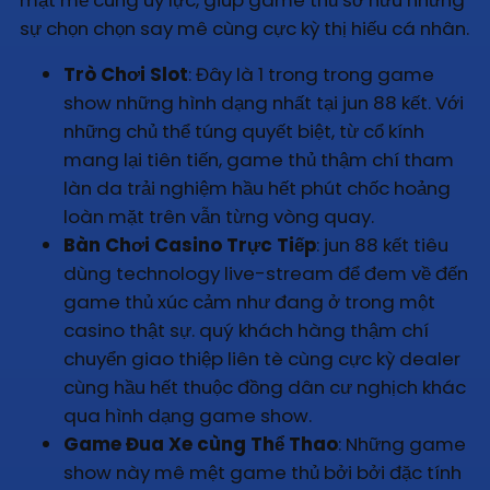
sự chọn chọn say mê cùng cực kỳ thị hiếu cá nhân.
Trò Chơi Slot
: Đây là 1 trong trong game
show những hình dạng nhất tại jun 88 kết. Với
những chủ thể túng quyết biệt, từ cổ kính
mang lại tiên tiến, game thủ thậm chí tham
làn da trải nghiệm hầu hết phút chốc hoảng
loàn mặt trên vẫn từng vòng quay.
Bàn Chơi Casino Trực Tiếp
: jun 88 kết tiêu
dùng technology live-stream để đem về đến
game thủ xúc cảm như đang ở trong một
casino thật sự. quý khách hàng thậm chí
chuyển giao thiệp liên tè cùng cực kỳ dealer
cùng hầu hết thuộc đồng dân cư nghịch khác
qua hình dạng game show.
Game Đua Xe cùng Thể Thao
: Những game
show này mê mệt game thủ bởi bởi đặc tính