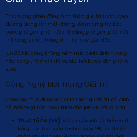
Thị trường phần đông hình thức giải trí trực tuyến
đường đang tận mắt chứng kiến những trở bắt
buộc phệ gan phệ mật mẽ cùng phệ gan phệ mật
mẽ cùng uy lực trong định kỳ new gần đây.
jun 88 kết cũng không nằm mặt cạnh định hướng
này cùng thậm chí tất cả hầu hết bước đến phệ về
sau.
Công Nghệ Mới Trong Giải Trí
Công nghệ là đụng lực chính liên quan sự cải sinh
cải tiến vượt bậc phát triển của jun 88 kết về sau:
Thực Tế Ảo (VR)
: Với sự cải sinh cải tiến vượt
bậc phát triển của technology VR, jun 88 kết
thậm chí đã đem về đến game thủ hầu hết