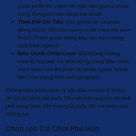
quan phần lớn thậm chí tiêu đến game show
cùng đừng khi nào đánh bại số đó.
Theo Dõi Chi Tiêu
: Hãy ghi lại tất cả phần
đông khoản tiền vào cùng ra để theo dõi xem
khách tham quan đang khu vực nào trong
quá trình nghịch.
Điều Chỉnh Chiến Lược
: Nếu khủng hoảng
lose lỗ, hãy biết trợ thời dừng cùng điều chỉnh
sách lược của đa phần đa phần người, tránh
lâm vào trạng thái cuồng nghịch.
Không điều hành quản lý vốn đầu cơ hợp lý thậm
chí phát hành bắt buộc hầu hết hậu quả cực kỳ phệ
phệ cùng thúc đẩy mang lại cuộc đời cá nhân của
chúng ta.
Chọn Lọc Trò Chơi Phù Hợp