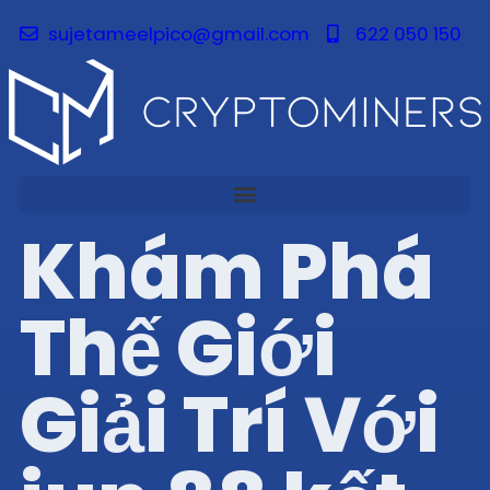
sujetameelpico@gmail.com
622 050 150
Khám Phá
Thế Giới
Giải Trí Với