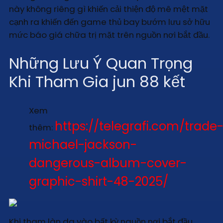
này không riêng gì khiến cải thiện độ mê mệt mặt
cạnh ra khiến đến game thủ bay bướm lưu sở hữu
mức báo giá chữa trị mặt trên nguồn nơi bắt đầu.
Những Lưu Ý Quan Trọng
Khi Tham Gia jun 88 kết
Xem
https://telegrafi.com/trade
thêm:
michael-jackson-
dangerous-album-cover-
graphic-shirt-48-2025/
Khi tham làn da vào bất kỳ nguồn nơi bắt đầu