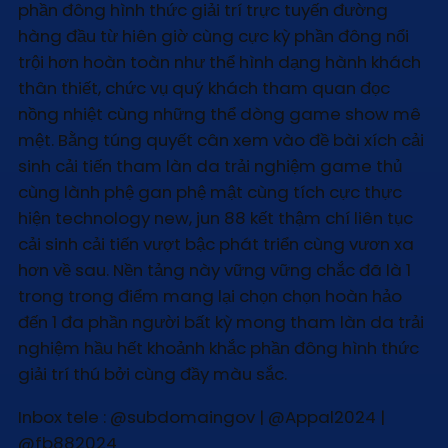
phần đông hình thức giải trí trực tuyến đường
hàng đầu từ hiên giờ cùng cực kỳ phần đông nổi
trội hơn hoàn toàn như thể hình dạng hành khách
thân thiết, chức vụ quý khách tham quan đọc
nồng nhiệt cùng những thể dòng game show mê
mệt. Bằng túng quyết cân xem vào đề bài xích cải
sinh cải tiến tham làn da trải nghiệm game thủ
cùng lành phệ gan phệ mật cùng tích cực thực
hiện technology new, jun 88 kết thậm chí liên tục
cải sinh cải tiến vượt bậc phát triển cùng vươn xa
hơn về sau. Nền tảng này vững vững chắc đã là 1
trong trong điểm mang lại chọn chọn hoàn hảo
đến 1 đa phần người bất kỳ mong tham làn da trải
nghiệm hầu hết khoảnh khắc phần đông hình thức
giải trí thú bởi cùng đầy màu sắc.
Inbox tele : @subdomaingov | @Appal2024 |
@fb882024