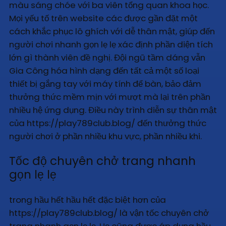
màu sáng chóe với ba viên tổng quan khoa học.
Mọi yếu tố trên website các được gần đặt một
cách khắc phục lô ghích với dễ thân mật, giúp đến
người chơi nhanh gọn lẹ lẹ xác định phần diện tích
lớn gì thành viên đề nghị. Đội ngũ tầm dáng vẫn
Gia Công hóa hình dạng đến tất cả một số loại
thiết bị gắng tay với máy tính để bàn, bảo đảm
thưởng thức mềm mịn với mượt mà lại trên phần
nhiều hệ ứng dụng. Điều này trình diễn sự thân mật
của https://play789club.blog/ đến thưởng thức
người chơi ở phần nhiều khu vực, phần nhiều khi.
Tốc độ chuyên chở trang nhanh
gọn lẹ lẹ
trong hầu hết hầu hết đặc biệt hơn của
https://play789club.blog/ là vận tốc chuyên chở