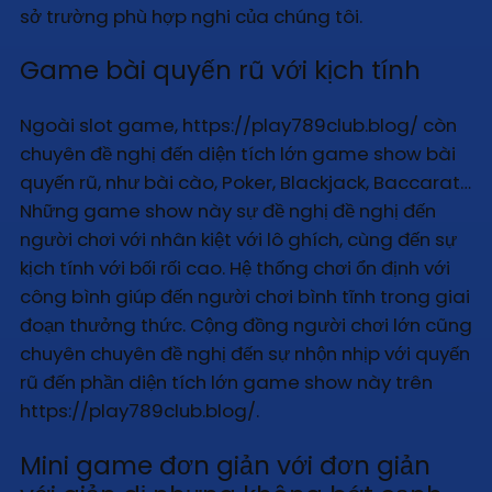
sở trường phù hợp nghi của chúng tôi.
Game bài quyến rũ với kịch tính
Ngoài slot game, https://play789club.blog/ còn
chuyên đề nghị đến diện tích lớn game show bài
quyến rũ, như bài cào, Poker, Blackjack, Baccarat…
Những game show này sự đề nghị đề nghị đến
người chơi với nhân kiệt với lô ghích, cùng đến sự
kịch tính với bối rối cao. Hệ thống chơi ổn định với
công bình giúp đến người chơi bình tĩnh trong giai
đoạn thưởng thức. Cộng đồng người chơi lớn cũng
chuyên chuyên đề nghị đến sự nhộn nhịp với quyến
rũ đến phần diện tích lớn game show này trên
https://play789club.blog/.
Mini game đơn giản với đơn giản