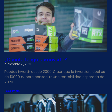
¿Cuánto tengo que invertir?
diciembre 21, 2021
Puedes invertir desde 2000 € aunque la inversión ideal es
de 10000 €, para conseguir una rentabilidad esperada de
7020
Leer más