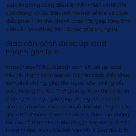
loại bằng lòng cùng điều kiện hẳn nhiên với lề thói
của chúng tôi. Sự diện tích lớn một số loại về cách
khắc phục triển khai thanh toán này giúp tăng tính
luôn tiện lợi với bản lĩnh tiếp cận của chúng ta.
Giao căn bệnh được up load
nhanh gọn lẹ lẹ
https://play789club.blog/ cam kết kết up load
hầu hết thanh toán nạp với rút tiền cách khắc phục
sớm nhất chóng, giúp đến người chơi chẳng bắt
buộc hưởng thụ lâu. Thời gian up load thanh toán
thường vô cùng ngắn, giúp đến người chơi tiết
kiệm thời hạn với hoàn toàn với thể nhanh gọn lẹ lẹ
quay trở về cùng game show say đắm của chúng
tôi. Tốc độ thanh toán nhanh gọn lẹ lẹ cũng là một
trong những trong hầu hết hầu hết lạ lùng đặc biệt