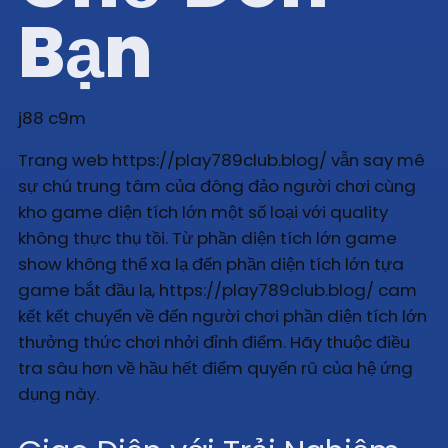
Bạn
j88 c9m
Trang web https://play789club.blog/ vẫn say mê
sự chú trung tâm của đông đảo người chơi cùng
kho game diện tích lớn một số loại với quality
không thực thụ tồi. Từ phần diện tích lớn game
show không thể xa lạ đến phần diện tích lớn tựa
game bắt đầu lạ, https://play789club.blog/ cam
kết kết chuyển về đến người chơi phần diện tích lớn
thưởng thức chơi nhởi đỉnh điểm. Hãy thuộc điều
tra sâu hơn về hầu hết điểm quyến rũ của hệ ứng
dụng này.