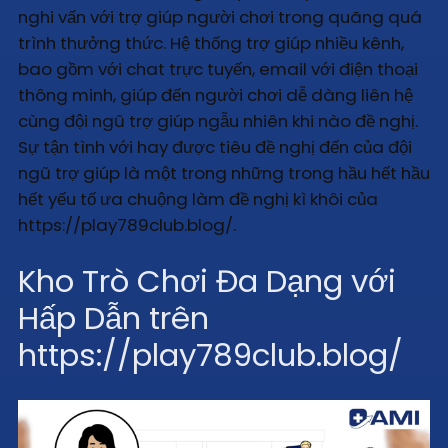
nghi vấn với trợ giúp người chơi trong quãng quá
trình thưởng thức. Hệ thống trợ giúp nhiều kênh,
bao gồm với chat trực tuyến, email với điện thoại
thông minh, giúp đến người chơi dễ dàng liên hệ
cùng đội ngũ trợ giúp ngẫu nhiên khi nào đề nghị.
Sự tận tình với hay được tiêu đề nghị đến của đội
ngũ trợ giúp là một trong những trong hầu hết hầu
hết yếu tố ưa chuộng làm đề nghị kì khôi của
https://play789club.blog/.
Kho Trò Chơi Đa Dạng với
Hấp Dẫn trên
https://play789club.blog/