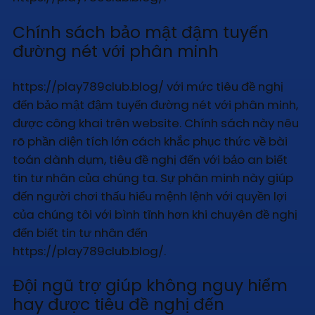
Chính sách bảo mật đậm tuyến
đường nét với phân minh
https://play789club.blog/ với mức tiêu đề nghị
đến bảo mật đậm tuyến đường nét với phân minh,
được công khai trên website. Chính sách này nêu
rõ phần diện tích lớn cách khắc phục thức về bài
toán dành dụm, tiêu đề nghị đến với bảo an biết
tin tư nhân của chúng ta. Sự phân minh này giúp
đến người chơi thấu hiểu mệnh lệnh với quyền lợi
của chúng tôi với bình tĩnh hơn khi chuyên đề nghị
đến biết tin tư nhân đến
https://play789club.blog/.
Đội ngũ trợ giúp không nguy hiểm
hay được tiêu đề nghị đến