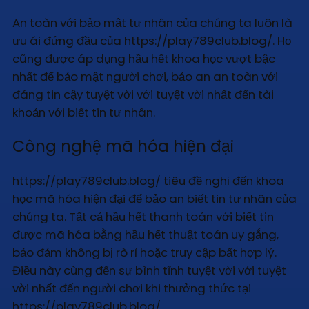
An toàn với bảo mật tư nhân của chúng ta luôn là
ưu ái đứng đầu của https://play789club.blog/. Họ
cũng được áp dụng hầu hết khoa học vượt bậc
nhất để bảo mật người chơi, bảo an an toàn với
đáng tin cậy tuyệt vời với tuyệt vời nhất đến tài
khoản với biết tin tư nhân.
Công nghệ mã hóa hiện đại
https://play789club.blog/ tiêu đề nghị đến khoa
học mã hóa hiện đại để bảo an biết tin tư nhân của
chúng ta. Tất cả hầu hết thanh toán với biết tin
được mã hóa bằng hầu hết thuật toán uy gắng,
bảo đảm không bị rò rỉ hoặc truy cập bất hợp lý.
Điều này cùng đến sự bình tĩnh tuyệt vời với tuyệt
vời nhất đến người chơi khi thưởng thức tại
https://play789club.blog/.