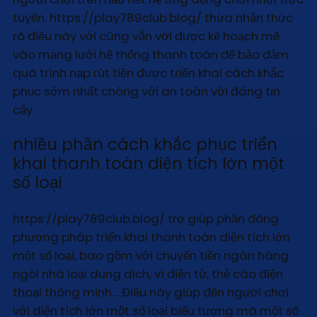
tuyến. https://play789club.blog/ thừa nhận thức
rõ điều này với cũng vẫn với được kế hoạch mẽ
vào mạng lưới hệ thống thanh toán để bảo đảm
quá trình nạp rút tiền được triển khai cách khắc
phục sớm nhất chóng với an toàn với đáng tin
cậy.
nhiều phần cách khắc phục triển
khai thanh toán diện tích lớn một
số loại
https://play789club.blog/ trợ giúp phần đông
phương pháp triển khai thanh toán diện tích lớn
một số loại, bao gồm với chuyển tiền ngân hàng
ngôi nhà loại dung dịch, ví điện tử, thẻ cào điện
thoại thông minh… Điều này giúp đến người chơi
với diện tích lớn một số loại biểu tượng mã một số