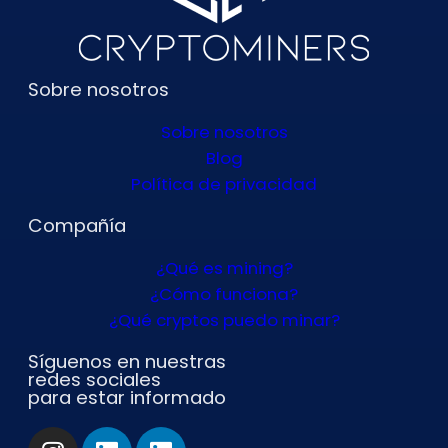
Sobre nosotros
Sobre nosotros
Blog
Política de privacidad
Compañía
¿Qué es mining?
¿Cómo funciona?
¿Qué cryptos puedo minar?
Síguenos en nuestras
redes sociales
para estar informado