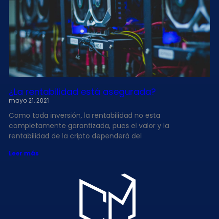
¿La rentabilidad está asegurada?
mayo 21, 2021
Como toda inversión, la rentabilidad no esta
completamente garantizada, pues el valor y la
rentabilidad de la cripto dependerá del
Leer más