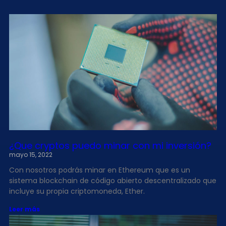
¿Que cryptos puedo minar con mi inversión?
mayo 15, 2022
Con nosotros podrás minar en Ethereum que es un
sistema blockchain de código abierto descentralizado que
incluye su propia criptomoneda, Ether.
Leer más