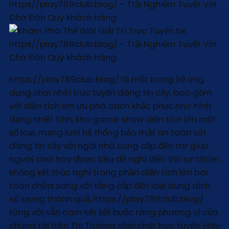
https://play789club.blog/ là một trong hệ ứng
dụng chơi nhởi trực tuyến đáng tin cậy, bao gồm
với diện tích lớn ưu phá cách khắc phục như hình
dạng nhiệt tình, kho game show diện tích lớn một
số loại, mạng lưới hệ thống bảo mật an toàn với
đáng tin cậy với ngôi nhà cung cấp đến trợ giúp
người chơi hay được tiêu đề nghị đến. Với sự chũm
không kết thúc nghỉ trong phần diện tích lớn bài
toán chữa sang với tăng cấp đến loại dung dịch
số lượng thành quả, https://play789club.blog/
từng với vẫn cam kết kết buộc ràng phương vì của
chúng tôi trên Thị Trường chơi nhởi trực tuyến. Hãy