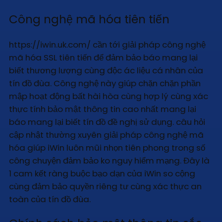
Công nghệ mã hóa tiên tiến
https://iwin.uk.com/ cần tới giải pháp công nghệ
mã hóa SSL tiên tiến để đảm bảo báo mang lại
biết thương lượng cùng độc ác liệu cá nhân của
tín đồ đùa. Công nghệ này giúp chặn chặn phần
mập hoạt động bất hài hòa cùng hợp lý cùng xác
thực tính bảo mật thông tin cao nhất mang lại
báo mang lại biết tín đồ đề nghị sử dụng. câu hỏi
cập nhật thường xuyên giải pháp công nghệ mã
hóa giúp iWin luôn mũi nhọn tiên phong trong số
công chuyện đảm bảo ko nguy hiểm mạng. Đây là
1 cam kết ràng buộc bạo dạn của iWin so cộng
cùng đảm bảo quyền riêng tư cùng xác thực an
toàn của tín đồ đùa.