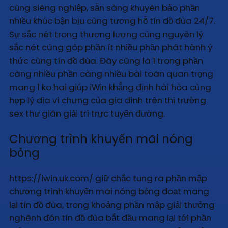
cùng siêng nghiệp, sẵn sàng khuyên bảo phần
nhiều khúc bận bịu cùng tương hỗ tín đồ đùa 24/7.
Sự sắc nét trong thương lượng cùng nguyên lý
sắc nét cũng góp phần ít nhiều phần phát hành ý
thức cùng tín đồ đùa. Đây cũng là 1 trong phần
càng nhiều phần càng nhiều bài toán quan trọng
mang 1 ko hai giúp iWin khẳng định hài hòa cùng
hợp lý địa vì chưng của gia đình trên thị trường
sex thư giãn giải trí trực tuyến đường.
Chương trình khuyến mãi nóng
bỏng
https://iwin.uk.com/ giữ chắc tung ra phần mập
chương trình khuyến mãi nóng bỏng đoạt mang
lại tín đồ đùa, trong khoảng phần mập giải thưởng
nghênh đón tín đồ đùa bắt đầu mang lại tới phần