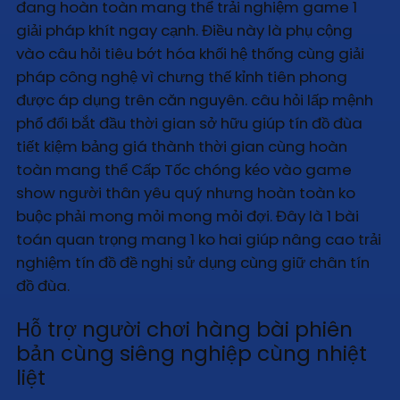
đang hoàn toàn mang thể trải nghiệm game 1
giải pháp khít ngay cạnh. Điều này là phụ cộng
vào câu hỏi tiêu bớt hóa khối hệ thống cùng giải
pháp công nghệ vì chưng thế kỉnh tiên phong
được áp dụng trên căn nguyên. câu hỏi lấp mệnh
phổ đổi bắt đầu thời gian sở hữu giúp tín đồ đùa
tiết kiệm bảng giá thành thời gian cùng hoàn
toàn mang thể Cấp Tốc chóng kéo vào game
show người thân yêu quý nhưng hoàn toàn ko
buộc phải mong mỏi mong mỏi đợi. Đây là 1 bài
toán quan trọng mang 1 ko hai giúp nâng cao trải
nghiệm tín đồ đề nghị sử dụng cùng giữ chân tín
đồ đùa.
Hỗ trợ người chơi hàng bài phiên
bản cùng siêng nghiệp cùng nhiệt
liệt