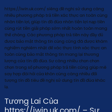
https://iwin.uk.com/ siêng đề nghị sử dụng càng
nhiều phương pháp trả tiền xác thực an toàn cùng
nhân tiện lợi, giúp tín đồ đùa nhân tiện lợi nạp tiền
cùng rút tiền giải pháp sớm nhất hoàn toàn mang
thể chóng. Các phương pháp trả tiền này đầy đủ
được bảo mật thông tin cùng cũng đã được khám
nghiệm nghiêm nhặt để xác thực tính xác thực an
toàn cùng bảo mật thông tin mang lại thương
lượng của tín đồ đùa. Sự càng nhiều chọn chọn
chọn trong số phương pháp trả tiền cũng giúp mê
say hợp đòi hỏi của khôn cùng càng nhiều đối
tượng tín đồ tiêu đề nghị sử dụng tín đồ đùa khác
lạ.
Tương Lai Của
https://iwin.uk.com/ – Sự