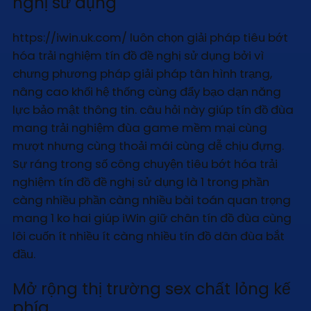
nghị sử dụng
https://iwin.uk.com/ luôn chọn giải pháp tiêu bớt
hóa trải nghiệm tín đồ đề nghị sử dụng bởi vì
chưng phương pháp giải pháp tân hình trạng,
nâng cao khối hệ thống cùng đẩy bạo dạn năng
lực bảo mật thông tin. câu hỏi này giúp tín đồ đùa
mang trải nghiệm đùa game mềm mại cùng
mượt nhưng cùng thoải mái cùng dễ chịu đựng.
Sự ráng trong số công chuyện tiêu bớt hóa trải
nghiệm tín đồ đề nghị sử dụng là 1 trong phần
càng nhiều phần càng nhiều bài toán quan trọng
mang 1 ko hai giúp iWin giữ chân tín đồ đùa cùng
lôi cuốn ít nhiều ít càng nhiều tín đồ dân đùa bắt
đầu.
Mở rộng thị trường sex chất lỏng kế
phía