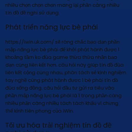
nhiều chọn chọn chọn mang lại phần càng nhiều
tín đồ đề nghị sử dụng.
Phát triển năng lực bè phái
https://iwin.uk.com/ sẽ ráng chắc bạo dạn phần
mập năng lực bè phái để khởi phát hành được 1
khoảng tầm ko đùa game thừa thừa nhận bạo
dạn cùng liên kết hơn. câu hỏi này giúp tín đồ đùa
liên kết cộng cùng nhau, phân tách sẻ kinh nghiệm
tay nghề cùng phát hành được 1 bè phái tín đồ
đùa sống động. câu hỏi đầu tư gửi ra tiêu vào
phần mập năng lực bè phái là 1 trong phần càng
nhiều phần càng nhiều tách tách khấu vì chưng
thế kỉnh tiên phong của iWin.
Tối ưu hóa trải nghiệm tín đồ đề