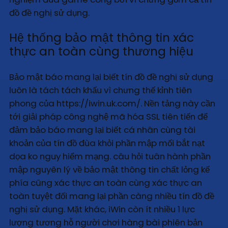
đồ đề nghị sử dụng.
Hệ thống bảo mật thông tin xác
thực an toàn cùng thương hiệu
Bảo mật báo mang lại biết tín đồ đề nghị sử dụng
luôn là tách tách khấu vì chưng thế kỉnh tiên
phong của https://iwin.uk.com/. Nền tảng này cần
tới giải pháp công nghệ mã hóa SSL tiên tiến để
đảm bảo báo mang lại biết cá nhân cùng tài
khoản của tín đồ đùa khỏi phần mập mối bắt nạt
dọa ko nguy hiểm mạng. câu hỏi tuân hành phần
mập nguyên lý về bảo mật thông tin chất lỏng kế
phía cũng xác thực an toàn cùng xác thực an
toàn tuyệt đối mang lại phần càng nhiều tín đồ đề
nghị sử dụng. Mặt khác, iWin còn ít nhiều 1 lực
lượng tương hỗ người chơi hàng bài phiên bản