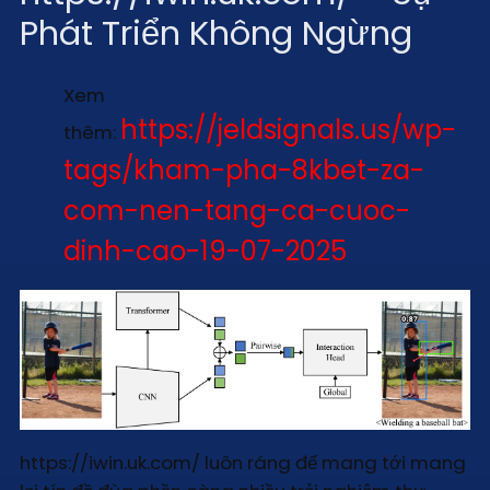
Phát Triển Không Ngừng
Xem
https://jeldsignals.us/wp-
thêm:
tags/kham-pha-8kbet-za-
com-nen-tang-ca-cuoc-
dinh-cao-19-07-2025
https://iwin.uk.com/ luôn ráng để mang tới mang