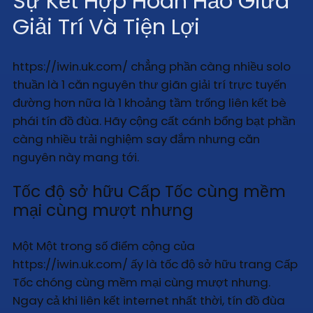
Sự Kết Hợp Hoàn Hảo Giữa
Giải Trí Và Tiện Lợi
https://iwin.uk.com/ chẳng phần càng nhiều solo
thuần là 1 căn nguyên thư giãn giải trí trực tuyến
đường hơn nữa là 1 khoảng tầm trống liên kết bè
phái tín đồ đùa. Hãy cộng cất cánh bổng bạt phần
càng nhiều trải nghiệm say đắm nhưng căn
nguyên này mang tới.
Tốc độ sở hữu Cấp Tốc cùng mềm
mại cùng mượt nhưng
Một Một trong số điểm cộng của
https://iwin.uk.com/ ấy là tốc độ sở hữu trang Cấp
Tốc chóng cùng mềm mại cùng mượt nhưng.
Ngay cả khi liên kết internet nhất thời, tín đồ đùa