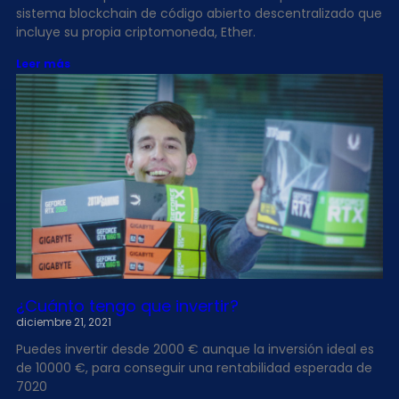
sistema blockchain de código abierto descentralizado que
incluye su propia criptomoneda, Ether.
Leer más
¿Cuánto tengo que invertir?
diciembre 21, 2021
Puedes invertir desde 2000 € aunque la inversión ideal es
de 10000 €, para conseguir una rentabilidad esperada de
7020