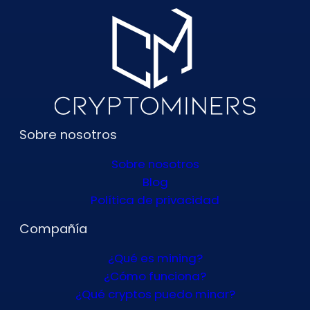
Sobre nosotros
Sobre nosotros
Blog
Política de privacidad
Compañía
¿Qué es mining?
¿Cómo funciona?
¿Qué cryptos puedo minar?