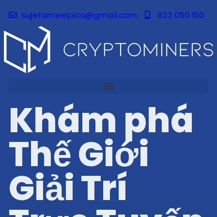
sujetameelpico@gmail.com
622 050 150
Khám phá
Thế Giới
Giải Trí