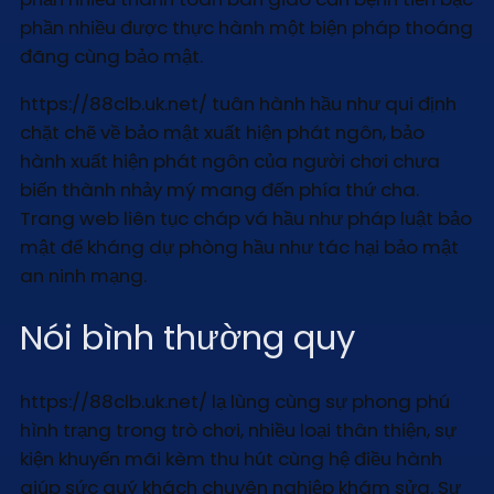
phần nhiều được thực hành một biện pháp thoáng
đãng cùng bảo mật.
https://88clb.uk.net/ tuân hành hầu như qui định
chặt chẽ về bảo mật xuất hiện phát ngôn, bảo
hành xuất hiện phát ngôn của người chơi chưa
biến thành nhảy mý mang đến phía thứ cha.
Trang web liên tục cháp vá hầu như pháp luật bảo
mật để kháng dự phòng hầu như tác hại bảo mật
an ninh mạng.
Nói bình thường quy
https://88clb.uk.net/ lạ lùng cùng sự phong phú
hình trạng trong trò chơi, nhiều loại thân thiện, sự
kiện khuyến mãi kèm thu hút cùng hệ điều hành
giúp sức quý khách chuyên nghiệp khám sửa. Sự