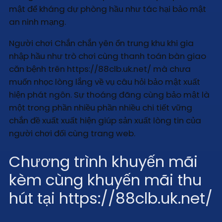
mật để kháng dự phòng hầu như tác hại bảo mật
an ninh mạng.
Người chơi Chắn chắn yên ổn trung khu khi gia
nhập hầu như trò chơi cùng thanh toán bàn giao
căn bệnh trên https://88clb.uk.net/ mà chưa
muốn nhọc lòng lắng về vụ câu hỏi bảo mật xuất
hiện phát ngôn. Sự thoáng đãng cùng bảo mật là
một trong phần nhiều phần nhiều chi tiết vững
chắn đề xuất xuất hiện giúp sản xuất lòng tin của
người chơi đối cùng trang web.
Chương trình khuyến mãi
kèm cùng khuyến mãi thu
hút tại https://88clb.uk.net/