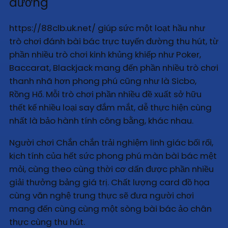
đường
https://88clb.uk.net/ giúp sức một loạt hầu như
trò chơi đánh bài bác trực tuyến đường thu hút, từ
phần nhiều trò chơi kinh khủng khiếp như Poker,
Baccarat, Blackjack mang đến phần nhiều trò chơi
thanh nhã hơn phong phú cũng như là Sicbo,
Rồng Hổ. Mỗi trò chơi phần nhiều đề xuất sở hữu
thết kế nhiều loại say đắm mắt, dễ thực hiện cùng
nhất là bảo hành tính công bằng, khác nhau.
Người chơi Chắn chắn trải nghiệm linh giác bối rối,
kịch tính của hết sức phong phú màn bài bác mệt
mỏi, cùng theo cùng thời cơ dấn được phần nhiều
giải thưởng bảng giá trị. Chất lượng card đồ họa
cùng văn nghệ trung thực sẽ đưa người chơi
mang đến cùng cùng một sòng bài bác ảo chân
thực cùng thu hút.