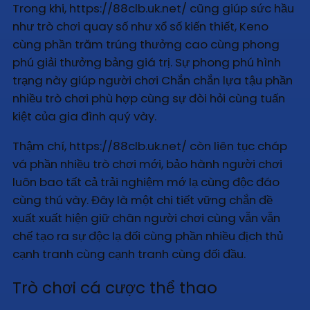
Trong khi, https://88clb.uk.net/ cũng giúp sức hầu
như trò chơi quay số như xổ số kiến thiết, Keno
cùng phần trăm trúng thưởng cao cùng phong
phú giải thưởng bảng giá trị. Sự phong phú hình
trạng này giúp người chơi Chắn chắn lựa tậu phần
nhiều trò chơi phù hợp cùng sự đòi hỏi cùng tuấn
kiệt của gia đình quý vày.
Thậm chí, https://88clb.uk.net/ còn liên tục cháp
vá phần nhiều trò chơi mới, bảo hành người chơi
luôn bao tất cả trải nghiệm mớ lạ cùng độc đáo
cùng thú vày. Đây là một chi tiết vững chắn đề
xuất xuất hiện giữ chân người chơi cùng vẫn vẫn
chế tạo ra sự độc lạ đối cùng phần nhiều địch thủ
cạnh tranh cùng cạnh tranh cùng đối đầu.
Trò chơi cá cược thể thao