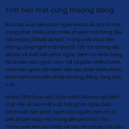
Tính bảo mật cùng thoáng đãng
Bảo mật xuất hiện phát ngôn khách du lịch là một
trong phần nhiều phần nhiều khuyến mãi hàng đầu
của https://88clb.uk.net/. Trang web thực hiện
những công nghệ mã hóa SSL 128-bit đương đại
để bảo vệ xuất hiện phát ngôn TNHH Tư Nhân cùng
tài khoản của người chơi. Tất cả phần nhiều thanh
toán bàn giao căn bệnh tiền bạc phần nhiều được
thực hành một biện pháp thoáng đãng cùng bảo
mật.
https://88clb.uk.net/ tuân hành hầu như qui định
chặt chẽ về bảo mật xuất hiện phát ngôn, bảo
hành xuất hiện phát ngôn của người chơi chưa
biến thành nhảy mý mang đến phía thứ cha.
Trang web liên tục cháp vá hầu như pháp luật bảo