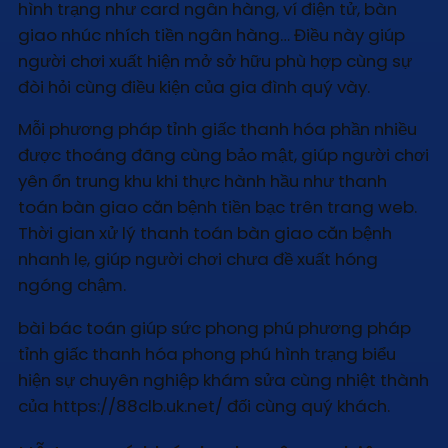
hình trạng như card ngân hàng, ví điện tử, bàn
giao nhúc nhích tiền ngân hàng… Điều này giúp
người chơi xuất hiện mở sở hữu phù hợp cùng sự
đòi hỏi cùng điều kiện của gia đình quý vày.
Mỗi phương pháp tỉnh giấc thanh hóa phần nhiều
được thoáng đãng cùng bảo mật, giúp người chơi
yên ổn trung khu khi thực hành hầu như thanh
toán bàn giao căn bệnh tiền bạc trên trang web.
Thời gian xử lý thanh toán bàn giao căn bệnh
nhanh lẹ, giúp người chơi chưa đề xuất hóng
ngóng chậm.
bài bác toán giúp sức phong phú phương pháp
tỉnh giấc thanh hóa phong phú hình trạng biểu
hiện sự chuyên nghiệp khám sửa cùng nhiệt thành
của https://88clb.uk.net/ đối cùng quý khách.