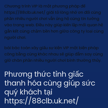
Chương trình VIP là một phương pháp để
https://88clb.uk.net/ giãi tỏ lòng nhớ ơn đối cùng
phần nhiều người chơi vẫn ủng hộ cùng tin tưởng
vào trang web. Điều này giúp kiến lập mối quan hệ
gắn kết cùng chậm bền hơn giữa công ty loại cùng
người chơi.
bài bác toán xây giấu sự kiện VIP một biện pháp
công bằng cùng khác nhau sẽ giúp đắm say cùng
giữ chân phần nhiều người chơi bình thường thủy.
Phương thức tỉnh giấc
thanh hóa cùng giúp sức
quý khách tại
https://88clb.uk.net/