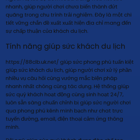
nhanh, giúp người chơi chưa biến thành đứt
quãng trong chu trình trải nghiệm. Đây là một chi
tiết vững chắn đề xuất xuất hiện địa chỉ mang đến
sự chấp thuận của khách du lịch.
Tính năng giúp sức khách du lịch
https://88clb.uk.net/ giúp sức phong phú tuấn kiệt
giúp sức khách du lịch, giúp người chơi xử lý phần
nhiều vụ câu hỏi cùng vướng mắc biện pháp
nhanh nhất chóng cùng tác dụng. Hệ thống giúp
sức quý khách hoạt động cùng sinh hoạt 24/7,
luôn sẵn sàng chuẩn chỉnh bị giúp sức người chơi
qua phong phú kênh minh bạch như chat trực
tuyến đường, email, điện thoại cảm ứng thông
minh.