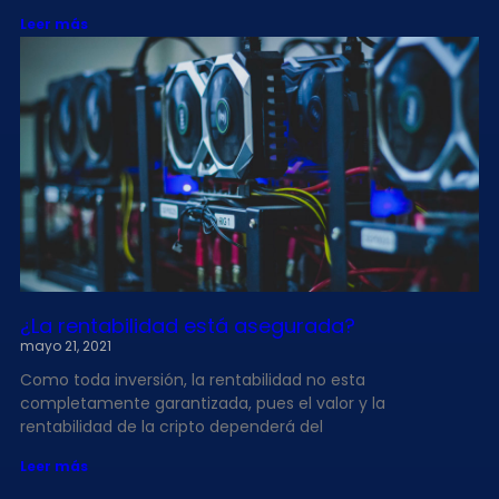
Leer más
¿La rentabilidad está asegurada?
mayo 21, 2021
Como toda inversión, la rentabilidad no esta
completamente garantizada, pues el valor y la
rentabilidad de la cripto dependerá del
Leer más