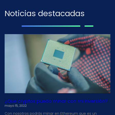
Noticias destacadas
¿Que cryptos puedo minar con mi inversión?
mayo 15, 2022
Con nosotros podrás minar en Ethereum que es un