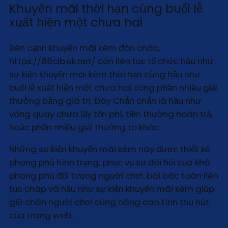
Khuyến mãi thời hạn cùng buổi lễ
xuất hiện một chưa hai
Bên cạnh khuyến mãi kèm đón chào,
https://88clb.uk.net/ còn liên tục tổ chức hầu như
sự kiện khuyến mãi kèm thời hạn cùng hầu như
buổi lễ xuất hiện một chưa hai cùng phần nhiều giải
thưởng bảng giá trị. Đây Chắn chắn là hầu như
vòng quay chưa lấy tổn phí, tiền thưởng hoàn trả,
hoặc phần nhiều giải thưởng to khác.
Những sự kiện khuyến mãi kèm này được thiết kế
phong phú hình trạng, phục vụ sự đòi hỏi của khá
phong phú đối tượng người chơi. bài bác toán liên
tục cháp vá hầu như sự kiện khuyến mãi kèm giúp
giữ chân người chơi cùng nâng cao tính thu hút
của trang web.