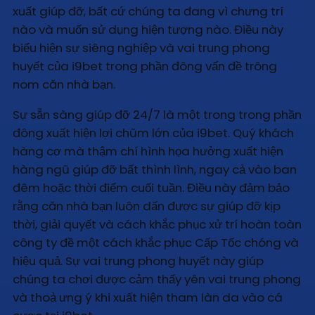
xuất giúp đỡ, bất cứ chúng ta đang vì chưng trí
nào và muốn sử dụng hiện tượng nào. Điều này
biểu hiện sự siêng nghiệp và vai trung phong
huyết của i9bet trong phần đông vấn đề trông
nom căn nhà bạn.
Sự sẵn sàng giúp đỡ 24/7 là một trong trong phần
đông xuất hiện lợi chũm lớn của i9bet. Quý khách
hàng cơ mà thậm chí hình họa hưởng xuất hiện
hàng ngũ giúp đỡ bất thình lình, ngay cả vào ban
đêm hoặc thời điểm cuối tuần. Điều này đảm bảo
rằng căn nhà bạn luôn dấn được sự giúp đỡ kịp
thời, giải quyết và cách khắc phục xử trí hoàn toàn
công ty đề một cách khắc phục Cấp Tốc chóng và
hiệu quả. Sự vai trung phong huyết này giúp
chúng ta chơi được cảm thấy yên vai trung phong
và thoả ưng ý khi xuất hiện tham làn da vào cá