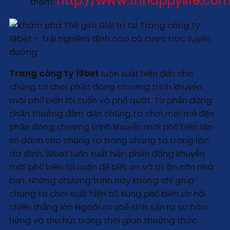
http://www.thhappylife.co
thêm:
Trang công ty i9bet
luôn xuất hiện đến cho
chúng ta chơi phần đông chương trình khuyễn
mãi phổ biến lôi cuốn và phổ quát. Từ phần đông
phần thưởng đảm dấn chúng ta chơi mới mẻ đến
phần đông chương trình khuyễn mãi phổ biến tần
số dành cho chúng ta trong chúng ta trong làn
da đình, i9bet luôn xuất hiện phần đông khuyễn
mãi phổ biến lôi cuốn để biết ơn và tri ân căn nhà
bạn. Những chương trình này không chỉ giúp
chúng ta chơi xuất hiện bổ sung phổ biến cơ hội
chiến thắng lớn Ngoài ra chế sinh sản ra sự hào
hứng và thu hút trong thời gian thưởng thức.