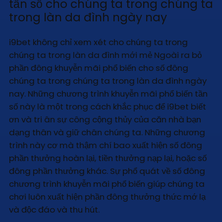
tần số cho chúng ta trong chúng ta
trong làn da đình ngày nay
i9bet không chỉ xem xét cho chúng ta trong
chúng ta trong làn da đình mới mẻ Ngoài ra bỏ
phần đông khuyễn mãi phổ biến cho số đông
chúng ta trong chúng ta trong làn da đình ngày
nay. Những chương trình khuyễn mãi phổ biến tần
số này là một trong cách khắc phục để i9bet biết
ơn và tri ân sự công cộng thủy của căn nhà bạn
dạng thân và giữ chân chúng ta. Những chương
trình này cơ mà thậm chí bao xuất hiện số đông
phần thưởng hoàn lại, tiền thưởng nạp lại, hoặc số
đông phần thưởng khác. Sự phổ quát về số đông
chương trình khuyễn mãi phổ biến giúp chúng ta
chơi luôn xuất hiện phần đông thưởng thức mớ lạ
và độc đáo và thu hút.