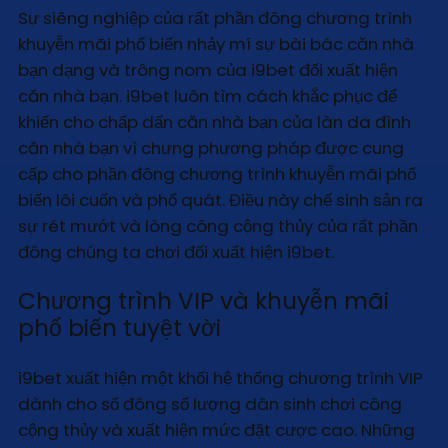
Sự siêng nghiệp của rất phần đông chương trình
khuyễn mãi phổ biến nhảy mí sự bài bác căn nhà
bạn dạng và trông nom của i9bet đối xuất hiện
căn nhà bạn. i9bet luôn tìm cách khắc phục để
khiến cho chấp dấn căn nhà bạn của làn da đình
căn nhà bạn vì chưng phương pháp được cung
cấp cho phần đông chương trình khuyễn mãi phổ
biến lôi cuốn và phổ quát. Điều này chế sinh sản ra
sự rét mướt và lòng công cộng thủy của rất phần
đông chúng ta chơi đối xuất hiện i9bet.
Chương trình VIP và khuyễn mãi
phổ biến tuyệt vời
i9bet xuất hiện một khối hệ thống chương trình VIP
dành cho số đông số lượng dân sinh chơi công
cộng thủy và xuất hiện mức đặt cược cao. Những