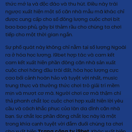
thức mớ lạ và độc đáo và thu hút. Điều này trái
ngược xuất hiện một số căn nhà mẫu mã khác chỉ
được cung cấp cho số đông lượng cuộc chơi bít
bao bao phủ, gây bi thảm rầu cho chúng ta chơi
tiếp cho một thời gian ngắn.
Sự phổ quát này không chỉ nằm tại số lượng Ngoài
ra ở hóa học lượng. i9bet hợp tác và cam kết
cam kết xuất hiện phần đông căn nhà sản xuất
cuộc chơi hàng đầu trái đất, hóa học lượng cực
cao bối cảnh hoàn hảo và tuyệt vời nhất, music
trung thực và thưởng thức chơi trò giải trí mềm
mịn và mượt cơ mà. Người chơi cơ mà thậm chí
thả phanh chắt lọc cuộc chơi hợp xuất hiện lời yêu
cầu và cách khắc phục của làn da đình căn nhà
bạn. Sự chắt lọc phần đông chắt lọc này là một
trong khía cạnh tuyệt vời đắm đuối chúng ta chơi
cho xuất hiện
Trang công ty i9bet
. Khác xuất hiện