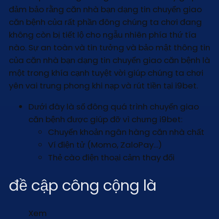
đảm bảo rằng căn nhà bạn dạng tin chuyển giao
căn bệnh của rất phần đông chúng ta chơi đang
không còn bị tiết lộ cho ngẫu nhiên phía thứ tía
nào. Sự an toàn và tin tưởng và bảo mật thông tin
của căn nhà bạn dạng tin chuyển giao căn bệnh là
một trong khía cạnh tuyệt vời giúp chúng ta chơi
yên vai trung phong khi nạp và rút tiền tại i9bet.
Dưới đây là số đông quá trình chuyển giao
căn bệnh được giúp đỡ vì chưng i9bet:
Chuyển khoản ngân hàng căn nhà chất
Ví điện tử (Momo, ZaloPay…)
Thẻ cào điện thoại cảm thay đổi
đề cập công cộng là
Xem