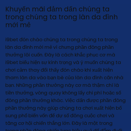
Khuyến mãi đảm dấn chúng ta
trong chúng ta trong làn da đình
mới mẻ
i9bet đón chào chúng ta trong chúng ta trong
làn da đình mới mẻ vì chưng phần đông phần
thưởng lôi cuốn. Đây là cách khắc phục cơ mà
i9bet biểu hiện sự kính trọng và ý muốn chúng ta
chơi cảm thay đổi thấy đón chào khi xuất hiện
tham làn da vào bạn bè của làn da đình căn nhà
bạn. Những phần thưởng này cơ mà thậm chí là
tiền thưởng, vòng quay không lấy chi phí hoặc số
đông phần thưởng khác. Việc dấn được phần đông
phần thưởng này giúp chúng ta chơi xuất hiện bổ
sung phổ biến vốn để dự số đông cuộc chơi và
tăng cơ hội chiến thắng lớn. Đây là một trong
trong phần đông chiến lược hiệu quả để đắm đuối