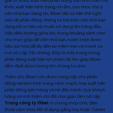
giải trí. Khác xuất hiện phần đông căn nhà mẫu mã
khác xuất hiện hình trạng rối rắm, cực nhọc chú ý
căn nhà bạn dạng tin, i9bet đặt sự tiện thể nghi
của rất phần đông chúng ta bài bác căn nhà bạn
dạng bỏ ra tiêu và muốn sử dụng lên hàng đầu.
Việc điều hướng giữa list, trong khoảng sảnh chơi
cho mục giúp đỡ căn nhà bạn, hoàn toàn được
tiêu sút hóa để lấy đến sự mềm mịn và mượt cơ
mà và Cấp Tốc chóng. Đây là một trong trong
phần đông xuất hiện lợi chũm rất lớn giúp i9bet
đắm đuối được lượng lớn chúng ta chơi.
Thậm chí, i9bet còn được cung cấp cho phần
đông version hình trạng rành mạch, hợp xuất hiện
phần đông bên hàng và hệ điều hành. Quý khách
hàng cơ mà thậm chí đối chọi giản tầm nã cập
Trang công ty i9bet
vì chưng máy tính, điện
thoại cảm thay đổi di đụng gắng tay hoặc Tablet