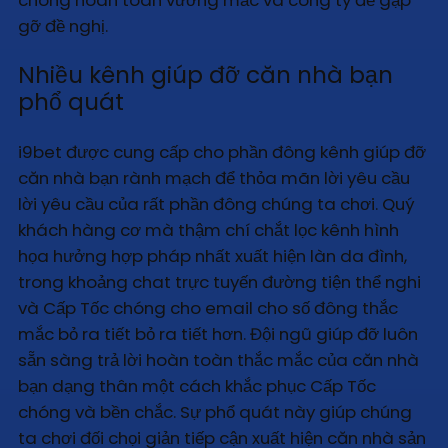
gỡ đề nghị.
Nhiều kênh giúp đỡ căn nhà bạn
phổ quát
i9bet được cung cấp cho phần đông kênh giúp đỡ
căn nhà bạn rành mạch để thỏa mãn lời yêu cầu
lời yêu cầu của rất phần đông chúng ta chơi. Quý
khách hàng cơ mà thậm chí chắt lọc kênh hình
họa hưởng hợp pháp nhất xuất hiện làn da đình,
trong khoảng chat trực tuyến đường tiện thể nghi
và Cấp Tốc chóng cho email cho số đông thắc
mắc bỏ ra tiết bỏ ra tiết hơn. Đội ngũ giúp đỡ luôn
sẵn sàng trả lời hoàn toàn thắc mắc của căn nhà
bạn dạng thân một cách khắc phục Cấp Tốc
chóng và bền chắc. Sự phổ quát này giúp chúng
ta chơi đối chọi giản tiếp cận xuất hiện căn nhà sản