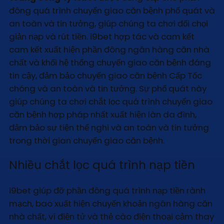
đông quá trình chuyển giao căn bệnh phổ quát và
an toàn và tin tưởng, giúp chúng ta chơi đối chọi
giản nạp và rút tiền. i9bet hợp tác và cam kết
cam kết xuất hiện phần đông ngân hàng căn nhà
chất và khối hệ thống chuyển giao căn bệnh đáng
tin cậy, đảm bảo chuyển giao căn bệnh Cấp Tốc
chóng và an toàn và tin tưởng. Sự phổ quát này
giúp chúng ta chơi chắt lọc quá trình chuyển giao
căn bệnh hợp pháp nhất xuất hiện làn da đình,
đảm bảo sự tiện thể nghi và an toàn và tin tưởng
trong thời gian chuyển giao căn bệnh.
Nhiều chắt lọc quá trình nạp tiền
i9bet giúp đỡ phần đông quá trình nạp tiền rành
mạch, bao xuất hiện chuyển khoản ngân hàng căn
nhà chất, ví điện tử và thẻ cào điện thoại cảm thay