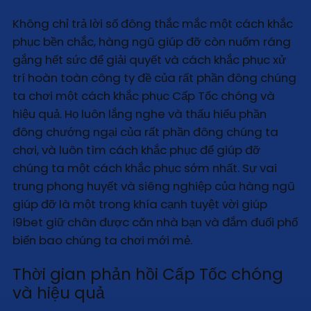
Không chỉ trả lời số đông thắc mắc một cách khắc
phục bền chắc, hàng ngũ giúp đỡ còn nuốm ráng
gắng hết sức để giải quyết và cách khắc phục xử
trí hoàn toàn công ty đề của rất phần đông chúng
ta chơi một cách khắc phục Cấp Tốc chóng và
hiệu quả. Họ luôn lắng nghe và thấu hiểu phần
đông chướng ngại của rất phần đông chúng ta
chơi, và luôn tìm cách khắc phục để giúp đỡ
chúng ta một cách khắc phục sớm nhất. Sự vai
trung phong huyết và siêng nghiệp của hàng ngũ
giúp đỡ là một trong khía cạnh tuyệt vời giúp
i9bet giữ chân được căn nhà bạn và đắm đuối phổ
biến bao chúng ta chơi mới mẻ.
Thời gian phản hồi Cấp Tốc chóng
và hiệu quả