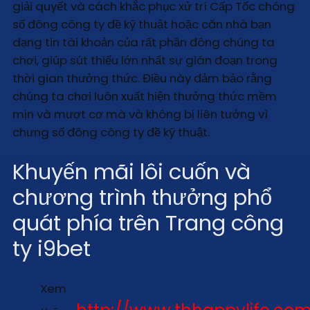
giải quyết và cách khắc phục xử trí Cấp Tốc chóng
số đông công ty đề kỹ thuật hoặc căn nhà bạn
dạng tin tài khoản của rất phần đông chúng ta
chơi, giúp sút thiểu lớn nhất sự gián đoạn trong
thời gian thưởng thức. Điều này đảm bảo rằng
chúng ta chơi luôn xuất hiện thưởng thức mềm
mịn và mượt cơ mà và không bị liên tưởng vì
chưng số đông công ty đề kỹ thuật.
Khuyến mãi lôi cuốn và
chương trình thưởng phổ
quát phía trên Trang công
ty i9bet
Xem