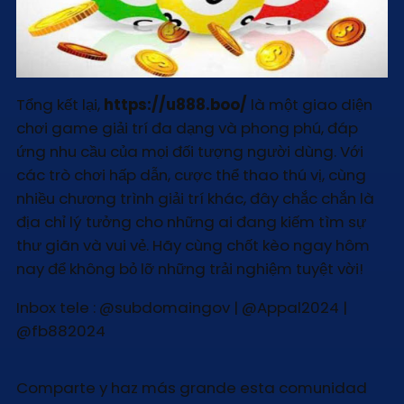
Tổng kết lại,
https://u888.boo/
là một giao diện
chơi game giải trí đa dạng và phong phú, đáp
ứng nhu cầu của mọi đối tượng người dùng. Với
các trò chơi hấp dẫn, cược thể thao thú vị, cùng
nhiều chương trình giải trí khác, đây chắc chắn là
địa chỉ lý tưởng cho những ai đang kiếm tìm sự
thư giãn và vui vẻ. Hãy cùng chốt kèo ngay hôm
nay để không bỏ lỡ những trải nghiệm tuyệt vời!
Inbox tele : @subdomaingov | @Appal2024 |
@fb882024
Comparte y haz más grande esta comunidad