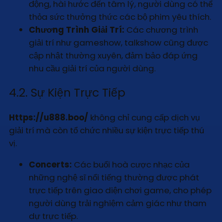
động, hài hước đến tâm lý, người dùng có thể
thỏa sức thưởng thức các bộ phim yêu thích.
Chương Trình Giải Trí:
Các chương trình
giải trí như gameshow, talkshow cũng được
cập nhật thường xuyên, đảm bảo đáp ứng
nhu cầu giải trí của người dùng.
4.2. Sự Kiện Trực Tiếp
Https://u888.boo/
không chỉ cung cấp dịch vụ
giải trí mà còn tổ chức nhiều sự kiện trực tiếp thú
vị.
Concerts:
Các buổi hoà cược nhạc của
những nghệ sĩ nổi tiếng thường được phát
trực tiếp trên giao diện chơi game, cho phép
người dùng trải nghiệm cảm giác như tham
dự trực tiếp.