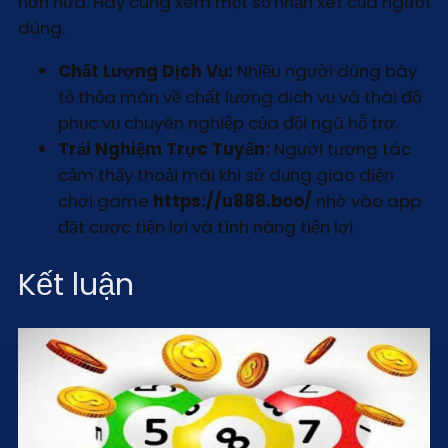
hơn nữa. Hãy cùng xem một số nhận xét của người
dùng.
Chất Lượng Dịch Vụ:
Nhiều người dùng bày
tỏ thỏa mãn về chất lượng dịch vụ và thái độ
phục vụ chuyên nghiệp của đội ngũ hỗ trợ.
Trải Nghiệm Trực Tuyến:
Người tương tác
cảm thấy thoải mái khi sử dụng giao diện
chơi game
https://u888.boo/
nhờ vào app
đặt cược tiện lợi và tính năng tiện lợi.
Kết luận