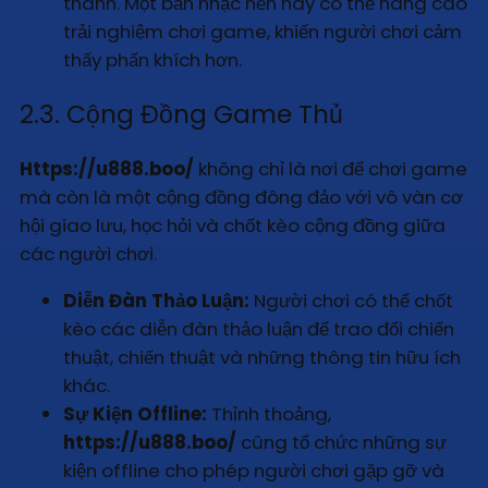
thanh. Một bản nhạc nền hay có thể nâng cao
trải nghiệm chơi game, khiến người chơi cảm
thấy phấn khích hơn.
2.3. Cộng Đồng Game Thủ
Https://u888.boo/
không chỉ là nơi để chơi game
mà còn là một cộng đồng đông đảo với vô vàn cơ
hội giao lưu, học hỏi và chốt kèo cộng đồng giữa
các người chơi.
Diễn Đàn Thảo Luận:
Người chơi có thể chốt
kèo các diễn đàn thảo luận để trao đổi chiến
thuật, chiến thuật và những thông tin hữu ích
khác.
Sự Kiện Offline:
Thỉnh thoảng,
https://u888.boo/
cũng tổ chức những sự
kiện offline cho phép người chơi gặp gỡ và