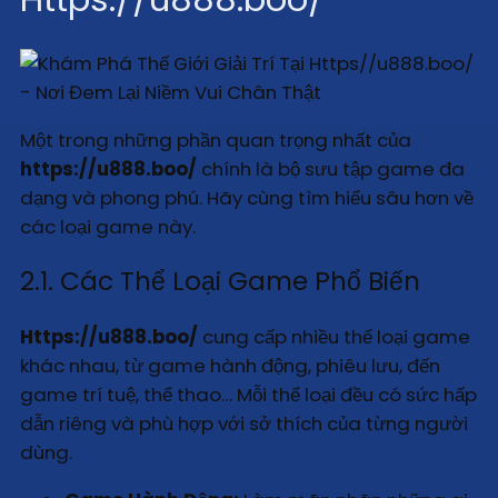
Một trong những phần quan trọng nhất của
https://u888.boo/
chính là bộ sưu tập game đa
dạng và phong phú. Hãy cùng tìm hiểu sâu hơn về
các loại game này.
2.1. Các Thể Loại Game Phổ Biến
Https://u888.boo/
cung cấp nhiều thể loại game
khác nhau, từ game hành động, phiêu lưu, đến
game trí tuệ, thể thao… Mỗi thể loại đều có sức hấp
dẫn riêng và phù hợp với sở thích của từng người
dùng.