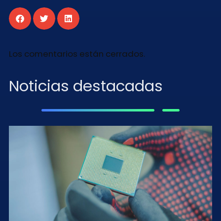
Los comentarios están cerrados.
Noticias destacadas