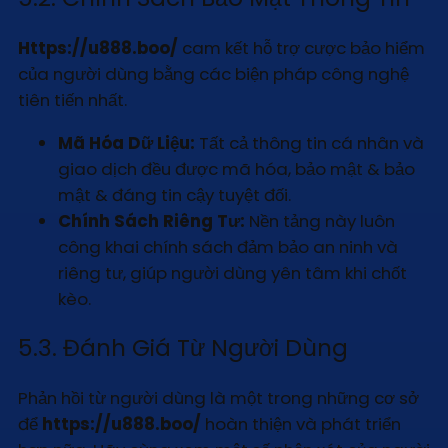
Https://u888.boo/
cam kết hỗ trợ cược bảo hiểm
của người dùng bằng các biện pháp công nghệ
tiên tiến nhất.
Mã Hóa Dữ Liệu:
Tất cả thông tin cá nhân và
giao dịch đều được mã hóa, bảo mật & bảo
mật & đáng tin cậy tuyệt đối.
Chính Sách Riêng Tư:
Nền tảng này luôn
công khai chính sách đảm bảo an ninh và
riêng tư, giúp người dùng yên tâm khi chốt
kèo.
5.3. Đánh Giá Từ Người Dùng
Phản hồi từ người dùng là một trong những cơ sở
để
https://u888.boo/
hoàn thiện và phát triển