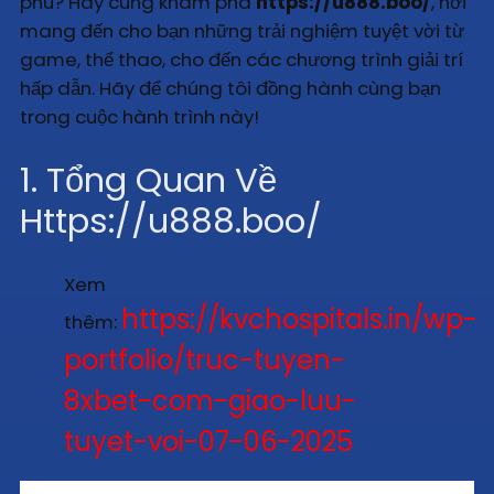
phú? Hãy cùng khám phá
https://u888.boo/
, nơi
mang đến cho bạn những trải nghiệm tuyệt vời từ
game, thể thao, cho đến các chương trình giải trí
hấp dẫn. Hãy để chúng tôi đồng hành cùng bạn
trong cuộc hành trình này!
1. Tổng Quan Về
Https://u888.boo/
Xem
https://kvchospitals.in/wp-
thêm:
portfolio/truc-tuyen-
8xbet-com-giao-luu-
tuyet-voi-07-06-2025