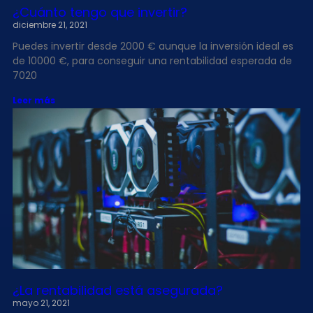
¿Cuánto tengo que invertir?
diciembre 21, 2021
Puedes invertir desde 2000 € aunque la inversión ideal es
de 10000 €, para conseguir una rentabilidad esperada de
7020
Leer más
¿La rentabilidad está asegurada?
mayo 21, 2021