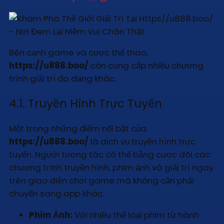
Bên cạnh game và cược thể thao,
https://u888.boo/
còn cung cấp nhiều chương
trình giải trí đa dạng khác.
4.1. Truyền Hình Trực Tuyến
Một trong những điểm nổi bật của
https://u888.boo/
là dịch vụ truyền hình trực
tuyến. Người tương tác có thể bằng cược dõi các
chương trình truyền hình, phim ảnh và giải trí ngay
trên giao diện chơi game mà không cần phải
chuyển sang app khác.
Phim Ảnh:
Với nhiều thể loại phim từ hành