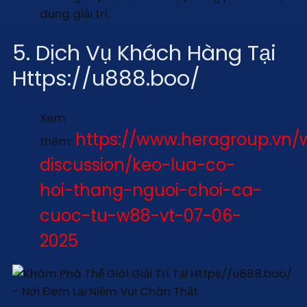
dung giải trí.
5. Dịch Vụ Khách Hàng Tại
Https://u888.boo/
Xem
https://www.heragroup.vn/
thêm:
discussion/keo-lua-co-
hoi-thang-nguoi-choi-ca-
cuoc-tu-w88-vt-07-06-
2025