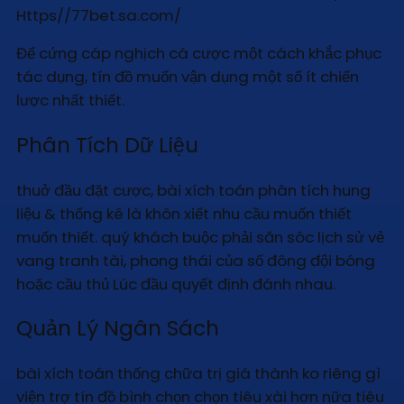
Để cứng cáp nghịch cá cược một cách khắc phục
tác dụng, tín đồ muốn vận dụng một số ít chiến
lược nhất thiết.
Phân Tích Dữ Liệu
thuở đầu đặt cược, bài xích toán phân tích hung
liệu & thống kê là khôn xiết nhu cầu muốn thiết
muốn thiết. quý khách buộc phải săn sóc lịch sử vẻ
vang tranh tài, phong thái của số đông đội bóng
hoặc cầu thủ Lúc đầu quyết định đánh nhau.
Quản Lý Ngân Sách
bài xích toán thống chữa trị giá thành ko riêng gì
viện trợ tín đồ bình chọn chọn tiêu xài hơn nữa tiêu