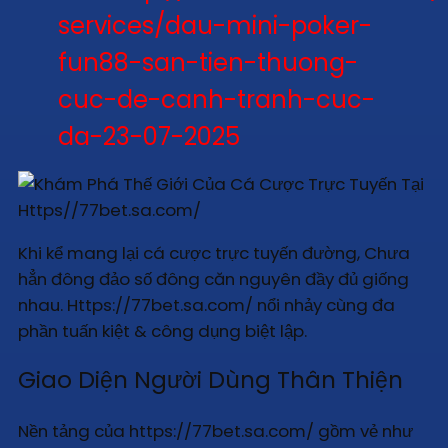
services/dau-mini-poker-
fun88-san-tien-thuong-
cuc-de-canh-tranh-cuc-
da-23-07-2025
Khi kể mang lại cá cược trực tuyến đường, Chưa
hẳn đông đảo số đông căn nguyên đầy đủ giống
nhau. Https://77bet.sa.com/ nổi nhảy cùng đa
phần tuấn kiệt & công dụng biệt lập.
Giao Diện Người Dùng Thân Thiện
Nền tảng của https://77bet.sa.com/ gồm vẻ như