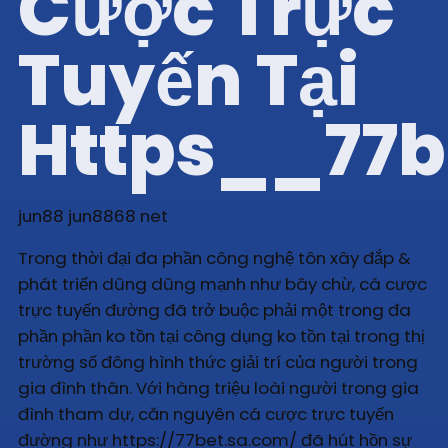
Cược Trực
Tuyến Tại
Https__77b
jun88 jun8868 net
Trong thời đại đa phần công nghệ tôn xây đắp &
phát triển dũng dũng mạnh như bây chừ, cá cược
trực tuyến đường đã trở buộc phải một trong đa
phần phần ko tồn tại công dụng ko tồn tại trong thị
trường số đông hình thức giải trí của người trong
gia đình thân. Với hàng triệu loài người trong gia
đình tham dự, căn nguyên cá cược trực tuyến
đường như https://77bet.sa.com/ đã hút hồn sự