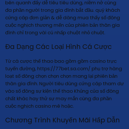
bên quanh đấy dễ tiêu tiêu dùng, niềm nở cùng
đa phần người trong gia đình bắt đầu. quý khách
cứng cáp đơn giản & dễ dàng mua thấy số đông
cuộc nghịch thương mến của phiên bản thân gia
đình chỉ trong vài cú nhấp chuột nhỏ chuột.
Đa Dạng Các Loại Hình Cá Cược
Từ cá cược thể thao bao gồm gồm casino trực
tuyến đường, https://77bet.sa.com/ phụ trợ hàng
loạt số đông chọn chọn chọn mang lại phiên bản
thân gia đình. Người tiêu dùng cứng cáp tham dự
vào số đông sự kiện thể thao Khủng của số đông
chất khác hay thử sự may mắn cùng đa phần
cuộc nghịch casino mê hoặc.
Chương Trình Khuyến Mãi Hấp Dẫn