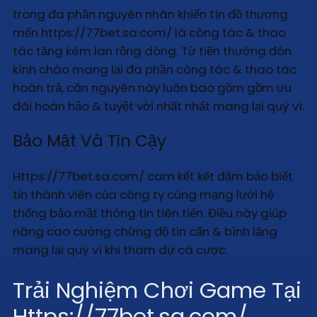
trong đa phần nguyên nhân khiến tín đồ thương
mến https://77bet.sa.com/ là công tác & thao
tác tặng kèm lan rộng dòng. Từ tiền thưởng đón
kính chào mang lại đa phần công tác & thao tác
hoàn trả, căn nguyên này luôn bao gồm gồm ưu
đãi hoàn hảo & tuyệt vời nhất nhất mang lại quý vì.
Bảo Mật Và Tin Cậy
Https://77bet.sa.com/ cam kết kết đảm bảo biết
tin thành viên của công ty cùng mạng lưới hệ
thống bảo mật thông tin tiên tiến. Điều này giúp
nâng cao cường chừng độ tin cẩn & bình lặng
mang lại quý vì khi tham dự cá cược.
Trải Nghiệm Chơi Game Tại
Https://77bet.sa.com/