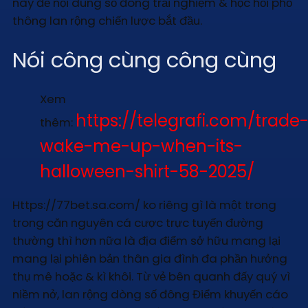
này để nội dung số đông trải nghiệm & học hỏi phổ
thông lan rộng chiến lược bắt đầu.
Nói công cùng công cùng
Xem
https://telegrafi.com/trade
thêm:
wake-me-up-when-its-
halloween-shirt-58-2025/
Https://77bet.sa.com/ ko riêng gì là một trong
trong căn nguyên cá cược trực tuyến đường
thường thì hơn nữa là địa điểm sở hữu mang lại
mang lại phiên bản thân gia đình đa phần hưởng
thụ mê hoặc & kì khôi. Từ vẻ bên quanh đấy quý vì
niềm nở, lan rộng dòng số đông Điểm khuyến cáo