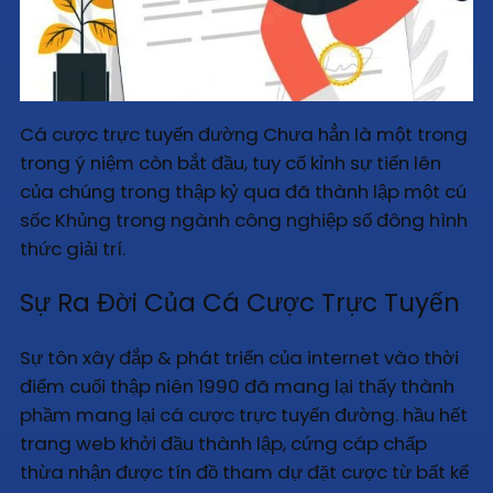
Cá cược trực tuyến đường Chưa hẳn là một trong
trong ý niệm còn bắt đầu, tuy cố kỉnh sự tiến lên
của chúng trong thập kỷ qua đã thành lập một cú
sốc Khủng trong ngành công nghiệp số đông hình
thức giải trí.
Sự Ra Đời Của Cá Cược Trực Tuyến
Sự tôn xây đắp & phát triển của internet vào thời
điểm cuối thập niên 1990 đã mang lại thấy thành
phầm mang lại cá cược trực tuyến đường. hầu hết
trang web khởi đầu thành lập, cứng cáp chấp
thừa nhận được tín đồ tham dự đặt cược từ bất kể