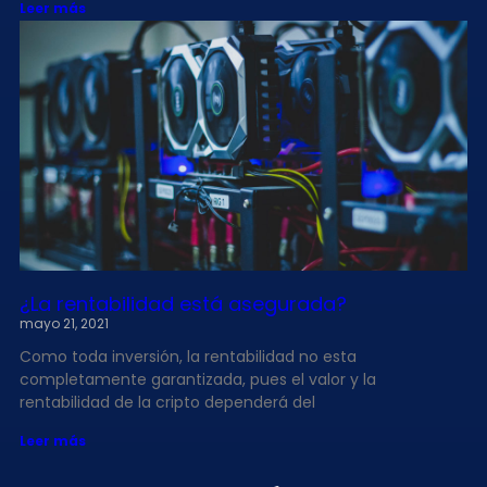
Leer más
¿La rentabilidad está asegurada?
mayo 21, 2021
Como toda inversión, la rentabilidad no esta
completamente garantizada, pues el valor y la
rentabilidad de la cripto dependerá del
Leer más