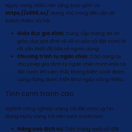
Ngày càng nhiều nền tảng, bao gồm cả
Https://s666.sc/
, đang chú trọng đến vấn đề
trách nhiệm xã hội.
Giáo dục gia đình:
Cung cấp thông tin và
giáo dục gia đình về rủi ro của cá đặt cược là
rất cần thiết để bảo vệ người dùng.
Chương trình tự ngăn chặn:
Các công cụ
cho phép gia đình tự ngăn chặn mình khỏi cá
đặt cược khi cảm thấy không kiểm soát được
cũng đang được triển khai ngày càng nhiều.
Tính cạnh tranh cao
Ngành công nghiệp mạng cá đặt cược uy tín
đang ngày càng trở nên cạnh tranh hơn.
Nâng cao dịch vụ:
Các trang web cá đặt