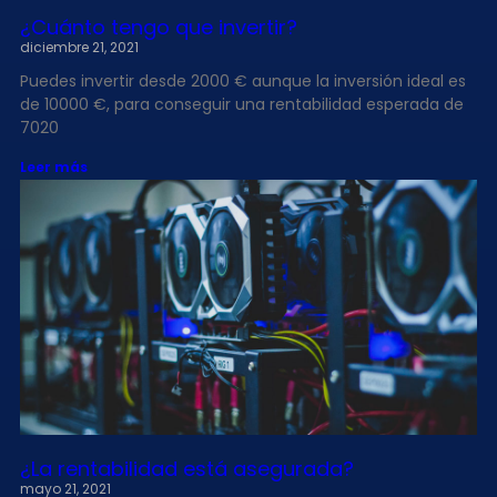
¿Cuánto tengo que invertir?
diciembre 21, 2021
Puedes invertir desde 2000 € aunque la inversión ideal es
de 10000 €, para conseguir una rentabilidad esperada de
7020
Leer más
¿La rentabilidad está asegurada?
mayo 21, 2021