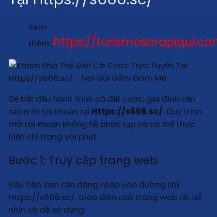
Xem
https://turismosarapiqui.c
thêm:
Để bắt đầu hành trình cá đặt cược, gia đình cần
tạo một tài khoản tại
Https://s666.sc/
. Quy trình
mở tài khoản không hề phức tạp và có thể thực
hiện chỉ trong vài phút.
Bước 1: Truy cập trang web
Đầu tiên, bạn cần đăng nhập vào đường link
Https://s666.sc/. Giao diện của trang web rất dễ
nhìn và dễ sử dụng.