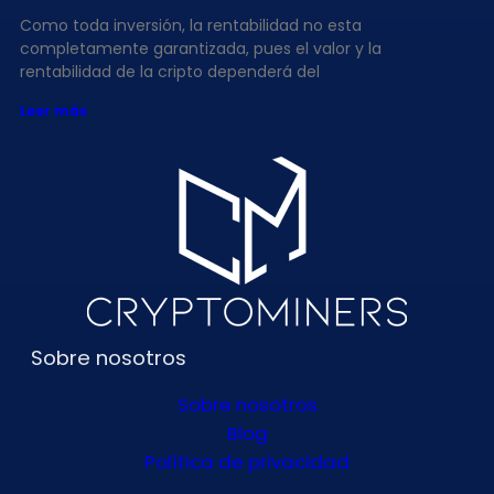
Como toda inversión, la rentabilidad no esta
completamente garantizada, pues el valor y la
rentabilidad de la cripto dependerá del
Leer más
Sobre nosotros
Sobre nosotros
Blog
Política de privacidad