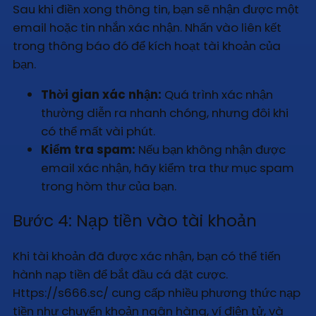
Sau khi điền xong thông tin, bạn sẽ nhận được một
email hoặc tin nhắn xác nhận. Nhấn vào liên kết
trong thông báo đó để kích hoạt tài khoản của
bạn.
Thời gian xác nhận:
Quá trình xác nhận
thường diễn ra nhanh chóng, nhưng đôi khi
có thể mất vài phút.
Kiểm tra spam:
Nếu bạn không nhận được
email xác nhận, hãy kiểm tra thư mục spam
trong hòm thư của bạn.
Bước 4: Nạp tiền vào tài khoản
Khi tài khoản đã được xác nhận, bạn có thể tiến
hành nạp tiền để bắt đầu cá đặt cược.
Https://s666.sc/ cung cấp nhiều phương thức nạp
tiền như chuyển khoản ngân hàng, ví điện tử, và