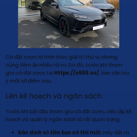
Cá đặt cược là hình thức giải trí thú vị, nhưng
cũng tiềm ẩn nhiều rủi ro. Do đó, trước khi tham
gia cá đặt cược tại
Https://s666.sc/
, bạn cần lưu
ý một số điểm sau.
Lên kế hoạch và ngân sách
Trước khi bắt đầu tham gia cá đặt cược, việc lập kế
hoạch và quản lý ngân sách là rất quan trọng.
Xác định số tiền bạn có thể mất:
Hãy đặt ra