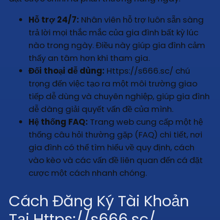
Hỗ trợ 24/7:
Nhân viên hỗ trợ luôn sẵn sàng
trả lời mọi thắc mắc của gia đình bất kỳ lúc
nào trong ngày. Điều này giúp gia đình cảm
thấy an tâm hơn khi tham gia.
Đối thoại dễ dùng:
Https://s666.sc/ chú
trọng đến việc tạo ra một môi trường giao
tiếp dễ dùng và chuyên nghiệp, giúp gia đình
dễ dàng giải quyết vấn đề của mình.
Hệ thống FAQ:
Trang web cung cấp một hệ
thống câu hỏi thường gặp (FAQ) chi tiết, nơi
gia đình có thể tìm hiểu về quy định, cách
vào kèo và các vấn đề liên quan đến cá đặt
cược một cách nhanh chóng.
Cách Đăng Ký Tài Khoản
Tại Https://s666.sc/