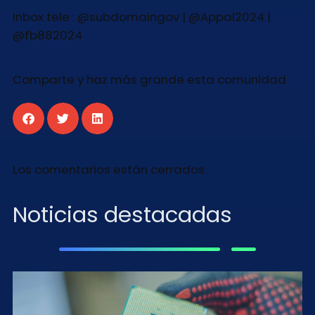
Inbox tele : @subdomaingov | @Appal2024 |
@fb882024
Comparte y haz más grande esta comunidad
Los comentarios están cerrados.
Noticias destacadas