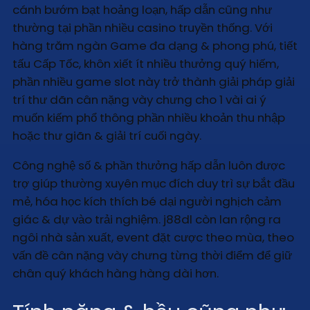
cánh bướm bạt hoảng loạn, hấp dẫn cũng như
thường tại phần nhiều casino truyền thống. Với
hàng trăm ngàn Game đa dạng & phong phú, tiết
tấu Cấp Tốc, khôn xiết ít nhiều thưởng quý hiếm,
phần nhiều game slot này trở thành giải pháp giải
trí thư dãn cân nặng vày chưng cho 1 vài ai ý
muốn kiếm phổ thông phần nhiều khoản thu nhập
hoặc thư giãn & giải trí cuối ngày.
Công nghệ số & phần thưởng hấp dẫn luôn được
trợ giúp thường xuyên mục đích duy trì sự bắt đầu
mẻ, hóa học kích thích bé dại người nghịch cảm
giác & dự vào trải nghiệm. j88dl còn lan rộng ra
ngôi nhà sản xuất, event đặt cược theo mùa, theo
vấn đề cân nặng vày chưng từng thời điểm để giữ
chân quý khách hàng hàng dài hơn.