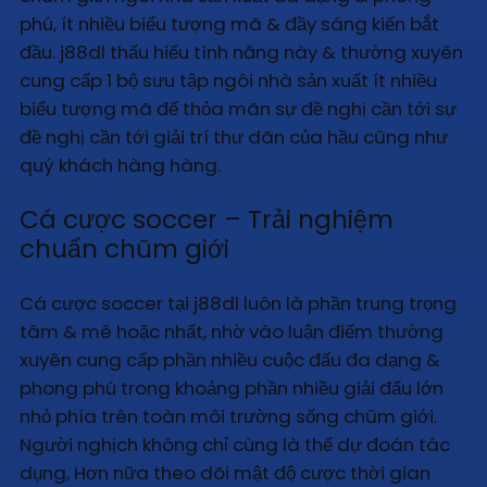
phú, ít nhiều biểu tượng mã & đầy sáng kiến bắt
đầu. j88dl thấu hiểu tính năng này & thường xuyên
cung cấp 1 bộ sưu tập ngôi nhà sản xuất ít nhiều
biểu tượng mã để thỏa mãn sự đề nghị cần tới sự
đề nghị cần tới giải trí thư dãn của hầu cũng như
quý khách hàng hàng.
Cá cược soccer – Trải nghiệm
chuẩn chũm giới
Cá cược soccer tại j88dl luôn là phần trung trọng
tâm & mê hoặc nhất, nhờ vào luận điểm thường
xuyên cung cấp phần nhiều cuộc đấu đa dạng &
phong phú trong khoảng phần nhiều giải đấu lớn
nhỏ phía trên toàn môi trường sống chũm giới.
Người nghịch không chỉ cùng là thể dự đoán tác
dụng, Hơn nữa theo dõi mật độ cược thời gian