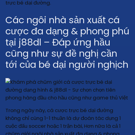
trực bé dại đường.
Các ngôi nhà sản xuất cá
cược đa dạng & phong phú
tại j88dl – Đáp ứng hầu
cũng như sự đề nghị cần
tới của bé dại người nghịch
Trong ngày này, cá cược trực bé dại đường
không chỉ cùng 1-1 thuần là dự đoán tác dụng 1
cuộc đấu soccer hoặc 1 trận bài, Hơn nữa là cả 1
chũm giới ngôi nhà sản xuất đa dạng & phong