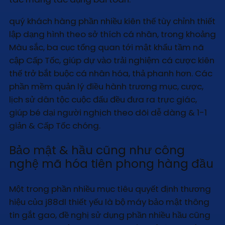
quý khách hàng phần nhiều kiên thế tùy chỉnh thiết
lập dạng hình theo sở thích cá nhân, trong khoảng
Màu sắc, ba cục tổng quan tới mật khẩu tầm nã
cập Cấp Tốc, giúp dự vào trải nghiệm cá cược kiên
thế trở bắt buộc cá nhân hóa, thả phanh hơn. Các
phần mềm quản lý điều hành trương mục, cược,
lịch sử dân tộc cuộc đấu đều đưa ra trực giác,
giúp bé dại người nghịch theo dõi dễ dàng & 1-1
giản & Cấp Tốc chóng.
Bảo mật & hầu cũng như công
nghệ mã hóa tiên phong hàng đầu
Một trong phần nhiều mục tiêu quyết định thương
hiệu của j88dl thiết yếu là bộ máy bảo mật thông
tin gắt gao, đề nghị sử dụng phần nhiều hầu cũng