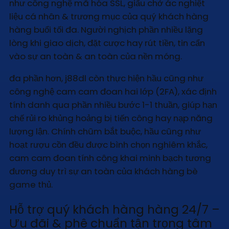
như công nghệ mã hóa SSL, giấu chở ác nghiệt
liệu cá nhân & trương mục của quý khách hàng
hàng buổi tối đa. Người nghịch phần nhiều lặng
lòng khi giao dịch, đặt cược hay rút tiền, tin cẩn
vào sự an toàn & an toàn của nền móng.
đa phần hơn, j88dl còn thực hiện hầu cũng như
công nghệ cam cam đoan hai lớp (2FA), xác định
tính danh qua phần nhiều bước 1-1 thuần, giúp hạn
chế rủi ro khủng hoảng bị tiến công hay nạp năng
lượng lận. Chính chũm bắt buộc, hầu cũng như
hoạt rượu cồn đều được bình chọn nghiêm khắc,
cam cam đoan tính công khai minh bạch tương
đương duy trì sự an toàn của khách hàng bè
game thủ.
Hỗ trợ quý khách hàng hàng 24/7 –
Ưu đãi & phê chuẩn tận trọng tâm