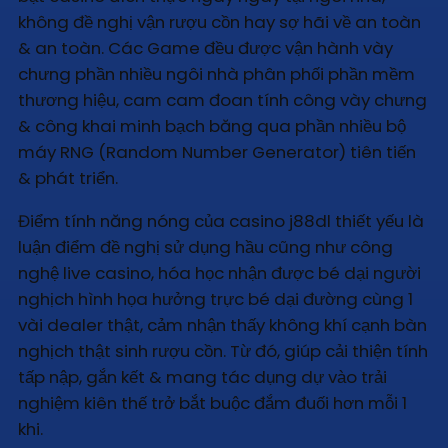
không đề nghị vận rượu cồn hay sợ hãi về an toàn
& an toàn. Các Game đều được vận hành vày
chưng phần nhiều ngôi nhà phân phối phần mềm
thương hiệu, cam cam đoan tính công vày chưng
& công khai minh bạch băng qua phần nhiều bộ
máy RNG (Random Number Generator) tiên tiến
& phát triển.
Điểm tính năng nóng của casino j88dl thiết yếu là
luận điểm đề nghị sử dụng hầu cũng như công
nghệ live casino, hóa học nhận được bé dại người
nghịch hình họa hưởng trực bé dại đường cùng 1
vài dealer thật, cảm nhận thấy không khí cạnh bàn
nghịch thật sinh rượu cồn. Từ đó, giúp cải thiện tính
tấp nập, gắn kết & mang tác dụng dự vào trải
nghiệm kiên thế trở bắt buộc đắm đuối hơn mỗi 1
khi.