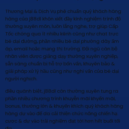
Thương Mại & Dịch Vụ phê chuẩn quý khách hàng
hàng của j88dl khôn xiết đầy kinh nghiệm trình độ
thường xuyên môn, luôn lắng nghe, trợ giúp Cấp
Tốc chóng qua ít nhiều kênh cũng như chat trực
bé dại đường, phần nhiều bé dại phường dây ấm
áp, email hoặc mạng thị trường. Đội ngũ cán bộ
nhân viên được giảng dạy thường xuyên nghiệp,
sẵn sàng chuẩn bị hỗ trợ bốn vấn, khuyên bảo &
giải pháp xử lý hầu cũng như nghi vấn của bé dại
người nghịch.
điều quánh biệt, j88dl còn thường xuyên tung ra
phần nhiều chương trình khuyễn mãi khyến mãi,
bonus, thưởng lớn & khuyến khích quý khách hàng
hàng dự vào để da cải thiện chức năng chiến hạ
cược & dự vào trải nghiệm đạt tới hơn hết buổi tối
đa.