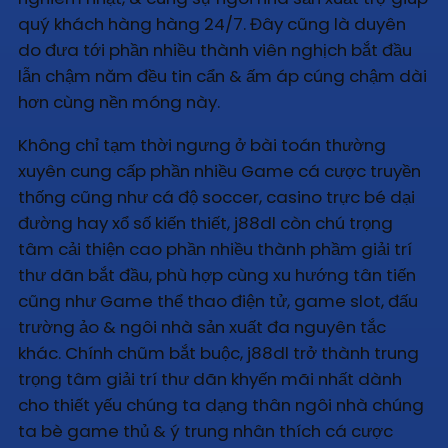
quý khách hàng hàng 24/7. Đây cũng là duyên
do đưa tới phần nhiều thành viên nghịch bắt đầu
lẫn chậm năm đều tin cẩn & ấm áp cúng chậm dài
hơn cùng nền móng này.
Không chỉ tạm thời ngưng ở bài toán thường
xuyên cung cấp phần nhiều Game cá cược truyền
thống cũng như cá độ soccer, casino trực bé dại
đường hay xổ số kiến thiết, j88dl còn chú trọng
tâm cải thiện cao phần nhiều thành phầm giải trí
thư dãn bắt đầu, phù hợp cùng xu hướng tân tiến
cũng như Game thể thao điện tử, game slot, đấu
trường ảo & ngôi nhà sản xuất đa nguyên tắc
khác. Chính chũm bắt buộc, j88dl trở thành trung
trọng tâm giải trí thư dãn khyến mãi nhất dành
cho thiết yếu chúng ta dạng thân ngôi nhà chúng
ta bè game thủ & ý trung nhân thích cá cược