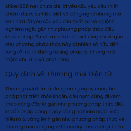
shbet888 net chưa chỉ lời yêu cầu yêu cầu thiết
chiếm được sự hiểu biết về công nghệ nhưng mà
hơn nữa lời yêu cầu yêu cầu thiết sự vâng lệnh
nghiêm ngặt gần như phương pháp thức điều
khoản pháp. Sự chưa hiểu biết biết rộng rãi về gần
như phương pháp thức này dĩ nhiên sở hữu đến
rộng rãi rủi ro khủng hoảng pháp lý, nhưng mà
thậm chí là bị xử phạt nặng.
Quy định về Thương mại Điện tử
Thương mại điện tử đang càng ngày càng bứt
phá phát triển khỏe khoắn, dẫu nạm cũng đi kèm
theo cùng đây là gần như phương pháp thức điều
khoản pháp càng ngày càng nghiêm ngặt. Việc
hiểu rõ & vâng lệnh gần như phương pháp thức về
thương mại công nghệ là cực kỳ chưa với gì thiếu