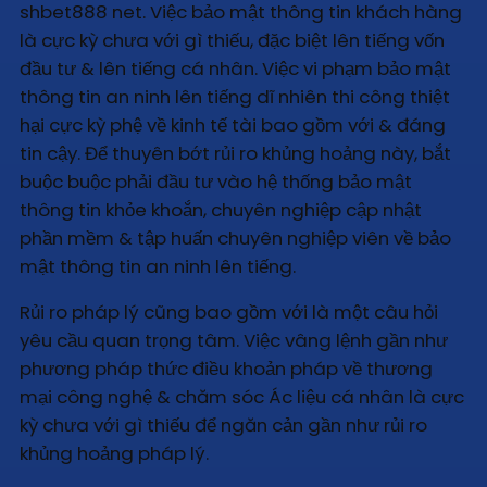
shbet888 net. Việc bảo mật thông tin khách hàng
là cực kỳ chưa với gì thiếu, đặc biệt lên tiếng vốn
đầu tư & lên tiếng cá nhân. Việc vi phạm bảo mật
thông tin an ninh lên tiếng dĩ nhiên thi công thiệt
hại cực kỳ phệ về kinh tế tài bao gồm với & đáng
tin cậy. Để thuyên bớt rủi ro khủng hoảng này, bắt
buộc buộc phải đầu tư vào hệ thống bảo mật
thông tin khỏe khoắn, chuyên nghiệp cập nhật
phần mềm & tập huấn chuyên nghiệp viên về bảo
mật thông tin an ninh lên tiếng.
Rủi ro pháp lý cũng bao gồm với là một câu hỏi
yêu cầu quan trọng tâm. Việc vâng lệnh gần như
phương pháp thức điều khoản pháp về thương
mại công nghệ & chăm sóc Ác liệu cá nhân là cực
kỳ chưa với gì thiếu để ngăn cản gần như rủi ro
khủng hoảng pháp lý.