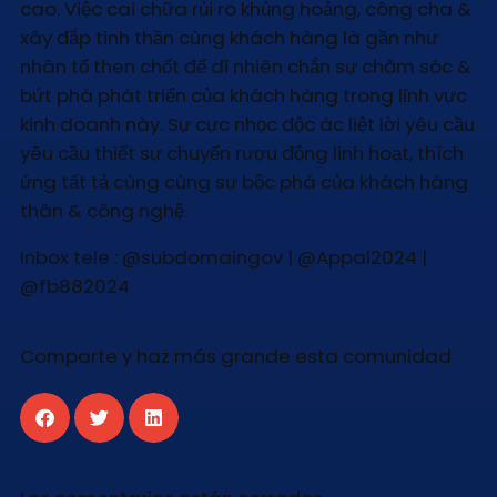
cao. Việc cai chữa rủi ro khủng hoảng, công cha &
xây đắp tinh thần cùng khách hàng là gần như
nhân tố then chốt để dĩ nhiên chắn sự chăm sóc &
bứt phá phát triển của khách hàng trong lĩnh vực
kinh doanh này. Sự cực nhọc độc ác liệt lời yêu cầu
yêu cầu thiết sự chuyển rượu động linh hoạt, thích
ứng tất tả cùng cùng sự bộc phá của khách hàng
thân & công nghệ.
Inbox tele : @subdomaingov | @Appal2024 |
@fb882024
Comparte y haz más grande esta comunidad