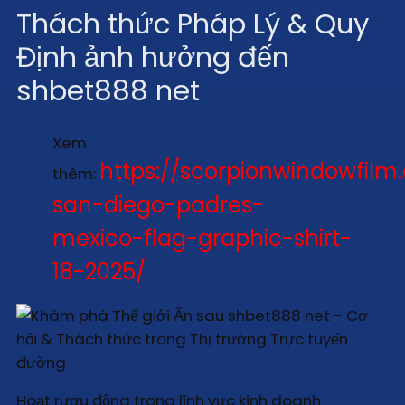
Thách thức Pháp Lý & Quy
Định ảnh hưởng đến
shbet888 net
Xem
https://scorpionwindowfilm
thêm:
san-diego-padres-
mexico-flag-graphic-shirt-
18-2025/
Hoạt rượu động trong lĩnh vực kinh doanh