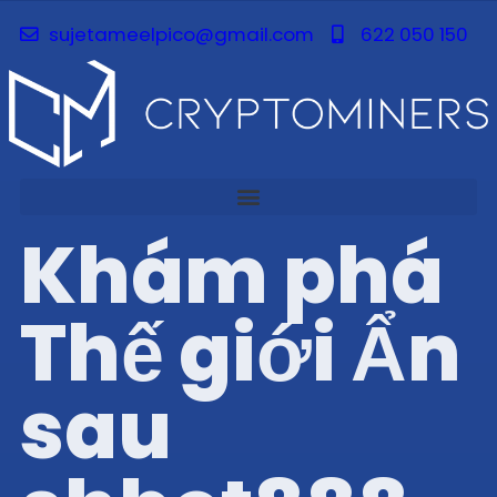
sujetameelpico@gmail.com
622 050 150
Khám phá
Thế giới Ẩn
sau