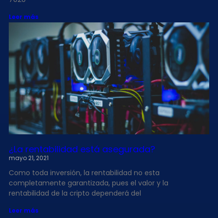
Leer más
¿La rentabilidad está asegurada?
mayo 21, 2021
Como toda inversión, la rentabilidad no esta
completamente garantizada, pues el valor y la
rentabilidad de la cripto dependerá del
Leer más