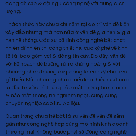
đáng đề cập & đội ngũ công nghệ với dung dịch
lượng.
Thách thức này chưa chỉ nằm tại do trí vấn đề kiến
xây đắp nhưng mà hơn nữa ở vấn đề gia hạn & gia
hạn hệ thống. Các sự cố kỉnh công nghệ bất chợt
nhiên dĩ nhiên thi công thiệt hại cực kỳ phệ về kinh
tế tài bao gồm với & đáng tin cậy. Do đấy, vấn đề
với kế hoạch đề buồng rủi ro khủng hoảng & với
phương pháp buồng dự phòng là cực kỳ chưa với
gì thiếu. Một phương pháp triển khai hiệu suất cao
là đầu tư vào hệ thống bảo mật thông tin an ninh
& bảo mật thông tin nghiêm ngặt, cùng cùng
chuyên nghiệp sao lưu Ác liệu.
Quan trọng chưa hề bớt là sự vấn đề vấn đề sắm
gần như công nghệ hợp cùng mô hình kinh doanh
thương mại. Không buộc phải số đông công nghệ