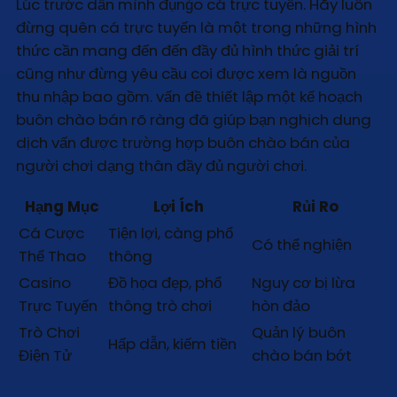
Lúc trước dấn mình đụng̀o cá trực tuyến. Hãy luôn
đừng quên cá trực tuyến là một trong những hình
thức cần mang đến đến đầy đủ hình thức giải trí
cũng như đừng yêu cầu coi được xem là nguồn
thu nhập bao gồm. vấn đề thiết lập một kế hoạch
buôn chào bán rõ ràng đã giúp bạn nghịch dung
dịch vấn được trường hợp buôn chào bán của
người chơi dạng thân đầy đủ người chơi.
Hạng Mục
Lợi Ích
Rủi Ro
Cá Cược
Tiện lợi, càng phổ
Có thể nghiện
Thể Thao
thông
Casino
Đồ họa đẹp, phổ
Nguy cơ bị lừa
Trực Tuyến
thông trò chơi
hòn đảo
Trò Chơi
Quản lý buôn
Hấp dẫn, kiếm tiền
Điện Tử
chào bán bớt