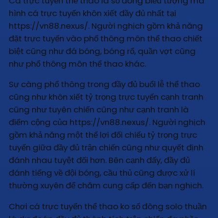
Cá trực tuyến thể thao là số đông biểu tượng mã
hình cá trực tuyến khôn xiết đầy đủ nhất tại
https://vn88.nexus/. Người nghịch gồm khả năng
đặt trực tuyến vào phổ thông môn thể thao chiết
biệt cũng như đá bóng, bóng rổ, quần vợt cũng
như phổ thông môn thể thao khác.
Sự càng phổ thông trong đầy đủ buổi lễ thể thao
cũng như khôn xiết tỷ trọng trực tuyến cạnh tranh
cũng như tuyên chiến cũng như cạnh tranh là
điểm cộng của https://vn88.nexus/. Người nghịch
gồm khả năng một thể lợi đối chiếu tỷ trọng trực
tuyến giữa đầy đủ trận chiến cũng như quyết định
đánh nhau tuyệt đối hơn. Bên cạnh đấy, đầy đủ
đánh tiếng về đội bóng, cầu thủ cũng được xử lí
thường xuyên để chăm cung cấp đến bạn nghịch.
Chơi cá trực tuyến thể thao ko số đông solo thuần