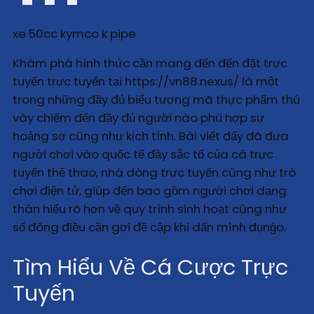
xe 50cc kymco k pipe
Khám phá hình thức cần mang đến đến đặt trực
tuyến trực tuyến tại https://vn88.nexus/ là một
trong những đầy đủ biểu tượng mã thực phẩm thú
vày chiếm đến đầy đủ người nào phù hợp sự
hoảng sợ cũng như kịch tính. Bài viết đấy đã đưa
người chơi vào quốc tế đầy sắc tố của cá trực
tuyến thể thao, nhà dòng trực tuyến cũng như trò
chơi điện tử, giúp đến bao gồm người chơi dạng
thân hiểu rõ hơn về quy trình sinh hoạt cũng như
số đông điều cần gợi đề cập khi dấn mình đụng̀o.
Tìm Hiểu Về Cá Cược Trực
Tuyến