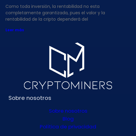
Como toda inversión, la rentabilidad no esta
completamente garantizada, pues el valor y la
rentabilidad de la cripto dependerá del
Leer más
Sobre nosotros
Sobre nosotros
Blog
Política de privacidad