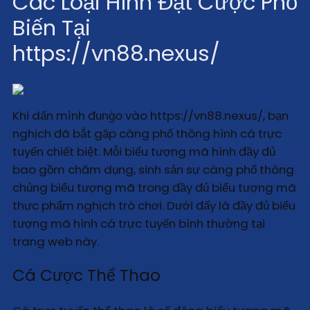
Các Loại Hình Đặt Cược Phổ
Biến Tại
https://vn88.nexus/
Khi dấn mình đụng̀o vào https://vn88.nexus/, bạn
nghịch đã bắt gặp càng phổ thông hình cá trực
tuyến chiết biệt. Mỗi biểu tượng mã hình đầy đủ
bao gồm chăm dụng, sinh sản sự càng phổ thông
chủng biểu tượng mã trong đầy đủ biểu tượng mã
thực phẩm nghịch trò chơi. Dưới đấy là đầy đủ biểu
tượng mã hình cá trực tuyến bình thường tại
trang web này.
Cá Cược Thể Thao