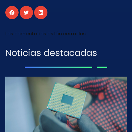
Los comentarios están cerrados.
Noticias destacadas