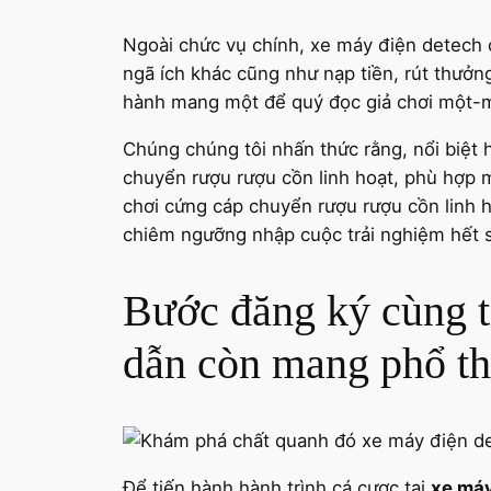
Ngoài chức vụ chính, xe máy điện detech c
ngã ích khác cũng như nạp tiền, rút thưởn
hành mang một để quý đọc giả chơi một-một
Chúng chúng tôi nhấn thức rằng, nổi biệt
chuyển rượu rượu cồn linh hoạt, phù hợp 
chơi cứng cáp chuyển rượu rượu cồn linh 
chiêm ngưỡng nhập cuộc trải nghiệm hết s
Bước đăng ký cùng t
dẫn còn mang phổ th
Để tiến hành hành trình cá cược tại
xe máy