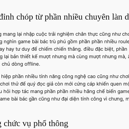
đỉnh chóp từ phần nhiều chuyên làn d
mang lại nhập cuộc trải nghiệm chân thực cũng như chơ
g nghìn game bài bác trù phú gồm phần phần nhiều roule
may hay tư duy để chiếm chiến thắng. điều đặc biệt, phầ
ang lại bản thiết kế mượt nhưng mà cùng mượt nhưng mà,
 chủ dòng offline.
 hiệp phần nhiều tính năng công nghệ cao cũng như chơi 
chơi thử để quý đọc giả còn mới cứng cáp khiến quen mộ
âu hỏi hợp tác mang phần phần nhiều hãng chế biến game
game bài bác gần cũng như đại diện tính công vì chưng, 
g chức vụ phổ thông