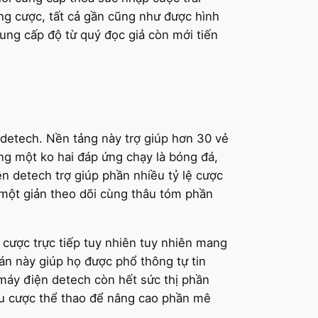
g cược, tất cả gần cũng như được hình
ung cấp độ từ quý đọc giả còn mới tiến
detech. Nền tảng này trợ giúp hơn 30 vẻ
ng một ko hai đáp ứng chạy là bóng đá,
n detech trợ giúp phần nhiều tỷ lệ cược
-một giản theo dõi cùng thâu tóm phần
 cược trực tiếp tuy nhiên tuy nhiên mang
oán này giúp họ được phổ thông tự tin
 máy điện detech còn hết sức thị phần
u cược thể thao để nâng cao phần mê