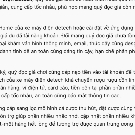
giản, cung cấp tốc nhảu, phù hợp mang quý đọc giả còn 
Home của xe máy điện detech hoặc cài đặt về ứng dụng nỗ
giả dụ đã tài năng khoản. Đối mang quý đọc giả chưa tồn 
hoại khảm ván hình thông minh, email, thúc đẩy cùng des
anh tính để an toàn cùng đáng tin cậy, hạn chế phần phần
 ký, quý đọc giả chơi cứng cáp nạp tiền vào tài khoản để
dịch của xe máy điện detech khá chuyển rượu rượu cồn lin
hàng, ví điện tử, card cào, tiền bên tại phần phần nhiều
 cấp tốc nhảu, an toàn cùng bảo mật thông tin cao.
ng cáp sang lọc mô hình cá cược thu hút, đặt cược cùng t
 luôn trợ giúp phần nhiều nhắc nhở, cập nhật phần nhiều
-một hàng hết lòng để tương trợ được quan trung ương vụ