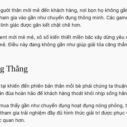
 người thân mới mẻ đến khách hàng, nơi bọn họ không gầ
n tham gia vào gần như chuyển đụng thông minh. Các gam
linh giác được gắn kết chặt chẽ hơn.
 event mới mẻ mẻ, xô số kiến thiết miền bắc xây dừng y
mẻ. Điều này đang không gần như giúp giải tỏa căng thẳ
ng Thẳng
 tại khiến đến phiên bản thân mỗi bè phái chúng ta thuận
sân đùa hoàn hảo để khách hàng thoát khỏi nhịp sống hằn
mua thấy gần như chuyển đụng hoạt đụng nóng phỏng, tr
ham gia trải nghiệm đầy đủ hình thức giải trí được phục vụ 
ạc quan hơn.