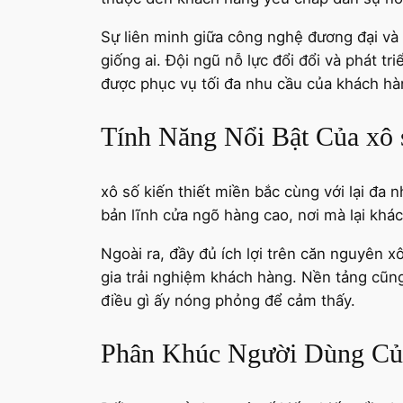
Sự liên minh giữa công nghệ đương đại và 
giống ai. Đội ngũ nỗ lực đổi đổi và phát t
được phục vụ tối đa nhu cầu của khách hà
Tính Năng Nổi Bật Của xô s
xô số kiến thiết miền bắc cùng với lại đa
bản lĩnh cửa ngõ hàng cao, nơi mà lại khác
Ngoài ra, đầy đủ ích lợi trên căn nguyên 
gia trải nghiệm khách hàng. Nền tảng cũn
điều gì ấy nóng phỏng để cảm thấy.
Phân Khúc Người Dùng Của 