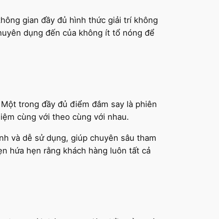
ông gian đầy đủ hình thức giải trí không
 chuyên dụng đến của không ít tổ nóng để
. Một trong đầy đủ điểm đắm say là phiên
hiệm cùng với theo cùng với nhau.
tình và dễ sử dụng, giúp chuyên sâu tham
ẹn hứa hẹn rằng khách hàng luôn tất cả