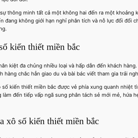
sự thông minh tất cả một không hai đến ra một khoảng kh
riển đang không giới hạn nghỉ phân tích và nỗ lực đổi đổi
ng.
ố kiến thiết miền bắc
 nhân kiệt đa chủng nhiều loại và hấp dẫn đến khách hàng
h hàng chắc hẳn giao du và bài bác viết tham gia trải ng
xô số kiến thiết miền bắc được vẻ phía xung quanh nhiệt 
g làm đến tiếp vấp ngã sung phân tách sẻ mới mẻ, hứa h
xô số kiến thiết miền bắc