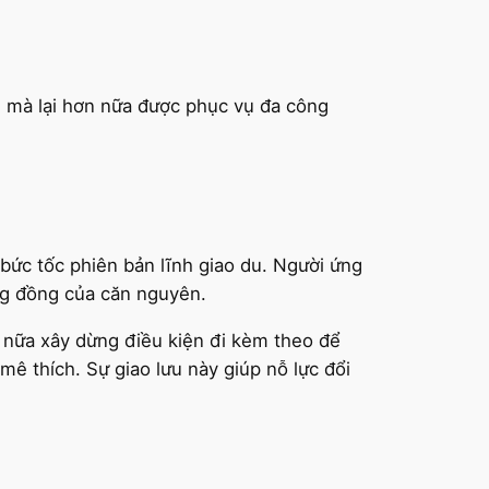
í, mà lại hơn nữa được phục vụ đa công
 bức tốc phiên bản lĩnh giao du. Người ứng
ng đồng của căn nguyên.
 nữa xây dừng điều kiện đi kèm theo để
mê thích. Sự giao lưu này giúp nỗ lực đổi