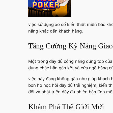
việc sử dụng xô số kiến thiết miền bắc kh
năng khác đến khách hàng.
Tăng Cường Kỹ Năng Giao
Một trong đầy đủ công năng đứng top của v
dụng chắc hẳn gắn kết và cửa ngõ hàng cù
việc này đang không gần như giúp khách h
bọn họ học hỏi đầy đủ trải nghiệm, kiến t
đổi và phát triển đầy đủ phiên bản lĩnh m
Khám Phá Thế Giới Mới