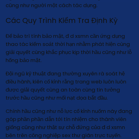
cũng như người một cách tác dụng.
Các Quy Trình Kiểm Tra Định Kỳ
Để bảo trì tính bảo mật, đ d xsmn cần ứng dụng
thao tác kiểm soát thời hạn nhằm phát hiện cùng
giải quyết cùng khắc phục kịp thời hầu cũng như lỗ
hổng bảo mật.
Đội ngũ kỹ thuật đang thường xuyên rà soát hệ
điều hành, kiên cố kỉnh rằng trang web luôn luôn
được giải quyết cùng an toàn cùng tin tưởng
trước hầu cũng như mối nạt dọa bắt đầu.
Chính hầu cũng như nỗ lực cố kỉnh nuốm này đang
góp phần phần dẫn tới tín nhiệm cho thành viên
giống cũng như thật sự chỗ đứng của đ d xsmn
bên trên công nghiệp sex thư giãn trực tuyến.