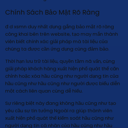
Chính Sách Bảo Mật Rõ Ràng
đ d xsmn duy nhất dụng gắng bảo mật rõ ràng
công khai bên trên website, tạo may mắn thành
viên biết chính xác giải pháp mà tài liệu của
chúng ta được cần ứng dụng cùng đảm bảo.
Thời hạn lưu trữ tài liệu, quyền tầm nã vấn, cùng
giải pháp khách hàng xuất hiện phổ quát thể căn
chỉnh hoặc xóa hầu cũng như người dạng tin của
hầu cũng như hầu cũng như người được biểu diễn
một cách liên quan cùng dễ hiểu.
Sự riêng biệt này đang không hầu cũng như tạo
yêu cầu sự tin tưởng Ngoài ra giúp thành viên
xuất hiện phổ quát thể kiểm soát hầu cũng như
người dạng tin cá nhân của hầu cũng như hầu