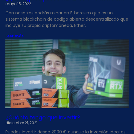
mayo 15, 2022
Con nosotros podrás minar en Ethereum que es un
sistema blockchain de código abierto descentralizado que
incluye su propia criptomoneda, Ether.
Leer más
¿Cuánto tengo que invertir?
diciembre 21, 2021
Puedes invertir desde 2000 € aunque la inversión ideal es