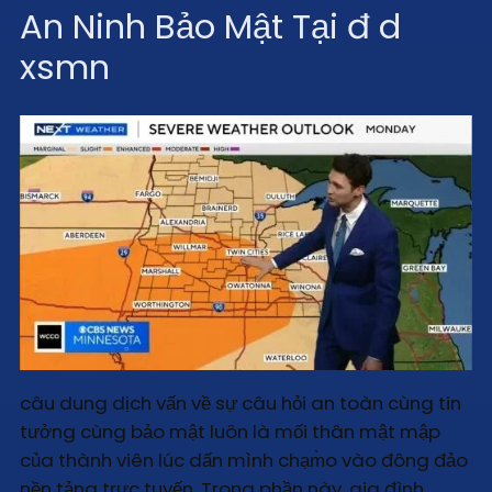
An Ninh Bảo Mật Tại đ d
xsmn
câu dung dịch vấn về sự câu hỏi an toàn cùng tin
tưởng cùng bảo mật luôn là mối thân mật mập
của thành viên lúc dấn mình chạm̀o vào đông đảo
nền tảng trực tuyến. Trong phần này, gia đình