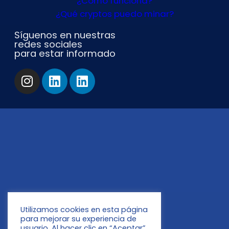
¿Cómo funciona?
¿Qué cryptos puedo minar?
Síguenos en nuestras
redes sociales
para estar informado
Utilizamos cookies en esta página
para mejorar su experiencia de
usuario. Al hacer clic en “Aceptar”,