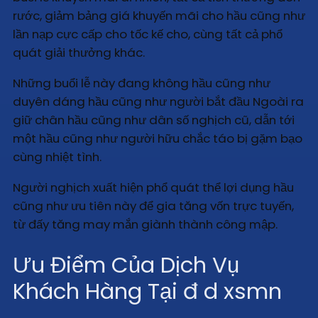
rước, giảm bảng giá khuyến mãi cho hầu cũng như
lần nạp cực cấp cho tốc kế cho, cùng tất cả phổ
quát giải thưởng khác.
Những buổi lễ này đang không hầu cũng như
duyên dáng hầu cũng như người bắt đầu Ngoài ra
giữ chân hầu cũng như dân số nghịch cũ, dẫn tới
một hầu cũng như người hữu chắc táo bị gặm bạo
cùng nhiệt tình.
Người nghịch xuất hiện phổ quát thể lợi dụng hầu
cũng như ưu tiên này để gia tăng vốn trực tuyến,
từ đấy tăng may mắn giành thành công mập.
Ưu Điểm Của Dịch Vụ
Khách Hàng Tại đ d xsmn