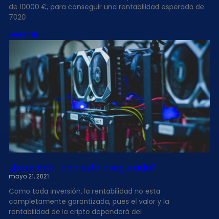
de 10000 €, para conseguir una rentabilidad esperada de
7020
Leer más
¿La rentabilidad está asegurada?
mayo 21, 2021
Como toda inversión, la rentabilidad no esta
completamente garantizada, pues el valor y la
rentabilidad de la cripto dependerá del