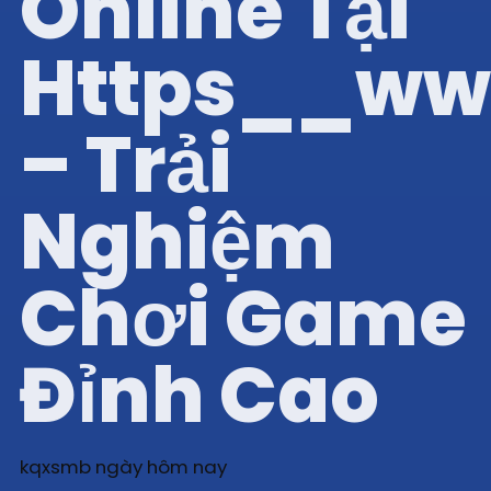
Online Tại
Https__ww
– Trải
Nghiệm
Chơi Game
Đỉnh Cao
kqxsmb ngày hôm nay