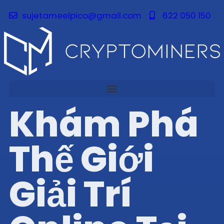
sujetameelpico@gmail.com
622 050 150
Khám Phá
Thế Giới
Giải Trí