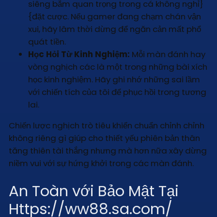
siêng bẵm quan trọng trong cá không nghỉ}
{đặt cược. Nếu gamer đang chạm chán vận
xui, hãy lâm thời dừng để ngăn cản mất phổ
quát tiền.
Học Hỏi Từ Kinh Nghiệm:
Mỗi màn đánh hay
vòng nghịch các là một trong những bài xích
học kinh nghiệm. Hãy ghi nhớ những sai lầm
với chiến tích của tôi để phục hồi trong tương
lai.
Chiến lược nghịch trò tiêu khiển chuẩn chỉnh chỉnh
không riêng gì giúp cho thiết yếu phiên bản thân
tăng thiên tài thắng nhưng mà hơn nữa xây dừng
niềm vui với sự hứng khởi trong các màn đánh.
An Toàn với Bảo Mật Tại
Https://ww88.sa.com/