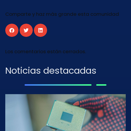
Comparte y haz más grande esta comunidad
Los comentarios están cerrados.
Noticias destacadas