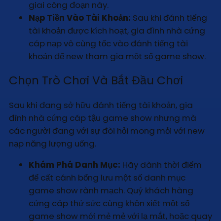
giai công đoạn này.
Nạp Tiền Vào Tài Khoản:
Sau khi đánh tiếng
tài khoản được kích hoạt, gia đình nhà cứng
cáp nạp vô cùng tốc vào đánh tiếng tài
khoản để new tham gia một số game show.
Chọn Trò Chơi Và Bắt Đầu Chơi
Sau khi đang sở hữu đánh tiếng tài khoản, gia
đình nhà cứng cáp tậu game show nhưng mà
các người đang với sự đòi hỏi mong mỏi với new
nạp năng lượng uống.
Khám Phá Danh Mục:
Hãy dành thời điểm
để cất cánh bổng lưu một số danh mục
game show rành mạch. Quý khách hàng
cứng cáp thử sức cùng khôn xiết một số
game show mới mẻ mẻ với lạ mắt, hoặc quay