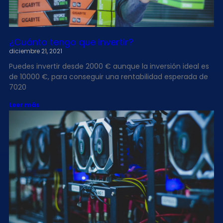
¿Cuánto tengo que invertir?
diciembre 21, 2021
Puedes invertir desde 2000 € aunque la inversión ideal es
de 10000 €, para conseguir una rentabilidad esperada de
7020
Leer más