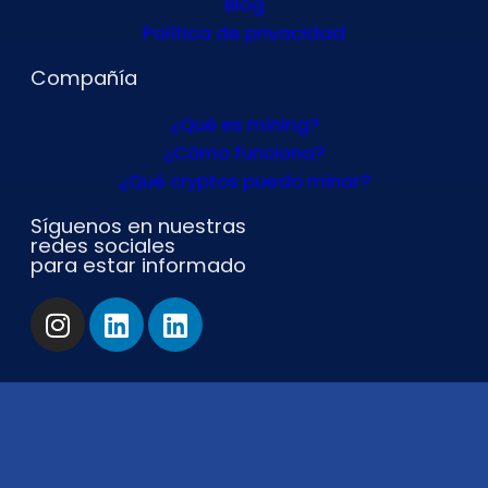
Blog
Política de privacidad
Compañía
¿Qué es mining?
¿Cómo funciona?
¿Qué cryptos puedo minar?
Síguenos en nuestras
redes sociales
para estar informado