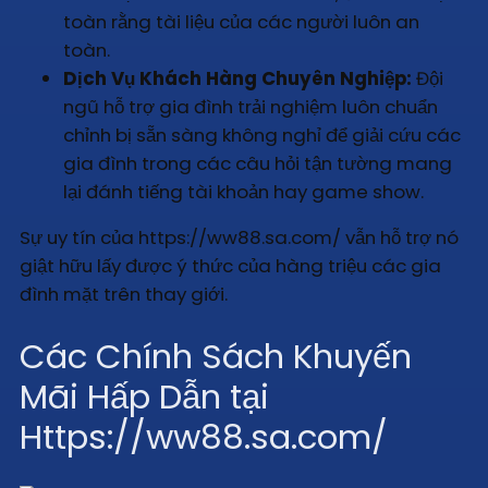
toàn rằng tài liệu của các người luôn an
toàn.
Dịch Vụ Khách Hàng Chuyên Nghiệp:
Đội
ngũ hỗ trợ gia đình trải nghiệm luôn chuẩn
chỉnh bị sẵn sàng không nghỉ để giải cứu các
gia đình trong các câu hỏi tận tường mang
lại đánh tiếng tài khoản hay game show.
Sự uy tín của https://ww88.sa.com/ vẫn hỗ trợ nó
giật hữu lấy được ý thức của hàng triệu các gia
đình mặt trên thay giới.
Các Chính Sách Khuyến
Mãi Hấp Dẫn tại
Https://ww88.sa.com/