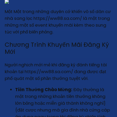
Một Một trong những duyên cớ khiến vô số dân cư
nhà sang lọc https://ww88.sa.com/ là một trong
những một số event khuyến mãi kèm theo sung
túc với phổ biến phỏng.
Chương Trình Khuyến Mãi Đăng Ký
Mới
Người nghịch mới mẻ khi đăng ký đánh tiếng tài
khoản tại https://ww88.sa.com/ đang được đạt
phổ quát một số phần thưởng tuyệt vời.
Tiền Thưởng Chào Mừng:
Đây thường là
một trong những khoản tiền thưởng không
lớn bỏng hoặc miễn giá thành không nghỉ}
{đặt cược nhưng mà gia đình nhà cứng cáp
áp dụng ngay trong khi đăng ký chiến tích.