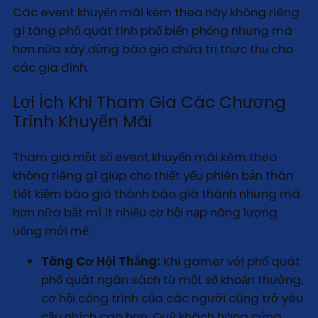
Các event khuyến mãi kèm theo này không riêng
gì tăng phổ quát tính phổ biến phỏng nhưng mà
hơn nữa xây dừng báo giá chữa trị thực thụ cho
các gia đình.
Lợi Ích Khi Tham Gia Các Chương
Trình Khuyến Mãi
Tham gia một số event khuyến mãi kèm theo
không riêng gì giúp cho thiết yếu phiên bản thân
tiết kiệm báo giá thành báo giá thành nhưng mà
hơn nữa bật mí ít nhiều cơ hội nạp năng lượng
uống mới mẻ.
Tăng Cơ Hội Thắng:
Khi gamer với phổ quát
phổ quát ngân sách từ một số khoản thưởng,
cơ hội công trình của các người cũng trở yêu
cầu nhích cao hơn. Quý khách hàng cứng