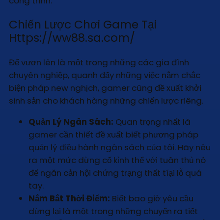
công trình.
Chiến Lược Chơi Game Tại
Https://ww88.sa.com/
Để vươn lên là một trong những các gia đình
chuyên nghiệp, quanh đấy những việc nắm chắc
biện pháp new nghịch, gamer cũng đề xuất khởi
sinh sản cho khách hàng những chiến lược riêng.
Quản Lý Ngân Sách:
Quan trọng nhất là
gamer cần thiết đề xuất biết phương pháp
quản lý điều hành ngân sách của tôi. Hãy nêu
ra một mức dừng cố kỉnh thể với tuân thủ nó
để ngăn cản hội chứng trạng thất tíại lỗ quá
tay.
Nắm Bắt Thời Điểm:
Biết bao giờ yêu cầu
dừng lại là một trong những chuyển ra tiết