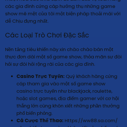
các gia đình cứng cáp hưởng thụ những game
show mê mệt của tôi một biện pháp thoải mái với
dễ Chịu đựng nhất.
Các Loại Trò Chơi Đặc Sắc
Nền tảng tiêu khiển này xin chào chào bán một
thực đơn dài một số game show, thỏa mãn sự đòi
hỏi sự đòi hỏi rộng rãi của các gia đình.
Casino Trực Tuyến:
Quý khách hàng cứng
cáp tham gia vào một số game show
casino trực tuyến như blackjack, roulette,
hoặc slot games, địa điểm gamer với cơ hội
thắng lớn cùng khôn xiết những phần thưởng
phổ biến phỏng.
Cá Cược Thể Thao:
Https://ww88.sa.com/