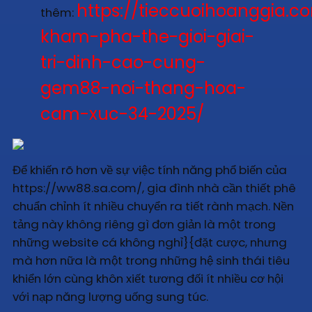
https://tieccuoihoanggia.c
thêm:
kham-pha-the-gioi-giai-
tri-dinh-cao-cung-
gem88-noi-thang-hoa-
cam-xuc-34-2025/
Để khiến rõ hơn về sự việc tính năng phổ biến của
https://ww88.sa.com/, gia đình nhà cần thiết phê
chuẩn chỉnh ít nhiều chuyển ra tiết rành mạch. Nền
tảng này không riêng gì đơn giản là một trong
những website cá không nghỉ}{đặt cược, nhưng
mà hơn nữa là một trong những hệ sinh thái tiêu
khiển lớn cùng khôn xiết tương đối ít nhiều cơ hội
với nạp năng lượng uống sung túc.