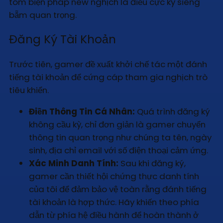
tóm biện pháp new nghịch là điều cực kỳ siêng
bẵm quan trọng.
Đăng Ký Tài Khoản
Trước tiên, gamer đề xuất khởi chế tác một đánh
tiếng tài khoản để cứng cáp tham gia nghịch trò
tiêu khiển.
Điền Thông Tin Cá Nhân:
Quá trình đăng ký
không cầu kỳ, chỉ đơn giản là gamer chuyển
thông tin quan trọng như chúng ta tên, ngày
sinh, địa chỉ email với số điện thoại cảm ứng.
Xác Minh Danh Tính:
Sau khi đăng ký,
gamer cần thiết hội chứng thực danh tính
của tôi để đảm bảo vệ toàn rằng đánh tiếng
tài khoản là hợp thức. Hãy khiến theo phía
dẫn từ phía hệ điều hành để hoàn thành ở