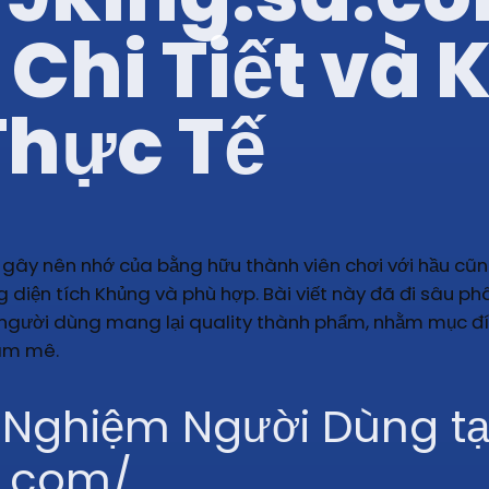
Chi Tiết và 
hực Tế
ây nên nhớ của bằng hữu thành viên chơi với hầu cũng
 diện tích Khủng và phù hợp. Bài viết này đã đi sâu ph
người dùng mang lại quality thành phẩm, nhằm mục đíc
am mê.
i Nghiệm Người Dùng tạ
a.com/