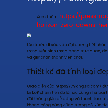
https://pressma
Xem thêm:
horizon-zero-dawns-her
Lúc trước đi sâu vào đại dương hết nhân 
trọng. Một hình trạng dáng trực quan, dễ 
và giữ chân thành viên chơi.
Thiết kế đã tính loại đẹ
Giao diện của https://79king.sa.com/ 
lại ko? chậm tiến độ là hầu cũng như bài
đối kháng giản dễ dàng và thanh tao. mà
kháng công năng cũng tương đối xúc tíc