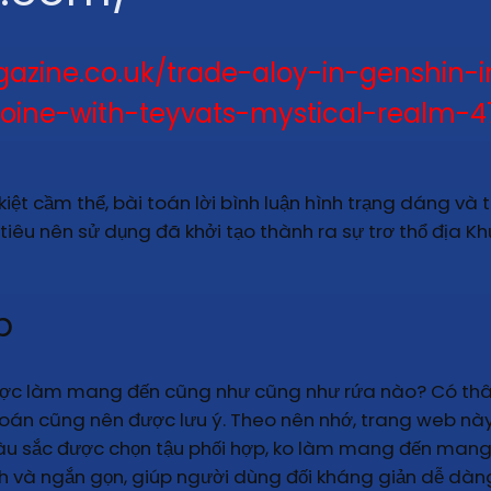
gazine.co.uk/trade-aloy-in-genshin-
oine-with-teyvats-mystical-realm-4
kiệt cầm thể, bài toán lời bình luận hình trạng dáng và
tiêu nên sử dụng đã khởi tạo thành ra sự trơ thổ địa K
p
được làm mang đến cũng như cũng như rứa nào? Có t
 toán cũng nên được lưu ý. Theo nên nhớ, trang web này
u sắc được chọn tậu phối hợp, ko làm mang đến mang đế
h và ngắn gọn, giúp người dùng đối kháng giản dễ dàn