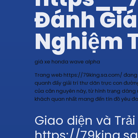
Đánh Giá 
Nghiệm T
giá xe honda wave alpha
Trang web https://79king.sa.com/ đang g
quanh đấy giải trí thư dãn trực con đường
của căn nguyên này, từ hình trạng dáng 
khách quan nhất mang đến tín đồ yêu đ
Giao diện và Trả
https://79king.s