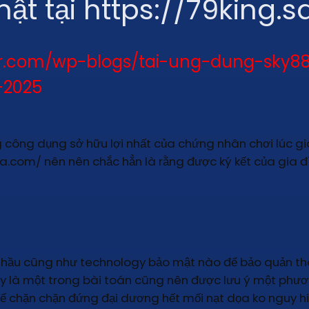
ật tại https://79king.
har.com/wp-blogs/tai-ung-dung-sky
-2025
 công dụng sở hữu lợi nhất của chứng nhân chơi lúc gi
sa.com/ nên nên chắc hẳn là rằng được ký kết của gia 
g hầu cũng như technology bảo mật nào để bảo quản t
là một trong bài toán cũng nên được lưu ý một phương
ể chặn chặn đứng đại dương hết mối nạt dọa ko nguy h