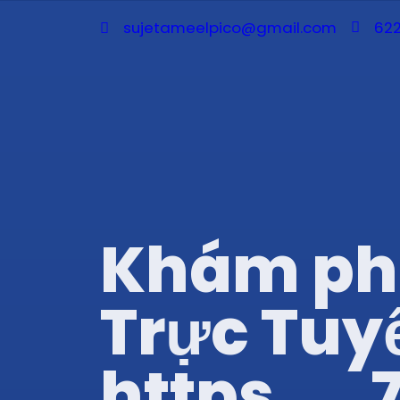
sujetameelpico@gmail.com
622
Khám phá 
Trực Tuyế
https__7