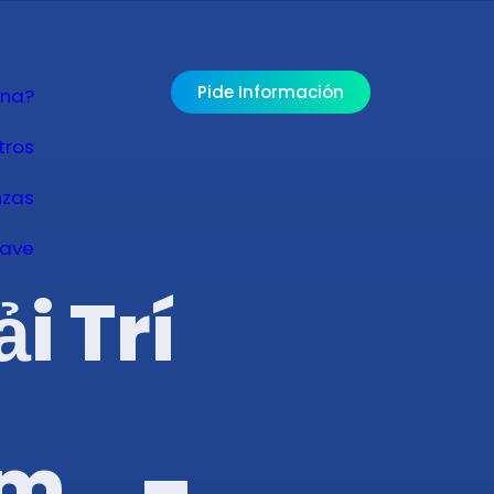
Pide Información
ona?
tros
nzas
lave
i Trí
om_ –