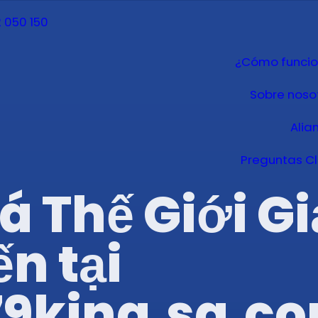
 050 150
¿Cómo funci
Sobre noso
Alia
Preguntas C
Thế Giới Giả
n tại
9king.sa.c