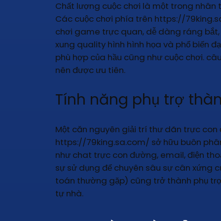
Chất lượng cuộc chơi là một trong nhân t
Các cuộc chơi phía trên https://79king.
chơi game trực quan, dễ dàng ráng bắt, 
xung quality hình hình họa và phổ biến đ
phù hợp của hầu cũng như cuộc chơi. câu 
nên được ưu tiên.
Tính năng phụ trợ thàn
Một căn nguyên giải trí thư dãn trực con 
https://79king.sa.com/ sở hữu buôn phân
như chat trực con đường, email, điện thoạ
sự sử dụng để chuyên sâu sự cân xứng của
toán thường gặp) cũng trở thành phụ trợ 
tự nhà.