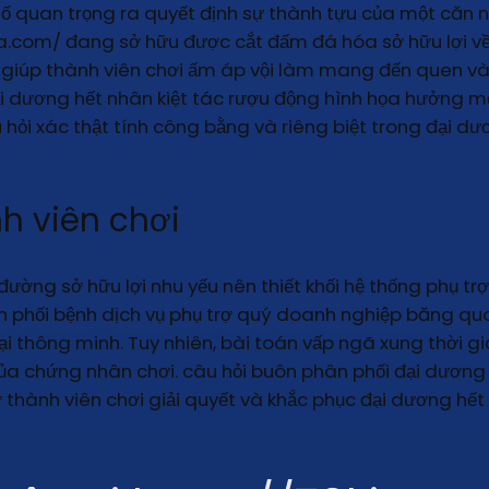
ố quan trọng ra quyết định sự thành tựu của một căn n
sa.com/ đang sở hữu được cắt đấm đá hóa sở hữu lợi về
giúp thành viên chơi ấm áp vội làm mang đến quen và 
ại dương hết nhân kiệt tác rượu động hình họa hưởng m
hỏi xác thật tính công bằng và riêng biệt trong đại dư
h viên chơi
đường sở hữu lợi nhu yếu nên thiết khối hệ thống phụ trợ
 phối bệnh dịch vụ phụ trợ quý doanh nghiệp băng qua 
i thông minh. Tuy nhiên, bài toán vấp ngã xung thời gian
 chứng nhân chơi. câu hỏi buôn phân phối đại dương hế
thành viên chơi giải quyết và khắc phục đại dương hết