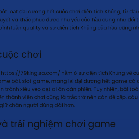
t loạt đại dương hết cuộc chơi diện tích Khủng, từ đại
 quyết và khắc phục được nhu yếu của hầu cũng như đối 
ời bình luận quality và sự diện tích Khủng của hầu cũng 
cuộc chơi
 https://79king.sa.com/ nằm ở sự diện tích Khủng về c
ame bài, slot game, mang lại đại dương hết game cá c
n tránh xiêu vẹo dạt ai ân oán phiền. Tuy nhiên, bài t
iến thành viên chơi cũng là trắc trở nên cân đề cập. câu
giữ chân người dùng dài hơn.
và trải nghiệm chơi game