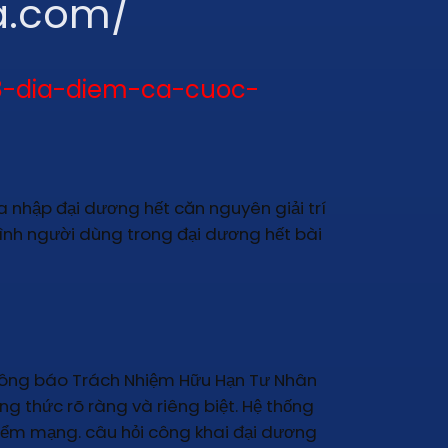
sa.com/
88-dia-diem-ca-cuoc-
a nhập đại dương hết căn nguyên giải trí
đình người dùng trong đại dương hết bài
hông báo Trách Nhiệm Hữu Hạn Tư Nhân
 thức rõ ràng và riêng biệt. Hệ thống
iểm mạng. câu hỏi công khai đại dương