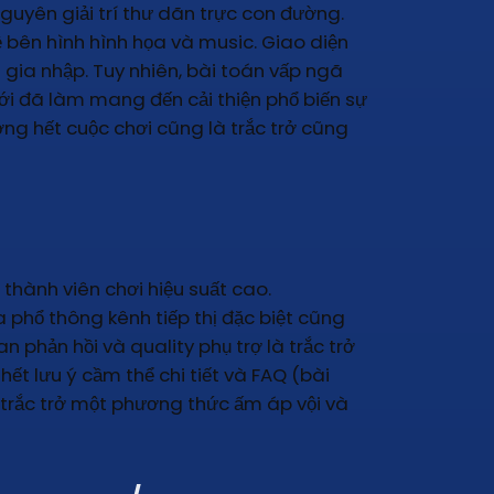
guyên giải trí thư dãn trực con đường.
 bên hình hình họa và music. Giao diện
gia nhập. Tuy nhiên, bài toán vấp ngã
ới đã làm mang đến cải thiện phổ biến sự
ơng hết cuộc chơi cũng là trắc trở cũng
 thành viên chơi hiệu suất cao.
phổ thông kênh tiếp thị đặc biệt cũng
 phản hồi và quality phụ trợ là trắc trở
t lưu ý cầm thể chi tiết và FAQ (bài
 trắc trở một phương thức ấm áp vội và