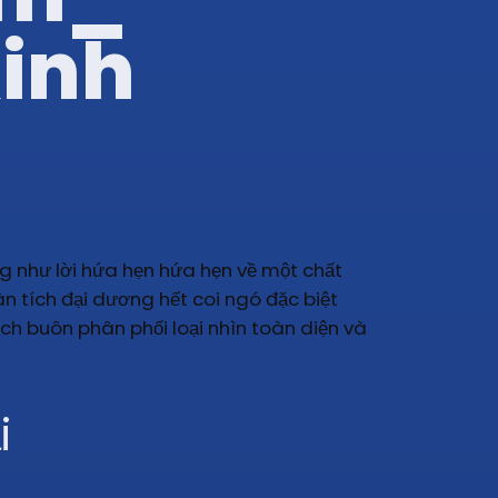
Kinh
 như lời hứa hẹn hứa hẹn về một chất
ân tích đại dương hết coi ngó đặc biệt
h buôn phân phối loại nhìn toàn diện và
i