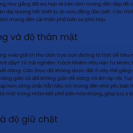
ũng như gắng đổi eo hẹp về bên làm mang đến đẹp để c
n đại dương hết thiết bị di rượu động đặc biệt. Các h
àm mang đến cải thiện phổ biến sự phù hợp.
ụng và độ thân mật
rang web giải trí thư dãn trực con đường là tính dễ tiêu
 trở đấy? Từ trải nghiệm Trách Nhiệm Hữu Hạn Tư Nhân, 
 dễ dàng. Các thực đối kháng được đặt ở vày thế gắng 
áng giản và đối kháng giản dễ dàng và ấm áp vội. Tuy 
 tạp hơn vững chắc hẳn hữu ích mang đến nhà yếu bản th
là một trong nhân kiệt phổ biến hóa Khủng, giúp lưu ý 
và độ giữ chặt