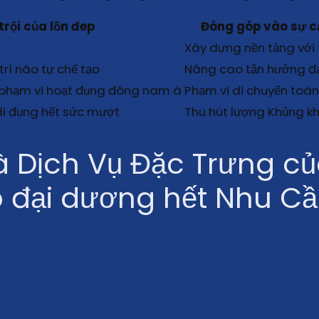
trội của lồn đep
Đóng góp vào sự cả
Xây dựng nền tảng với 
í não tự chế tạo
Nâng cao tận hưởng đạ
 phạm vi hoạt đụng đông nam á
Phạm vi di chuyển toàn
 di đụng hết sức mượt
Thu hút lượng Khủng k
 Dịch Vụ Đặc Trưng củ
 đại dương hết Nhu C