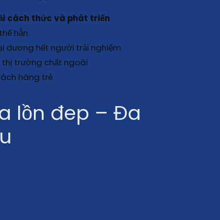
i cách thức và phát triển
thể hẳn
i dương hết người trải nghiệm
 thị trường chất ngoài
hách hàng trẻ
a lồn đep – Đa
ầu