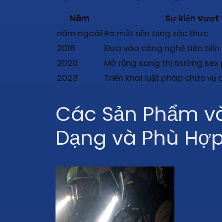
Năm
Sự kiện vượt 
năm ngoái
Ra mắt nền tảng xác thực
2018
Đưa vào công nghệ tiên tiến tr
2020
Mở rộng sang thị trường sex
2023
Triển khai luật pháp chức vụ
Các Sản Phẩm và
Dạng và Phù Hợp