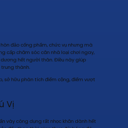
g hòn đảo cống phẩm, chức vụ nhưng mà
cung cấp chăm sóc căn nhà loại chơi ngay,
 dương hết người thân. Điều này giúp
 trung thành.
, sở hữu phân tích điểm cộng, điểm vượt
ú Vị
 ẩn vày công dụng rất nhọc khăn dành hết