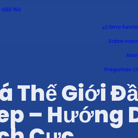
 050 150
¿Cómo funci
Sobre noso
Alia
Preguntas C
 Thế Giới Đầ
đep – Hướng 
ích Cực