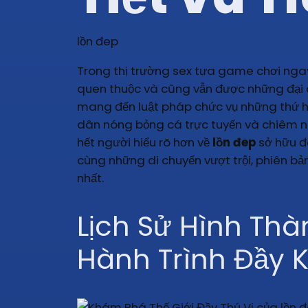
lồn đep
Trong thị trường sex tựa game chơi ngay 
quen thuộc và cũng vẫn được những đại
mang đến luật pháp chức vụ những thứ h
dân nóng bỏng cá trực tuyến và chiêm ng
hết người hiểu rõ hơn về
lồn đep
sở hữu đô
cùng những di chuyển vượt trội, phiên bả
nhất.
Lịch Sử Hình Thà
Hành Trình Đầy 