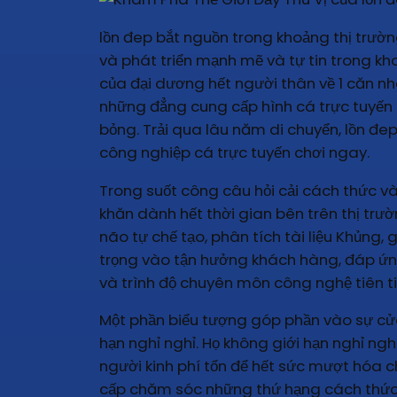
lồn đep bắt nguồn trong khoảng thị trườ
và phát triển mạnh mẽ và tự tin trong kh
của đại dương hết người thân về 1 căn n
những đẳng cung cấp hình cá trực tuyến t
bỏng. Trải qua lâu năm di chuyển, lồn đe
công nghiệp cá trực tuyến chơi ngay.
Trong suốt công câu hỏi cải cách thức v
khăn dành hết thời gian bên trên thị trư
não tự chế tạo, phân tích tài liệu Khủn
trọng vào tận hưởng khách hàng, đáp ứng
và trình độ chuyên môn công nghệ tiên ti
Một phần biểu tượng góp phần vào sự cửa 
hạn nghỉ nghỉ. Họ không giới hạn nghỉ ng
người kinh phí tổn để hết sức mượt hóa c
cấp chăm sóc những thứ hạng cách thức 