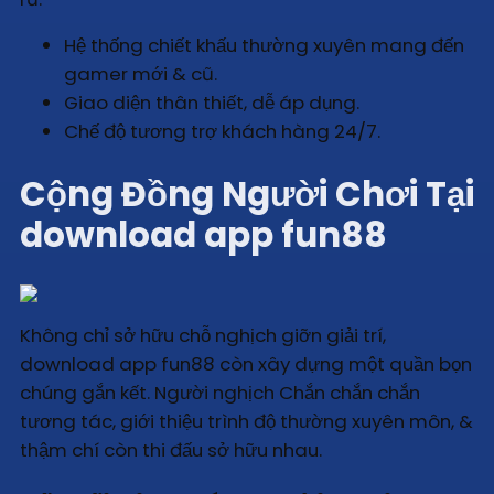
Hệ thống chiết khấu thường xuyên mang đến
gamer mới & cũ.
Giao diện thân thiết, dễ áp dụng.
Chế độ tương trợ khách hàng 24/7.
Cộng Đồng Người Chơi Tại
download app fun88
Không chỉ sở hữu chỗ nghịch giỡn giải trí,
download app fun88 còn xây dựng một quần bọn
chúng gắn kết. Người nghịch Chắn chắn chắn
tương tác, giới thiệu trình độ thường xuyên môn, &
thậm chí còn thi đấu sở hữu nhau.