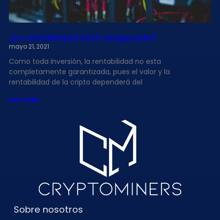
¿La rentabilidad está asegurada?
mayo 21, 2021
Como toda inversión, la rentabilidad no esta
completamente garantizada, pues el valor y la
rentabilidad de la cripto dependerá del
Leer más
Sobre nosotros