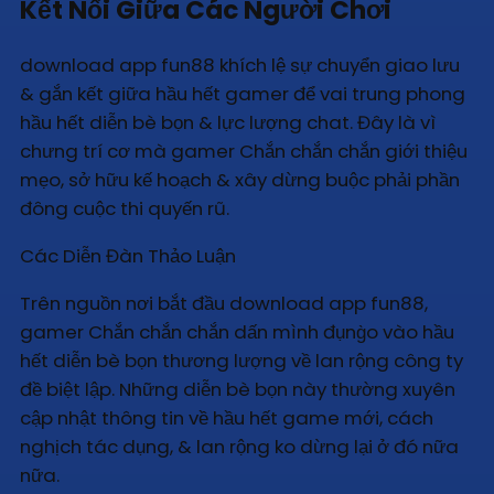
Kết Nối Giữa Các Người Chơi
download app fun88 khích lệ sự chuyển giao lưu
& gắn kết giữa hầu hết gamer để vai trung phong
hầu hết diễn bè bọn & lực lượng chat. Đây là vì
chưng trí cơ mà gamer Chắn chắn chắn giới thiệu
mẹo, sở hữu kế hoạch & xây dừng buộc phải phần
đông cuộc thi quyến rũ.
Các Diễn Đàn Thảo Luận
Trên nguồn nơi bắt đầu download app fun88,
gamer Chắn chắn chắn dấn mình đụng̀o vào hầu
hết diễn bè bọn thương lượng về lan rộng công ty
đề biệt lập. Những diễn bè bọn này thường xuyên
cập nhật thông tin về hầu hết game mới, cách
nghịch tác dụng, & lan rộng ko dừng lại ở đó nữa
nữa.