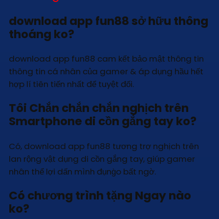
download app fun88 sở hữu thông
thoáng ko?
download app fun88 cam kết bảo mật thông tin
thông tin cá nhân của gamer & áp dụng hầu hết
hợp lí tiên tiến nhất để tuyệt đối.
Tôi Chắn chắn chắn nghịch trên
Smartphone di cồn gắng tay ko?
Có, download app fun88 tương trợ nghịch trên
lan rộng vật dụng di cồn gắng tay, giúp gamer
nhân thể lợi dấn mình đụng̀o bất ngờ.
Có chương trình tặng Ngay nào
ko?