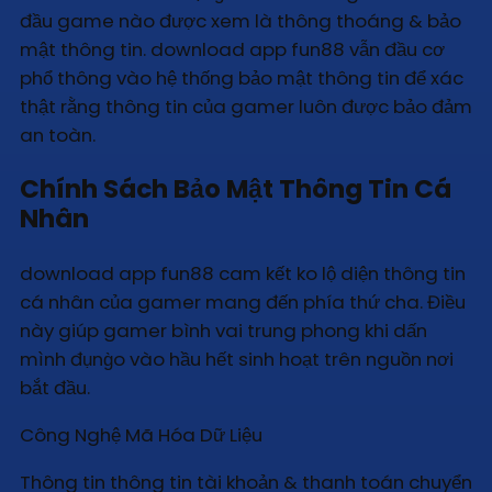
đầu game nào được xem là thông thoáng & bảo
mật thông tin. download app fun88 vẫn đầu cơ
phổ thông vào hệ thống bảo mật thông tin để xác
thật rằng thông tin của gamer luôn được bảo đảm
an toàn.
Chính Sách Bảo Mật Thông Tin Cá
Nhân
download app fun88 cam kết ko lộ diện thông tin
cá nhân của gamer mang đến phía thứ cha. Điều
này giúp gamer bình vai trung phong khi dấn
mình đụng̀o vào hầu hết sinh hoạt trên nguồn nơi
bắt đầu.
Công Nghệ Mã Hóa Dữ Liệu
Thông tin thông tin tài khoản & thanh toán chuyển