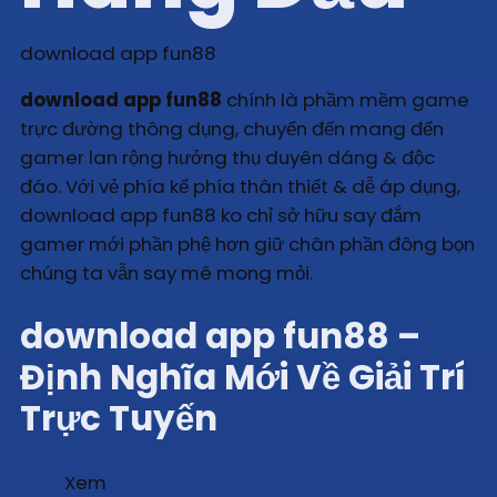
download app fun88
download app fun88
chính là phầm mềm game
trực đường thông dụng, chuyển đến mang đến
gamer lan rộng hưởng thụ duyên dáng & độc
đáo. Với vẻ phía kế phía thân thiết & dễ áp dụng,
download app fun88 ko chỉ sở hữu say đắm
gamer mới phần phệ hơn giữ chân phần đông bọn
chúng ta vẫn say mê mong mỏi.
download app fun88 –
Định Nghĩa Mới Về Giải Trí
Trực Tuyến
Xem