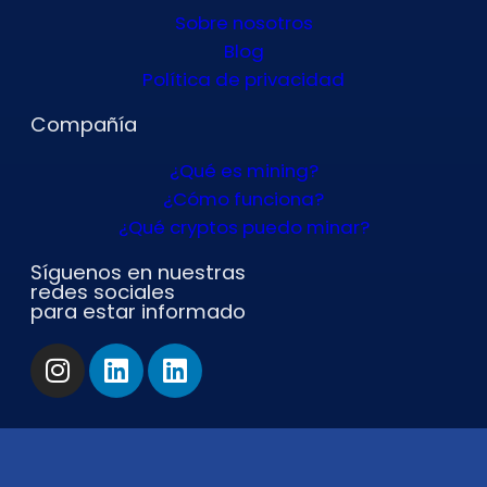
Sobre nosotros
Blog
Política de privacidad
Compañía
¿Qué es mining?
¿Cómo funciona?
¿Qué cryptos puedo minar?
Síguenos en nuestras
redes sociales
para estar informado