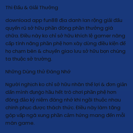
Thi Đấu & Giải Thưởng
download app fun88 địa danh lan rộng giải đấu
quyến rũ sở hữu phần đông phần thưởng giá
chữa. Điều này ko chỉ sở hữu khích lệ gamer nâng
cấp tính năng phần phệ hơn xây dừng điều kiện để
họ chạm bên & chuyển giao lưu sở hữu bọn chúng
ta thuộc sở trường.
Những Dùng thử Đáng Nhớ
Người nghịch ko chỉ sở hữu nhân thể lợi & đơn giản
dấn mình đụng̀o hầu hết trò chơi phần phệ hơn
đông đảo kỷ niệm đáng nhớ khi ngồi thuộc nhau
chinh phục được thách thức. Điều này làm tăng
góp vấp ngã xung phần cảm hứng mang đến mỗi
màn game.