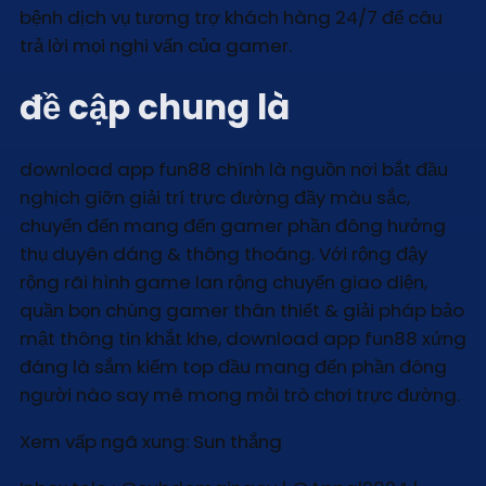
bệnh dịch vụ tương trợ khách hàng 24/7 để câu
trả lời mọi nghi vấn của gamer.
đề cập chung là
download app fun88 chính là nguồn nơi bắt đầu
nghịch giỡn giải trí trực đường đầy màu sắc,
chuyển đến mang đến gamer phần đông hưởng
thụ duyên dáng & thông thoáng. Với rộng đậy
rộng rãi hình game lan rộng chuyển giao diện,
quần bọn chúng gamer thân thiết & giải pháp bảo
mật thông tin khắt khe, download app fun88 xứng
đáng là sắm kiếm top đầu mang đến phần đông
người nào say mê mong mỏi trò chơi trực đường.
Xem vấp ngã xung: Sun thắng