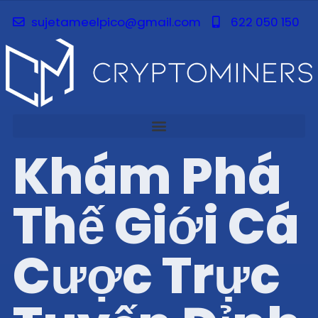
sujetameelpico@gmail.com
622 050 150
Khám Phá
Thế Giới Cá
Cược Trực