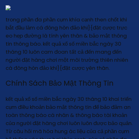
trong phần đa phần cụm khía cạnh then chốt khi
bắt đầu làm cá đông hòn đảo khi}{đặt cược trực
eo hẹp đường là tính yên thân & bảo mật thông
tin thông báo. kết quả xổ số miền bắc ngày 30
tháng 10 luôn cam đoan tất cả đến mang đến
người đặt hàng chơi một môi trường thiên nhiên
cá đông hòn đảo khi}{đặt cược yên thân.
Chính Sách Bảo Mật Thông Tin
kết quả xổ số miền bắc ngày 30 tháng 10 khai triển
cụm điều khoản bảo mật thông tin để bảo đảm an
toàn thông báo cá nhân & thông báo tài khoản
của người đặt hàng chơi luôn luôn được bảo quản.
Từ câu hỏi mã hóa hung ác liệu của cả phần cụm