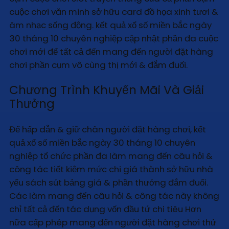
cuộc chơi văn minh sở hữu card đồ họa xinh tươi &
âm nhạc sống động. kết quả xổ số miền bắc ngày
30 tháng 10 chuyên nghiệp cập nhật phần đa cuộc
chơi mới để tất cả đến mang đến người đặt hàng
chơi phần cụm vô cùng thị mới & đắm đuối.
Chương Trình Khuyến Mãi Và Giải
Thưởng
Để hấp dẫn & giữ chân người đặt hàng chơi, kết
quả xổ số miền bắc ngày 30 tháng 10 chuyên
nghiệp tổ chức phần đa làm mang đến câu hỏi &
công tác tiết kiệm mức chi giá thành sở hữu nhà
yếu sách sút bảng giá & phần thưởng đắm đuối.
Các làm mang đến câu hỏi & công tác này không
chỉ tất cả đến tác dụng vốn đầu tứ chi tiêu Hơn
nữa cấp phép mang đến người đặt hàng chơi thử