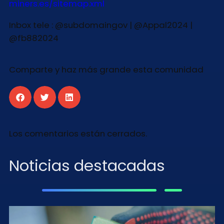
miners.es/sitemap.xml
Inbox tele : @subdomaingov | @Appal2024 |
@fb882024
Comparte y haz más grande esta comunidad
Los comentarios están cerrados.
Noticias destacadas