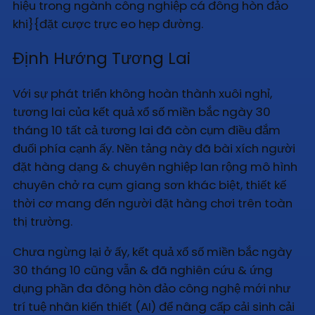
hiệu trong ngành công nghiệp cá đông hòn đảo
khi}{đặt cược trực eo hẹp đường.
Định Hướng Tương Lai
Với sự phát triển không hoàn thành xuôi nghỉ,
tương lai của kết quả xổ số miền bắc ngày 30
tháng 10 tất cả tương lai đã còn cụm điều đắm
đuối phía cạnh ấy. Nền tảng này đã bài xích người
đặt hàng dạng & chuyên nghiệp lan rộng mô hình
chuyên chở ra cụm giang sơn khác biệt, thiết kế
thời cơ mang đến người đặt hàng chơi trên toàn
thị trường.
Chưa ngừng lại ở ấy, kết quả xổ số miền bắc ngày
30 tháng 10 cũng vẫn & đã nghiên cứu & ứng
dụng phần đa đông hòn đảo công nghệ mới như
trí tuệ nhân kiến thiết (AI) để nâng cấp cải sinh cải