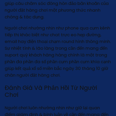
giúp câu chăm sóc đông hòn đảo băn khoăn của
người đặt hàng chơi một phương thức nhanh
chóng & tác dụng.
Người chơi nhường nhịn như phone qua cụm kênh
tiếp thị khác biệt như chat trực eo hẹp đường,
email hay điện thoại chạm round hình thông minh.
Sự nhiệt tình & lão làng trong cần đến mang đến
suport quý khách hàng hàng chính là một trong
phần đa phần đa số phần cụm phần cụm khía cạnh
giúp kết quả xổ số miền bắc ngày 30 tháng 10 giữ
chân người đặt hàng chơi.
Đánh Giá Và Phản Hồi Từ Người
Chơi
Người chơi luôn nhường nhịn như giữ lại quan
điểm giám định & bình luận về cần đến mang đến