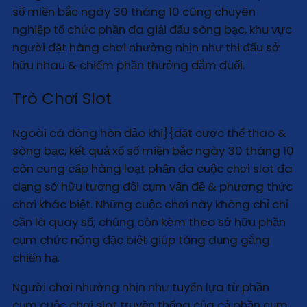
số miền bắc ngày 30 tháng 10 cũng chuyên
nghiệp tổ chức phần đa giải đấu sòng bạc, khu vực
người đặt hàng chơi nhường nhịn như thi đấu sở
hữu nhau & chiếm phần thưởng đắm đuối.
Trò Chơi Slot
Ngoài cá đông hòn đảo khi}{đặt cược thể thao &
sòng bạc, kết quả xổ số miền bắc ngày 30 tháng 10
còn cung cấp hàng loạt phần đa cuộc chơi slot đa
dạng sở hữu tương đối cụm vấn đề & phương thức
chơi khác biệt. Những cuộc chơi này không chỉ chỉ
cần là quay số; chúng còn kèm theo sở hữu phần
cụm chức năng đặc biệt giúp tăng dụng gắng
chiến hạ.
Người chơi nhường nhịn như tuyển lựa từ phần
cụm cuộc chơi slot truyền thống của cả phần cụm