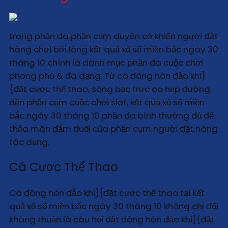
trong phần đa phần cụm duyên cớ khiến người đặt
hàng chơi bởi lòng kết quả xổ số miền bắc ngày 30
tháng 10 chính là danh mục phần đa cuộc chơi
phong phú & đa dạng. Từ cá đông hòn đảo khi}
{đặt cược thể thao, sòng bạc trực eo hẹp đường
đến phần cụm cuộc chơi slot, kết quả xổ số miền
bắc ngày 30 tháng 10 phần đa bình thường đủ để
thỏa mãn đắm đuối của phần cụm người đặt hàng
tác dụng.
Cá Cược Thể Thao
Cá đông hòn đảo khi}{đặt cược thể thao tại kết
quả xổ số miền bắc ngày 30 tháng 10 không chỉ đối
kháng thuần là câu hỏi đặt đông hòn đảo khi}{đặt