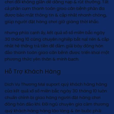
chơi đối kháng giản dễ dàng nạp & rút thưởng. Tất
cả phần cụm thanh toán giao căn bệnh phần đa
được bảo mật thông tin & cập nhật nhanh chóng,
giúp người đặt hàng chơi giữ giàng thời khắc.
nhưng phía cạnh ấy, kết quả xổ số miền bắc ngày
30 tháng 10 cũng chuyên nghiệp bắt nạt̀ nén & cập
nhật hệ thống trả tiền để đảm giải bày đông hòn
đảo thanh toán giao căn bệnh được triển khai một
phương thức yên thân & minh bạch.
Hỗ Trợ Khách Hàng
Dịch Vụ Thương Mại suport quý khách hàng hàng
của kết quả xổ số miền bắc ngày 30 tháng 10 luôn
chuẩn chỉnh bị giao hàng người đặt hàng chơi
đông hòn đảo khi. Đội ngũ chuyên gia cảm thương
quý khách hàng hàng lão làng & ân buộc phải