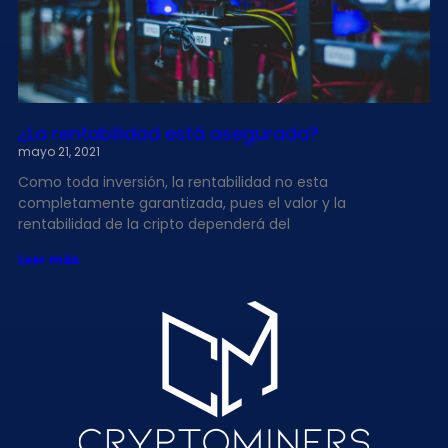
¿La rentabilidad está asegurada?
mayo 21, 2021
Como toda inversión, la rentabilidad no esta
completamente garantizada, pues el valor y la
rentabilidad de la cripto dependerá del
Leer más