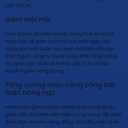
tích tin tức.
Giảm mệt mỏi
Chơi game dĩ nhiên là một trong một số cơ hội
hoàn hảo để giảm mệt mỏi sau một ngày dài
công bài toán hoặc học hành. Nó khiến đến bản
thân người công ty thoát bong khỏi căng thẳng,
thu giãn một số khoảnh khắc giải trí & tái tạo
thành nguồn năng lượng.
Tăng cường chức năng công bài
toán hàng ngũ
nhiều phần game show online phải sự cộng tác
giữa một số thành viên thân trong Group để dành
được kim chỉ nam cộng đồng. Qua đấy, một số du