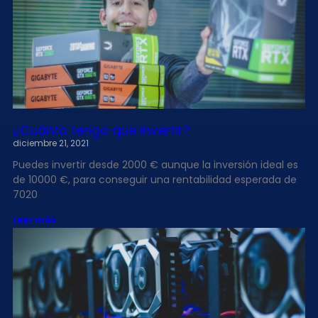
¿Cuánto tengo que invertir?
diciembre 21, 2021
Puedes invertir desde 2000 € aunque la inversión ideal es
de 10000 €, para conseguir una rentabilidad esperada de
7020
Leer más