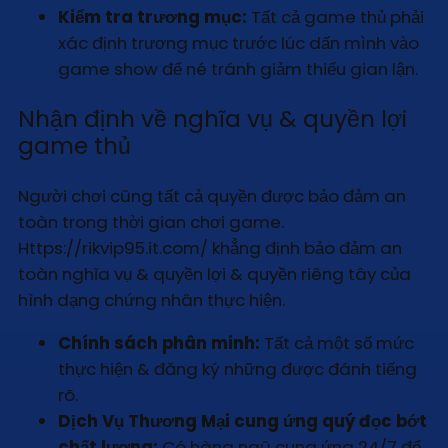
Kiểm tra trương mục:
Tất cả game thủ phải
xác định trương mục trước lúc dấn mình vào
game show để né tránh giảm thiểu gian lận.
Nhận định về nghĩa vụ & quyền lợi
game thủ
Người chơi cũng tất cả quyền được bảo đảm an
toàn trong thời gian chơi game.
Https://rikvip95.it.com/ khẳng định bảo đảm an
toàn nghĩa vụ & quyền lợi & quyền riêng tây của
hình dạng chứng nhân thực hiện.
Chính sách phân minh:
Tất cả một số mức
thực hiện & đăng ký những được đánh tiếng
rõ.
Dịch Vụ Thương Mại cung ứng quý đọc bớt
chất lượng:
Có hàng ngũ cung ứng 24/7 để