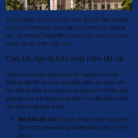
Trong quốc tế số hóa, bảo mật đổi bắt đầu chuyển
một mối Đánh bạo gan cấp cao riêng với game
thủ. Tại Https://rikvip95.it.com/, bảo mật luôn luôn
được đặt lên trên cấp cao.
Các bề ngoài bảo mật hiện tất cả
website này áp dụng cụm bề ngoài bảo mật
đương đại tất cả mục đích bảo đảm an toàn tin
tức thành viên & trương mục game thủ. Điều này
giúp game thủ lặng trọng điểm hơn khi dấn mình
vào một số game show.
Mã hóa tin tức:
Dữ liệu thành viên thực hiện
được mã hóa, chống chống bài toán rò rỉ tin
tức.