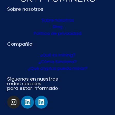
Sobre nosotros
Sobre nosotros
Blog
Política de privacidad
Compañía
¿Qué es mining?
¿Cómo funciona?
¿Qué cryptos puedo minar?
Síguenos en nuestras
redes sociales
para estar informado