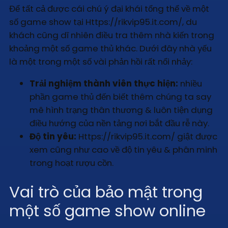
Để tất cả được cái chú ý đại khái tổng thể về một
số game show tại Https://rikvip95.it.com/, du
khách cũng dĩ nhiên điều tra thêm nhà kiến trong
khoảng một số game thủ khác. Dưới đây nhà yếu
là một trong một số vài phản hồi rất nổi nhảy:
Trải nghiệm thành viên thực hiện:
nhiều
phần game thủ đến biết thêm chúng ta say
mê hình trạng thân thương & luôn tiện dụng
điều hướng của nền tảng nơi bắt đầu rễ này.
Độ tin yêu:
Https://rikvip95.it.com/ giật được
xem cũng như cao về độ tin yêu & phân minh
trong hoạt rượu cồn.
Vai trò của bảo mật trong
một số game show online