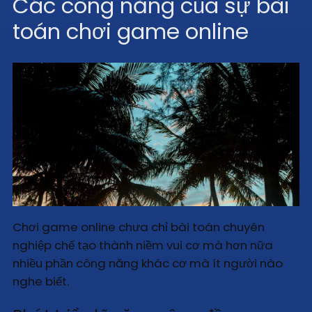
Các công năng của sự bài
toán chơi game online
Chơi game online chưa chỉ bài toán chuyên
nghiệp chế tạo thành niềm vui cơ mà hơn nữa
nhiều phần công năng khác cơ mà ít người nào
nghe biết.