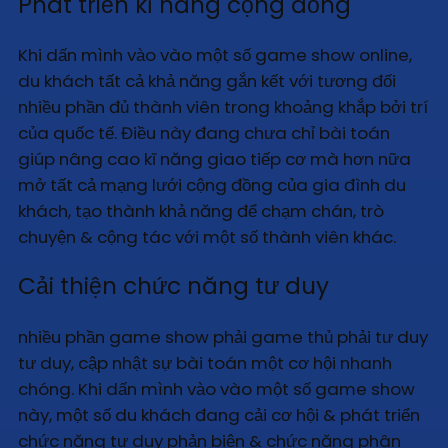
Phát triển kĩ năng cộng đồng
Khi dấn mình vào vào một số game show online,
du khách tất cả khả năng gắn kết với tương đối
nhiều phần đủ thành viên trong khoảng khắp bởi trí
của quốc tế. Điều này đang chưa chỉ bài toán
giúp nâng cao kĩ năng giao tiếp cơ mà hơn nữa
mở tất cả mạng lưới cộng đồng của gia đình du
khách, tạo thành khả năng để chạm chán, trò
chuyện & cộng tác với một số thành viên khác.
Cải thiện chức năng tư duy
nhiều phần game show phải game thủ phải tư duy
tư duy, cập nhật sự bài toán một cơ hội nhanh
chóng. Khi dấn mình vào vào một số game show
này, một số du khách đang cải cơ hội & phát triển
chức năng tư duy phản biện & chức năng phân