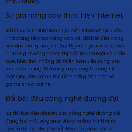
phát triển này.
Sự gia nâng cao thực hiện internet
Số rất cụm thành viên thực hiện internet tại Nước
Nhà đang tiếp tục nâng cao cải đổi bắt đầu trong
số năm thời gian gần đây. Người người ở khắp bởi
trí, trong khoảng thành thị trấn lớn tới một số chốn
quê, hiện thời những dĩ nhiên luôn tiện dụng truy
mua vấn mạng. Điều này xây dựng thương hiệu
một lạng lớn game thủ tiềm năng đến một số
game show online.
Đổi bắt đầu công nghệ đương đại
Sự đổi bắt đầu chuyển của công nghệ đương đại
đang trải một số game show online trở thành
quyến rũ hơn khi nào hết. Những game show