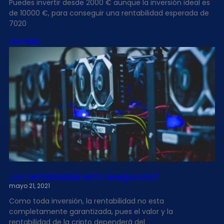
Puedes invertir desde 2000 € aunque la inversión ideal es
de 10000 €, para conseguir una rentabilidad esperada de
7020
Leer más
¿La rentabilidad está asegurada?
mayo 21, 2021
Como toda inversión, la rentabilidad no esta
completamente garantizada, pues el valor y la
rentabilidad de la cripto dependerá del