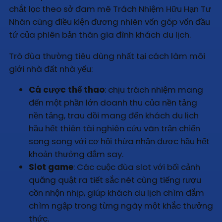
chắt lọc theo sở đam mê Trách Nhiệm Hữu Hạn Tư
Nhân cùng điều kiện đương nhiên vốn góp vốn đầu
tứ của phiên bản thân gia đình khách du lịch.
Trò đùa thường tiêu dùng nhất tại cách làm môi
giới nhà đất nhà yếu:
Cá cược thể thao
: chịu trách nhiệm mang
đến một phần lớn doanh thu của nền tảng
nền tảng, trau dồi mang đến khách du lịch
hầu hết thiên tài nghiên cứu vãn trận chiến
song song với cơ hội thừa nhận được hầu hết
khoản thưởng đắm say.
Slot game
: Các cuộc đùa slot với bối cảnh
quăng quật ra tiết sắc nét cùng tiếng rượu
cồn nhộn nhịp, giúp khách du lịch chìm đắm
chìm ngập trong từng ngày một khắc thưởng
thức.