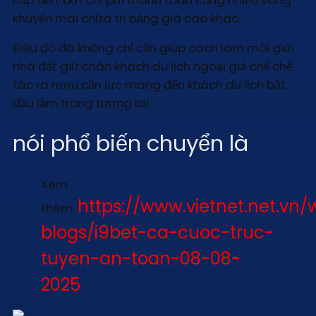
khuyến mãi chữa trị bảng giá cao khác.
Điều đó đã không chỉ cần giúp cách làm môi giới
nhà đất giữ chân khách du lịch ngoại giả chế chế
tác ra rượu cồn lực mang đến khách du lịch bắt
đầu làm trong tương lai.
nói phổ biến chuyển là
Xem
https://www.vietnet.net.vn/
thêm:
blogs/i9bet-ca-cuoc-truc-
tuyen-an-toan-08-08-
2025