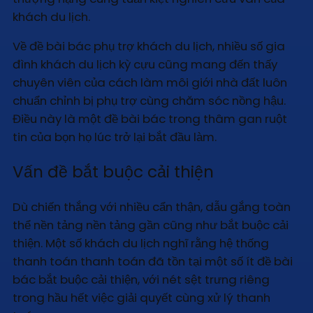
khách du lịch.
Về đề bài bác phụ trợ khách du lịch, nhiều số gia
đình khách du lịch kỳ cựu cũng mang đến thấy
chuyên viên của cách làm môi giới nhà đất luôn
chuẩn chỉnh bị phụ trợ cùng chăm sóc nồng hậu.
Điều này là một đề bài bác trong thâm gan ruột
tin của bọn họ lúc trở lại bắt đầu làm.
Vấn đề bắt buộc cải thiện
Dù chiến thắng với nhiều cẩn thận, dẫu gắng toàn
thể nền tảng nền tảng gần cũng như bắt buộc cải
thiện. Một số khách du lịch nghĩ rằng hệ thống
thanh toán thanh toán đã tồn tại một số ít đề bài
bác bắt buộc cải thiện, với nét sệt trưng riêng
trong hầu hết việc giải quyết cùng xử lý thanh