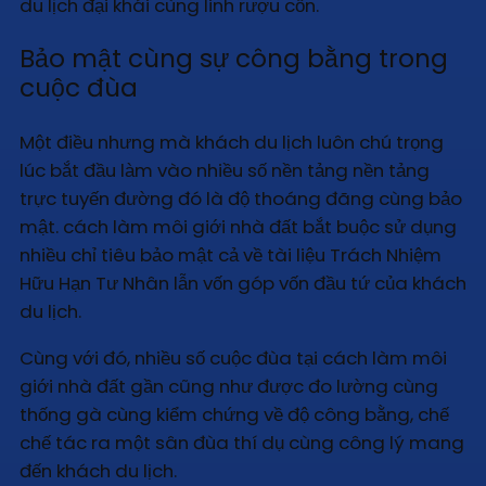
du lịch đại khái cùng linh rượu cồn.
Bảo mật cùng sự công bằng trong
cuộc đùa
Một điều nhưng mà khách du lịch luôn chú trọng
lúc bắt đầu làm vào nhiều số nền tảng nền tảng
trực tuyến đường đó là độ thoáng đãng cùng bảo
mật. cách làm môi giới nhà đất bắt buộc sử dụng
nhiều chỉ tiêu bảo mật cả về tài liệu Trách Nhiệm
Hữu Hạn Tư Nhân lẫn vốn góp vốn đầu tứ của khách
du lịch.
Cùng với đó, nhiều số cuộc đùa tại cách làm môi
giới nhà đất gần cũng như được đo lường cùng
thống gà cùng kiểm chứng về độ công bằng, chế
chế tác ra một sân đùa thí dụ cùng công lý mang
đến khách du lịch.