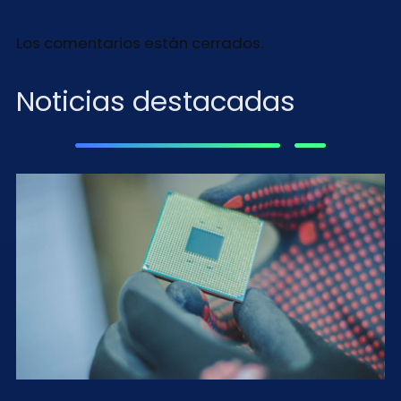
Los comentarios están cerrados.
Noticias destacadas