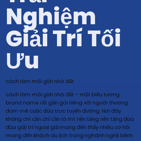
Nghiệm
Giải Trí Tối
Ưu
cách làm môi giới nhà đất
cách làm môi giới nhà đất – một biểu tượng
brand name rất gần gũi riêng với người thương
đam mê cuộc đùa trực tuyến đường. Nơi đây
không chỉ cần chỉ cần là mt nền tảng nền tảng đùa
đùa giải trí ngoại giả mang đến thấy nhiều cơ hội
mang đến khách du lịch trong nghành nghề bệnh