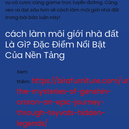
vụ cá cược cùng game trực tuyến đường. Cùng
vẹo vọ dạt sâu hơn về cách làm môi giới nhà đất
trong bài bác luận này!
cách làm môi giới nhà đất
Là Gì? Đặc Điểm Nổi Bật
Của Nền Tảng
Xem
https://birafurniture.com/un
thêm:
the-mysteries-of-genshin-
ororon-an-epic-journey-
through-teyvats-hidden-
legends/