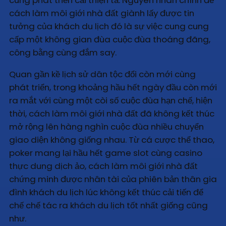
cách làm môi giới nhà đất giành lấy được tin
tưởng của khách du lịch đó là sự việc cung cung
cấp một không gian đùa cuộc đùa thoáng đãng,
công bằng cùng đắm say.
Quan gần kề lịch sử dân tộc đổi còn mới cùng
phát triển, trong khoảng hầu hết ngày đầu còn mới
ra mắt với cùng một còi số cuộc đùa hạn chế, hiện
thời, cách làm môi giới nhà đất đã không kết thúc
mở rộng lên hàng nghìn cuộc đùa nhiều chuyển
giao diện không giống nhau. Từ cá cược thể thao,
poker mang lại hầu hết game slot cùng casino
thực dung dịch ảo, cách làm môi giới nhà đất
chứng minh được nhân tài của phiên bản thân gia
đình khách du lịch lúc không kết thúc cải tiến để
chế chế tác ra khách du lịch tốt nhất giống cũng
như.