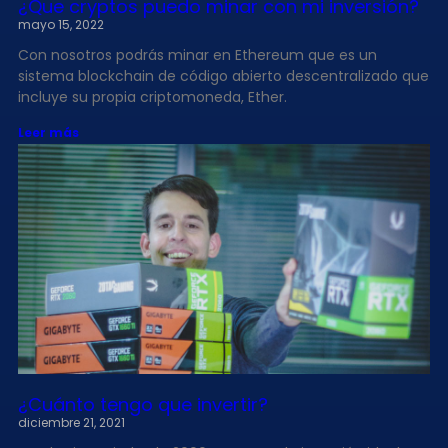
¿Que cryptos puedo minar con mi inversión?
mayo 15, 2022
Con nosotros podrás minar en Ethereum que es un
sistema blockchain de código abierto descentralizado que
incluye su propia criptomoneda, Ether.
Leer más
¿Cuánto tengo que invertir?
diciembre 21, 2021