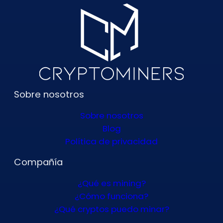
Sobre nosotros
Sobre nosotros
Blog
Política de privacidad
Compañía
¿Qué es mining?
¿Cómo funciona?
¿Qué cryptos puedo minar?