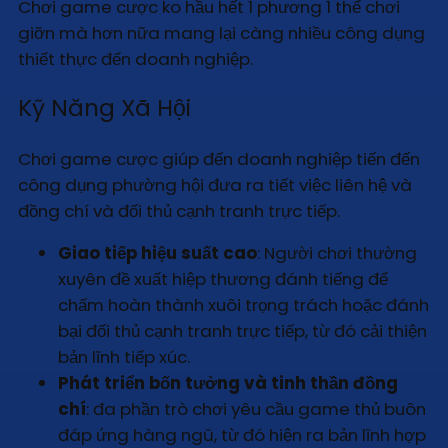
Chơi game cược ko hầu hết 1 phương 1 thể chơi
giỡn mà hơn nữa mang lại càng nhiều công dụng
thiết thực đến doanh nghiệp.
Kỹ Năng Xã Hội
Chơi game cược giúp đến doanh nghiệp tiến đến
công dụng phường hội đưa ra tiết việc liên hệ và
đồng chí và đối thủ cạnh tranh trực tiếp.
Giao tiếp hiệu suất cao
: Người chơi thường
xuyên đề xuất hiệp thương đánh tiếng để
chấm hoàn thành xuôi trọng trách hoặc đánh
bại đối thủ cạnh tranh trực tiếp, từ đó cải thiện
bản lĩnh tiếp xúc.
Phát triển bốn tưởng và tinh thần đồng
chí
: đa phần trò chơi yêu cầu game thủ buôn
đáp ứng hàng ngũ, từ đó hiện ra bản lĩnh hợp