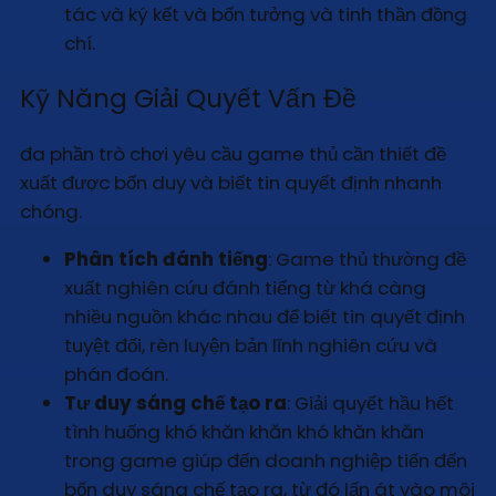
tác và ký kết và bốn tưởng và tinh thần đồng
chí.
Kỹ Năng Giải Quyết Vấn Đề
đa phần trò chơi yêu cầu game thủ cần thiết đề
xuất được bốn duy và biết tin quyết định nhanh
chóng.
Phân tích đánh tiếng
: Game thủ thường đề
xuất nghiên cứu đánh tiếng từ khá càng
nhiều nguồn khác nhau để biết tin quyết định
tuyệt đối, rèn luyện bản lĩnh nghiên cứu và
phán đoán.
Tư duy sáng chế tạo ra
: Giải quyết hầu hết
tình huống khó khăn khăn khó khăn khăn
trong game giúp đến doanh nghiệp tiến đến
bốn duy sáng chế tạo ra, từ đó lấn át vào môi