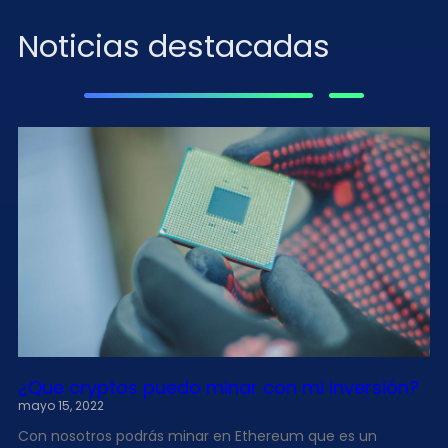
Noticias destacadas
¿Que cryptos puedo minar con mi inversión?
mayo 15, 2022
Con nosotros podrás minar en Ethereum que es un