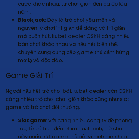
cược khác nhau, từ chơi giỡn đến cá độ lâu
năm.
Blackjack
: Đây là trò chơi yêu mến và
nguyên lý chơi 1-1 giản dễ dàng và 1-1 giản
mà cuốn hút. kubet dealer CSKH càng nhiều
bàn chơi khác nhau và hầu hết biến thể,
chuyên cung cung cấp game thủ cảm hứng
mớ lạ và độc đáo.
Game Giải Trí
Ngoài hầu hết trò chơi bài, kubet dealer còn CSKH
càng nhiều trò chơi chơi giỡn khác cũng như slot
game và trò chơi đổi thưởng.
Slot game
: Với càng nhiều công ty đề phong
túc, từ cổ tích đến phim hoạt hình, trò chơi
này cuốn hút game thủ bởi vì hình hình họa