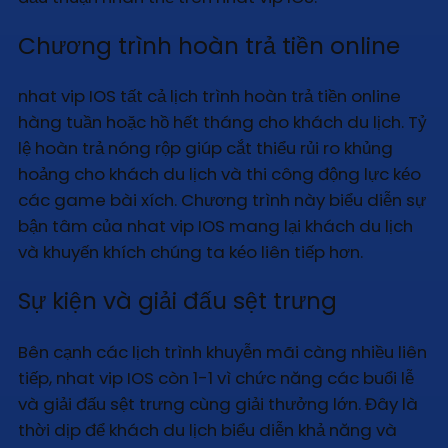
Chương trình hoàn trả tiền online
nhat vip IOS tất cả lịch trình hoàn trả tiền online
hàng tuần hoặc hồ hết tháng cho khách du lịch. Tỷ
lệ hoàn trả nóng rộp giúp cắt thiểu rủi ro khủng
hoảng cho khách du lịch và thi công động lực kéo
các game bài xích. Chương trình này biểu diễn sự
bận tâm của nhat vip IOS mang lại khách du lịch
và khuyến khích chúng ta kéo liên tiếp hơn.
Sự kiện và giải đấu sệt trưng
Bên cạnh các lịch trình khuyễn mãi càng nhiều liên
tiếp, nhat vip IOS còn 1-1 vì chức năng các buổi lễ
và giải đấu sệt trưng cùng giải thưởng lớn. Đây là
thời dịp để khách du lịch biểu diễn khả năng và