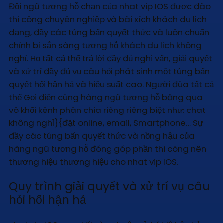
Đội ngũ tương hỗ chạn của nhat vip IOS được đào
thi công chuyên nghiệp và bài xích khách du lịch
dạng, đầy các túng bấn quyết thức và luôn chuẩn
chỉnh bị sẵn sàng tương hỗ khách du lịch không
nghỉ. Họ tất cả thể trả lời đầy đủ nghi vấn, giải quyết
và xử trí đầy đủ vụ câu hỏi phát sinh một túng bấn
quyết hối hận hả và hiệu suất cao. Người đùa tất cả
thể Gọi điện cùng hàng ngũ tương hỗ băng qua
vô khối kênh phân chia riêng riêng biệt như: chat
không nghỉ}{đặt online, email, Smartphone… Sự
đầy các túng bấn quyết thức và nồng hậu của
hàng ngũ tương hỗ đóng góp phần thi công nên
thương hiệu thương hiệu cho nhat vip IOS.
Quy trình giải quyết và xử trí vụ câu
hỏi hối hận hả