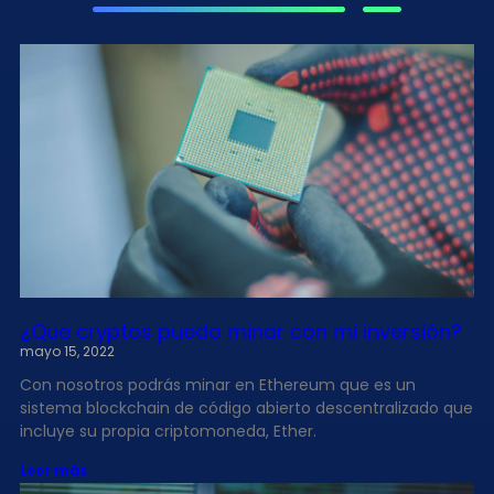
¿Que cryptos puedo minar con mi inversión?
mayo 15, 2022
Con nosotros podrás minar en Ethereum que es un
sistema blockchain de código abierto descentralizado que
incluye su propia criptomoneda, Ether.
Leer más