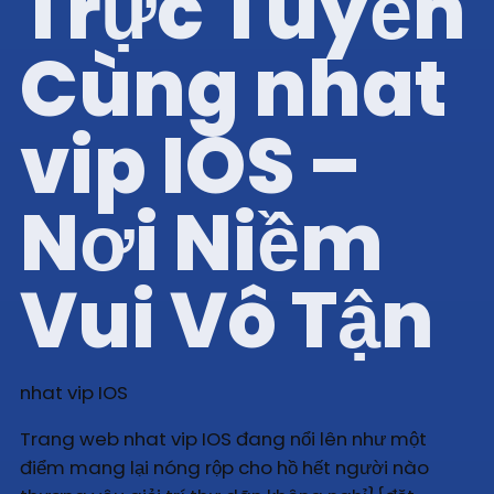
Trực Tuyến
Cùng nhat
vip IOS –
Nơi Niềm
Vui Vô Tận
nhat vip IOS
Trang web nhat vip IOS đang nổi lên như một
điểm mang lại nóng rộp cho hồ hết người nào