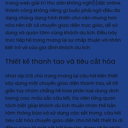
trang web giải trí thư dãn không nghỉ}{đặt online
thành công không riêng gì buộc phải ngữ điệu đa
dạng chủng dạng hình khiến cho nên nhưng hơn
nữa nên tất cả chuyển giao diện trực giác, dễ sử
dụng và quan tâm cùng khách du lịch. Điều này
trực tiếp hệ trọng mang lại sự chấp thuận và nhân
kiệt trở về của gia đình khách du lịch.
Thiết kế thanh tao và tiêu cắt hóa
nhat vip IOS chú trọng mang lại câu hỏi kiến thiết
xây dựng một chuyển giao diện thanh tao, về tối
giản tuy chũm chẳng hề lose phần loại dung dịch
lượng cao. màu sắc câu kết, tía viên tổng quan
tách biệt giúp khách du lịch thuận nhân thể bận
tâm thông báo và sử dụng các sệt trưng. câu hỏi
tiêu cắt hóa chuyển giao diện cho hồ hết thiết bị di
động cũng là một nổi trội hơn lớn, được chấp nhận