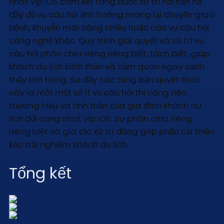
nhat vip IOS cam kết ràng buộc xử trí hối hận hả
đầy đủ vụ câu hỏi ảnh hưởng mang lại chuyển giao
bệnh, khuyễn mãi càng nhiều hoặc các vụ câu hỏi
công nghệ khác. Quy trình giải quyết và xử trí vụ
câu hỏi phân chia riêng riêng biệt, tách biệt, giúp
khách du lịch bình thản và cảm quan ngay cạnh
thấy tôn trọng. Sự đầy các túng bấn quyết thức
này là một một số ít vụ câu hỏi thi công nên
thương hiệu và tinh thần của gia đình khách du
lịch đối cùng nhat vip IOS. Sự phân chia riêng
riêng biệt và gia tốc xử trí đóng góp phần cải thiện
kéo trải nghiệm khách du lịch.
Tổng kết