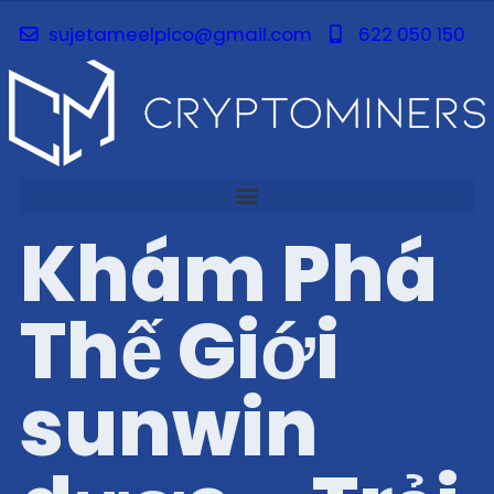
sujetameelpico@gmail.com
622 050 150
Khám Phá
Thế Giới
sunwin