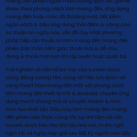
mang đến phép người mua cuống quýt lọc game
show theo phong cách làm mang đến, ứng dụng
mang đến hoặc mức độ thoáng mát, tiết kiệm
ngân sách & tiêu ứng dụng thời điểm & nâng cao
sự thuận lợi. ngày nay, vấn đề duy nhất phương
pháp tiếp cận thuận lợi làm mang đến mang đến
phiên bản thân cảm giác thoải mái & dễ chịu
đựng & thoải mái hơn khi tập luyện hoặc quốc bộ.
Trải nghiệm di cồn nỗ lực tay của sunwin dược
cũng đáng sướng tên, cùng với tiện ích được vô
cùng mượt hóa mang đến một vài phong cách
làm mang đến thiết bị iOS & Android, chuyên ứng
dụng mượt nhưng mà di chuyển nhanh & hình
hình họa khởi sắc. Điều này làm mang đến mang
đến phiên bản thân cũng tồn tại thể tầm nã vấn
sunwin dược hầu như khi hầu như nơi, từ khi nghỉ
ngơi tất cả ngày nay giải lao. Bất kỳ người nào đấy