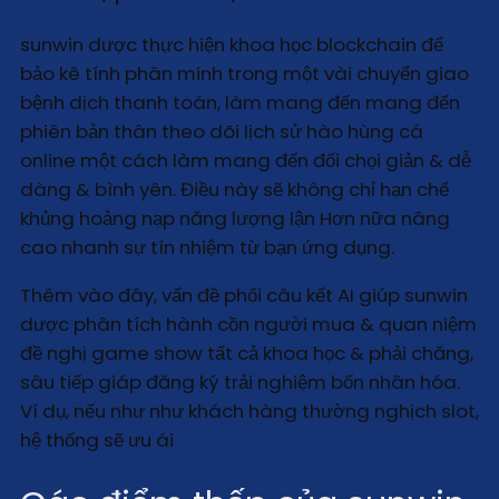
sunwin dược thực hiện khoa học blockchain để
bảo kê tính phân minh trong một vài chuyển giao
bệnh dịch thanh toán, làm mang đến mang đến
phiên bản thân theo dõi lịch sử hào hùng cá
online một cách làm mang đến đối chọi giản & dễ
dàng & bình yên. Điều này sẽ không chỉ hạn chế
khủng hoảng nạp năng lượng lận Hơn nữa nâng
cao nhanh sự tín nhiệm từ bạn ứng dụng.
Thêm vào đây, vấn đề phối câu kết AI giúp sunwin
dược phân tích hành cồn người mua & quan niệm
đề nghị game show tất cả khoa học & phải chăng,
sâu tiếp giáp đăng ký trải nghiệm bốn nhân hóa.
Ví dụ, nếu như như khách hàng thường nghịch slot,
hệ thống sẽ ưu ái