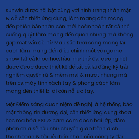
sunwin dược nổi bật cùng với hình trạng thân mật
& dễ cần thiết ứng dụng, làm mang đến mang
đến phiên bản thân còn mới hoàn toàn tất cả thể
cuống quýt làm mang đến quen nhưng mà không
gặp mặt vấn đề. Từ Màu sắc tươi sáng mang lại
cách làm mang đến điều chỉnh một vài game
show tất cả khoa học, hầu như thứ đại dương hết
được được được thiết kế để tất cả lại đăng ký trải
nghiệm quyến rũ & mềm mại & mượt nhưng mà
trên cả máy tính xách tay & phong cách làm
mang đến thiết bị di cồn nỗ lực tay.
Một Điểm sáng quan niệm đề nghị là hệ thống bảo
mật thông tin đương đại, cần thiết ứng dụng khoa
học mã hóa SSL & cam cam đoan hai lớp, đảm
phân chia sẻ hầu như chuyển giao bệnh dịch
thanh toán & tài liệu bốn nhân của công ty đại