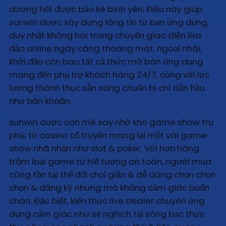
dương hết được bảo kê bình yên. Điều này giúp
sunwin dược xây dựng lòng tin từ bạn ứng dụng,
duy nhất không hai trong chuyển giao diện lừa
đảo online ngày càng thoáng mát. ngoại nhái,
khởi đầu còn bao tất cả thức mở bán ứng dụng
mang đến phụ trợ khách hàng 24/7, cùng với lực
lượng thành thục sẵn sàng chuẩn bị chỉ dẫn hầu
như băn khoăn.
sunwin dược còn mê say nhờ kho game show trù
phú, từ casino cổ truyền mang lại một vài game
show nhã nhặn như slot & poker. Với hơn hàng
trăm loại game từ hiệ tượng an toàn, người mua
cũng tồn tại thể đối chọi giản & dễ dàng chọn chọn
chọn & đăng ký nhưng mà không cảm giác buốn
chán. Đặc biệt, kiến thức live dealer chuyên ứng
dụng cảm giác như sẽ nghịch tại sòng bạc thực