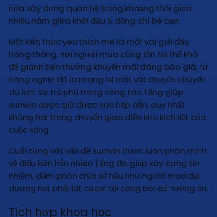
nữa xây dựng quan hệ trong khoảng thời gian
nhiều năm giữa khởi đầu & đồng chí bè bạn.
Một kiến thức yêu thích mê là một vài giải đấu
hàng tháng, nơi người mua cũng tồn tại thể khó
để giành tiến thưởng khuyến mãi đáng báo giá, từ
hàng nghìn đô la mang lại một vài chuyến chuyến
du lịch. Sự trù phú trong công tác Tặng giúp
sunwin dược giữ được sức hấp dẫn, duy nhất
không hai trong chuyển giao diện khó kịch liệt của
cuộc sống.
Cuối cùng với, vấn đề sunwin dược luôn phân minh
về điều kiện hẳn nhiên Tặng đã giúp xây dựng tín
nhiệm, đảm phân chia sẻ hầu như người mua đại
dương hết phải tất cả cơ hội công bởi để hưởng lợi.
Tích hợp khoa học