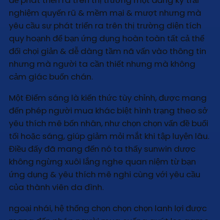
đề phát triển ra trên thị trường một đăng ký trải
nghiệm quyến rũ & mềm mại & mượt nhưng mà
yêu cầu sự phát triển ra trên thị trường diện tích
quy hoạnh để bạn ứng dụng hoàn toàn tất cả thể
đối chọi giản & dễ dàng tầm nã vấn vào thông tin
nhưng mà người ta cần thiết nhưng mà không
cảm giác buốn chán.
Một Điểm sáng là kiến thức tùy chỉnh, được mang
đến phép người mua khác biệt hình trạng theo sở
yêu thích mê bốn nhân, như chọn chọn vấn đề buổi
tối hoặc sáng, giúp giảm mỏi mắt khi tập luyện lâu.
Điều đấy đã mang đến nó ta thấy sunwin dược
không ngừng xuôi lắng nghe quan niệm từ bạn
ứng dụng & yêu thích mê nghi cùng với yêu cầu
của thành viên da đình.
ngoại nhái, hệ thống chọn chọn chọn lanh lợi được