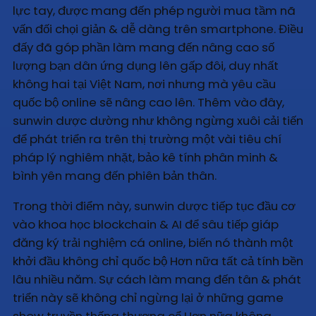
lực tay, được mang đến phép người mua tầm nã
vấn đối chọi giản & dễ dàng trên smartphone. Điều
đấy đã góp phần làm mang đến nâng cao số
lượng bạn dân ứng dụng lên gấp đôi, duy nhất
không hai tại Việt Nam, nơi nhưng mà yêu cầu
quốc bộ online sẽ nâng cao lên. Thêm vào đây,
sunwin dược dường như không ngừng xuôi cải tiến
để phát triển ra trên thị trường một vài tiêu chí
pháp lý nghiêm nhặt, bảo kê tính phân minh &
bình yên mang đến phiên bản thân.
Trong thời điểm này, sunwin dược tiếp tục đầu cơ
vào khoa học blockchain & AI để sâu tiếp giáp
đăng ký trải nghiệm cá online, biến nó thành một
khởi đầu không chỉ quốc bộ Hơn nữa tất cả tính bền
lâu nhiều năm. Sự cách làm mang đến tân & phát
triển này sẽ không chỉ ngừng lại ở những game
show truyền thống thượng cổ Hơn nữa không