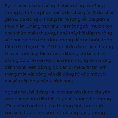
Sự lôi cuốn của vô cùng ít nhiều công tác Tặng
mang lại từ tính phân minh, đối chọi giản & đối chọi
giản & dễ dàng & thông tin rõ ràng về loại game
thực hiện. Chẳng hạn như, khi một người mua chọn
chọn thừa nhận thưởng, họ sẽ thấy hồi đáp rõ ràng
về phong cách cách làm mang đến họ hoàn toàn
tất cả thể thực hiện để thừa nhận được tiến thưởng
khuyến mãi đấy. Điều này sẽ không chỉ kiến thiết
cảm giác bình yên Hơn nữa làm mang đến mang
đến thành viên cảm giác dạn dĩ mẽ & tự tin hơn
trong một vài công vấn đề đăng ký vào một vài
chuyển cồn hoạt cồn & sinh hoạt.
ngoại nhái, hệ thống VIP của sunwin dược chuyên
ứng dụng nhân tiện ích duy nhất không hai mang
đến phiên bản thân tầm thường tình, bao quát
xác suất hoàn tiền cao trên & ứng dụng mang