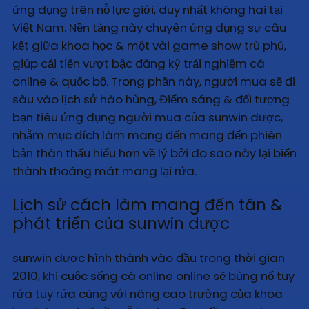
ứng dụng trên nỗ lực giới, duy nhất không hai tại
Việt Nam. Nền tảng này chuyên ứng dụng sự câu
kết giữa khoa học & một vài game show trù phú,
giúp cải tiến vượt bậc đăng ký trải nghiệm cá
online & quốc bộ. Trong phần này, người mua sẽ đi
sâu vào lịch sử hào hùng, Điểm sáng & đối tượng
bạn tiêu ứng dụng người mua của sunwin dược,
nhằm mục đích làm mang đến mang đến phiên
bản thân thấu hiểu hơn về lý bởi do sao này lại biến
thành thoáng mát mang lại rứa.
Lịch sử cách làm mang đến tân &
phát triển của sunwin dược
sunwin dược hình thành vào đầu trong thời gian
2010, khi cuộc sống cá online online sẽ bùng nổ tuy
rứa tuy rứa cùng với nâng cao trưởng của khoa