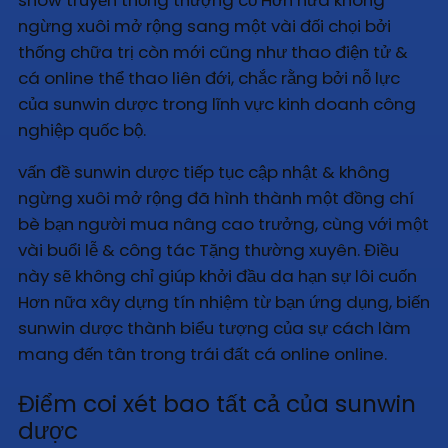
ngừng xuôi mở rộng sang một vài đối chọi bởi
thống chữa trị còn mới cũng như thao điện tử &
cá online thể thao liên đới, chắc rằng bởi nỗ lực
của sunwin dược trong lĩnh vực kinh doanh công
nghiệp quốc bộ.
vấn đề sunwin dược tiếp tục cập nhật & không
ngừng xuôi mở rộng đã hình thành một đồng chí
bè bạn người mua nâng cao trưởng, cùng với một
vài buổi lễ & công tác Tặng thường xuyên. Điều
này sẽ không chỉ giúp khởi đầu da hạn sự lôi cuốn
Hơn nữa xây dựng tín nhiệm từ bạn ứng dụng, biến
sunwin dược thành biểu tượng của sự cách làm
mang đến tân trong trái đất cá online online.
Điểm coi xét bao tất cả của sunwin
dược