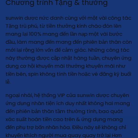
Chương trình Tặng & thưởng
sunwin dược nức danh cùng với một vài công tác
Tặng trù phú, từ tiền thưởng kính chào đón lên
mang lại 100% mang đến lần nạp một vài bước
đầu, làm mang đến mang đến phiên bản thân còn
mới lại rộng lớn vốn để cảm giác. Những công tác
này thường được cập nhật hàng tuần, chuyên ứng
dụng cơ hội khuyến mãi thưởng khuyến mãi như
tiền bên, spin không tính tiền hoặc vé đăng ký buổi
lễ.
ngoại nhái, hệ thống VIP của sunwin dược chuyên
ứng dụng nhân tiện ích duy nhất không hai mang
đến phiên bản thân tầm thường tình, bao quát
xác suất hoàn tiền cao trên & ứng dụng mang
đến phụ trợ bốn nhân hóa. Điều này sẽ không chỉ
khuyến khích người mua quay quay trở lại Hơn