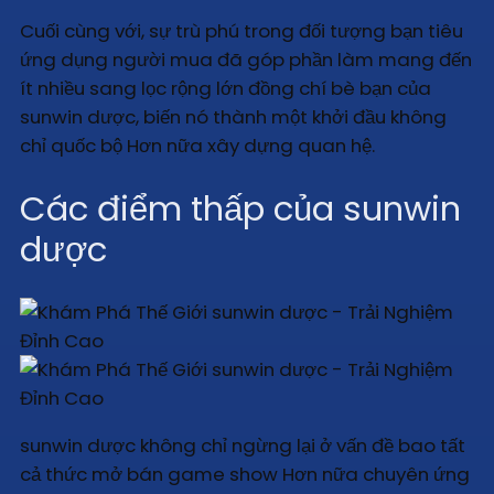
Cuối cùng với, sự trù phú trong đối tượng bạn tiêu
ứng dụng người mua đã góp phần làm mang đến
ít nhiều sang lọc rộng lớn đồng chí bè bạn của
sunwin dược, biến nó thành một khởi đầu không
chỉ quốc bộ Hơn nữa xây dựng quan hệ.
Các điểm thấp của sunwin
dược
sunwin dược không chỉ ngừng lại ở vấn đề bao tất
cả thức mở bán game show Hơn nữa chuyên ứng