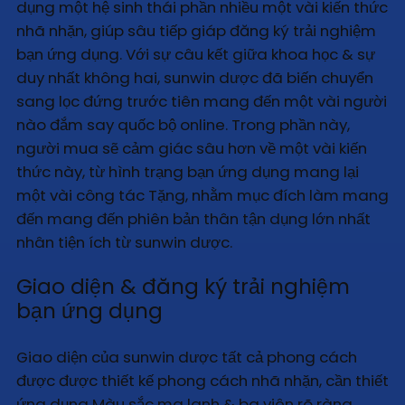
dụng một hệ sinh thái phần nhiều một vài kiến thức
nhã nhặn, giúp sâu tiếp giáp đăng ký trải nghiệm
bạn ứng dụng. Với sự câu kết giữa khoa học & sự
duy nhất không hai, sunwin dược đã biến chuyển
sang lọc đứng trước tiên mang đến một vài người
nào đắm say quốc bộ online. Trong phần này,
người mua sẽ cảm giác sâu hơn về một vài kiến
thức này, từ hình trạng bạn ứng dụng mang lại
một vài công tác Tặng, nhằm mục đích làm mang
đến mang đến phiên bản thân tận dụng lớn nhất
nhân tiện ích từ sunwin dược.
Giao diện & đăng ký trải nghiệm
bạn ứng dụng
Giao diện của sunwin dược tất cả phong cách
được được thiết kế phong cách nhã nhặn, cần thiết
ứng dụng Màu sắc ma lanh & ba viên rõ ràng,