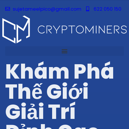
sujetameelpico@gmail.com
622 050 150
Khám Phá
Thế Giới
Giải Trí