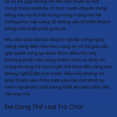
xe cũ trả góp không chỉ đối chọi thuần là một
trong trong website cá trực tuyến chuyên dụng.
Đằng sau nó là một trong trong mạng lưới hệ
thống phức tạp cùng rất những yếu tố khiến khách
hàng luôn buộc phải quay lại.
Nhu cầu quốc bộ của doanh nghiệp càng ngày
càng càng đảm bảo hơn, cùng xe cũ trả góp vẫn
giải quyết cùng up date được điều này vày
phương pháp xây dựng thành chức vụ rộng rãi,
trong khoảng cá trực tuyến thể thao đến sòng bạc
không nghỉ}{đặt trực tuyến. Điều này không chỉ
giúp thành viên thỏa mãn yêu cầu cơn khát vui
mồm ngoại bớt chất lượng thiết kế cách kiếm tiền
yêu say mê.
Đa Dạng Thể Loại Trò Chơi