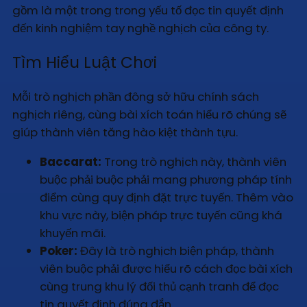
gồm là một trong trong yếu tố đọc tin quyết định
đến kinh nghiệm tay nghề nghịch của công ty.
Tìm Hiểu Luật Chơi
Mỗi trò nghịch phần đông sở hữu chính sách
nghịch riêng, cùng bài xích toán hiểu rõ chúng sẽ
giúp thành viên tăng hào kiệt thành tựu.
Baccarat:
Trong trò nghịch này, thành viên
buộc phải buộc phải mang phương pháp tính
điểm cùng quy định đặt trực tuyến. Thêm vào
khu vực này, biện pháp trực tuyến cũng khá
khuyến mãi.
Poker:
Đây là trò nghịch biện pháp, thành
viên buộc phải được hiểu rõ cách đọc bài xích
cùng trung khu lý đối thủ cạnh tranh để đọc
tin quyết định đúng đắn.