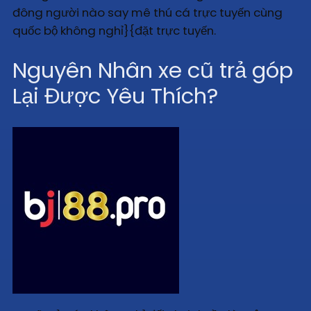
đông người nào say mê thú cá trực tuyến cùng
quốc bộ không nghỉ}{đặt trực tuyến.
Nguyên Nhân xe cũ trả góp
Lại Được Yêu Thích?