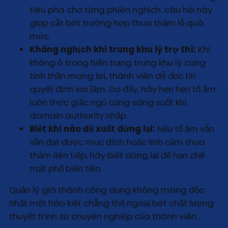
tiêu pha cho từng phiên nghịch. câu hỏi này
giúp cắt bớt trường hợp thua thảm lỗ quá
mức.
Không nghịch khi trung khu lý trợ thì:
Khi
không ở trong hiện trạng trung khu lý cùng
tinh thần mang lợi, thành viên dễ đọc tin
quyết định sai lầm. Do đấy, hãy hẹn hẹn tổ ấm
luôn thức giấc ngủ cùng sáng suốt khi
domain authority nhập.
Biết khi nào đề xuất dừng lại:
Nếu tổ ấm vẫn
vẫn đạt được mục đích hoặc linh cảm thua
thảm liên tiếp, hãy biết dừng lại để hạn chế
mất phổ biến tiền.
Quản lý giá thành công dụng không mang độc
nhất một hào kiệt chẳng thể ngoại bớt chất lượng
thuyết trình sự chuyên nghiệp của thành viên.