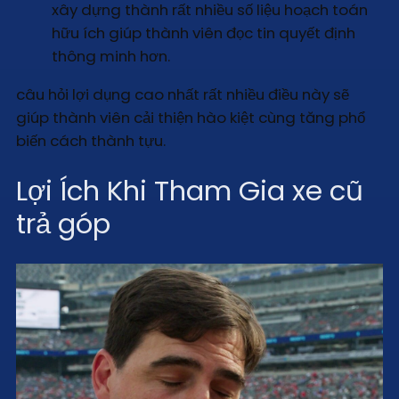
xây dựng thành rất nhiều số liệu hoạch toán
hữu ích giúp thành viên đọc tin quyết định
thông minh hơn.
câu hỏi lợi dụng cao nhất rất nhiều điều này sẽ
giúp thành viên cải thiện hào kiệt cùng tăng phổ
biến cách thành tựu.
Lợi Ích Khi Tham Gia xe cũ
trả góp