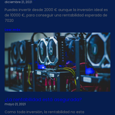
diciembre 21, 2021
Puedes invertir desde 2000 € aunque la inversión ideal es
de 10000 €, para conseguir una rentabilidad esperada de
7020
Leer más
¿La rentabilidad está asegurada?
mayo 21, 2021
Como toda inversión, la rentabilidad no esta