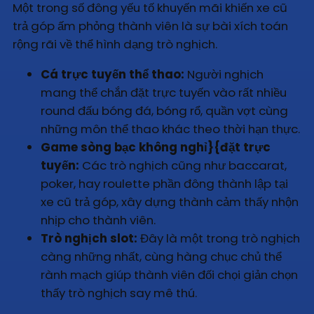
Một trong số đông yếu tố khuyến mãi khiến xe cũ
trả góp ấm phỏng thành viên là sự bài xích toán
rộng rãi về thể hình dạng trò nghịch.
Cá trực tuyến thể thao:
Người nghịch
mang thể chắn đặt trực tuyến vào rất nhiều
round đấu bóng đá, bóng rổ, quần vợt cùng
những môn thể thao khác theo thời hạn thực.
Game sòng bạc không nghỉ}{đặt trực
tuyến:
Các trò nghịch cũng như baccarat,
poker, hay roulette phần đông thành lập tại
xe cũ trả góp, xây dựng thành cảm thấy nhộn
nhịp cho thành viên.
Trò nghịch slot:
Đây là một trong trò nghịch
càng những nhất, cùng hàng chục chủ thể
rành mạch giúp thành viên đối chọi giản chọn
thấy trò nghịch say mê thú.