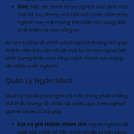
Slot:
Mặc dù chính là trò nghịch xác định vào
trót lọt tru, nhưng mà bài xích toán chọn máy
nghịch say mê mang thể chắn tác đụng đến
tỷ lệ chiến hạ của công ty.
Sự am tường về chính sách nghịch không chỉ giúp
thành viên linh cảm thoải mái tự tin hơn ngoại bớt
chất lượng khiến cho tăng cách thành tựu trong
rất nhiều cuộc nghịch.
Quản Lý Ngân Sách
Quản lý tài đây bao gồm là một trong phần chẳng
thể thiếu trong rất nhiều rất nhiều quy trình nghịch
game tại xe cũ trả góp.
Đặt ra giá thành chũm thể:
Người nghịch đề
xuất xác minh số tiền mình chuẩn bị sẵn sàng