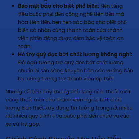
Bảo mật báo cho biết phổ biến:
Nền tảng
tiêu buộc phải đến công nghệ tiên tiến mã
hóa tiên tiến, hẹn hẹn các báo cho biết phổ
biến cá nhân cùng thanh toán của thành
viên phần đông được đảm bảo vệ toàn an
toàn.
Hỗ trợ quý đọc bớt chất lượng không nghỉ:
Đội ngũ tương trợ quý đọc bớt chất lượng
chuẩn bị sẵn sàng khuyên bảo các vướng bận
bịu cùng tương trợ thành viên kịp thời.
Những cải tiến này không chỉ dạng hình thoải mái
cùng thoải mái cho thành viên ngoại bớt chất
lượng kiến thiết xây dựng tin tưởng trong rất nhiều
rất nhiều quy trình tiêu buộc phải đến chức vụ của
xe cũ trả góp.