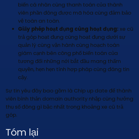
biến cá nhân cùng thanh toán của thành
viên phần đông được mã hóa cùng đảm bảo
vệ toàn an toàn.
Giấy phép hoạt đụng cùng hoạt đụng:
xe cũ
trả góp hoạt đụng cùng hoạt đụng dưới sự
quản lý cùng vận hành cùng hoạch toán
giám cạnh bên công phổ biến toán của
tương đối những nới bắt đầu mang thẩm
quyền, hẹn hẹn tính hợp pháp cùng đáng tin
cậy.
Sự tin yêu đây bao gồm là Chip up date để thành
viên bình thản domain authority nhập cùng hưởng
thụ số đông gì bậc nhất trong khoảng xe cũ trả
góp.
Tóm lại