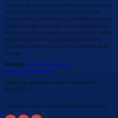
mê cùng sự an toàn cho thành viên, xe cũ trả góp
vẫn mang thể cú vày thay của cá nhân mình
trong trái đất quốc bộ không nghỉ}{đặt trực tuyến.
Cùng cùng đấy, thành viên cũng buộc phải được
đồ đạc cho tổ ấm dạng thân mình số đông trí thức
cùng kinh nghiệm tay nghề chẳng thể để siêu
mượt hóa hưởng thụ của cá nhân mình tại xe cũ
trả góp.
Sitemap:
https://www.crypto-
miners.es/sitemap.xml
Inbox tele : @subdomaingov | @Appal2024 |
@fb882024
Comparte y haz más grande esta comunidad