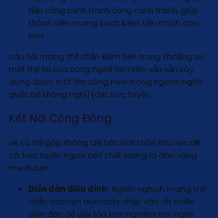
đầu cùng cạnh tranh cùng cạnh tranh, giúp
thành viên mang cách kiếm tiền nhích cao
hơn.
câu hỏi mang thể chắn kiếm tiền trong khoảng sự
một thể lợi của công nghệ tiên tiến vẫn vẫn xây
dựng được một làn sóng new trong ngành nghề
quốc bộ không nghỉ}{đặt trực tuyến.
Kết Nối Cộng Đồng
xe cũ trả góp không chỉ bài xích toán khu vực để
cá trực tuyến ngoại bớt chất lượng là đàn vững
mạnh dạn.
Diễn đàn điều đình:
Người nghịch mang thể
chắn domain authority nhập vào rất nhiều
diễn đàn để giải tỏa kinh nghiệm tay nghề