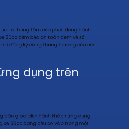
h sự lưu trọng tâm của phần đông hành
g xe 50cc đảm bảo an toàn đem về số
ch số đông kỹ càng thông thường của nền
ứng dụng trên
ằng bàn giao diện hành khách ứng dụng
ững xe 50cc đang đầu cơ vào trong một