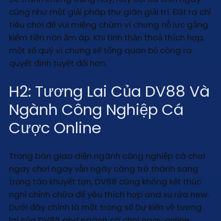
cũng như một giải pháp thư giãn giải trí. Đặt ra chỉ
tiêu chơi để vui miệng chũm vì chưng nỗ lực gắng
kiếm tiền nôn ấm áp. Khi tinh thần thoả thích hợp,
một số quý vì chưng sẽ tổng quan bỏ công ra
quyết định tuyệt đối hơn.
H2: Tương Lai Của DV88 Và
Ngành Công Nghiệp Cá
Cược Online
Trong bàn giao diện ngành công nghiệp cá chơi
ngay chơi ngay vẫn ngày càng trở thành sang
trọng táo khuyết tợn, DV88 cũng không kết thúc
nghỉ chỉnh chữa để yêu thích hợp and xu rứa new.
Dưới đây chính là một trong số Dự kiến về tương
lai của DV88 and ngành cá chơi ngay online.