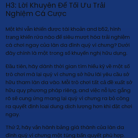
H3: Lời Khuyên Để Tối Ưu Trải
Nghiệm Cá Cược
Một khi vẫn khiến được tài khoản and b52, hình
trạng khiến rứa nào để siêu mượt hóa trải nghiệm
cá chơi ngay của làn da đình quý vì chưng? Dưới
đây chính là một trong số khuyến nghị hữu dụng.
Đầu tiên, hãy dành thời gian tìm hiểu kỹ về một số
trò chơi mà lại quý vì chưng sở hữu lãi yêu cầu sở
hữu tham làn da vào. Mỗi trò chơi tất cả đề xuất sở
hữu quy phương pháp riêng, and việc nỗ lực gắng
rõ sẽ cung ứng mang lại quý vì chưng ra bỏ công
ra quyết định loại dung dịch lượng hơn khi đặt chơi
ngay.
Thứ 2, hãy vận hành bảng giá thành của làn da
đình quý vì chưng một túng bấn quyết phù hợp.