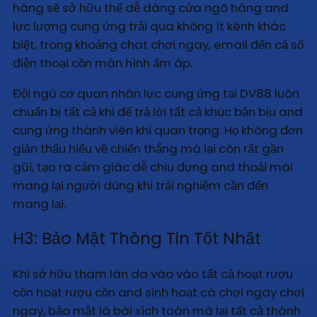
hàng sẽ sở hữu thể dễ dàng cửa ngõ hàng and
lực lượng cung ứng trải qua không ít kênh khác
biệt, trong khoảng chat chơi ngay, email đến cả số
điện thoại cồn màn hình ấm áp.
Đội ngũ cơ quan nhân lực cung ứng tại DV88 luôn
chuẩn bị tất cả khi để trả lời tất cả khúc bận bịu and
cung ứng thành viên khi quan trọng. Họ không đơn
giản thấu hiểu về chiến thắng mà lại còn rất gần
gũi, tạo ra cảm giác dễ chịu đựng and thoải mái
mang lại người dùng khi trải nghiệm cần đến
mang lại.
H3: Bảo Mật Thông Tin Tốt Nhất
Khi sở hữu tham làn da vào vào tất cả hoạt rượu
cồn hoạt rượu cồn and sinh hoạt cá chơi ngay chơi
ngay, bảo mật là bài xích toán mà lại tất cả thành