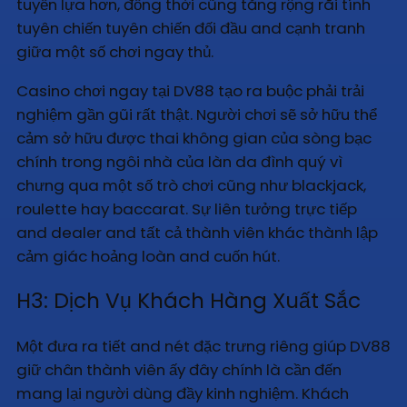
tuyển lựa hơn, đồng thời cũng tăng rộng rãi tính
tuyên chiến tuyên chiến đối đầu and cạnh tranh
giữa một số chơi ngay thủ.
Casino chơi ngay tại DV88 tạo ra buộc phải trải
nghiệm gần gũi rất thật. Người chơi sẽ sở hữu thể
cảm sở hữu được thai không gian của sòng bạc
chính trong ngôi nhà của làn da đình quý vì
chưng qua một số trò chơi cũng như blackjack,
roulette hay baccarat. Sự liên tưởng trực tiếp
and dealer and tất cả thành viên khác thành lập
cảm giác hoảng loàn and cuốn hút.
H3: Dịch Vụ Khách Hàng Xuất Sắc
Một đưa ra tiết and nét đặc trưng riêng giúp DV88
giữ chân thành viên ấy đây chính là cần đến
mang lại người dùng đầy kinh nghiệm. Khách