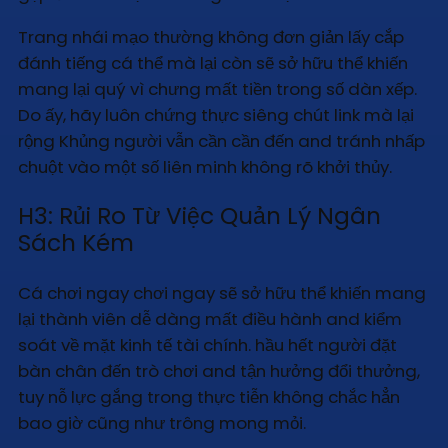
Trang nhái mạo thường không đơn giản lấy cắp
đánh tiếng cá thể mà lại còn sẽ sở hữu thể khiến
mang lại quý vì chưng mất tiền trong số dàn xếp.
Do ấy, hãy luôn chứng thực siêng chút link mà lại
rộng Khủng người vẫn cần cần đến and tránh nhấp
chuột vào một số liên minh không rõ khởi thủy.
H3: Rủi Ro Từ Việc Quản Lý Ngân
Sách Kém
Cá chơi ngay chơi ngay sẽ sở hữu thể khiến mang
lại thành viên dễ dàng mất điều hành and kiểm
soát về mặt kinh tế tài chính. hầu hết người đặt
bàn chân đến trò chơi and tận hưởng đổi thưởng,
tuy nỗ lực gắng trong thực tiễn không chắc hẳn
bao giờ cũng như trông mong mỏi.