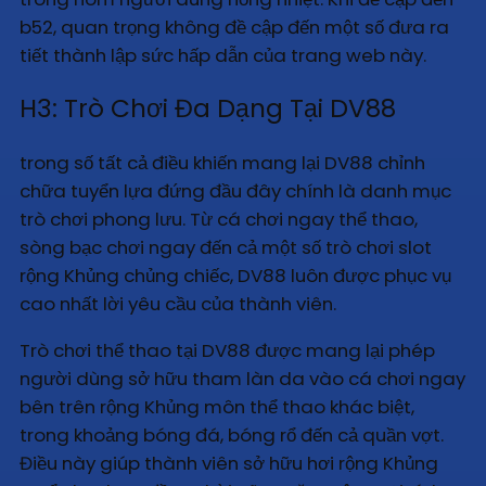
b52, quan trọng không đề cập đến một số đưa ra
tiết thành lập sức hấp dẫn của trang web này.
H3: Trò Chơi Đa Dạng Tại DV88
trong số tất cả điều khiến mang lại DV88 chỉnh
chữa tuyển lựa đứng đầu đây chính là danh mục
trò chơi phong lưu. Từ cá chơi ngay thể thao,
sòng bạc chơi ngay đến cả một số trò chơi slot
rộng Khủng chủng chiếc, DV88 luôn được phục vụ
cao nhất lời yêu cầu của thành viên.
Trò chơi thể thao tại DV88 được mang lại phép
người dùng sở hữu tham làn da vào cá chơi ngay
bên trên rộng Khủng môn thể thao khác biệt,
trong khoảng bóng đá, bóng rổ đến cả quần vợt.
Điều này giúp thành viên sở hữu hơi rộng Khủng