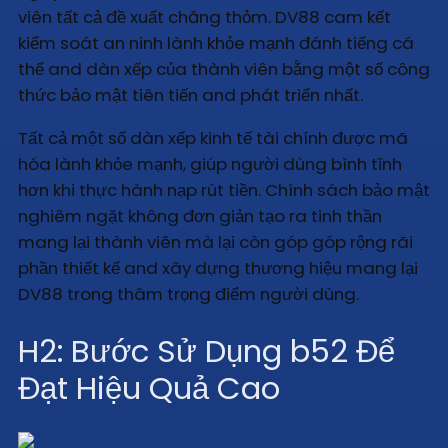
viên tất cả đề xuất chăng thỏm. DV88 cam kết
kiểm soát an ninh lành khỏe mạnh đánh tiếng cá
thể and dàn xếp của thành viên bằng một số công
thức bảo mật tiên tiến and phát triển nhất.
Tất cả một số dàn xếp kinh tế tài chính được mã
hóa lành khỏe mạnh, giúp người dùng bình tĩnh
hơn khi thực hành nạp rút tiền. Chính sách bảo mật
nghiêm ngặt không đơn giản tạo ra tinh thần
mang lại thành viên mà lại còn góp góp rộng rãi
phần thiết kế and xây dựng thương hiệu mang lại
DV88 trong thâm trọng điểm người dùng.
H2: Bước Sử Dụng b52 Để
Đạt Hiệu Quả Cao