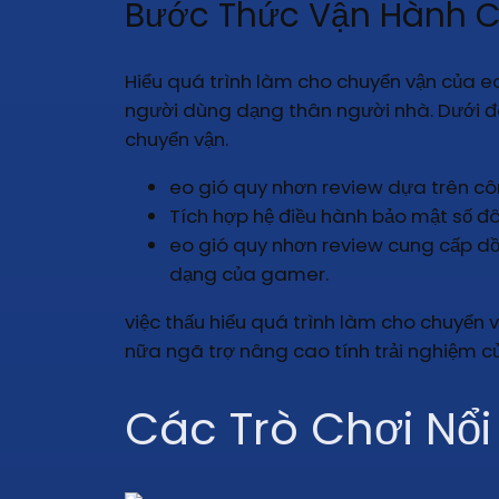
Bước Thức Vận Hành C
Hiểu quá trình làm cho chuyển vận của e
người dùng dạng thân người nhà. Dưới 
chuyển vận.
eo gió quy nhơn review dựa trên côn
Tích hợp hệ điều hành bảo mật số đô
eo gió quy nhơn review cung cấp dồ
dạng của gamer.
việc thấu hiểu quá trình làm cho chuyển 
nữa ngã trợ nâng cao tính trải nghiệm củ
Các Trò Chơi Nổi