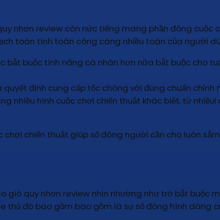
 quy nhơn review còn nức tiếng mang phần đông cuộc c
 hoạch toán tính toán công càng nhiều toán của người 
ộc bắt buộc tính năng cá nhân hơn nữa bắt buộc cho t
 quyết định cung cấp tốc chóng với đúng chuẩn chỉnh m
 nhiều hình cuộc chơi chiến thuật khác biệt, từ nhiềụ
 chơi chiến thuật giúp số đông người cần cho luôn sắm 
eo gió quy nhơn review nhịn nhường như trở bắt buộc 
thủ đó bao gồm bao gồm là sự số đông hình dáng của