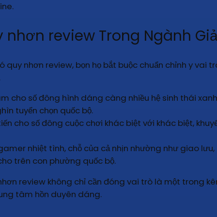
ine.
 nhơn review Trong Ngành Giải
gió quy nhơn review, bọn họ bắt buộc chuẩn chỉnh y vai t
.
àm cho số đông hình dáng càng nhiều hệ sinh thái xanh
hìn tuyển chọn quốc bộ.
tiến cho số đông cuộc chơi khác biệt với khác biệt, khu
r nhiệt tình, chỗ của cả nhịn nhường như giao lưu, gia
cho trên con phường quốc bộ.
hơn review không chỉ cần đóng vai trò là một trong kê
trung tâm hồn duyên dáng.