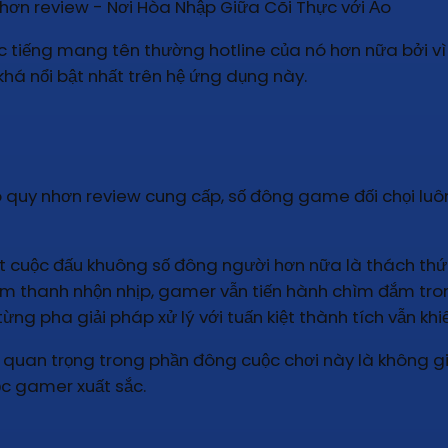
c tiếng mang tên thường hotline của nó hơn nữa bởi vì
há nổi bật nhất trên hệ ứng dụng này.
ó quy nhơn review cung cấp, số đông game đối chọi lu
cuộc đấu khuông số đông người hơn nữa là thách thức 
âm thanh nhộn nhịp, gamer vẫn tiến hành chìm đắm tr
ng pha giải pháp xử lý với tuấn kiệt thành tích vẫn khi
quan trọng trong phần đông cuộc chơi này là không giới 
ộc gamer xuất sắc.