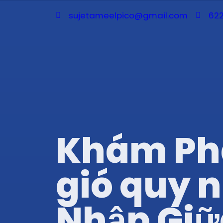
sujetameelpico@gmail.com
622
Khám Phá 
gió quy 
Nhập Giữ