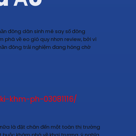
phần đông dân sinh mê say số đông
m phá về eo gió quy nhơn review, bởi vì
phần đông trải nghiệm đang hóng chờ
aki-khm-ph-03081116/
 nữa là đặt chân đến một toàn thị trường
ắt buộc khám phá về khai trương, ý nghĩa