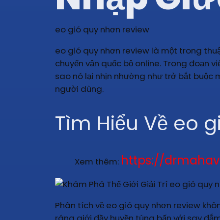
eo gió quy nhơn review
eo gió quy nhơn review là một trong th
chuyển vận quốc bộ online. Trong đoạn vi
sao nó lại nhịn nhường như trở bắt buộc
người dùng.
Tìm Hiểu Về eo g
https://drmahav
Xem thêm:
Phân tích về eo gió quy nhơn review khôn
ráng giới đầy huyền túng bấn với say đắm