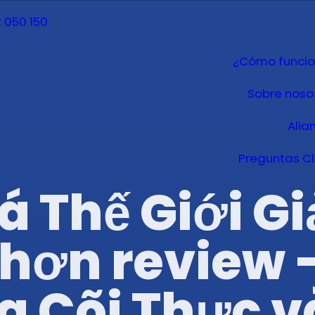
 050 150
¿Cómo funci
Sobre noso
Alia
Preguntas C
Thế Giới Giả
nhơn review 
a Cõi Thực v