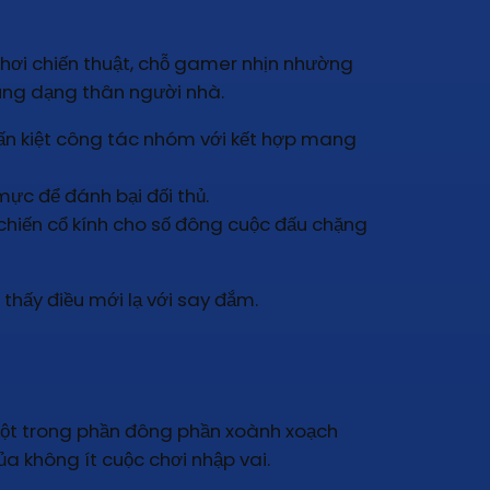
hơi chiến thuật, chỗ gamer nhịn nhường
dùng dạng thân người nhà.
uấn kiệt công tác nhóm với kết hợp mang
ực để đánh bại đối thủ.
i chiến cổ kính cho số đông cuộc đấu chặng
thấy điều mới lạ với say đắm.
một trong phần đông phần xoành xoạch
 không ít cuộc chơi nhập vai.