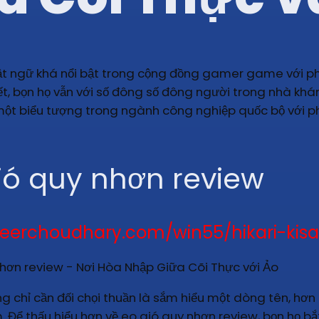
uật ngữ khá nổi bật trong cộng đồng gamer game với 
ết, bọn họ vẫn với số đông số đông người trong nhà khá
 một biểu tượng trong ngành công nghiệp quốc bộ với 
ió quy nhơn review
eerchoudhary.com/win55/hikari-kis
g chỉ cần đối chọi thuần là sắm hiểu một dòng tên, hơn
. Để thấu hiểu hơn về eo gió quy nhơn review, bọn họ b