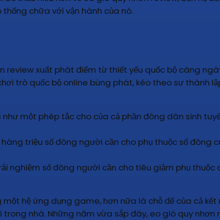
 thống chữa với vận hành của nó.
ơn review xuất phát điểm từ thiết yếu quốc bộ càng ngà
chơi trò quốc bộ online bùng phát, kéo theo sự thành 
a như một phép tắc cho của cả phần đông dân sinh tuyể
ng triệu số đông người cần cho phụ thuộc số đông cuộ
i nghiệm số đông người cần cho tiêu giảm phụ thuộc c
một hệ ứng dụng game, hơn nữa là chỗ để của cả kết nố
i trong nhà. Những năm vừa sắp đây, eo gió quy nhơn 