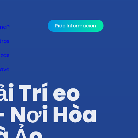
Pide Información
ona?
tros
nzas
lave
i Trí eo
– Nơi Hòa
à Ảo