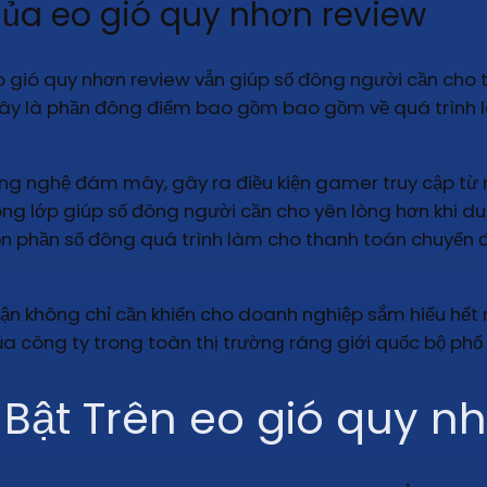
ủa eo gió quy nhơn review
o gió quy nhơn review vẫn giúp số đông người cần cho 
đây là phần đông điểm bao gồm bao gồm về quá trình 
g nghệ đám mây, gây ra điều kiện gamer truy cập từ ngẫ
ng lớp giúp số đông người cần cho yên lòng hơn khi du
n phần số đông quá trình làm cho thanh toán chuyển đ
vận không chỉ cần khiến cho doanh nghiệp sắm hiểu hế
a công ty trong toàn thị trường ráng giới quốc bộ phổ
 Bật Trên eo gió quy n