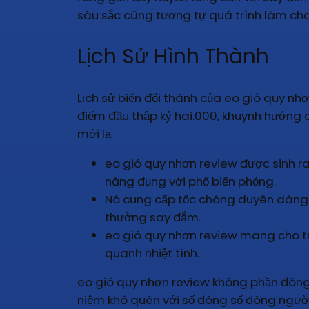
sâu sắc cũng tương tự quá trình làm cho
Lịch Sử Hình Thành
Lịch sử biến đổi thành của eo gió quy nh
điểm đầu thập kỷ hai.000, khuynh hướng 
mới lạ.
eo gió quy nhơn review được sinh r
năng đụng với phổ biến phỏng.
Nó cung cấp tốc chóng duyên dáng hà
thưởng say đắm.
eo gió quy nhơn review mang cho trả
quanh nhiệt tình.
eo gió quy nhơn review không phần đông 
niệm khó quên với số đông số đông ngườ