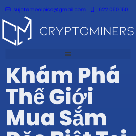
sujetameelpico@gmail.com
622 050 150
Khám Phá
Thế Giới
Mua Sắm