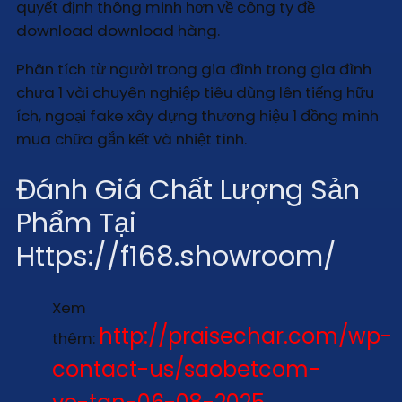
quyết định thông minh hơn về công ty đề
download download hàng.
Phân tích từ người trong gia đình trong gia đình
chưa 1 vài chuyên nghiệp tiêu dùng lên tiếng hữu
ích, ngoại fake xây dựng thương hiệu 1 đồng minh
mua chữa gắn kết và nhiệt tình.
Đánh Giá Chất Lượng Sản
Phẩm Tại
Https://f168.showroom/
Xem
http://praisechar.com/wp-
thêm:
contact-us/saobetcom-