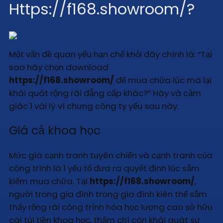
Https://f168.showroom/?
Một vấn đề quan yếu hạn chế khỏi đây chính là: “Tại
sao hãy chọn download
https://f168.showroom/
để mua chữa lúc mà lại
khái quát rộng rãi đẳng cấp khác?” Hãy và cảm
giác 1 vài lý vì chưng công ty yếu sau này.
Giá cả khoa học
Mức giá cạnh tranh tuyên chiến và cạnh tranh của
công trình là 1 yếu tố đưa ra quyết định lúc sắm
kiếm mua chữa. Tại
https://f168.showroom/
,
người trong gia đình trong gia đình kiên thế sắm
thấy rộng rãi công trình hóa học lượng cao sở hữu
cái túi tiền khoa học, thậm chí còn khái quát sự