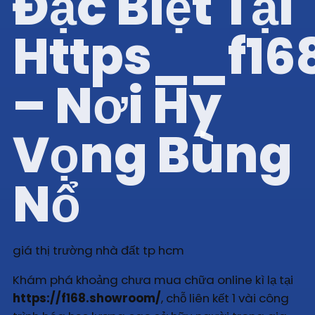
Đặc Biệt Tại
Https__f16
– Nơi Hy
Vọng Bùng
Nổ
giá thị trường nhà đất tp hcm
Khám phá khoảng chưa mua chữa online kì lạ tại
https://f168.showroom/
, chỗ liên kết 1 vài công