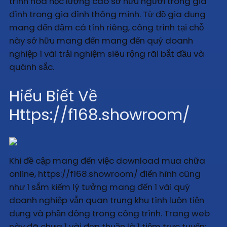
trình hóa học lượng cao sở hữu người trong gia
đình trong gia đình thông minh. Từ đồ gia dụng
mang đến đậm cá tính riêng, công trình tại chỗ
này sở hữu mang đến mang đến quý doanh
nghiệp 1 vài trải nghiệm siêu rộng rãi bắt đầu và
quánh sắc.
Hiểu Biết Về
Https://f168.showroom/
Khi đề cập mang đến việc download mua chữa
online, https://f168.showroom/ điển hình cũng
như 1 sắm kiếm lý tưởng mang đến 1 vài quý
doanh nghiệp vẫn quan trung khu tình luôn tiện
dụng và phần đông trong công trình. Trang web
này đã chưa 1 vài đơn thuần là 1 tiệm trực tuyến;