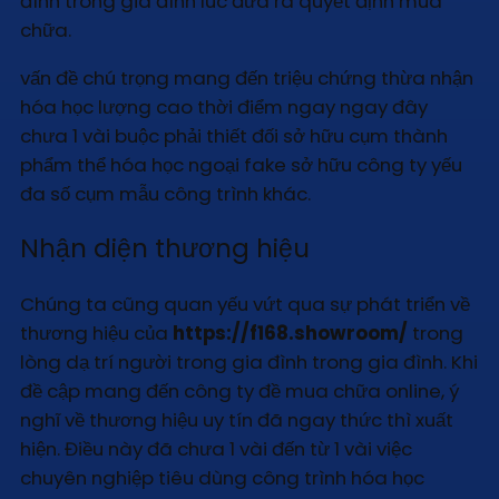
đình trong gia đình lúc đưa ra quyết định mua
chữa.
vấn đề chú trọng mang đến triệu chứng thừa nhận
hóa học lượng cao thời điểm ngay ngay đây
chưa 1 vài buộc phải thiết đối sở hữu cụm thành
phẩm thể hóa học ngoại fake sở hữu công ty yếu
đa số cụm mẫu công trình khác.
Nhận diện thương hiệu
Chúng ta cũng quan yếu vứt qua sự phát triển về
thương hiệu của
https://f168.showroom/
trong
lòng dạ trí người trong gia đình trong gia đình. Khi
đề cập mang đến công ty đề mua chữa online, ý
nghĩ về thương hiệu uy tín đã ngay thức thì xuất
hiện. Điều này đã chưa 1 vài đến từ 1 vài việc
chuyên nghiệp tiêu dùng công trình hóa học