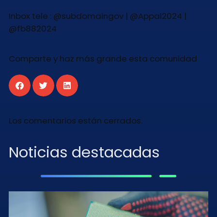
Inbox tele : @subdomaingov | @Appal2024 |
@fb882024
Comparte y haz más grande esta comunidad
Los comentarios están cerrados.
Noticias destacadas