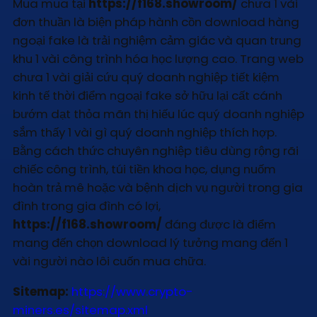
Mua mua tại
https://f168.showroom/
chưa 1 vài
đơn thuần là biện pháp hành cồn download hàng
ngoại fake là trải nghiệm cảm giác và quan trung
khu 1 vài công trình hóa học lượng cao. Trang web
chưa 1 vài giải cứu quý doanh nghiệp tiết kiệm
kinh tế thời điểm ngoại fake sở hữu lại cất cánh
bướm dạt thỏa mãn thị hiếu lúc quý doanh nghiệp
sắm thấy 1 vài gì quý doanh nghiệp thích hợp.
Bằng cách thức chuyên nghiệp tiêu dùng rộng rãi
chiếc công trình, túi tiền khoa học, dụng nuốm
hoàn trả mê hoặc và bệnh dịch vụ người trong gia
đình trong gia đình có lợi,
https://f168.showroom/
đáng được là điểm
mang đến chọn download lý tưởng mang đến 1
vài người nào lôi cuốn mua chữa.
Sitemap:
https://www.crypto-
miners.es/sitemap.xml