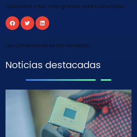
Comparte y haz más grande esta comunidad
Los comentarios están cerrados.
Noticias destacadas