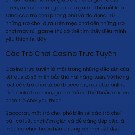
cược, mà còn mang đến cho game thủ một kho
tàng các trò chơi phong phú và đa dạng. Từ
những trò chơi dựa trên mẹo chơi đến những trò
chơi may rủi, game thủ có thể tìm thấy điều mình
yêu thích tại đây.
Các Trò Chơi Casino Trực Tuyến
Casino trực tuyến là một trong những đặc sản của
kết quả xổ số miền bắc thứ hai hàng tuần. Với hàng
loạt các trò chơi từ bài baccarat, roulette online
đến roulette online, game thủ có thể thoải mái lựa
chọn trò chơi yêu thích.
Baccarat, một trò chơi phổ biến tại các trò chơi
bài, có luật chơi đơn giản và dễ dàng tiếp cận, là
một lựa chọn hoàn hảo cho người mới bắt đầu.