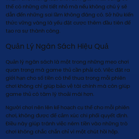
thể có những chi tiết nhỏ mà nếu không chú ý sẽ
dẫn đến những sai lầm không đáng có. Sở hữu kiến
thức vững vàng là yếu đặt cược thêm đầu tiên để
tạo ra sự thành công.
Quản Lý Ngân Sách Hiệu Quả
Quản lý ngân sách là một trong những mẹo chơi
quan trọng mà game thủ cần phải có. Việc đặt ra
giới hạn cho số tiền có thể thua trong mỗi phiên
chơi không chỉ giúp bảo vệ tài chính mà còn giúp
game thủ có tâm lý thoải mái hơn.
Người chơi nên lên kế hoạch cụ thể cho mỗi phiên
chơi, không được để cảm xúc chi phối quyết định.
Điều này giúp tránh việc ném tiền vào những trò
chơi không chắc chắn chỉ vì một chút hồi hộp.