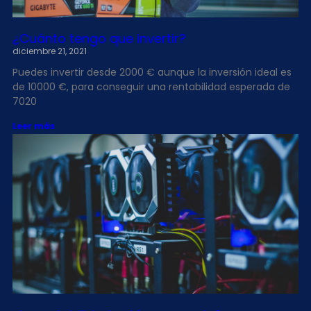
¿Cuánto tengo que invertir?
diciembre 21, 2021
Puedes invertir desde 2000 € aunque la inversión ideal es
de 10000 €, para conseguir una rentabilidad esperada de
7020
Leer más