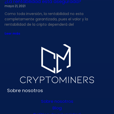
¿La rentabilidad está asegurada?
mayo 21, 2021
Como toda inversión, la rentabilidad no esta
completamente garantizada, pues el valor y la
rentabilidad de la cripto dependerá del
Leer más
Sobre nosotros
Sobre nosotros
Blog