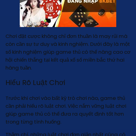
Chơi đặt cược không chỉ đơn thuần là may rủi mà
còn cần sự tư duy và kinh nghiệm. Dưới đây là một
số kinh nghiệm giúp game thủ có thể nâng cao cơ
hội chiến thắng tại kết quả xổ số miền bắc thứ hai
hàng tuần.
Hiểu Rõ Luật Chơi
Trước khi chơi vào bất kỳ trò chơi nào, game thủ
cần phải hiểu rõ luật chơi. Việc nắm vững luật chơi
giúp game thủ có thể đưa ra quyết định tốt hơn
trong từng tình huống.
Thậm chí, những luật chơi đơn giản nhất cũng có