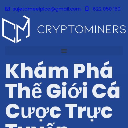
sujetameelpico@gmail.com
622 050 150
Khám Phá
Thế Giới Cá
Cược Trực