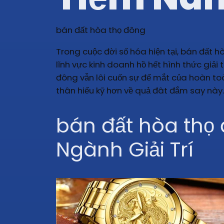
bán đất hòa thọ đông
Trong cuộc đời số hóa hiện tại, bán đất 
lĩnh vực kinh doanh hồ hết hình thức giả
đông vẫn lôi cuốn sự để mắt của hoàn toà
thân hiểu kỹ hơn về quả đât đắm say này.
bán đất hòa thọ 
Ngành Giải Trí