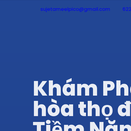
sujetameelpico@gmail.com
622
Khám Phá
hòa thọ đ
Tiềm Năn