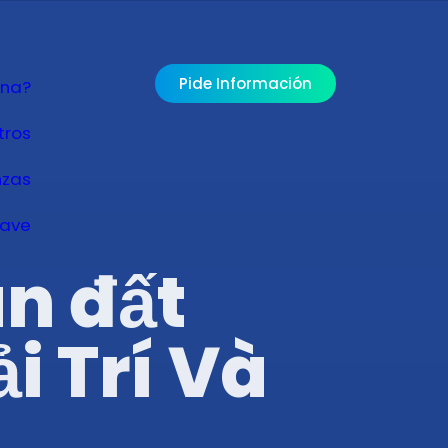
Pide Información
ona?
tros
nzas
lave
n đất
i Trí Và