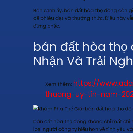
Bên cạnh ấy, bán đất hòa thọ đông còn 
để phiêu dạt và thưởng thức. Điều này v
đứng chắc.
bán đất hòa thọ
Nhận Và Trải Ng
https://www.ada
Xem thêm:
thuong-uy-tin-nam-202
bán đất hòa thọ đông không chỉ mất chỉ mộ
loại người công ty hiểu hơn về tình yêu