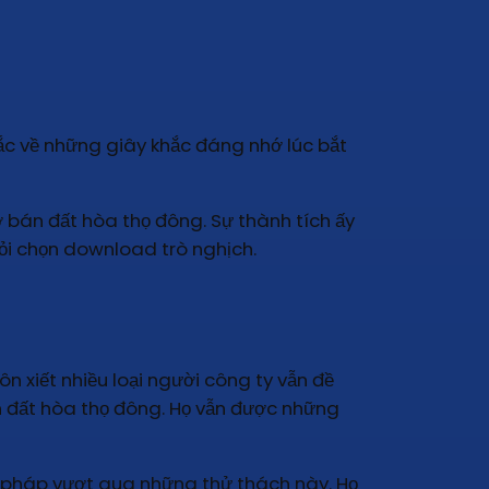
ắc về những giây khắc đáng nhớ lúc bắt
 bán đất hòa thọ đông. Sự thành tích ấy
ỏi chọn download trò nghịch.
n xiết nhiều loại người công ty vẫn đề
án đất hòa thọ đông. Họ vẫn được những
ện pháp vượt qua những thử thách này. Họ