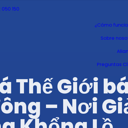
 050 150
¿Cómo funci
Sobre noso
Alia
Preguntas C
 Thế Giới bá
ông – Nơi Giả
g Khổng Lồ