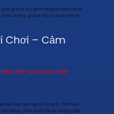
, giúp game thủ gồm rộng lớn biện pháp
ữ chân những game thủ cũ quay trở lại
i Chơi – Cảm
-dia-chi-ca-cuoc-doi-
iên kết hạn hẹp người công ty. Để nhiều
 thọ đông, phía dưới đấy là những câu