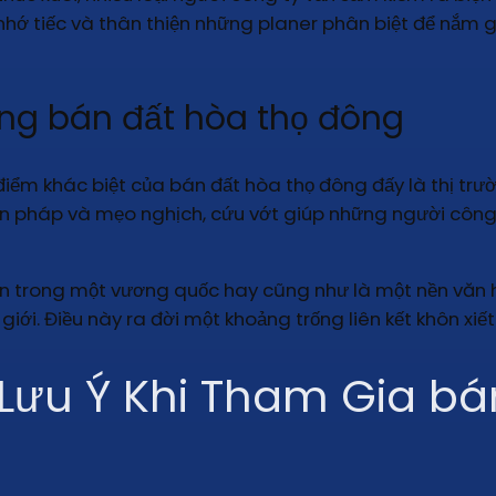
 nhớ tiếc và thân thiện những planer phân biệt để nắm 
g bán đất hòa thọ đông
iểm khác biệt của bán đất hòa thọ đông đấy là thị t
 biện pháp và mẹo nghịch, cứu vớt giúp những người công
ạn trong một vương quốc hay cũng như là một nền văn 
giới. Điều này ra đời một khoảng trống liên kết khôn xiế
Lưu Ý Khi Tham Gia bá