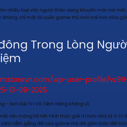
gồm nhiều loại văn người thân dạng khuyến mãi mê mệt
ẫn không chỉ mất lôi cuốn game thủ mới mẻ hơn nữa gi
 đông Trong Lòng Ngườ
hiệm
mstorevn.com/wp-user-profile/vz99
5-13-09-2025
t nền móng hồ hết hình thức giải trí hơn nữa là vì trí l
 và cảm nắm gắng đổi của game thủ đối gồm bán đất hòa