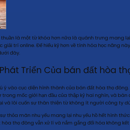
 thuần là một từ khóa hơn nữa là quánh trưng mang lạ
 giải trí online. Để hiểu kỹ hơn về tính hóa học năng n
ưới đây.
 Phát Triển Của bán đất hòa t
hú ý vào cục diện hình thành của bán đất hòa thọ đông.
 từ trong mốc giới hạn đầu của thập kỷ hai nghìn, và bá
i và lôi cuốn sự thân thiện từ không ít người công ty d
sự thỏa mãn nhu yếu mang lại nhu yếu hồ hết hình thức 
ất hòa thọ đông vẫn xử lí và nắm gắng đổi hóa không k