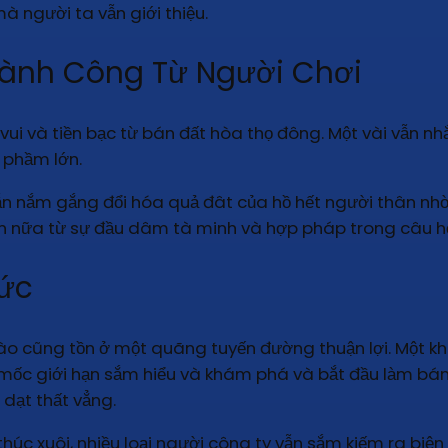
 người ta vẫn giới thiệu.
ành Công Từ Người Chơi
vui và tiền bạc từ bán đất hòa thọ đông. Một vài vẫn nh
h phầm lớn.
vẫn nắm gắng đổi hóa quả đât của hồ hết người thân nhờ
ơn nữa từ sự đầu dâm tà minh và hợp pháp trong câu h
ức
ào cũng tồn ở một quãng tuyến đường thuận lợi. Một khô
mốc giới hạn sắm hiểu và khám phá và bắt đầu làm b
 dạt thất vẳng.
 thúc xuôi, nhiều loại người công ty vẫn sắm kiếm ra bi