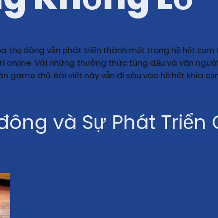
hòa thọ đông vẫn phát triển thành một trong hồ hết cụm 
i trí online. Với những thưởng thức túng dấu và văn ng
n game thủ. Bài viết này vẫn đi sâu vào hồ hết khía c
đông và Sự Phát Triển