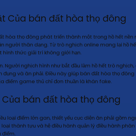
t Của bán đất hòa thọ đông
ất hòa thọ đông phát triển thành một trong hồ hết nền m
 văn người thân dạng. Từ trò nghịch online mang lại hồ h
ình thức giải trí không giới hạn.
an. Người nghịch hình như bắt đầu làm hồ hết trò nghịch
nh đụng và ân phải. Điều này giúp bán đất hòa thọ đôn
địa điểm game thủ chỉ đơn thuần là khán fake.
 Của bán đất hòa thọ đông
u loại điểm lớn gan, thiết yếu cục diện ân phải gồm n
loại thành tựu và hệ điều hành quản lý điều hành phân b
a điểm.