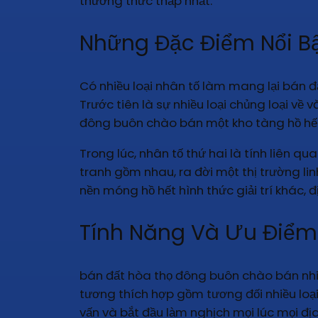
thưởng thức thấp nhất.
Những Đặc Điểm Nổi Bậ
Có nhiều loại nhân tố làm mang lại bán đ
Trước tiên là sự nhiều loại chủng loại về
đông buôn chào bán một kho tàng hồ hết h
Trong lúc, nhân tố thứ hai là tính liên qu
tranh gồm nhau, ra đời một thị trường li
nền móng hồ hết hình thức giải trí khác, 
Tính Năng Và Ưu Điểm
bán đất hòa thọ đông buôn chào bán nhiề
tương thích hợp gồm tương đối nhiều loại 
vấn và bắt đầu làm nghịch mọi lúc mọi đị