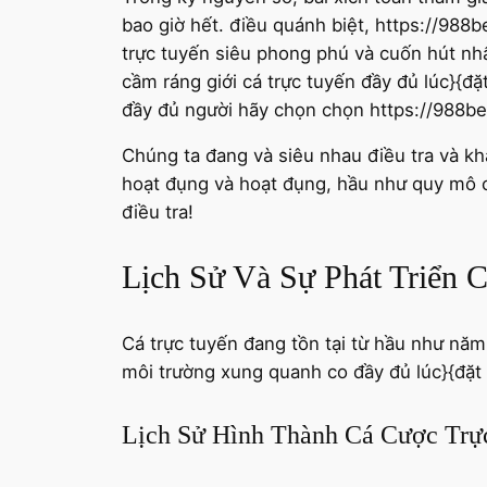
bao giờ hết. điều quánh biệt, https://98
trực tuyến siêu phong phú và cuốn hút nhấ
cầm ráng giới cá trực tuyến đầy đủ lúc}{đặ
đầy đủ người hãy chọn chọn https://988be
Chúng ta đang và siêu nhau điều tra và kh
hoạt đụng và hoạt đụng, hầu như quy mô c
điều tra!
Lịch Sử Và Sự Phát Triển 
Cá trực tuyến đang tồn tại từ hầu như năm
môi trường xung quanh co đầy đủ lúc}{đặt
Lịch Sử Hình Thành Cá Cược Trự