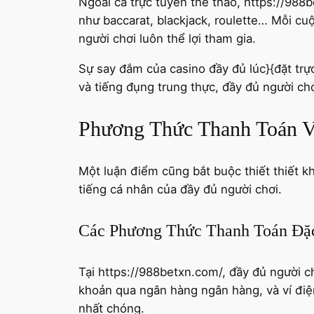
Ngoài cá trực tuyến thể thao, https://98
như baccarat, blackjack, roulette… Mỗi cuộ
người chơi luôn thể lợi tham gia.
Sự say đắm của casino đầy đủ lúc}{đặt trự
và tiếng đụng trung thực, đầy đủ người ch
Phương Thức Thanh Toán V
Một luận điểm cũng bắt buộc thiết thiết k
tiếng cá nhân của đầy đủ người chơi.
Các Phương Thức Thanh Toán Đặc
Tại https://988betxn.com/, đầy đủ người 
khoản qua ngân hàng ngân hàng, và ví điện
nhất chóng.