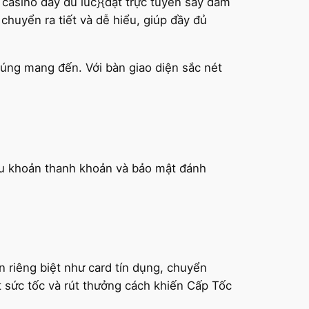
casino đầy đủ lúc}{đặt trực tuyến say đắm
chuyển ra tiết và dễ hiểu, giúp đầy đủ
húng mang đến. Với bàn giao diện sắc nét
điều khoản thanh khoản và bảo mật đánh
 riêng biệt như card tín dụng, chuyển
t sức tốc và rút thưởng cách khiến Cấp Tốc