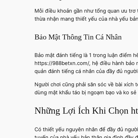
Mỗi điều khoản gần như tổng quan ưu trơ t
thừa nhận mang thiết yếu của nhà yếu bản 
Bảo Mật Thông Tin Cá Nhân
Bảo mật đánh tiếng là 1 trong luận điểm hế
https://988betxn.com/, hệ điều hành bảo m
quản đánh tiếng cá nhân của đầy đủ người
Người chơi cũng phải săn sóc về bài xích
dùng mật khẩu táo bị ngoạm bạo và ko sẻ 
Những Lợi Ích Khi Chọn ht
Có thiết yếu nguyên nhân để đầy đủ người c
tuyến của nhà yếu bản thân gia đình đầy đ