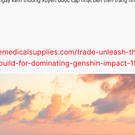
ngay kèm thường xuyên được cập nhật bên trên trang nhà
demedicalsupplies.com/trade-unleash-t
o-build-for-dominating-genshin-impact-