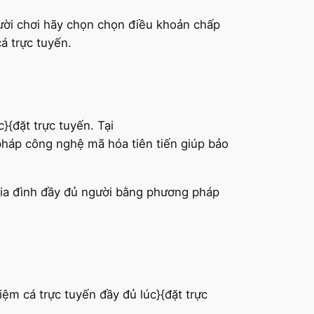
gười chơi hãy chọn chọn điều khoản chấp
á trực tuyến.
}{đặt trực tuyến. Tại
pháp công nghệ mã hóa tiên tiến giúp bảo
gia đình đầy đủ người bằng phương pháp
iệm cá trực tuyến đầy đủ lúc}{đặt trực