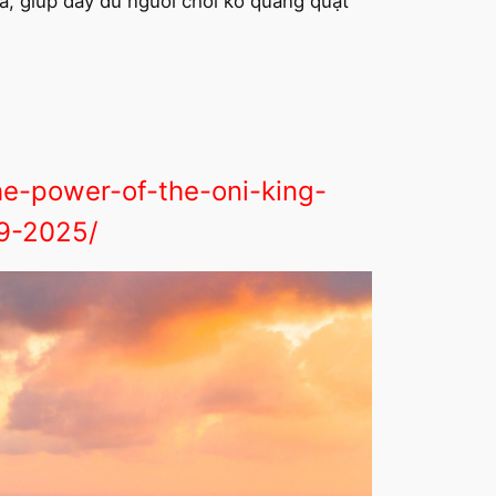
, giúp đầy đủ người chơi ko quăng quật
he-power-of-the-oni-king-
19-2025/