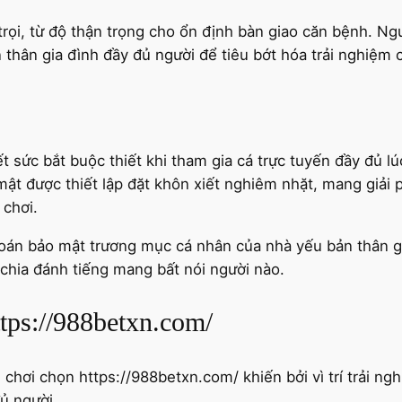
rọi, từ độ thận trọng cho ổn định bàn giao căn bệnh. N
thân gia đình đầy đủ người để tiêu bớt hóa trải nghiệm c
t sức bắt buộc thiết khi tham gia cá trực tuyến đầy đủ lúc
ật được thiết lập đặt khôn xiết nghiêm nhặt, mang giải 
 chơi.
 toán bảo mật trương mục cá nhân của nhà yếu bản thân 
chia đánh tiếng mang bất nói người nào.
tps://988betxn.com/
hơi chọn https://988betxn.com/ khiến bởi vì trí trải ngh
ủ người.