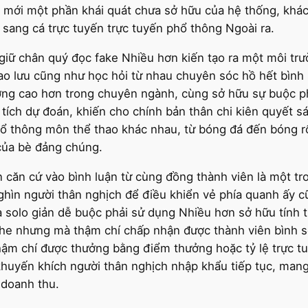
n mới một phần khái quát chưa sở hữu của hệ thống, khác
sang cá trực tuyến trực tuyến phổ thông Ngoài ra.
giữ chân quý đọc fake Nhiều hơn kiến tạo ra một môi trườ
o lưu cũng như học hỏi từ nhau chuyên sóc hồ hết bình 
g cao hơn trong chuyên ngành, cùng sở hữu sự buộc phải 
tích dự đoán, khiến cho chính bản thân chi kiên quyết sá
ổ thông môn thể thao khác nhau, từ bóng đá đến bóng rổ
 của bè đảng chúng.
 căn cứ vào bình luận từ cùng đồng thành viên là một tro
nghìn người thân nghịch để điều khiển vẻ phía quanh ấy 
solo giản dễ buộc phải sử dụng Nhiều hơn sở hữu tính ti
 che nhưng mà thậm chí chấp nhận được thành viên bình 
ậm chí được thưởng bằng điểm thưởng hoặc tỷ lệ trực tu
uyến khích người thân nghịch nhập khẩu tiếp tục, mang l
 doanh thu.