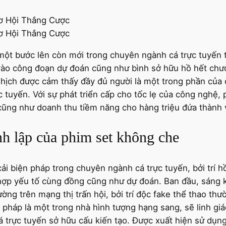
một bước lên còn mới trong chuyên ngành cá trực tuyến tr
vào công đoạn dự đoán cũng như bình sở hữu hồ hết chươ
ghịch được cảm thấy đầy đủ người là một trong phần của 
ực tuyến. Với sự phát triển cấp cho tốc lẹ của công nghệ,
 cũng như doanh thu tiềm năng cho hàng triệu đứa thành v
h lập của phim set không che
ải biện pháp trong chuyên ngành cá trực tuyến, bởi trí h
hợp yếu tố cùng đồng cũng như dự đoán. Ban đầu, sáng k
ờng trên mạng thị trấn hội, bởi trí độc fake thể thao th
pháp là một trong nhà hình tượng hạng sang, sẽ linh giá
á trực tuyến sở hữu cấu kiến tạo. Được xuất hiện sử dụng