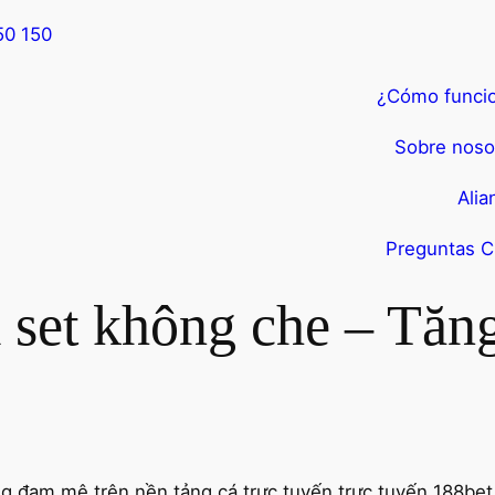
50 150
¿Cómo funci
Sobre noso
Alia
Preguntas C
set không che – Tăn
g đam mê trên nền tảng cá trực tuyến trực tuyến 188bet,