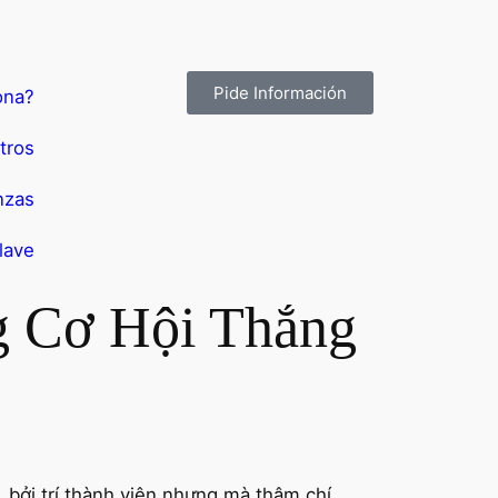
Pide Información
ona?
tros
nzas
lave
g Cơ Hội Thắng
 bởi trí thành viên nhưng mà thậm chí