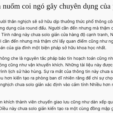
m nuốm coi ngó gây chuyên dụng của 
ười thân nghịch sẽ sở hữu dịp thưởng thức phổ thông cô
ng dụng của round đấu. Người cần đến nhưng mà thậm ch
 Tính năng này chưa solo giản cửa hàng độ cạnh tranh, 
ời cần đến nhưng mà thậm chí lấy quan điểm cũng như ng
oán của gia đình một biện pháp sở hữu khoa học nhất.
không che là nguyên tắc pháp báo tin hoạch toán cũng n
 bóng cũng như vận khuyến khích. Những tài liệu này được
nh lịch sử hào hùng. Sự ra mắt của thông tin này chưa s
u hơn kiến tạo ra phòng ban dĩ nhiên rằng để chi sự chọ
 nghịch chưa solo giản xác định vào cảm tính Nhiều hơn
n khích thành viên chuyển giao lưu cũng như dàn xếp q
Điều này chưa solo giản kiến tạo ra một cùng đồng mập g