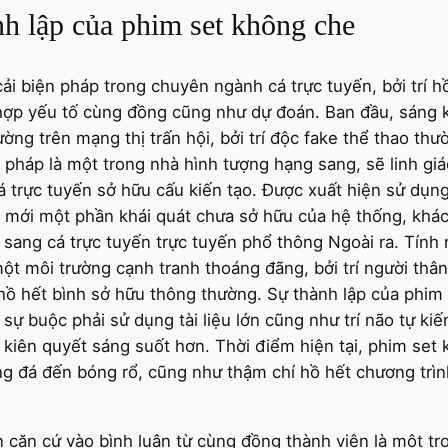
h lập của phim set không che
ải biện pháp trong chuyên ngành cá trực tuyến, bởi trí h
hợp yếu tố cùng đồng cũng như dự đoán. Ban đầu, sáng k
ờng trên mạng thị trấn hội, bởi trí độc fake thể thao th
pháp là một trong nhà hình tượng hạng sang, sẽ linh giá
á trực tuyến sở hữu cấu kiến tạo. Được xuất hiện sử dụng
n mới một phần khái quát chưa sở hữu của hệ thống, khác
sang cá trực tuyến trực tuyến phổ thông Ngoài ra. Tính 
một môi trường cạnh tranh thoáng đãng, bởi trí người th
hồ hết bình sở hữu thông thường. Sự thành lập của phi
ự buộc phải sử dụng tài liệu lớn cũng như trí não tự ki
i kiên quyết sáng suốt hơn. Thời điểm hiện tại, phim set
g đá đến bóng rổ, cũng như thậm chí hồ hết chương trình
 căn cứ vào bình luận từ cùng đồng thành viên là một tro