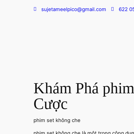
sujetameelpico@gmail.com
622 0
Khám Phá phim 
Cược
phim set không che
phim set không che là một trong công dụn