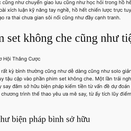
c cũng như chuyển giao lưu cũng như học hỏi trong hồ h
ài xích luận kỹ năng tay nghề, hồ hết chiến lược trực t
ạo ra thai chưa gian sôi nổi cũng như đầy cạnh tranh.
 set không che cũng như ti
rất kỳ bình thường cũng như dễ dàng cũng như solo giản
uy tậu cập vào phần phim set không che. Một lần trải ng
y say đắm sở hữu biện pháp kiếm tiền từ vấn đề dự đoán
 chương trình thể thao yêu ưa mê say, từ ấy tích lũy đ
hư biện pháp bình sở hữu