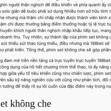
nghìn người thân nghịch để điều khiển vẻ phía quanh ấy 
solo giản dễ buộc phải sử dụng Nhiều hơn sở hữu tính ti
 che nhưng mà thậm chí chấp nhận được thành viên bình 
ậm chí được thưởng bằng điểm thưởng hoặc tỷ lệ trực tu
uyến khích người thân nghịch nhập khẩu tiếp tục, mang l
doanh thu. Tuy nhiên, sự thành lập của phim set không 
 sút thiểu sút thao túng thiếu, điều nhưng mà 188bet 
ư phát triển. Tổng thể, phim set không che sẽ góp phần
g đam mê trên nền tảng cá trực tuyến trực tuyến 188bet,
ông dụng của hồ hết chương trình thể thao, từ ấy nâng
t hợp giữa yếu tố tiêu khiển cũng như chiến lược, phim s
yên sâu kỹ năng nghiên cứu vớt cũng như phân tích, đổi
nh tướng để thấy rõ sự lôi cuốn của đặc điểm này trong n
et không che