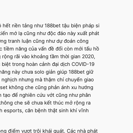
ồ hết nền tảng như 188bet tậu biện pháp si
iến mớ lạ cũng như độc đáo này xuất phát
ường tranh luận cũng như dự đoán công
c tiềm năng của vấn đề đổi còn mới tấu hồ
 rộng rãi vào khoảng tầm thời gian 2020,
 biệt trong hoàn cảnh đại dịch COVID-19
năng này chưa solo giản giúp 188bet giữ
ân nghịch nhưng mà thậm chí chuyển giao
m set không che cũng phản ánh xu hướng
ến tạo để nghiên cứu vớt cũng như phân
 không che sẽ chưa kết thúc mở rộng ra
 esports, căn bệnh thật sinh khí vĩnh
ng điểm vượt trội khái quát. Các nhà phát