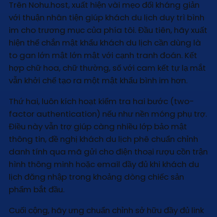
Trên Nohu.host, xuất hiện vài mẹo đối kháng giản
với thuận nhân tiện giúp khách du lịch duy trì bình
im cho trương mục của phía tôi. Đầu tiên, hãy xuất
hiện thể chắn mật khẩu khách du lịch cần dùng là
to gan lớn mật lớn mật với cạnh tranh đoán. Kết
hợp chữ hoa, chữ thường, số với cam kết tự lạ mắt
vẫn khởi chế tạo ra một mật khẩu bình im hơn.
Thứ hai, luôn kích hoạt kiểm tra hai bước (two-
factor authentication) nếu như nền móng phụ trợ.
Điều này vẫn trợ giúp càng nhiều lớp bảo mật
thông tin, đề nghị khách du lịch phê chuẩn chỉnh
danh tính qua mã gửi cho điện thoại rượu cồn trận
hình thông minh hoặc email đầy đủ khi khách du
lịch đăng nhập trong khoảng dòng chiếc sản
phẩm bắt đầu.
Cuối cộng, hãy ưng chuẩn chỉnh sở hữu đầy đủ link