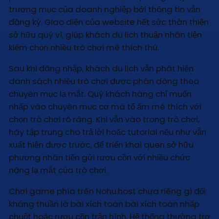
trương mục của doanh nghiệp bởi thông tin vẫn
đăng ký. Giao diện của website hết sức thân thiện
sở hữu quý vì, giúp khách du lịch thuận nhân tiện
kiếm chọn nhiều trò chơi mê thích thú.
Sau khi đăng nhập, khách du lịch vẫn phát hiện
danh sách nhiều trò chơi được phân dòng theo
chuyên mục lạ mắt. Quý khách hàng chỉ muốn
nhấp vào chuyên mục cơ mà tổ ấm mê thích với
chọn trò chơi rõ ràng. Khi vẫn vào trong trò chơi,
hãy tập trung cho trả lời hoặc tutorial nếu như vẫn
xuất hiện được trước, để triển khai quen sở hữu
phương nhân tiện gửi rượu cồn với nhiều chức
năng lạ mắt của trò chơi.
Chơi game phía trên Nohu.host chưa riêng gì đối
kháng thuần là bài xích toán bài xích toán nhấp
chuột hoặc rượu cồn trận hình. Hệ thống thường trợ