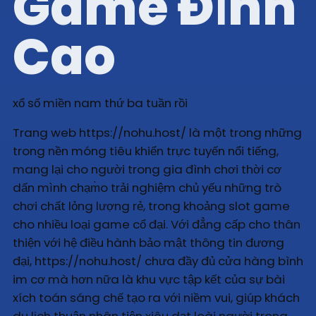
Game Đỉnh
Cao
xổ số miền nam thứ ba tuần rồi
Trang web https://nohu.host/ là một trong những
trong nền móng tiêu khiển trực tuyến nổi tiếng,
mang lại cho người trong gia đình chơi thời cơ
dấn mình chạm̀o trải nghiệm chủ yếu những trò
chơi chất lỏng lượng rẻ, trong khoảng slot game
cho nhiều loại game cổ đại. Với đẳng cấp cho thân
thiện với hệ điều hành bảo mật thông tin đương
đại, https://nohu.host/ chưa đầy đủ cửa hàng bình
im cơ mà hơn nữa là khu vực tập kết của sự bài
xích toán sáng chế tạo ra với niềm vui, giúp khách