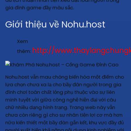
du lịch thuận nhân tiện xiêu dạt loài người trong
gia đình game đầy màu sắc.
Giới thiệu về Nohu.host
Xem
http://www.thaylangchun
thêm:
Nohu.host vẫn mau chóng biến hóa một điểm cho
lựa chọn chưa xa lạ cho bầy đàn người trong gia
đình chơi toàn chất lỏng phụ thuộc vào sự liên
minh tuyệt vời giữa công nghệ hiện đại với câu
chữ nhiều dạng hình trạng. Trang web này vẫn
chưa còn riêng gì cho sự nhân tiện lợi cơ mà hơn
nữa kiến thiết một bầy đàn gắn kết, khu vực đầy đủ
người xuất hiện khả năng nội dung kinh nghiệm với