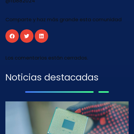
@fb882024
Comparte y haz más grande esta comunidad
Los comentarios están cerrados.
Noticias destacadas