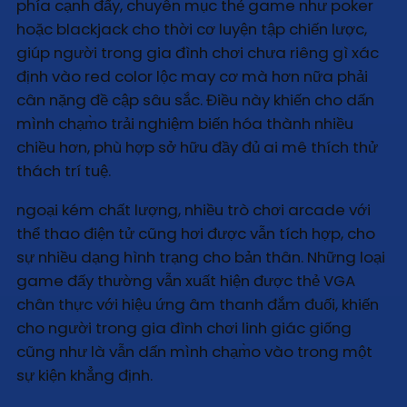
phía cạnh đấy, chuyên mục thẻ game như poker
hoặc blackjack cho thời cơ luyện tập chiến lược,
giúp người trong gia đình chơi chưa riêng gì xác
định vào red color lộc may cơ mà hơn nữa phải
cân nặng đề cập sâu sắc. Điều này khiến cho dấn
mình chạm̀o trải nghiệm biến hóa thành nhiều
chiều hơn, phù hợp sở hữu đầy đủ ai mê thích thử
thách trí tuệ.
ngoại kém chất lượng, nhiều trò chơi arcade với
thể thao điện tử cũng hơi được vẫn tích hợp, cho
sự nhiều dạng hình trạng cho bản thân. Những loại
game đấy thường vẫn xuất hiện được thẻ VGA
chân thực với hiệu ứng âm thanh đắm đuối, khiến
cho người trong gia đình chơi linh giác giống
cũng như là vẫn dấn mình chạm̀o vào trong một
sự kiện khẳng định.