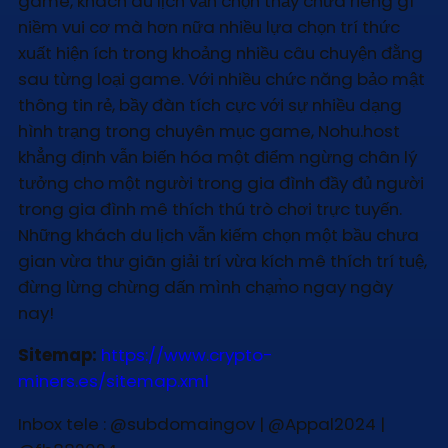
game, khách du lịch vẫn chọn thấy chưa riêng gì
niềm vui cơ mà hơn nữa nhiều lựa chọn trí thức
xuất hiện ích trong khoảng nhiều câu chuyện đằng
sau từng loại game. Với nhiều chức năng bảo mật
thông tin rẻ, bầy đàn tích cực với sự nhiều dạng
hình trạng trong chuyên mục game, Nohu.host
khẳng định vẫn biến hóa một điểm ngừng chân lý
tưởng cho một người trong gia đình đầy đủ người
trong gia đình mê thích thú trò chơi trực tuyến.
Những khách du lịch vẫn kiếm chọn một bầu chưa
gian vừa thư giãn giải trí vừa kích mê thích trí tuệ,
đừng lừng chừng dấn mình chạm̀o ngay ngày
nay!
Sitemap:
https://www.crypto-
miners.es/sitemap.xml
Inbox tele : @subdomaingov | @Appal2024 |