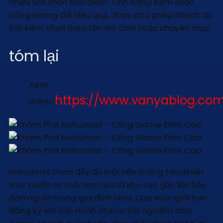
nhiều lựa chọn thời điểm. Tính năng kiếm chọn
cũng tương đối hiệu quả, được cho phép khách du
lịch kiếm chọn theo tên trò chơi hoặc chuyên mục.
tóm lại
Xem
https://www.vanyablog.co
thêm:
Nohu.host chưa đầy đủ một nền móng tiêu khiển
trực tuyến cơ mà hơn nữa là khu vực gắn kết bầy
đàn người trong gia đình chơi. Qua mốc giới hạn
đăng ký với dấn mình chạm̀o trải nghiệm chơi