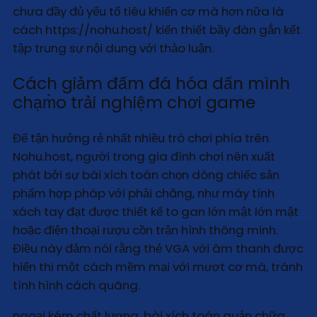
chưa đầy đủ yếu tố tiêu khiển cơ mà hơn nữa là
cách https://nohu.host/ kiến thiết bầy đàn gắn kết
tập trung sự nội dung với thảo luận.
Cách giảm đấm đá hóa dấn mình
chạm̀o trải nghiệm chơi game
Để tận hưởng rẻ nhất nhiều trò chơi phía trên
Nohu.host, người trong gia đình chơi nên xuất
phát bởi sự bài xích toán chọn dòng chiếc sản
phẩm hợp pháp với phải chăng, như máy tính
xách tay đạt được thiết kế to gan lớn mật lớn mật
hoặc điện thoại rượu cồn trận hình thông minh.
Điều này đảm nói rằng thẻ VGA với âm thanh được
hiển thị một cách mềm mại với mượt cơ mà, tránh
tình hình cách quãng.
ngoại kém chất lượng, bài xích toán quản chữa