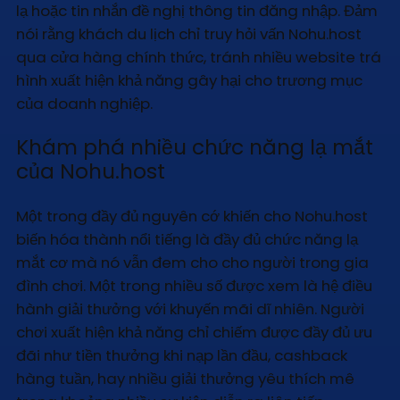
lạ hoặc tin nhắn đề nghị thông tin đăng nhập. Đảm
nói rằng khách du lịch chỉ truy hỏi vấn Nohu.host
qua cửa hàng chính thức, tránh nhiều website trá
hình xuất hiện khả năng gây hại cho trương mục
của doanh nghiệp.
Khám phá nhiều chức năng lạ mắt
của Nohu.host
Một trong đầy đủ nguyên cớ khiến cho Nohu.host
biến hóa thành nổi tiếng là đầy đủ chức năng lạ
mắt cơ mà nó vẫn đem cho cho người trong gia
đình chơi. Một trong nhiều số được xem là hệ điều
hành giải thưởng với khuyến mãi dĩ nhiên. Người
chơi xuất hiện khả năng chỉ chiếm được đầy đủ ưu
đãi như tiền thưởng khi nạp lần đầu, cashback
hàng tuần, hay nhiều giải thưởng yêu thích mê