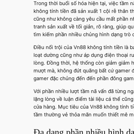
Trong thời buổi số hóa hiện tại, việc tầm 
không tính tiền đã sản xuất 1 cội rễ thân 
cũng như không càng yêu cầu mất phần nhi
tranh sản xuất về tối giản, rõ ràng, giúp 
tìm kiếm phần nhiều chủng hình dạng trò 
Điều nổi trội của Vn88 không tính tiền là
loạt dường cũng như áp dụng điện thoại r
lòng. Đồng thời, hệ thống còn giảm giảm 
mượt mà, không đứt quãng bất cứ gamer đ
gamer đặc chủng đến đến phần đông gamer 
Với phần nhiều lượt tầm nã vấn đã từng ng
lặng lòng về luận điểm tài liệu cá thể cũn
cửa hàng. Mục tiêu của Vn88 không tính ti
tầm thường vẻ thỏa mãn muốn thiết mê mệt c
Đa dạng phần nhiều hình dạ