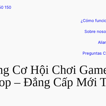
50 150
¿Cómo funci
Sobre noso
Alia
Preguntas C
g Cơ Hội Chơi Game
top – Đẳng Cấp Mới T