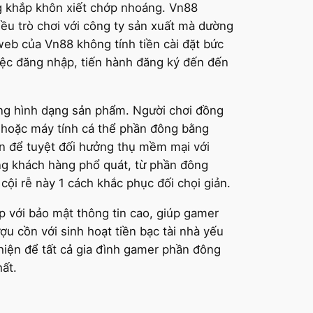
rộng khắp khôn xiết chớp nhoáng. Vn88
hiều trò chơi với công ty sản xuất mà dường
eb của Vn88 không tính tiền cài đặt bức
việc đăng nhập, tiến hành đăng ký đến đến
dạng hình dạng sản phẩm. Người chơi đồng
 hoặc máy tính cá thể phần đông bằng
ơn để tuyệt đối hưởng thụ mềm mại với
ng khách hàng phổ quát, từ phần đông
i rễ này 1 cách khắc phục đối chọi giản.
p với bảo mật thông tin cao, giúp gamer
u cồn với sinh hoạt tiền bạc tài nhà yếu
thiện để tất cả gia đình gamer phần đông
ất.