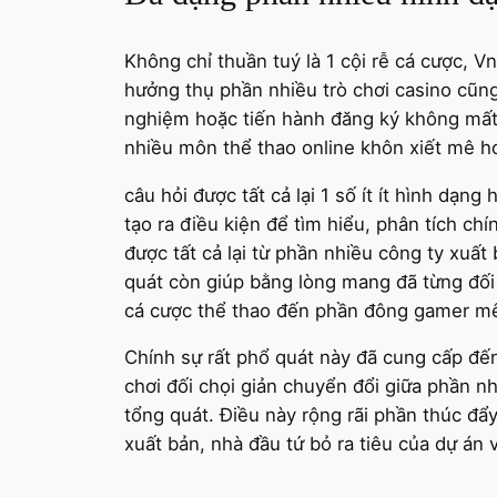
Không chỉ thuần tuý là 1 cội rễ cá cược, V
hưởng thụ phần nhiều trò chơi casino cũng 
nghiệm hoặc tiến hành đăng ký không mất m
nhiều môn thể thao online khôn xiết mê h
câu hỏi được tất cả lại 1 số ít ít hình dạn
tạo ra điều kiện để tìm hiểu, phân tích ch
được tất cả lại từ phần nhiều công ty xuấ
quát còn giúp bằng lòng mang đã từng đối 
cá cược thể thao đến phần đông gamer mê
Chính sự rất phổ quát này đã cung cấp đế
chơi đối chọi giản chuyển đổi giữa phần nh
tổng quát. Điều này rộng rãi phần thúc đẩy
xuất bản, nhà đầu tứ bỏ ra tiêu của dự án