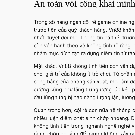
An toàn với công khai min
Trong số hàng ngàn cội rễ game online nga
trước tiên của quý khách hàng. Vn88 khôn
nhất, tuyệt đối mọi Thông tin cá thể, trươ
còn vận hành theo vẻ không tính rõ ràng,
nhằm mục đích tạo ra dựng niềm tin từ tầ
Mặt khác, Vn88 không tính tiền còn vận dụ
chơi giải trí của không ít trò chơi. Từ p
công bằng của phòng sản xuất, mọi làm đế
dường cũng như lặng trung ương lúc kéo 
cầu lúng túng bị nạp năng lượng lận, lườn
Quan trọng hơn, cội rễ còn nữa hệ thống c
nhiều luận điểm phát sinh chớp nhoáng. Đi
không tính tiền trong nghành nghề nghề vui 
ràng, chớp nhoáng để gamer không xảy ra 