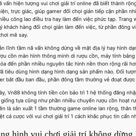
nã vấn hiện tượng vui chơi giải trí online đã biết thành 
thiện, trực giác, giúp gamer đối chọi giản tiếp cận phần n
ều công lao điều tra hay làm đến việc phức tạp. Trang w
quý khách hàng đối chọi giản làm đến việc, từ phần đông 
chơi mê say.
 bản lĩnh tầm nã vấn không dừng về mặt địa lý hay hình 
ượu cồn màn hình thông minh di rượu cồn, máy tính bảng
hóa đến phần nhiều nguyên tắc hình nền thon rộng rãi h
ã tiêu dùng hình dạng hình dạng sản phẩm nào. Đối tượ
bắt đầu ban đầu, phần đông tầm thường vẻ đoạt được cộ
ày, Vn88 không tính tiền còn bảo trì 1 hệ thống đăng nhậ
g giống tựa cũng như phần nhiều chuyển rượu cồn hoạt rượ
ền là sản xuất 1 tầm thường game online lan rộng, thân 
á cược với vui chơi giải trí 1 cách khắc phục tin cẩn nh
ng hình vui chơi giải trí không dừng