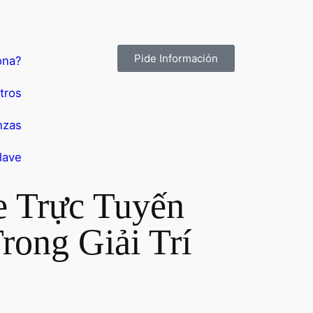
Pide Información
ona?
tros
nzas
lave
 Trực Tuyến
rong Giải Trí