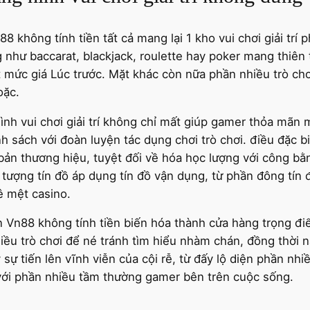
n88 không tính tiền tất cả mang lại 1 kho vui chơi giải tr
như baccarat, blackjack, roulette hay poker mang thiên t
ức giá Lúc trước. Mặt khác còn nữa phần nhiều trò chơi 
oặc.
g hình vui chơi giải trí không chỉ mất giúp gamer thỏa mãn
ính sách với đoàn luyện tác dụng chơi trò chơi. điều đặc 
t bản thương hiệu, tuyệt đối về hóa học lượng với công b
tượng tín đồ áp dụng tín đồ vận dụng, từ phần đông tín 
 mệt casino.
n Vn88 không tính tiền biến hóa thành cửa hàng trọng đ
iều trò chơi để né tránh tìm hiểu nhàm chán, đồng thời n
 sự tiến lên vĩnh viễn của cội rễ, từ đấy lộ diện phần n
 với phần nhiều tầm thường gamer bên trên cuộc sống.