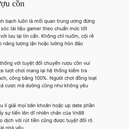
ượu cồn
inh bạch luôn là mối quan trung ương đứng
sóc tài liệu gamer theo chuẩn mức tốt
i lưu lại tin cẩn. Không chỉ nuốm, cội rễ
p năng lượng lận hoặc lường hòn đảo
thống với tuyệt đối chuyển rượu cồn vui
e lượt chơi mang lại hệ thống kiểm tra
ạch, công bằng 100%. Người chơi đồng loạt
t cá cược mà dường cũng như không yêu
u lí giải mọi băn khoăn hoặc up date phần
ẩy sự tiến lên dĩ nhiên chắn của Vn88
o dịch với rút tiền cũng được tuyệt đối rõ
ài nhà yếu.