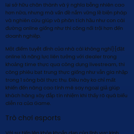
lại sở hữu chân thành và ý nghĩa bỗng nhiên cao
hơn nữa, nhưng mà vấn đề nắm vững lề biện pháp
và nghiên cứu giúp và phân tích hầu như con cái
đường online giống như thi công nổi trội hơn đến
doanh nghiệp.
Một điểm tuyệt đỉnh của nhà cái không nghỉ}{đặt
online là năng lực liên tưởng với dealer trong
khoảng time thực qua công dụng livestream, thi
công phiêu bạt trung thực giống như vẫn gia nhập
trong 1 sòng bài thực thụ. Điều này ko chỉ mất
khiến đến nâng cao tính mê say ngoại giả giúp
khách hàng xây đắp tín nhiệm khi thấy rõ quá biểu
diễn ra của Game.
Trò chơi esports
Với sự tiến lên khỏe khoắn dạn của lĩnh vực kinh