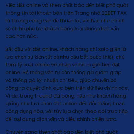
Việc đặt online và then chốt báo đến biết phổ quát
thông tin tài khoản bên trên Trang nhà 22BET TAX
là 1 trong công vấn đề thuận lợi, với hầu như chính
sách hỗ phụ trợ khách hàng loại dung dịch vấn
cao hơn nữa.
Bắt đầu với đặt online, khách hàng chỉ solo giản là
lựa chọn sự kiện tất cả nhu cầu bắt buộc thiết, chú
tâm tỷ suất online và nhập số bỏ ra giá tiền đặt
online. Hệ thống vẫn tự cồn thống gà giám giáp
và thống gà lợi nhuận chỉ tiêu, giúp chuyển bỏ
công ra quyết định dựa bên trên dữ liệu chính xác.
Ví dụ, trong 1 round đá bóng, hầu như khách hàng
giống như lựa chọn đặt online đến đội thắng hoặc
công dụng hòa, với tùy lựa chọn theo dõi trực tiếp
để loại dung dịch vấn và điều chỉnh chiến lược.
Chuyển sang then chốt báo đến biết phổ quát