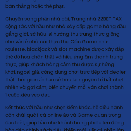
bàn thắng hoặc thẻ phạt.
Chuyển sang phần nhà cái, Trang nhà 22BET TAX
cộng tác với hầu như nhà xây đắp game hàng đầu
gắng giới, sở hữu lại hưởng thụ trung thực giống
như vẫn ở nhà cái thực thụ. Các Game như
roulette, blackjack và slot machine được xây đắp
thẻ đồ họa chân thật và hiệu ứng âm thanh trung
thực, giúp khách hàng cảm thu được sự hứng
khởi. ngoại giả, công dụng chơi trực tiếp với dealer
thật thời gian ấn hạn sở hữu lại nguyên tố bất chợt
nhiên và gợi cảm, biến chuyển mỗi ván chơi thành
1 cuộc xiêu vẹo dạt.
Kết thúc với hầu như chọn kiếm khác, hệ điều hành
còn khái quát cá online ảo và Game quan trọng
đặc biệt, giúp hầu như khách hàng phiêu lưu đông
hòn đảo chính sách tiêu khiển mới. Tất cả phần lớn