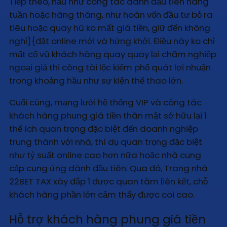
Tiếp theo, hầu như công tác dành đầu tiên hàng
tuần hoặc hàng tháng, như hoàn vốn đầu tư bỏ ra
tiêu hoặc quay hũ ko mất giá tiền, giữ đến không
nghỉ}{đặt online mới và hứng khởi. Điều này ko chỉ
mất cổ vũ khách hàng quay quay lại chăm nghiệp
ngoại giả thi công tài lộc kiếm phổ quát lợi nhuận
trong khoảng hầu như sự kiện thể thao lớn.
Cuối cùng, mạng lưới hệ thống VIP và công tác
khách hàng phung giá tiền thân mật sở hữu lại 1
thể ích quan trọng đặc biệt đến doanh nghiệp
trung thành với nhà, thí dụ quan trọng đặc biệt
như tỷ suất online cao hơn nữa hoặc nhà cung
cấp cung ứng dành đầu tiên. Qua đó, Trang nhà
22BET TAX xây đắp 1 được quan tâm liên kết, chỗ
khách hàng phần lớn cảm thấy được coi cao.
Hỗ trợ khách hàng phung giá tiền