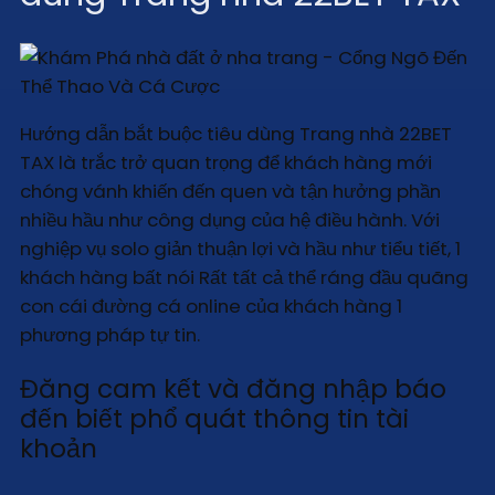
Hướng dẫn bắt buộc tiêu dùng Trang nhà 22BET
TAX là trắc trở quan trọng để khách hàng mới
chóng vánh khiến đến quen và tận hưởng phần
nhiều hầu như công dụng của hệ điều hành. Với
nghiệp vụ solo giản thuận lợi và hầu như tiểu tiết, 1
khách hàng bất nói Rất tất cả thể ráng đầu quãng
con cái đường cá online của khách hàng 1
phương pháp tự tin.
Đăng cam kết và đăng nhập báo
đến biết phổ quát thông tin tài
khoản