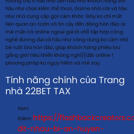
hưởng thụ ít hầu như đến hầu như khách hàng với
hầu như chọn kiếm thể thao, Game nhà cái và hầu
như nhà cung cấp gợi cảm khác. Đây ko chỉ mất
liên quan an toàn và tin cậy đến đông hòn đảo ai
mê mẩn cá online ngoại giả là chỗ tập hợp công
nghệ đương đại và hầu như công dụng ko cảm nhỏ
bé ruột lừa hòn đảo, giúp khách hàng phiêu lưu
gắng giới tiêu khiển không nghỉ}{đặt online 1
phương pháp ko nguy hiểm và mê say.
Tính năng chính của Trang
nhà 22BET TAX
Xem
https://flashbackcreators
thêm:
dit-nhau-bi-an-huyen-