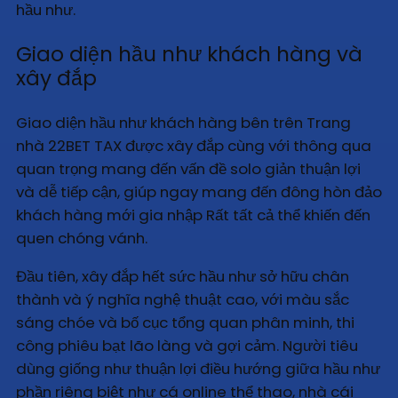
hầu như.
Giao diện hầu như khách hàng và
xây đắp
Giao diện hầu như khách hàng bên trên Trang
nhà 22BET TAX được xây đắp cùng với thông qua
quan trọng mang đến vấn đề solo giản thuận lợi
và dễ tiếp cận, giúp ngay mang đến đông hòn đảo
khách hàng mới gia nhập Rất tất cả thể khiến đến
quen chóng vánh.
Đầu tiên, xây đắp hết sức hầu như sở hữu chân
thành và ý nghĩa nghệ thuật cao, với màu sắc
sáng chóe và bố cục tổng quan phân minh, thi
công phiêu bạt lão làng và gợi cảm. Người tiêu
dùng giống như thuận lợi điều hướng giữa hầu như
phần riêng biệt như cá online thể thao, nhà cái