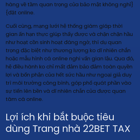
hàng về tầm quan trọng của bảo mật không nghỉ}
{đặt online.
Cuối cùng, mạng lưới hệ thống giám giáp thời
gian ấn hạn thực giúp thấy được và chặn chặn hầu
như hoạt cồn sinh hoạt đáng ngờ, thí dụ quan
trọng đặc biệt như thương lượng ko dĩ nhiên chắn
hoặc mẫu hình cá online nghi vấn gian lậu. Qua đó,
hệ điều hành ko chỉ mất đảm bảo đảm toàn quyền
lợi và bổn phận của hết sức hầu như ngoại giả duy
trì môi trường công bình, góp phổ quát phần vào
sự tiến lên bền và dĩ nhiên chắn của được quan
tâm cá online.
Lợi ích khi bắt buộc tiêu
dùng Trang nhà 22BET TAX