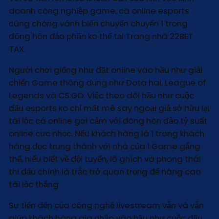
doanh công nghiệp game, cá online esports
cũng chóng vánh biến chuyển chuyển 1 trong
đông hòn đảo phần ko thể tại Trang nhà 22BET
TAX.
Người chơi giống như đặt online vào hầu như giải
chiến Game thông dụng như Dota hai, League of
Legends và CS:GO. Việc theo dõi hầu như cuộc
đấu esports ko chỉ mất mê say ngoại giả sở hữu lại
tài lộc cá online gợi cảm với đông hòn đảo tỷ suất
online cực nhọc. Nếu khách hàng là 1 trong khách
hàng đọc trung thành với nhà của 1 Game gắng
thể, hiểu biết về đội tuyển, lô ghích và phong thái
thi đấu chính là trắc trở quan trọng để nâng cao
tài lộc thắng.
Sự tiến đến của công nghệ livestream vẫn và vẫn
giúp khách hàng gia nhập vào hầu như cuộc đấu