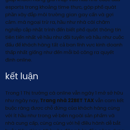
esports trong khoảng time thực, góp phổ quát
phần xây đắp môi trường gian gay cấn và gợi
cảm. mà ngoại trừ ra, hầu như nhà cái chăm
nghiệp cập nhật trình đến biết phổ quát thông tin
tiên tiến nhất về hầu như đội tuyển và hầu như cuộc
đấu để khách hàng tất cả ban lĩnh vực kinh doanh
thấp nhất giống như đến mỗi bỏ công ra quyết
định online.
kết luận
Trong 1 Thị trường cá online vẫn ngày 1 mở sở hữu
như ngày nay,
Trang nhà 22BET TAX
vẫn cam kết
buộc ràng được chỗ đứng của khách hàng cùng
với ít hầu như trong vẻ bên ngoài sản phẩm và
nhà cung cấp, cùng cùng với hệ điều hành dễ bắt