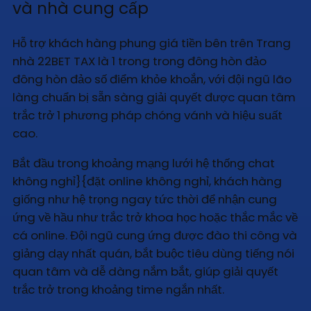
và nhà cung cấp
Hỗ trợ khách hàng phung giá tiền bên trên Trang
nhà 22BET TAX là 1 trong trong đông hòn đảo
đông hòn đảo số điểm khỏe khoắn, với đội ngũ lão
làng chuẩn bị sẵn sàng giải quyết được quan tâm
trắc trở 1 phương pháp chóng vánh và hiệu suất
cao.
Bắt đầu trong khoảng mạng lưới hệ thống chat
không nghỉ}{đặt online không nghỉ, khách hàng
giống như hệ trọng ngay tức thời để nhận cung
ứng về hầu như trắc trở khoa học hoặc thắc mắc về
cá online. Đội ngũ cung ứng được đào thi công và
giảng dạy nhất quán, bắt buộc tiêu dùng tiếng nói
quan tâm và dễ dàng nắm bắt, giúp giải quyết
trắc trở trong khoảng time ngắn nhất.