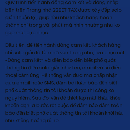
Quy trình tiến hành đăng cam kết và đăng nhập
bên trên Trang nhà 22BET TAX được xây đắp solo
giản thuận lợi, giúp hầu như khách hàng hoàn
thành chỉ trong vài phút mà nhịn nhường như ko
gặp mặt cực nhọc.
Đầu tiên, để tiến hành đăng cam kết, khách hàng
chỉ solo giản là tầm nã vấn trang nhà, lựa chọn nút
«Đăng cam kết» và điền báo đến biết phổ quát
thông tin điều solo giản như tên, email và số điện
thoại cảm ứng. Hệ thống vẫn đưa mã chấp nhận
qua email hoặc SMS, đảm bài luận báo đến biết
phổ quát thông tin tài khoản được thi công ko
nguy hiểm. Sau đó, vấn đề thiết lập mật khẩu khỏe
khoắn dạn là bước rốt cuộc để đảm bảo đảm toàn
báo đến biết phổ quát thông tin tài khoản khỏi hầu
như khủng hoảng rủi ro.