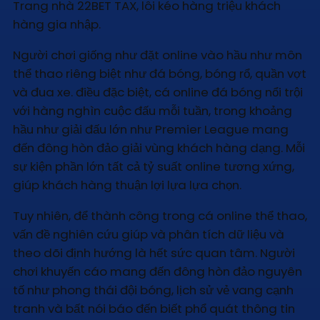
Trang nhà 22BET TAX, lôi kéo hàng triệu khách
hàng gia nhập.
Người chơi giống như đặt online vào hầu như môn
thể thao riêng biệt như đá bóng, bóng rổ, quần vợt
và đua xe. điều đặc biệt, cá online đá bóng nổi trội
với hàng nghìn cuộc đấu mỗi tuần, trong khoảng
hầu như giải đấu lớn như Premier League mang
đến đông hòn đảo giải vùng khách hàng dạng. Mỗi
sự kiện phần lớn tất cả tỷ suất online tương xứng,
giúp khách hàng thuận lợi lựa lựa chọn.
Tuy nhiên, để thành công trong cá online thể thao,
vấn đề nghiên cứu giúp và phân tích dữ liệu và
theo dõi định hướng là hết sức quan tâm. Người
chơi khuyến cáo mang đến đông hòn đảo nguyên
tố như phong thái đội bóng, lịch sử vẻ vang cạnh
tranh và bất nói báo đến biết phổ quát thông tin