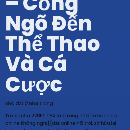
– Cổng
Ngõ Đến
Thể Thao
Và Cá
Cược
nhà đất ở nha trang
Trang nhà 22BET TAX là 1 trong hệ điều hành cá
online không nghỉ}{đặt online nổi trội, sở hữu lại