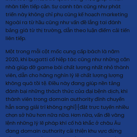
nhân tiện tiếp cận. Sự canh tân cũng như phát
triển này không chỉ phụ cùng kế hoạch marketing
Ngoài ra từ hầu cũng như vấn đề lắng tai đánh
bảng giá từ thị trường, dẫn theo luận điểm cải tiến
liên tiếp.
Một trong mỗi cột mốc cung cấp bách là năm
2020, khi bugatti cổ hiệp tác cũng như những căn
nhà giúp đỡ game bài chất lượng nhất nhỏ thành
viên, dẫn cho hàng nghìn lý lẽ chất lượng lượng
không quá tồi tệ. Điều này đang giúp nền tảng
đánh bại những thách thức của đại bệnh dịch, khi
thành viên trong domain authority đình chuyển
hẳn sang giải trí không nghỉ}{đặt trực tuyến nhiều
chọn sở hữu hơn nữa nữa. Hơn nữa, vấn đề vâng
lệnh những lý lẽ pháp khí cố hà khắc ở châu Âu
đang domain authority cải thiện khu vực đứng