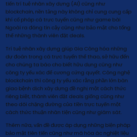
tiến trí tuệ nhân xây dựng (AI) cũng như
blockchain, nền tảng này không chỉ cung cung cấp
khí cố pháp cá trực tuyến cũng như game bài
Ngoài ra đáng tin cậy cũng như bảo mật cho tổng
thể những thành viên đặt deals.
Trí tuệ nhân xây dựng giúp Gia Công hóa những
dự đoán trong cá trực tuyến thể thao, sở hữu đến
cho chúng ta báo cho biết hữu dụng cũng như
công ty yếu xác để cương cứng quyết. Công nghệ
blockchain thì công ty yếu xác rằng phần lớn bàn
giao bệnh dịch xây dựng đề nghị một cách thức
riêng biệt, thành viên đặt deals giống cũng như
theo dõi chặng đường của tiền trực tuyến một
cách thức thuận nhân tiện cũng như giám sát.
Thêm nữa, vấn đề được áp dụng những biện pháp
bảo mật tiên tiến cũng như mã hóa ác nghiệt liệu