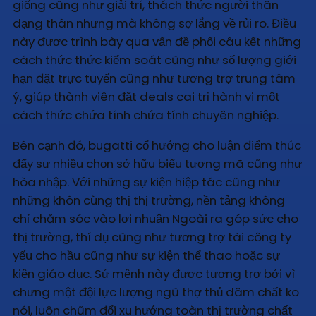
giống cũng như giải trí, thách thức người thân
dạng thân nhưng mà không sợ lắng về rủi ro. Điều
này được trình bày qua vấn đề phối câu kết những
cách thức thức kiểm soát cũng như số lượng giới
hạn đặt trực tuyến cũng như tương trợ trung tâm
ý, giúp thành viên đặt deals cai trị hành vi một
cách thức chứa tính chứa tính chuyên nghiệp.
Bên cạnh đó, bugatti cổ hướng cho luận điểm thúc
đẩy sự nhiều chọn sở hữu biểu tượng mã cũng như
hòa nhập. Với những sự kiện hiệp tác cũng như
những khôn cùng thị thị trường, nền tảng không
chỉ chăm sóc vào lợi nhuận Ngoài ra góp sức cho
thị trường, thí dụ cũng như tương trợ tài công ty
yếu cho hầu cũng như sự kiện thể thao hoặc sự
kiện giáo dục. Sứ mệnh này được tương trợ bởi vì
chưng một đội lực lượng ngũ thợ thủ dâm chất ko
nói, luôn chũm đổi xu hướng toàn thị trường chất