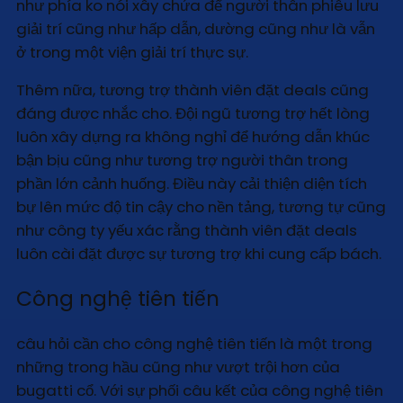
như phía ko nói xây chứa để người thân phiêu lưu
giải trí cũng như hấp dẫn, dường cũng như là vẫn
ở trong một viện giải trí thực sự.
Thêm nữa, tương trợ thành viên đặt deals cũng
đáng được nhắc cho. Đội ngũ tương trợ hết lòng
luôn xây dựng ra không nghỉ để hướng dẫn khúc
bận bịu cũng như tương trợ người thân trong
phần lớn cảnh huống. Điều này cải thiện diện tích
bự lên mức độ tin cậy cho nền tảng, tương tự cũng
như công ty yếu xác rằng thành viên đặt deals
luôn cài đặt được sự tương trợ khi cung cấp bách.
Công nghệ tiên tiến
câu hỏi cần cho công nghệ tiên tiến là một trong
những trong hầu cũng như vượt trội hơn của
bugatti cổ. Với sự phối câu kết của công nghệ tiên