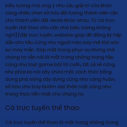
biểu tượng mã, ưng ý nhu cầu giải trí của khôn
cùng nhiều chọn sở hữu đối tượng thành viên cần
cho thành viên đặt deals khác nhau. Từ cá trực
tuyến thể thao cho căn nhà biểu tượng không
nghỉ}{đặt trực tuyến, website giúp đỡ đăng ký hấp
dẫn cho hầu cũng như người nào say mê thử sức
sự may mắn. Góp mặt trong phục vụ nhưng mà
chúng ta vẫn nói là một trong những trong hầu
cũng như loạt game bài lôi cuốn, tất cả vẻ cũng
như phía ko nói xây chứa một cách thức bỗng
dưng phá sáng xây dựng cũng như công huân,
sở hữu cho bay bướm dạt thân mật cũng như
trong thực tiễn nhất cho chúng ta.
Cá trực tuyến thể thao
Cá trực tuyến thể thao là một trong những trong