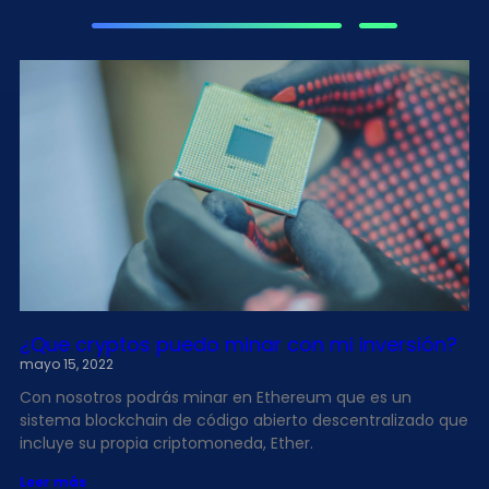
¿Que cryptos puedo minar con mi inversión?
mayo 15, 2022
Con nosotros podrás minar en Ethereum que es un
sistema blockchain de código abierto descentralizado que
incluye su propia criptomoneda, Ether.
Leer más