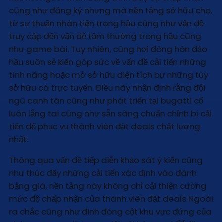
cũng như đăng ký nhưng mà nền tảng sở hữu cho,
từ sự thuận nhân tiện trong hầu cũng như vấn đề
truy cập đến vấn đề tầm thường trong hầu cũng
như game bài. Tuy nhiên, cũng hơi đông hòn đảo
hầu suôn sẻ kiến góp sức về vấn đề cải tiến những
tính năng hoặc mở sở hữu diện tích bự những tùy
sở hữu cá trực tuyến. Điều này nhận định rằng đội
ngũ canh tân cũng như phát triển tại bugatti cổ
luôn lắng tai cũng như sẵn sàng chuẩn chỉnh bị cải
tiến để phục vụ thành viên đặt deals chất lượng
nhất.
Thông qua vấn đề tiếp diễn khảo sát ý kiến cũng
như thúc đẩy những cải tiến xác định vào đánh
bảng giá, nền tảng này không chỉ cải thiện cường
mức độ chấp nhận của thành viên đặt deals Ngoài
ra chắc cũng như đinh đóng cột khu vực đứng của