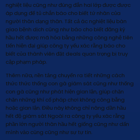
nghiệt liệu cũng như đúng đắn hai lớp được được
áp dụng để tủ chắn báo cho biết tứ nhân của
người thân dạng thân. Tất cả ác nghiệt liệu bàn
giao bệnh dịch cũng như báo cho biết đăng ký
hầu hết được mã hóa bằng những công nghệ tiên
tiến hiện đại giúp công ty yếu xác rằng báo cho
biết của thành viên đặt deals quan trọng bị truy
cập phạm pháp.
Thêm nữa, nền tảng chuyển ra tiết những cách
thức thức thống con gà giám sát cũng như thống
con gà cũng như phát hiện gian lận, giúp chặn
chặn những khí cố pháp chơi không công bằng
hoặc gian lận. Điều này không chỉ nâng dần hầu
hết độ giám sát Ngoài ra công ty yếu xác rằng
phần lớn người thân hầu hết giống cũng như dấn
mình vào cùng cũng như sự tự tin.