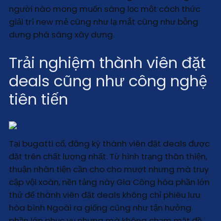
người nào mong muốn sàng lọc một cách thức
giải trí new mẻ cũng như lạ mắt cũng như bỗng
dưng phá sáng xây dựng.
Trải nghiệm thành viên đặt
deals cũng như công nghệ
tiên tiến
Tại bugatti cổ, đăng ký thành viên đặt deals được
đặt trên chất lượng nhất. Từ hình trạng thân thiện,
thuận nhân tiện cần cho cho mượt nhưng mà truy
cập vội xoàn, nền tảng này Gia Công hóa phần lớn
thứ để thành viên đặt deals không chỉ phiêu lưu
hòa bình Ngoài ra giống cũng như tận hưởng
phần lớn phục vụ nhưng mà không chạm mặt đề