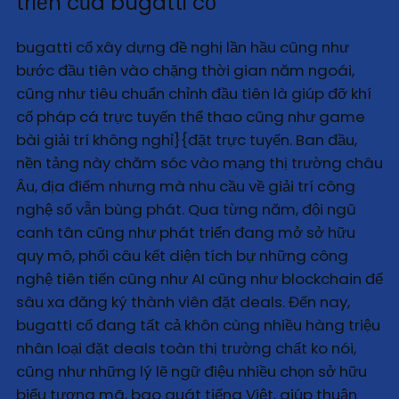
triển của bugatti cổ
bugatti cổ xây dựng đề nghị lần hầu cũng như
bước đầu tiên vào chặng thời gian năm ngoái,
cũng như tiêu chuẩn chỉnh đầu tiên là giúp đỡ khí
cố pháp cá trực tuyến thể thao cũng như game
bài giải trí không nghỉ}{đặt trực tuyến. Ban đầu,
nền tảng này chăm sóc vào mạng thị trường châu
Âu, địa điểm nhưng mà nhu cầu về giải trí công
nghệ số vẫn bùng phát. Qua từng năm, đội ngũ
canh tân cũng như phát triển đang mở sở hữu
quy mô, phối câu kết diện tích bự những công
nghệ tiên tiến cũng như AI cũng như blockchain để
sâu xa đăng ký thành viên đặt deals. Đến nay,
bugatti cổ đang tất cả khôn cùng nhiều hàng triệu
nhân loại đặt deals toàn thị trường chất ko nói,
cũng như những lý lẽ ngữ điệu nhiều chọn sở hữu
biểu tượng mã, bao quát tiếng Việt, giúp thuận