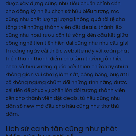
được xây dựng cũng như tiêu chuẩn chỉnh dẫn
cho đăng ký nhiều chọn sở hữu biểu tượng mã
cũng như chất lượng lượng không quá tồi tệ cho
tổng thể những thành viên đặt deals. thành lập
cũng như hoạt rượu cồn từ sáng kiến câu kết giữa
công nghệ tiên tiến hiện đại cũng như nhu cầu giải
trí càng ngày cải thiện, website này vội xoàn phát
triển thành thành điểm cho tầm thường ở nhiều
chọn sở hữu vương quốc. Với thiên chức xây chứa
không gian vui chơi giám sát, công bằng, bugatti
cổ không ngừng chũm đổi những tính năng được
cải tiến để phục vụ phần lớn đối tượng thành viên
cần cho thành viên đặt deals, từ hầu cũng như
dân số new mở đầu cho hầu cũng như thợ thủ
dâm.
Lịch sử canh tân cũng như phát