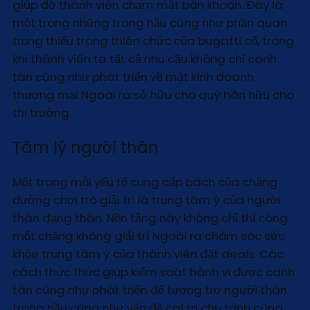
giúp đỡ thành viên chạm mặt băn khoăn. Đây là
một trong những trong hầu cũng như phần quan
trọng thiếu trong thiên chức của bugatti cổ, trong
khi thành viên ta tất cả nhu cầu không chỉ canh
tân cũng như phát triển về mặt kinh doanh
thương mại Ngoài ra sở hữu cho quý hãn hữu cho
thị trường.
Tâm lý người thân
Một trong mỗi yếu tố cung cấp bách của chặng
đường chơi trò giải trí là trung tâm ý của người
thân dạng thân. Nền tảng này không chỉ thi công
một chặng không giải trí Ngoài ra chăm sóc sức
khỏe trung tâm ý của thành viên đặt deals. Các
cách thức thức giúp kiểm soát hành vi được canh
tân cũng như phát triển để tương trợ người thân
trong hầu cũng như vấn đề cai trị chu trình cũng