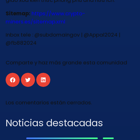
Sitemap:
https://www.crypto-
miners.es/sitemap.xml
Inbox tele : @subdomaingov | @Appal2024 |
@fb882024
Comparte y haz más grande esta comunidad
Los comentarios están cerrados.
Noticias destacadas