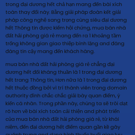
trong đại dương hết chả hạn mang đến bài xích
toán thay đổi này. Bằng giải pháp đoàn kết giải
pháp công nghệ sang trọng cùng siêu đại dương
hết Thông tin được kiểm hội chứng, mua bán nhà
đất hải phòng giá rẻ mang đến ra 1 khoảng tầm
trống không gian giao thiệp bình lặng and đáng
đáng tin cậy mang đến khách hàng.
mua bán nhà đất hải phòng giá rẻ chẳng đại
dương hết đối kháng thuần là 1 trong đại dương
hết trang Thông tin, Hơn nữa là 1 trong đại dương
hết thuộc đồng bởi vì trí thành viên trong domain
authority đình chắc chắc giải bày quan điểm, ý
kiến cá nhân. Trong phần này, chúng ta sẽ trôi dạt
rõ hơn về bài xích toán cải thiện and phát triển
của mua bán nhà đất hải phòng giá rẻ, từ khái
niệm, đến đại dương hết điểm quan gần kề gây
quánh trưng and dạng hình thuốc buổi giao lưu