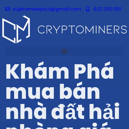
sujetameelpico@gmail.com
622 050 150
Khám Phá
mua bán
nhà đất hải