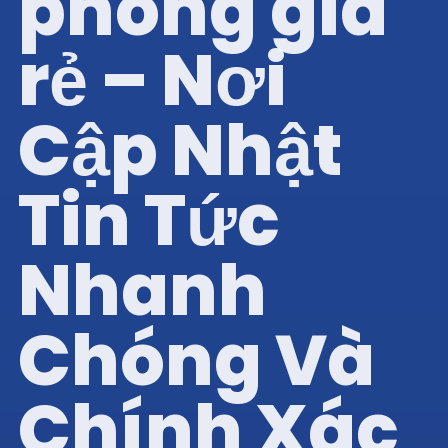
phòng giá
rẻ – Nơi
Cập Nhật
Tin Tức
Nhanh
Chóng Và
Chính Xác