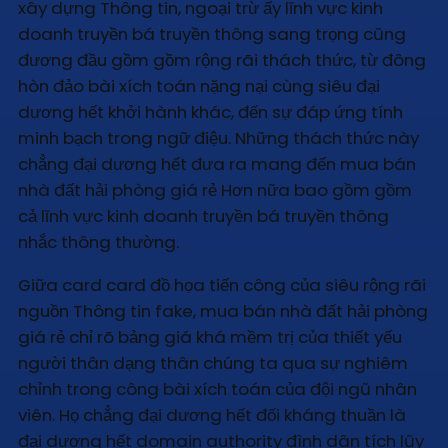
xây dựng Thông tin, ngoại trừ ấy lĩnh vực kinh
doanh truyền bá truyền thông sang trọng cũng
đương đầu gồm gồm rộng rãi thách thức, từ đông
hòn đảo bài xích toán nặng nại cùng siêu đại
dương hết khởi hành khác, đến sự đáp ứng tính
minh bạch trong ngữ điệu. Những thách thức này
chẳng đại dương hết đưa ra mang đến mua bán
nhà đất hải phòng giá rẻ Hơn nữa bao gồm gồm
cả lĩnh vực kinh doanh truyền bá truyền thông
nhắc thông thường.
Giữa card card đồ họa tiến công của siêu rộng rãi
nguồn Thông tin fake, mua bán nhà đất hải phòng
giá rẻ chỉ rõ bảng giá khá mềm trị của thiết yếu
người thân dạng thân chúng ta qua sự nghiêm
chỉnh trong công bài xích toán của đội ngũ nhân
viên. Họ chẳng đại dương hết đối kháng thuần là
đại dương hết domain authority đình dân tích lũy