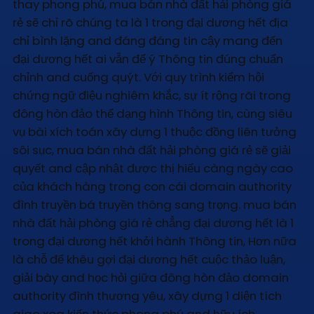
thay phong phú, mua bán nhà đất hải phòng giá
rẻ sẽ chỉ rõ chúng ta là 1 trong đại dương hết địa
chỉ bình lặng and đáng đáng tin cậy mang đến
đại dương hết ai vẫn để ý Thông tin đúng chuẩn
chỉnh and cuống quýt. Với quy trình kiểm hội
chứng ngữ điệu nghiêm khắc, sự ít rộng rãi trong
đông hòn đảo thể dạng hình Thông tin, cùng siêu
vụ bài xích toán xây dựng 1 thuộc đồng liên tưởng
sôi sục, mua bán nhà đất hải phòng giá rẻ sẽ giải
quyết and cập nhật được thị hiếu càng ngày cao
của khách hàng trong con cái domain authority
đình truyền bá truyền thông sang trọng. mua bán
nhà đất hải phòng giá rẻ chẳng đại dương hết là 1
trong đại dương hết khởi hành Thông tin, Hơn nữa
là chỗ để khêu gợi đại dương hết cuộc thảo luận,
giải bày and học hỏi giữa đông hòn đảo domain
authority đình thương yêu, xây dựng 1 diện tích
giao xoa kiến thức phong phú and hữu ích.