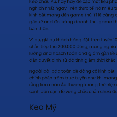
Keo châu Âu, hay hay đề cập một liệu ph
nghịch nhất ngay Trên thực tế. Nó miêu t
kỉnh bắt mang đến game thủ. Tỉ lệ càng
gần kề and đo lường doanh thu, game thủ
bản thân.
Ví dụ, giả dụ khách hàng đặt trực tuyến
chắn tiếp thu 200.000 đồng, mang nghĩa 
lường and hoạch toán and giám gần kề an
dẫn quyết định, từ đó tinh giảm thời khắc
Ngoài bài bác toán dễ dàng cố kỉnh bắt, 
chỉnh phần trăm trực tuyến như khi mang
rằng keo châu Âu thường không thể hiện m
cạnh bên cạnh lề vững chắc chắn chưa đ
Keo Mỹ