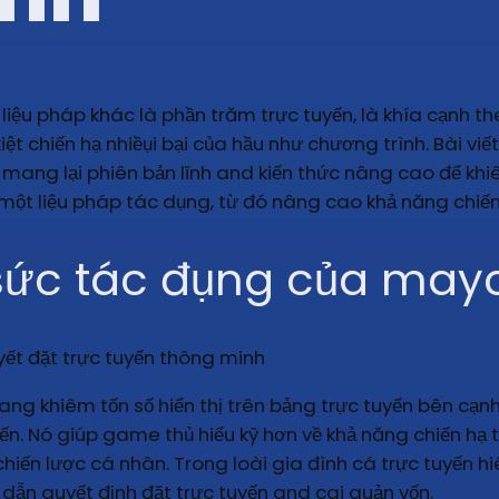
iệu pháp khác là phần trăm trực tuyến, là khía cạnh t
t chiến hạ nhiềụi bại của hầu như chương trình. Bài v
ang lại phiên bản lĩnh and kiến thức nâng cao để khi
ột liệu pháp tác dụng, từ đó nâng cao khả năng chiến 
sức tác đụng của mayc
 khiêm tốn số hiển thị trên bảng trực tuyến bên cạnh
n. Nó giúp game thủ hiểu kỹ hơn về khả năng chiến hạ
chiến lược cá nhân. Trong loài gia đình cá trực tuyến h
 dẫn quyết định đặt trực tuyến and cai quản vốn.