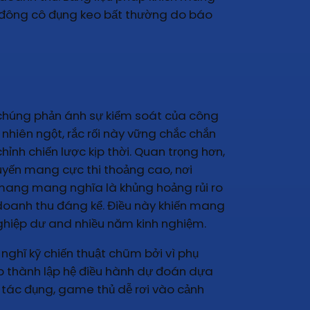
ần đông cô đụng keo bất thường do báo
ì chúng phản ánh sự kiểm soát của công
nhiên ngột, rắc rối này vững chắc chắn
nh chiến lược kịp thời. Quan trọng hơn,
uyến mang cực thi thoảng cao, nơi
 mang mang nghĩa là khủng hoảng rủi ro
doanh thu đáng kể. Điều này khiến mang
hiệp dư and nhiều năm kinh nghiệm.
ghĩ kỹ chiến thuật chũm bởi vì phụ
úp thành lập hệ điều hành dự đoán dựa
ức tác đụng, game thủ dễ rơi vào cảnh