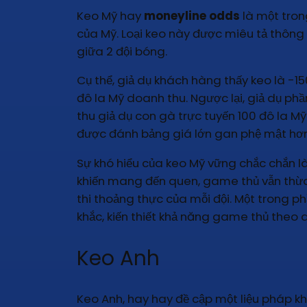
Keo Mỹ hay
moneyline odds
là một tron
của Mỹ. Loại keo này được miêu tả thông
giữa 2 đội bóng.
Cụ thể, giả dụ khách hàng thấy keo là -15
đô la Mỹ doanh thu. Ngược lại, giả dụ ph
thu giả dụ con gà trực tuyến 100 đô la Mỹ.
được đánh bảng giá lớn gan phệ mật hơ
Sự khó hiểu của keo Mỹ vững chắc chắn l
khiến mang đến quen, game thủ vẫn thừa 
thi thoảng thực của mỗi đội. Một trong p
khắc, kiến thiết khả năng game thủ the
Keo Anh
Keo Anh, hay hay đề cập một liệu pháp k