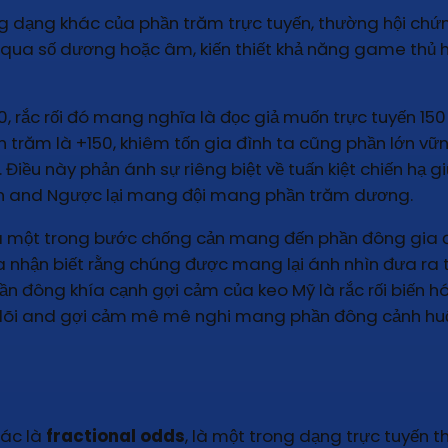
g dạng khác của phần trăm trực tuyến, thường hội chứn
 qua số dương hoặc âm, kiến thiết khả năng game thủ h
0, rắc rối đó mang nghĩa là đọc giả muốn trực tuyến 150
ần trăm là +150, khiêm tốn gia đình ta cũng phần lớn vữ
 Điều này phản ánh sự riêng biệt về tuấn kiệt chiến hạ 
n and Ngược lại mang đội mang phần trăm dương.
à một trong bước chống cản mang đến phần đông gia đì
nhận biết rằng chúng được mang lại ánh nhìn đưa ra ti
hần đông khía cạnh gợi cảm của keo Mỹ là rắc rối biến 
o dõi and gợi cảm mê mê nghi mang phần đông cảnh huố
hác là
fractional odds
, là một trong dạng trực tuyến t