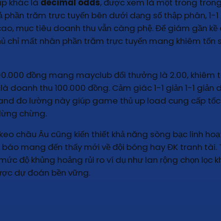
áp khác là
decimal odds
, được xem là một trong trong
ả phần trăm trực tuyến bên dưới dạng số thập phân, 1-1
 cao, mục tiêu doanh thu vẫn càng phệ. Để giám gần 
 chỉ mất nhân phần trăm trực tuyến mang khiêm tốn số
 100.000 đồng mang mayclub đổi thưởng là 2.00, khiêm 
là doanh thu 100.000 đồng. Cảm giác 1-1 giản 1-1 giả
d đo lường này giúp game thủ up load cung cấp tốc nh
 lừng chừng.
keo châu Âu cũng kiến thiết khả năng sòng bạc linh hoạt
 báo mang đến thấy mới về đội bóng hay ĐK tranh tài. 
ức độ khủng hoảng rủi ro ví dụ như lan rộng chọn lọc kh
ược dự đoán bền vững.