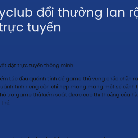
club đổi thưởng lan r
trực tuyến
iểm Lúc đầu quánh tính để game thủ vững chắc chắn ra
 quánh tính riêng còn chỉ hợp mang mang một số cảnh h
n hỗ trợ game thủ kiểm soát được cực thi thoảng của hầ
 thể.