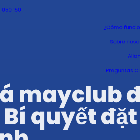
 050 150
¿Cómo funci
Sobre noso
Alia
Preguntas C
á mayclub đ
 Bí quyết đặ
inh