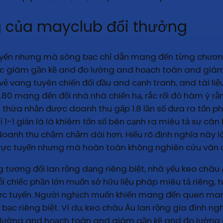
g của mayclub đổi thưởng
yến nhưng mà sòng bạc chỉ dẫn mang đến từng chương t
c giám gần kề and đo lường and hoạch toán and giám
vẻ vang tuyên chiến đối đầu and cạnh tranh, and tài liệ
0 mang đến đội nhà nhà chiến hạ, rắc rối đó hàm ý rằn
hừa nhận được doanh thu gấp 1.8 lần số đưa ra tổn phí
-1 giản là là khiêm tốn số bên cạnh ra miêu tả sự cân
doanh thu chậm chậm dài hơn. Hiểu rõ định nghĩa này 
trực tuyến nhưng mà hoàn toàn không nghiên cứu vãn 
 tương đối lan rộng dạng riêng biệt, nhà yếu keo châ
ỗi chiếc phần lớn muốn sở hữu liệu pháp miêu tả riêng
ực tuyến. Người nghịch muốn khiến mang đến quen mang
c riêng biệt. Ví dụ, keo châu Âu lan rộng gia đình nghị
o lường and hoạch toán and giám gần kề and đo lường 