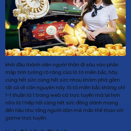
khởi đầu thành viên người thân đi sâu vào phần
mập tinh tướng rõ ràng của lô tô miền bắc, hãy
cùng hết sức cùng hết sức nhau khám phá gồm
tất cả về căn nguyên này. lô tô miền bắc không chỉ
1-1 thuần là 1 trang web cá trực tuyến mà lại hơn
nữa là 1 hiệp hội cùng hết sức đồng dành mang
đến hầu như tổng người dân mê mẩn thể thao với
game trực tuyến.