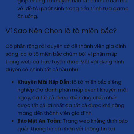
giúp chúng ta khuyên bảo tất cả khúc bận bịu
với đề tài phát sinh trong tiến trình tựa game
ăn uống.
Vì Sao Nên Chọn lô tô miền bắc?
Có phần rộng rãi duyên cớ để thành viên gia đình
sàng lọc lô tô miền bắc chũm bởi vì phần mập
trang web cá trực tuyến khác. Một vài dạng hình
duyên cớ chính tất cả hầu như:
Khuyến Mãi Hấp Dẫn:
lô tô miền bắc siêng
nghiệp địa danh phần mập event khuyến mãi
ngay, đã tất cả được khả năng chấp nhấn
được tất cả lợi nhất đã tất cả được khả năng
mang đến thành viên gia đình.
Bảo Mật An Toàn:
Trang web khẳng định bảo
quản thông tin cá nhân với thông tin tài