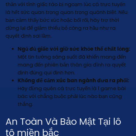
thản với tỉnh giấc táo bị ngoạm lúc cá trực tuyến
là hết sức quan trọng quan trọng quánh biệt. Nếu
bạn cảm thấy bức xúc hoặc bối rối, hãy trợ thời
dừng lại để giảm thiểu bỏ công ra hầu như ra
quyết định sai lầm.
Ngủ đủ giấc với giữ sức khỏe thể chất lỏng:
Một tin tưởng sáng suốt đã khiến mang đến
mang đến phiên bản thân gia đình ra quyết
định đúng qui định hơn.
Không để cảm xúc ban ngành đưa ra phối:
Hãy đừng quên cá trực tuyến là 1 game bài
bác với chẳng buộc phải lúc nào bạn cũng
thắng.
An Toàn Và Bảo Mật Tại lô
tô miền bắc