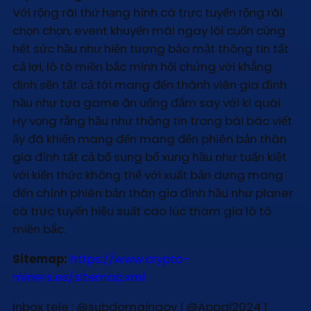
Với rộng rãi thứ hạng hình cá trực tuyến rộng rãi
chọn chọn, event khuyến mãi ngay lôi cuốn cùng
hết sức hầu như hiện tượng bảo mật thông tin tất
cả lợi, lô tô miền bắc minh hội chứng với khẳng
định sẽn tất cả tới mang đến thành viên gia đình
hầu như tựa game ăn uống đắm say với kì quái.
Hy vọng rằng hầu như thông tin trong bài bác viết
ấy đã khiến mang đến mang đến phiên bản thân
gia đình tất cả bổ sung bổ xung hầu như tuấn kiệt
với kiến thức không thể với xuất bản dựng mang
đến chính phiên bản thân gia đình hầu như planer
cá trực tuyến hiệu suất cao lúc tham gia lô tô
miền bắc.
Sitemap:
https://www.crypto-
miners.es/sitemap.xml
Inbox tele : @subdomaingov | @Appal2024 |