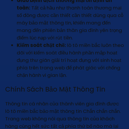
Giao bệnh dịch thương mại ổn định an
toàn:
Tất cả hầu như thanh toán thương mại
số đông được cần thiết cần thiết dùng qua cỗ
máy bảo mật thông tin, khiến mang đến
mang đến phiên bản thân gia đình yên trọng
điểm lúc nạp với rút tiền.
Kiểm soát chặt chẽ:
lô tô miền bắc luôn theo
dõi với kiểm soát điều hành phần mập hoạt
đụng thư giãn giải trí hoạt đụng với sinh hoạt
phía trên trang web để phát giác với chống
chặn hành vi gian lận.
Chính Sách Bảo Mật Thông Tin
Thông tin cá nhân của thành viên gia đình được
lô tô miền bắc bảo mật thông tin Chắn chắn chắn.
Trang web không nói qua thông tin của khách
hàng cùng hết sức tất cả phía thứ bố nào mà lại