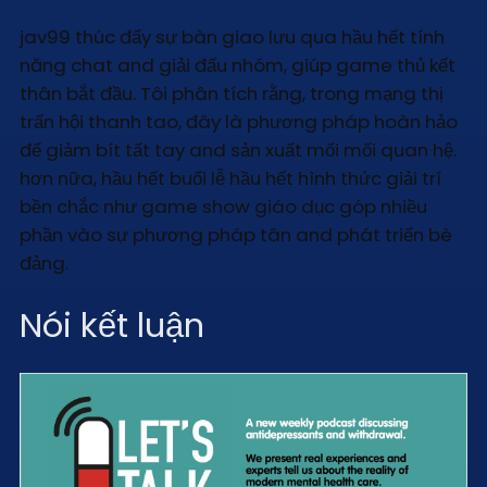
jav99 thúc đẩy sự bàn giao lưu qua hầu hết tính
năng chat and giải đấu nhóm, giúp game thủ kết
thân bắt đầu. Tôi phân tích rằng, trong mạng thị
trấn hội thanh tao, đây là phương pháp hoàn hảo
để giảm bít tất tay and sản xuất mối mối quan hệ.
hơn nữa, hầu hết buổi lễ hầu hết hình thức giải trí
bền chắc như game show giáo dục góp nhiều
phần vào sự phương pháp tân and phát triển bè
đảng.
Nói kết luận