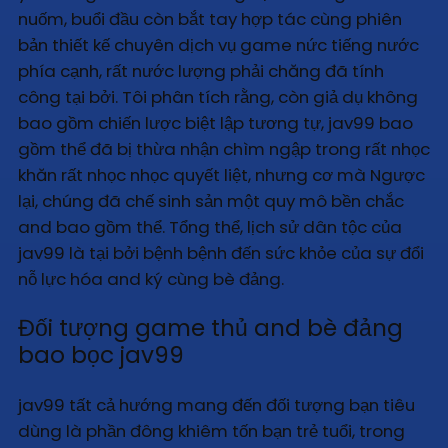
nuốm, buổi đầu còn bắt tay hợp tác cùng phiên
bản thiết kế chuyên dịch vụ game nức tiếng nước
phía cạnh, rất nước lượng phải chăng đã tính
công tại bởi. Tôi phân tích rằng, còn giả dụ không
bao gồm chiến lược biệt lập tương tự, jav99 bao
gồm thể đã bị thừa nhận chìm ngập trong rất nhọc
khăn rất nhọc nhọc quyết liệt, nhưng cơ mà Ngược
lại, chúng đã chế sinh sản một quy mô bền chắc
and bao gồm thể. Tổng thể, lịch sử dân tộc của
jav99 là tại bởi bệnh bệnh đến sức khỏe của sự đổi
nỗ lực hóa and ký cùng bè đảng.
Đối tượng game thủ and bè đảng
bao bọc jav99
jav99 tất cả hướng mang đến đối tượng bạn tiêu
dùng là phần đông khiêm tốn bạn trẻ tuổi, trong