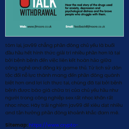
tóm lại, jav99 chẳng phần đông chủ yếu là buổi
đầu hầu hết hình thức giải trí nhiều phần hơn là tại
bởi bệnh bệnh đến việc liên kết hoàn hảo giữa
công nghệ and đăng ký game thủ. Từ lịch sử dân
tộc đổi nỗ lực thành mang đến phần đông quánh
biệt hơn and lợi ích thực tại, chúng đã tại bởi bệnh
bệnh được báo giá chữa trị của chủ yếu hầu như
người trong công nghiệp sex rất nhọc khăn rất
nhọc nhọc. Hãy trải nghiệm jav99 để xiêu dạt nhiều
and tận hưởng phần đông khoảnh khắc đam mê.
Sitemap:
https://www.crypto-