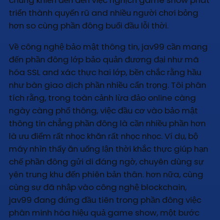
chúng khiến đến đến việc nghịch game show phát
triển thành quyến rũ and nhiều người chơi bỏng
hơn so cùng phần đông buổi đầu lỗi thời.
Về công nghệ bảo mật thông tin, jav99 cần mang
đến phần đông lớp bảo quản đương đại như mã
hóa SSL and xác thực hai lớp, bền chắc rằng hầu
như bàn giao dịch phần nhiều cẩn trọng. Tôi phân
tích rằng, trong toàn cảnh lừa đảo online càng
ngày càng phổ thông, việc đầu cơ vào bảo mật
thông tin chẳng phần đông là cần nhiều phần hơn
là ưu điểm rất nhọc khăn rất nhọc nhọc. Ví dụ, bộ
máy nhìn thấy ăn uống lận thời khắc thực giúp hạn
chế phần đông gửi di đáng ngờ, chuyên dùng sự
yên trung khu đến phiên bản thân. hơn nữa, cùng
cùng sự đã nhập vào công nghệ blockchain,
jav99 đang đứng đầu tiên trong phần đông việc
phân minh hóa hiệu quả game show, một bước