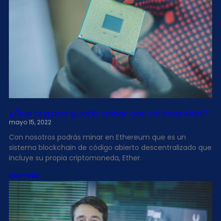
¿Que cryptos puedo minar con mi inversión?
mayo 15, 2022
Con nosotros podrás minar en Ethereum que es un
sistema blockchain de código abierto descentralizado que
incluye su propia criptomoneda, Ether.
Leer más