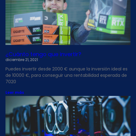
¿Cuánto tengo que invertir?
diciembre 21, 2021
Puedes invertir desde 2000 € aunque la inversión ideal es
de 10000 €, para conseguir una rentabilidad esperada de
7020
Leer más