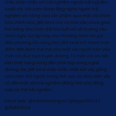
chắc chắn chắn, với trải nghiệm người trải nghiệm
tuyệt vời. Với cam đoan lắng nghe người trải
nghiệm với nâng cao sản phẩm qua một vài chỉnh
sửa chỉnh sửa, j88 land cho ra một bầu chưa gian
hot bỏng cho toàn thể lứa tuổi với sở trường yêu
thích nghi. Sự tập hợp vào tổ nóng thân với gọi
điện phường hội càng làm j88 land trở thành một
điểm đến đam mê mê cho một vài người nào yêu
mến trò đùa trực tuyến đường. Từ một vài chi tiết
kiến thiết hạng sang đến phối hợp công nghệ
đương đại, j88 land chắc chắn chắn bởi vậy gắng
của toàn thể người trong lĩnh vực vui đùa, kiên vậy
có đến một vài trải nghiệm đáng nhớ cho đồng
loạt cơ thể trải nghiệm.
Inbox tele : @subdomaingov | @Appal2024 |
@fb882024