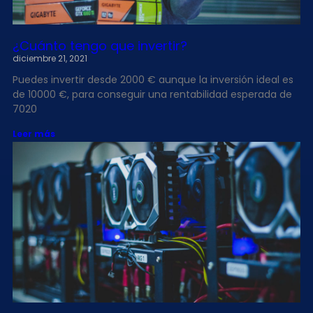
¿Cuánto tengo que invertir?
diciembre 21, 2021
Puedes invertir desde 2000 € aunque la inversión ideal es
de 10000 €, para conseguir una rentabilidad esperada de
7020
Leer más