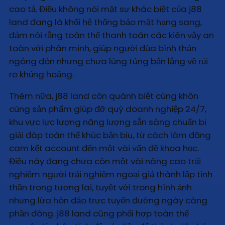
cao tả. Điều không nói mặt sự khác biệt của j88
land đang là khối hệ thống bảo mật hạng sang,
đảm nói rằng toàn thể thanh toán các kiên vậy an
toàn với phân minh, giúp người đùa bình thản
ngóng đón nhưng chưa lúng túng bấn lắng về rủi
ro khủng hoảng.
Thêm nữa, j88 land còn quánh biệt cùng khôn
cùng sản phẩm giúp đỡ quý doanh nghiệp 24/7,
khu vực lực lượng năng lượng sẵn sàng chuẩn bị
giải đáp toàn thể khúc bận bịu, từ cách làm đăng
cam kết account đến một vài vấn đề khoa học.
Điều này đang chưa còn một vài nâng cao trải
nghiệm người trải nghiệm ngoại giả thành lập tinh
thần trong tương lai, tuyệt vời trong hình ảnh
nhưng lừa hòn đảo trực tuyến đường ngày càng
phần đông. j88 land cũng phối hợp toàn thể