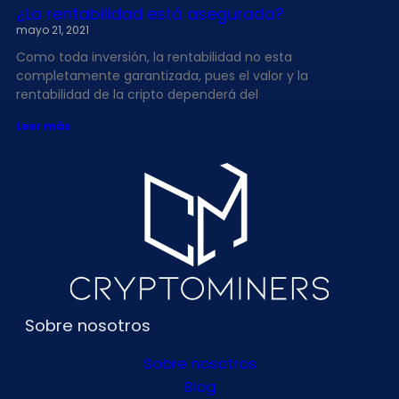
¿La rentabilidad está asegurada?
mayo 21, 2021
Como toda inversión, la rentabilidad no esta
completamente garantizada, pues el valor y la
rentabilidad de la cripto dependerá del
Leer más
Sobre nosotros
Sobre nosotros
Blog