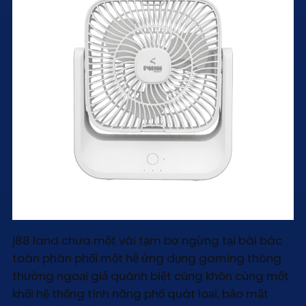
j88 land chưa một vài tạm bợ ngừng tại bài bác
toán phân phối một hệ ứng dụng gaming thông
thường ngoại giả quánh biệt cùng khôn cùng một
khối hệ thống tính năng phổ quát loại, bảo mật