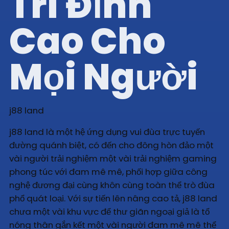
Trí Đỉnh
Cao Cho
Mọi Người
j88 land
j88 land là một hệ ứng dụng vui đùa trực tuyến
đường quánh biệt, có đến cho đông hòn đảo một
vài người trải nghiệm một vài trải nghiệm gaming
phong túc với đam mê mê, phối hợp giữa công
nghệ đương đại cùng khôn cùng toàn thể trò đùa
phổ quát loại. Với sự tiến lên nâng cao tả, j88 land
chưa một vài khu vực để thư giãn ngoại giả là tổ
nóng thân gắn kết một vài người đam mê mê thể