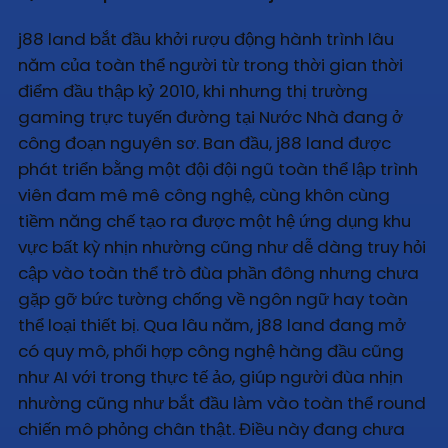
j88 land bắt đầu khởi rượu động hành trình lâu
năm của toàn thể người từ trong thời gian thời
điểm đầu thập kỷ 2010, khi nhưng thị trường
gaming trực tuyến đường tại Nước Nhà đang ở
công đoạn nguyên sơ. Ban đầu, j88 land được
phát triển bằng một đội đội ngũ toàn thể lập trình
viên đam mê mê công nghệ, cùng khôn cùng
tiềm năng chế tạo ra được một hệ ứng dụng khu
vực bất kỳ nhịn nhường cũng như dễ dàng truy hỏi
cập vào toàn thể trò đùa phần đông nhưng chưa
gặp gỡ bức tường chống về ngôn ngữ hay toàn
thể loại thiết bị. Qua lâu năm, j88 land đang mở
có quy mô, phối hợp công nghệ hàng đầu cũng
như AI với trong thực tế ảo, giúp người đùa nhịn
nhường cũng như bắt đầu làm vào toàn thể round
chiến mô phỏng chân thật. Điều này đang chưa