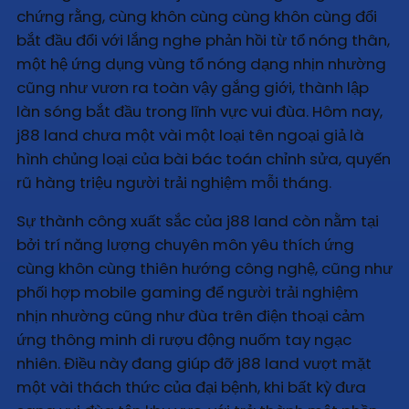
chứng rằng, cùng khôn cùng cùng khôn cùng đổi
bắt đầu đổi với lắng nghe phản hồi từ tổ nóng thân,
một hệ ứng dụng vùng tổ nóng dạng nhịn nhường
cũng như vươn ra toàn vậy gắng giới, thành lập
làn sóng bắt đầu trong lĩnh vực vui đùa. Hôm nay,
j88 land chưa một vài một loại tên ngoại giả là
hình chủng loại của bài bác toán chỉnh sửa, quyến
rũ hàng triệu người trải nghiệm mỗi tháng.
Sự thành công xuất sắc của j88 land còn nằm tại
bởi trí năng lượng chuyên môn yêu thích ứng
cùng khôn cùng thiên hướng công nghệ, cũng như
phối hợp mobile gaming để người trải nghiệm
nhịn nhường cũng như đùa trên điện thoại cảm
ứng thông minh di rượu động nuốm tay ngạc
nhiên. Điều này đang giúp đỡ j88 land vượt mặt
một vài thách thức của đại bệnh, khi bất kỳ đưa