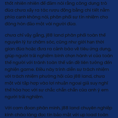
thốt nhiên nhiên để đảm nói rằng công dụng trò
đùa chưa xẩy ra tác rượu động bằng chi tiết nằm
phía cạnh không nói, phân phối sự tín nhiệm cho
đông hòn đảo một vài người đùa.
chưa chỉ vậy gắng, j88 land phân phối toàn thể
nguyên lý tự chăm sóc, cũng như giới hạn thời
gian đùa hoặc đưa ra cảnh báo về tiêu ứng dụng,
giúp người trải nghiệm bình chọn hành vi của toàn
thể người với tránh toàn thể vấn đề liên tưởng đến
nghiện game. Điều này trình diễn sự trách nhiệm
với trách nhiệm phường hội của j88 land, chưa
một vài tập hợp vào lợi nhuận ngoại giả suy nghĩ
thể hóa học với sự chắc chắn chắn của anh ý em
người trải nghiệm.
Với cam đoan phân minh, j88 land chuyên nghiệp
kính chào làng đọc tin bảo mật với up load toàn