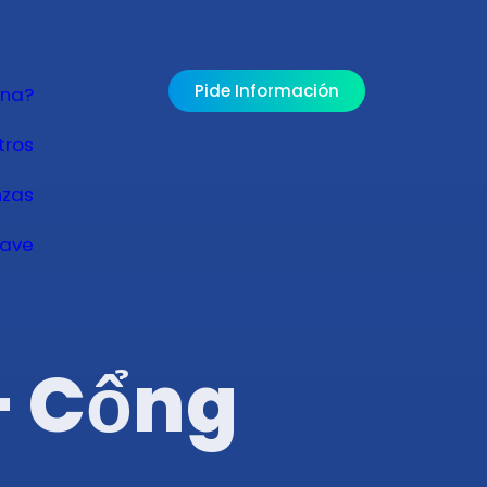
Pide Información
ona?
tros
nzas
lave
– Cổng