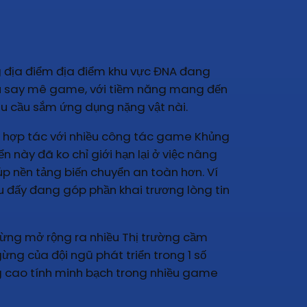
ng địa điểm địa điểm khu vực ĐNA đang
 yêu say mê game, với tiềm năng mang đến
u cầu sắm ứng dụng nặng vật nài.
, hợp tác với nhiều công tác game Khủng
này đã ko chỉ giới hạn lại ở việc nâng
úp nền tảng biến chuyển an toàn hơn. Ví
u đấy đang góp phần khai trương lòng tin
gừng mở rộng ra nhiều Thị trường cầm
ng của đội ngũ phát triển trong 1 số
g cao tính minh bạch trong nhiều game