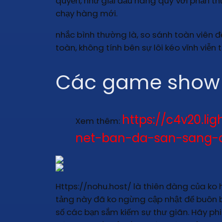
quyền, như giải đấu hàng quý với phần t
chạy hàng mới.
nhắc bình thường là, so sánh toàn viên đ
toàn, không tính bên sự lôi kéo vĩnh viễ
Các game show c
https://c4v20.
Xem thêm:
net-ban-da-san-sang-
Https://nohu.host/ là thiên đàng của ko h
tảng này đã ko ngừng cập nhật để buôn b
số các bạn sắm kiếm sự thư giãn. Hãy p