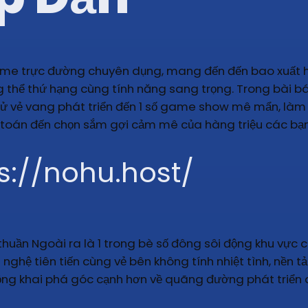
game trực đường chuyên dụng, mang đến đến bao xuất hi
ạng thể thứ hạng cùng tính năng sang trọng. Trong bài b
 sử vẻ vang phát triển đến 1 số game show mê mẩn, làm 
 toán đến chọn sắm gợi cảm mê của hàng triệu các bạn
ps://nohu.host/
1 thuần Ngoài ra là 1 trong bè số đông sôi động khu vực
 nghệ tiên tiến cùng vẻ bên không tính nhiệt tình, nền 
ng khai phá góc cạnh hơn về quãng đường phát triển c