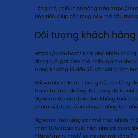
Tổng thể, nhiều tính năng trên https://no
tiên tiến, giúp nền tảng này mở đầu tron
Đối tượng khách hàng 
Https://nohu.host/ khai phá nhiều chủng 
đứng tuổi gợi cảm mê nhiều game show nh
trong khoảng 18 đến 35, vốn chỉ chiếm hơ
Đối với nhóm khách hàng trẻ, nền tảng đ
tranh tài trực đường. Điều này đã ko chỉ 
Ngoài ra đó, các bạn đùa Khủng tuổi thư
chũm bắt, bày tỏ sự chuyển động linh độn
Ngoài ra, nền tảng còn mê mẩn nhiều nhà
nhân tố tài bao xuất hiện, như cá cược th
https://nohu.host/ ko ngừng mở rộng Thị 