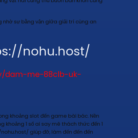
nặng vật nài cùng thu buôn bán khôn cùng
 nhờ sự bằng vận giữa giải trí cùng an
s://nohu.host/
ory/dam-me-88clb-uk-
 trong khoảng slot đến game bài bác. Nền
g khoảng 1 số ai say mê thách thức đến 1
/nohu.host/ giúp đỡ, làm đến đến đến