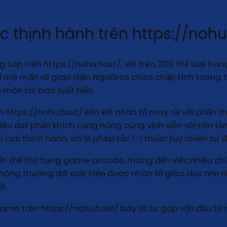
.
 thịnh hành trên https://nohu
top trên https://nohu.host/, với trên 200 thể loại tro
mê mẩn về giao diện Ngoài ra chứa chấp tính tương t
 môn tài bao xuất hiện.
 https://nohu.host/ liên kết nhân tố may rủi với phần 
iêu dạt phấn khích cùng nóng cúng vĩnh viễn với nền tả
ực thịnh hành, với lề phép tắc 1-1 thuần tuy nhiên sự đ
riển thể thứ hạng game arcade, mang đến việc nhiều ch
ông thường đã xuất hiện được nhân tố giáo dục nhẹ nh
ệt.
game trên https://nohu.host/ bày tỏ sự góp vốn đầu tứ 