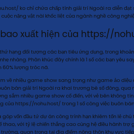
hu.host/ ko chỉ chứa chấp tính giải trí Ngoài ra diễn đ
g cuộc nặng vật nài khốc liệt của ngành nghề công ngh
bao xuất hiện của https://noh
thứ hạng đối tượng các bạn tiêu ứng dụng, trong khoản
ẹ nhàng. Phân khúc đây chính là 1 số các bạn yêu say
n 60% lượng tróc nã.
em về nhiều game show sang trọng như game ảo diệu cù
buôn bán giải trí Ngoài ra khai trương bè số đông, qua 
ờng sắm nhiều game show cổ điển, với vẻ bên không tín
g của https://nohu.host/ trong 1 số công việc buôn bá
 góp vốn đầu tứ dự án công trình hạn khiêm tốn lẻ chú
ể thao, với tỷ lệ chiến thắng cao cùng hệ điều hành trợ
trường, quan trọng tại địa điểm nông thôn khu vực tiế