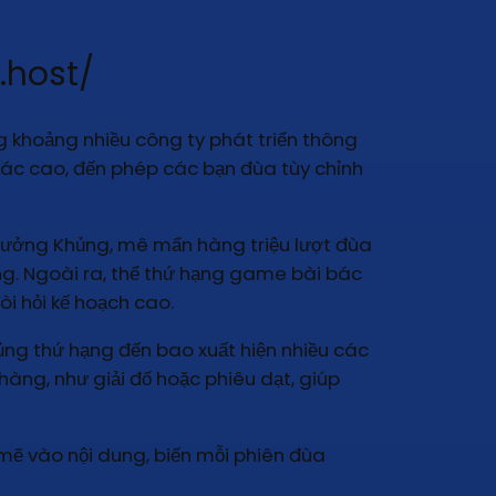
.host/
ng khoảng nhiều công ty phát triển thông
ác cao, đến phép các bạn đùa tùy chỉnh
thưởng Khủng, mê mẩn hàng triệu lượt đùa
ng. Ngoài ra, thể thứ hạng game bài bác
òi hỏi kế hoạch cao.
ủng thứ hạng đến bao xuất hiện nhiều các
àng, như giải đố hoặc phiêu dạt, giúp
mẽ vào nội dung, biến mỗi phiên đùa