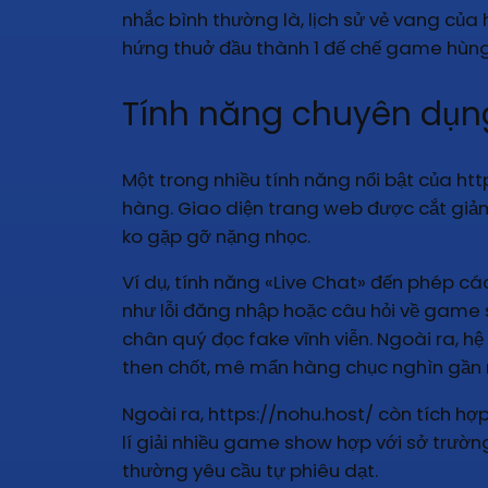
nhắc bình thường là, lịch sử vẻ vang của 
hứng thuở đầu thành 1 đế chế game hùng 
Tính năng chuyên dụng
Một trong nhiều tính năng nổi bật của ht
hàng. Giao diện trang web được cắt giảm
ko gặp gỡ nặng nhọc.
Ví dụ, tính năng «Live Chat» đến phép các
như lỗi đăng nhập hoặc câu hỏi về game s
chân quý đọc fake vĩnh viễn. Ngoài ra, 
then chốt, mê mẩn hàng chục nghìn gần 
Ngoài ra, https://nohu.host/ còn tích h
lí giải nhiều game show hợp với sở trường
thường yêu cầu tự phiêu dạt.