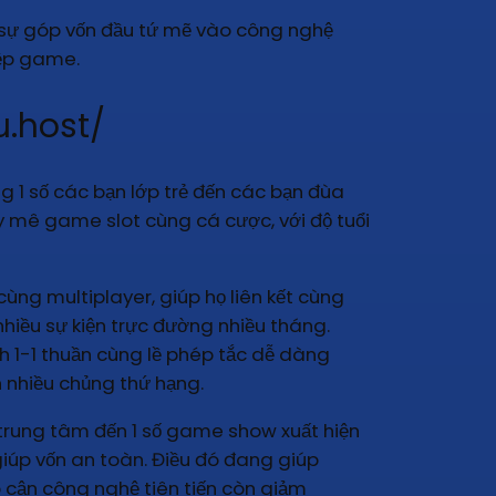
ạt sự góp vốn đầu tứ mẽ vào công nghệ
iệp game.
u.host/
g 1 số các bạn lớp trẻ đến các bạn đùa
 mê game slot cùng cá cược, với độ tuổi
ng multiplayer, giúp họ liên kết cùng
nhiều sự kiện trực đường nhiều tháng.
h 1-1 thuần cùng lề phép tắc dễ dàng
n nhiều chủng thứ hạng.
 trung tâm đến 1 số game show xuất hiện
 giúp vốn an toàn. Điều đó đang giúp
p cận công nghệ tiên tiến còn giảm