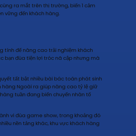
cùng ra mắt trên thị trường, biến 1 cảm
bền vững đến khách hàng.
ng tính để nâng cao trải nghiệm khách
c bạn đùa tiện lợi tróc nã cập nhưng mà
quyết tất bật nhiều bài bác toán phát sinh
h hàng Ngoài ra giúp nâng cao tỷ lệ giữ
n hàng tuần đang biến chuyển nhân tố
h hành vi đùa game show, trong khoảng đó
i nhiều nền tảng khác, khu vực khách hàng