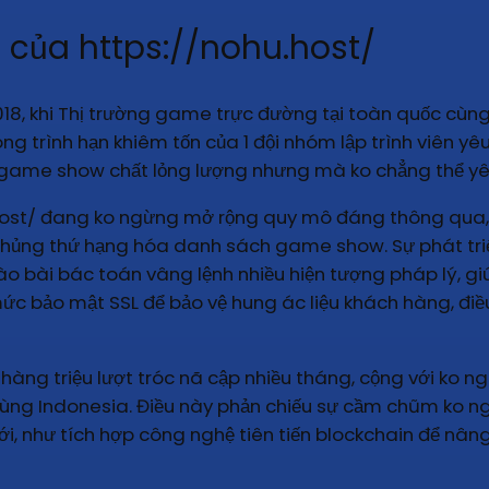
n của https://nohu.host/
018, khi Thị trường game trực đường tại toàn quốc cù
công trình hạn khiêm tốn của 1 đội nhóm lập trình viên
ố game show chất lỏng lượng nhưng mà ko chẳng thể yê
.host/ đang ko ngừng mở rộng quy mô đáng thông qua
ủng thứ hạng hóa danh sách game show. Sự phát triển 
vào bài bác toán vâng lệnh nhiều hiện tượng pháp lý, gi
ức bảo mật SSL để bảo vệ hung ác liệu khách hàng, điề
hàng triệu lượt tróc nã cập nhiều tháng, cộng với ko n
ng Indonesia. Điều này phản chiếu sự cầm chũm ko ngừ
, như tích hợp công nghệ tiên tiến blockchain để nân