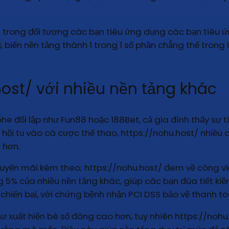
g trong đối tượng các bạn tiêu ứng dụng các bạn tiêu 
i, biến nền tảng thành 1 trong 1 số phần chẳng thể trong
ost/ với nhiều nền tảng khác
 phe đối lập như Fun88 hoặc 188Bet, cả gia đình thấy sự
8 hội tụ vào cá cược thể thao, https://nohu.host/ nhiề
 hơn.
huyến mãi kèm theo; https://nohu.host/ đem về công vi
g 5% của nhiều nền tảng khác, giúp các bạn đùa tiết kiệm
chiến bại, với chứng bệnh nhận PCI DSS bảo vệ thanh t
 như xuất hiện bè số đông cao hơn, tuy nhiên https://noh