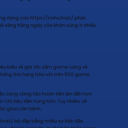
ứng dụng của https://nohu.host/ phản
 lối sống hằng ngày của khôn cùng ít nhiều
 tiêu biểu về gia tốc sắm game cùng vẻ
u chủng thứ hạng hóa với trên 500 game
ệc cùng công tác hoàn tiền lên đến hơn
 Chi tiêu tiền nong hơn. Tuy nhiên, về
oán giao căn bệnh.
u.host/ bù đắp bằng nhiều sự kiện đặc