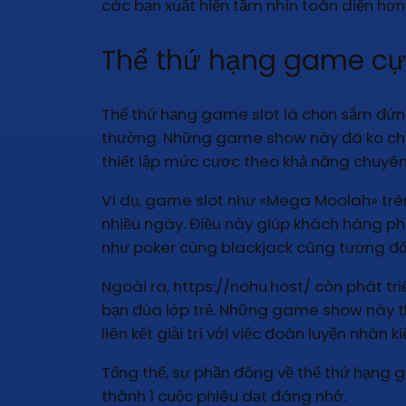
các bạn xuất hiện tầm nhìn toàn diện hơn
Thể thứ hạng game cực
Thể thứ hạng game slot là chọn sắm đứng 
thường. Những game show này đã ko chỉ 
thiết lập mức cược theo khả năng chuyên
Ví dụ, game slot như «Mega Moolah» trên
nhiều ngày. Điều này giúp khách hàng ph
như poker cùng blackjack cũng tương đối c
Ngoài ra, https://nohu.host/ còn phát t
bạn đùa lớp trẻ. Những game show này th
liên kết giải trí với việc đoàn luyện nhân ki
Tổng thể, sự phần đông về thể thứ hạng 
thành 1 cuộc phiêu dạt đáng nhớ.