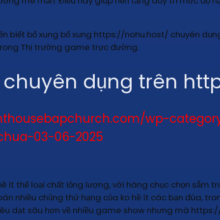
hưởng mê mẩn. Điều này giúp nền tảng duy trì mức độ 
ến biết bổ xung bổ xung https://nohu.host/ chuyên dụng
n trong Thị trường game trực đường.
huyên dụng trên http
lighthousebapchurch.com/wp-categ
chua-03-06-2025
ề ít thể loại chất lỏng lượng, với hàng chục chọn sắm
án nhiều chủng thứ hạng của ko hề ít các bạn đùa, tron
hiêu dạt sâu hơn về nhiều game show nhưng mà https:/