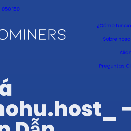
 050 150
¿Cómo funci
Sobre noso
Alia
Preguntas C
á
ohu.host_ 
p Dẫn