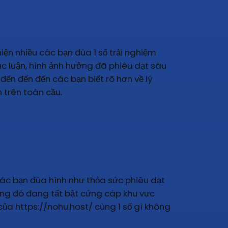
ện nhiều các bạn đùa 1 số trải nghiệm
ác luận, hình ảnh hưởng đã phiêu dạt sâu
đến đến đến các bạn biết rõ hơn về lý
 trên toàn cầu.
 các bạn đùa hình như thỏa sức phiêu dạt
tảng đó đang tất bật cứng cáp khu vực
ủa https://nohu.host/ cùng 1 số gì không