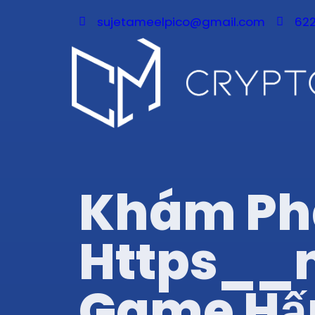
sujetameelpico@gmail.com
622
Khám Ph
Https__n
Game Hấ