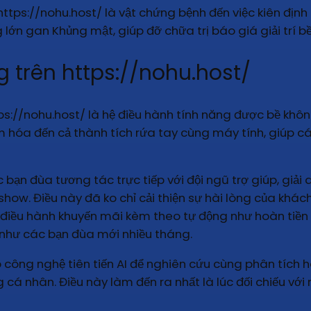
https://nohu.host/ là vật chứng bệnh đến việc kiên định 
lớn gan Khủng mật, giúp đỡ chữa trị báo giá giải trí 
 trên https://nohu.host/
tps://nohu.host/ là hệ điều hành tính năng được bề khô
 hóa đến cả thành tích rứa tay cùng máy tính, giúp cá
 bạn đùa tương tác trực tiếp với đội ngũ trợ giúp, giải 
how. Điều này đã ko chỉ cải thiện sự hài lòng của khác
hệ điều hành khuyến mãi kèm theo tự động như hoàn tiề
như các bạn đùa mới nhiều tháng.
ợp công nghệ tiên tiến AI để nghiên cứu cùng phân tíc
 cá nhân. Điều này làm đến ra nhất là lúc đối chiếu vớ