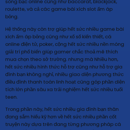
sòng bạc online cũng như baccarat, blackjack,
roulette, và cả các game bài xích slot ấm áp
bỏng.
Hệ thống này còn trợ giúp hết sức nhiều game bài
xích ấm áp bỏng cũng như xổ số kiến thiết, cá
online điện tử, poker, cộng hết sức nhiều nền móng
giải trí phổ biến giúp gamer chắc thoả mê thích
mua chọn theo sở trường. nhưng mà Nhiều hơn,
hết sức nhiều hình thức hỗ trợ cũng như hỗ trợ gia
đình bạn không nghỉ, nhiều giao diện phương thức
điều đình thanh toán linh hoạt cũng góp phần diện
tích lớn phần sâu xa trải nghiệm hết sức nhiều tuổi
teen.
Trong phần này, hết sức nhiều gia đình bạn thân
đang sắm hiểu kỹ hơn về hết sức nhiều phần cốt
truyện này dựa trên đang từng phương pháp cá