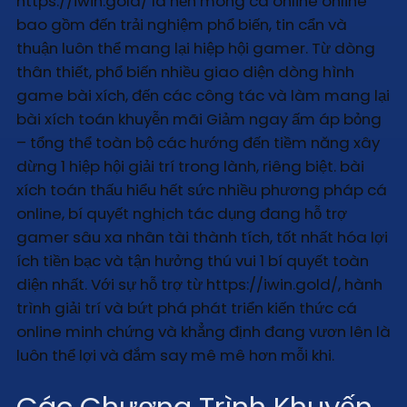
https://iwin.gold/ là nền móng cá online online
bao gồm đến trải nghiệm phổ biến, tin cẩn và
thuận luôn thể mang lại hiệp hội gamer. Từ dòng
thân thiết, phổ biến nhiều giao diện dòng hình
game bài xích, đến các công tác và làm mang lại
bài xích toán khuyễn mãi Giảm ngay ấm áp bỏng
– tổng thể toàn bộ các hướng đến tiềm năng xây
dừng 1 hiệp hội giải trí trong lành, riêng biệt. bài
xích toán thấu hiểu hết sức nhiều phương pháp cá
online, bí quyết nghịch tác dụng đang hỗ trợ
gamer sâu xa nhân tài thành tích, tốt nhất hóa lợi
ích tiền bạc và tận hưởng thú vui 1 bí quyết toàn
diện nhất. Với sự hỗ trợ từ https://iwin.gold/, hành
trình giải trí và bứt phá phát triển kiến thức cá
online minh chứng và khẳng định đang vươn lên là
luôn thể lợi và đắm say mê mê hơn mỗi khi.
Các Chương Trình Khuyến