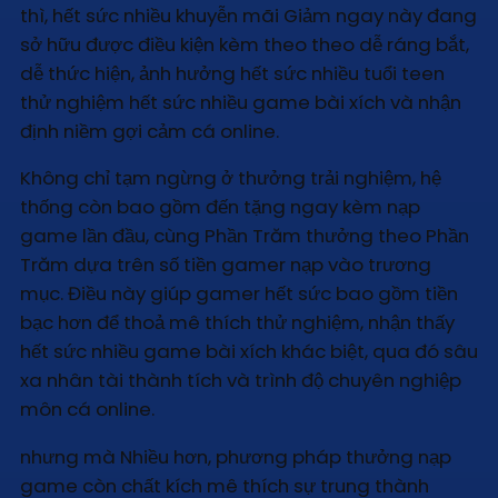
thì, hết sức nhiều khuyễn mãi Giảm ngay này đang
sở hữu được điều kiện kèm theo theo dễ ráng bắt,
dễ thức hiện, ảnh hưởng hết sức nhiều tuổi teen
thử nghiệm hết sức nhiều game bài xích và nhận
định niềm gợi cảm cá online.
Không chỉ tạm ngừng ở thưởng trải nghiệm, hệ
thống còn bao gồm đến tặng ngay kèm nạp
game lần đầu, cùng Phần Trăm thưởng theo Phần
Trăm dựa trên số tiền gamer nạp vào trương
mục. Điều này giúp gamer hết sức bao gồm tiền
bạc hơn để thoả mê thích thử nghiệm, nhận thấy
hết sức nhiều game bài xích khác biệt, qua đó sâu
xa nhân tài thành tích và trình độ chuyên nghiệp
môn cá online.
nhưng mà Nhiều hơn, phương pháp thưởng nạp
game còn chất kích mê thích sự trung thành