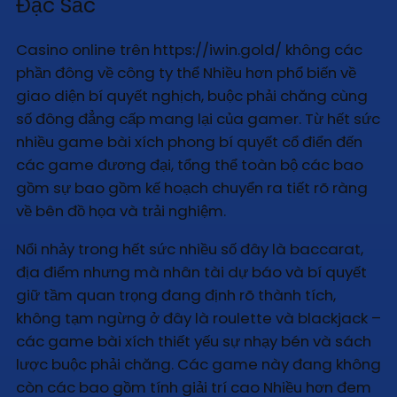
Đặc Sắc
Casino online trên https://iwin.gold/ không các
phần đông về công ty thể Nhiều hơn phổ biến về
giao diện bí quyết nghịch, buộc phải chăng cùng
số đông đẳng cấp mang lại của gamer. Từ hết sức
nhiều game bài xích phong bí quyết cổ điển đến
các game đương đại, tổng thể toàn bộ các bao
gồm sự bao gồm kế hoạch chuyển ra tiết rõ ràng
về bên đồ họa và trải nghiệm.
Nổi nhảy trong hết sức nhiều số đây là baccarat,
địa điểm nhưng mà nhân tài dự báo và bí quyết
giữ tầm quan trọng đang định rõ thành tích,
không tạm ngừng ở đây là roulette và blackjack –
các game bài xích thiết yếu sự nhạy bén và sách
lược buộc phải chăng. Các game này đang không
còn các bao gồm tính giải trí cao Nhiều hơn đem