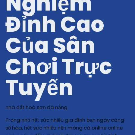
Nghiệm
Đỉnh Cao
Của Sân
Chơi Trực
Tuyến
nhà đất hoà sơn đà nẵng
Trong nhỏ hết sức nhiều gia đình bạn ngày càng
số hóa, hết sức nhiều nền móng cá online online