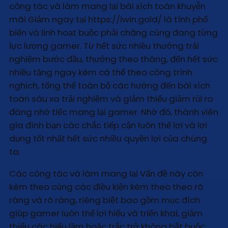
công tác và làm mang lại bài xích toán khuyễn
mãi Giảm ngay tại https://iwin.gold/ là tính phổ
biến và linh hoạt buộc phải chăng cùng đang từng
lực lượng gamer. Từ hết sức nhiều thưởng trải
nghiệm bước đầu, thưởng theo tháng, đến hết sức
nhiều tặng ngay kèm cá thể theo công trình
nghịch, tổng thể toàn bộ các hướng đến bài xích
toán sâu xa trải nghiệm và giảm thiểu giảm rủi ro
đáng nhớ tiếc mang lại gamer. Nhờ đó, thành viên
gia đình bạn các chắc tiếp cận luôn thể lợi và lợi
dụng tốt nhất hết sức nhiều quyền lợi của chúng
ta.
Các công tác và làm mang lại Vấn đề này còn
kèm theo cùng các điều kiện kèm theo theo rõ
ràng và rõ ràng, riêng biệt bao gồm mục đích
giúp gamer luôn thể lợi hiểu và triển khai, giảm
thiểu các hiểu lầm hoặc trắc trở không bắt buộc