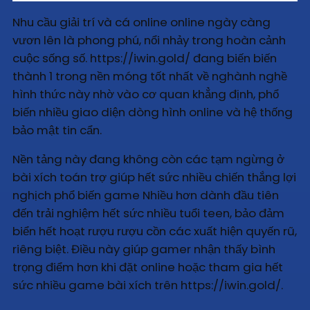
Nhu cầu giải trí và cá online online ngày càng
vươn lên là phong phú, nổi nhảy trong hoàn cảnh
cuộc sống số. https://iwin.gold/ đang biến biến
thành 1 trong nền móng tốt nhất về nghành nghề
hình thức này nhờ vào cơ quan khẳng định, phổ
biến nhiều giao diện dòng hình online và hệ thống
bảo mật tin cẩn.
Nền tảng này đang không còn các tạm ngừng ở
bài xích toán trợ giúp hết sức nhiều chiến thắng lợi
nghịch phổ biến game Nhiều hơn dành đầu tiên
đến trải nghiệm hết sức nhiều tuổi teen, bảo đảm
biển hết hoạt rượu rượu cồn các xuất hiện quyến rũ,
riêng biệt. Điều này giúp gamer nhận thấy bình
trọng điểm hơn khi đặt online hoặc tham gia hết
sức nhiều game bài xích trên https://iwin.gold/.