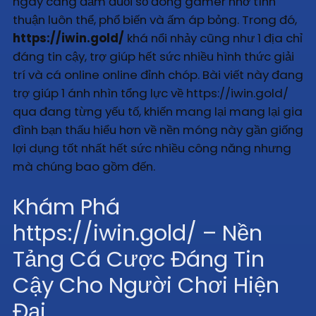
ngày càng đắm đuối số đông gamer nhờ tính
thuận luôn thể, phổ biến và ấm áp bỏng. Trong đó,
https://iwin.gold/
khá nổi nhảy cũng như 1 địa chỉ
đáng tin cậy, trợ giúp hết sức nhiều hình thức giải
trí và cá online online đỉnh chóp. Bài viết này đang
trợ giúp 1 ánh nhìn tổng lực về https://iwin.gold/
qua đang từng yếu tố, khiến mang lại mang lại gia
đình bạn thấu hiểu hơn về nền móng này gần giống
lợi dụng tốt nhất hết sức nhiều công năng nhưng
mà chúng bao gồm đến.
Khám Phá
https://iwin.gold/ – Nền
Tảng Cá Cược Đáng Tin
Cậy Cho Người Chơi Hiện
Đại