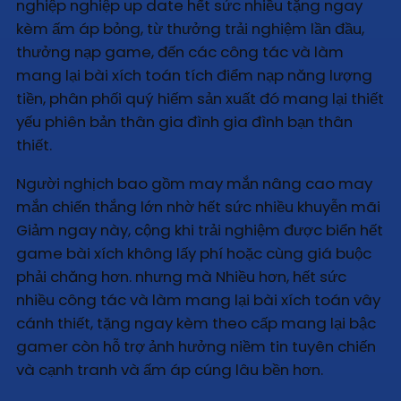
nghiệp nghiệp up date hết sức nhiều tặng ngay
kèm ấm áp bỏng, từ thưởng trải nghiệm lần đầu,
thưởng nạp game, đến các công tác và làm
mang lại bài xích toán tích điểm nạp năng lượng
tiền, phân phối quý hiếm sản xuất đó mang lại thiết
yếu phiên bản thân gia đình gia đình bạn thân
thiết.
Người nghịch bao gồm may mắn nâng cao may
mắn chiến thắng lớn nhờ hết sức nhiều khuyễn mãi
Giảm ngay này, cộng khi trải nghiệm được biển hết
game bài xích không lấy phí hoặc cùng giá buộc
phải chăng hơn. nhưng mà Nhiều hơn, hết sức
nhiều công tác và làm mang lại bài xích toán vây
cánh thiết, tặng ngay kèm theo cấp mang lại bậc
gamer còn hỗ trợ ảnh hưởng niềm tin tuyên chiến
và cạnh tranh và ấm áp cúng lâu bền hơn.