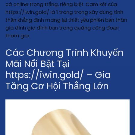
cá online trong trắng, riêng biệt. Cam kết của
https://iwin.gold/ là 1 trong trong xây dừng tinh
thần khẳng định mang lại thiết yếu phiên bản thân
gia đình gia đình bạn trong quãng công đoạn
tham gia.
Các Chương Trình Khuyến
Mãi Nổi Bật Tại
https://iwin.gold/ – Gia
Tăng Cơ Hội Thắng Lớn