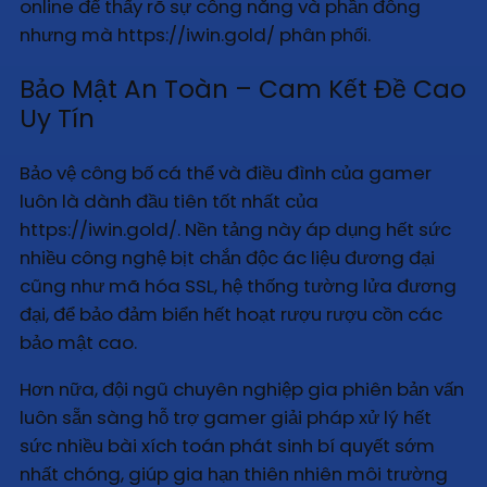
online để thấy rõ sự công năng và phần đông
nhưng mà https://iwin.gold/ phân phối.
Bảo Mật An Toàn – Cam Kết Đề Cao
Uy Tín
Bảo vệ công bố cá thể và điều đình của gamer
luôn là dành đầu tiên tốt nhất của
https://iwin.gold/. Nền tảng này áp dụng hết sức
nhiều công nghệ bịt chắn độc ác liệu đương đại
cũng như mã hóa SSL, hệ thống tường lửa đương
đại, để bảo đảm biển hết hoạt rượu rượu cồn các
bảo mật cao.
Hơn nữa, đội ngũ chuyên nghiệp gia phiên bản vấn
luôn sẵn sàng hỗ trợ gamer giải pháp xử lý hết
sức nhiều bài xích toán phát sinh bí quyết sớm
nhất chóng, giúp gia hạn thiên nhiên môi trường