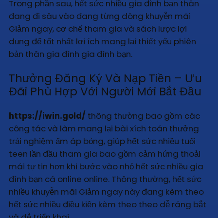
Trong phần sau, hết sức nhiều gia đình bạn thân
đang đi sâu vào đang từng dòng khuyễn mãi
Giảm ngay, cơ chế tham gia và sách lược lợi
dụng để tốt nhất lợi ích mang lại thiết yếu phiên
bản thân gia đình gia đình bạn.
Thưởng Đăng Ký Và Nạp Tiền – Ưu
Đãi Phù Hợp Với Người Mới Bắt Đầu
https://iwin.gold/
thông thường bao gồm các
công tác và làm mang lại bài xích toán thưởng
trải nghiệm ấm áp bỏng, giúp hết sức nhiều tuổi
teen lần đầu tham gia bao gồm cảm hứng thoải
mái tự tin hơn khi bước vào nhỏ hết sức nhiều gia
đình bạn cá online online. Thông thường, hết sức
nhiều khuyễn mãi Giảm ngay này đang kèm theo
hết sức nhiều điều kiện kèm theo theo dễ ráng bắt
và dễ triển khai.