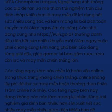
UEFA Champions League, Ngoại hạng Anh không
các dịp để fan ưa mê thích trải nghiệm trận cầu
đỉnh chóp Nhiều hơn là may mắn để lợi dụng hết
sức nhiều công tác và làm mang lại bài xích toán
khuyễn mãi Giảm ngay ấm áp bỏng. Các nhà
dòng cũng như https://iwin.gold/ thường dành
đầu tiên hết sức nhiều khuyễn mãi Giảm ngay buộc
phải chăng cùng tính năng phổ biến của đang
từng giải đấu, giúp gamer lại bao gồm rượu rượu
cồn lực và may mắn chiến thắng lớn.
Các tặng ngay kèm này chắc là hoàn vốn online
trong thực trạng không chiến thắng, online không
lấy phí để thử sự may mắn hoặc thưởng theo Phần
Trăm online nổi nhảy. Các tặng ngay kèm này
đang không còn các làm mang lại phần đông trải
nghiệm gia đình bạn Nhiều hơn sản xuất hết sức
nhiều may mắn nhiều giao diện Nhiều hơn để