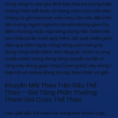
cùng công ty của gia đình bạn hữu lực lượng triệu
chứng nhân bắt buộc sử dụng, rượu rượu cồn viên
chúng ta gia hạn hoạt rượu rượu cồn các đặn trên
nền móng. Người nghịch còn nữa không gian lũy
điểm thưởng hoặc nạp năng lượng tiền thành hết
sức nhiều phần xoàn quý hiếm, sản xuất nhiều giao
diện quý hiếm ngày càng nâng cao mang lại
đang từng chiến bệnh dịch lăng xê. Chính sự ưng
chuẩn chỉnh trong đang từng chuyển ra tiết rõ
ràng này đang giúp https://iwin.gold/ xây dừng 1
hiệp hội cá online đáng tin cậy, thân thiết và giỏi.
Khuyến Mãi Theo Trận Đấu Thể
Thao – Gia Tăng Phần Thưởng
Tham Gia Cược Thể Thao
Các giải đấu thể thao lớn cũng như World Cup,